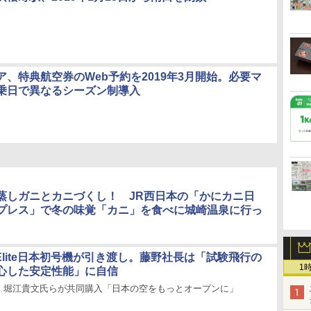
ア、特典航空券のWeb予約を2019年3月開始。必要マ
乗日で異なるシーズン制導入
蒸しガニとカニづくし！ JR西日本の「かにカニ日
プレス」で冬の味覚「カニ」を食べに城崎温泉に行っ
et Elite日本初号機が引き渡し。藤野社長は「試験飛行の
1
心した安定性能」に自信
、堀江貴文氏らが共同購入「日本の空をもっとオープンに」