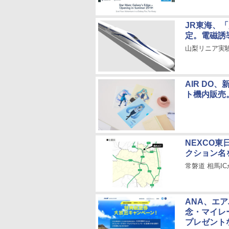
JR東海、
定。電磁誘
山梨リニア実
AIR D
ト機内販売。
NEXCO
クション名
常磐道 相馬I
ANA、エア
念・マイレ
プレゼント