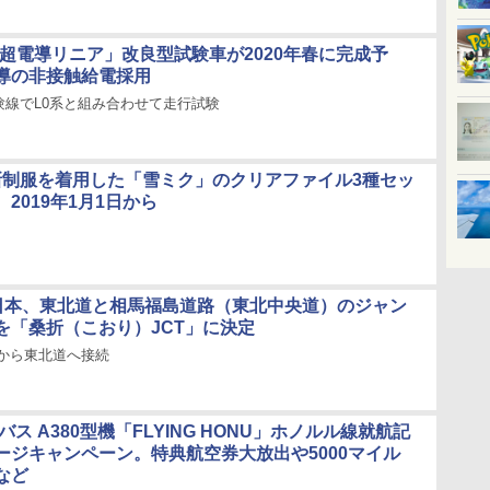
「超電導リニア」改良型試験車が2020年春に完成予
導の非接触給電採用
験線でL0系と組み合わせて走行試験
O、新制服を着用した「雪ミク」のクリアファイル3種セッ
2019年1月1日から
東日本、東北道と相馬福島道路（東北中央道）のジャン
を「桑折（こおり）JCT」に決定
Cから東北道へ接続
バス A380型機「FLYING HONU」ホノルル線就航記
ージキャンペーン。特典航空券大放出や5000マイル
など