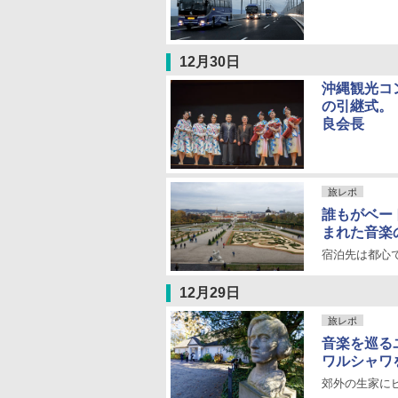
12月30日
沖縄観光コン
の引継式。
良会長
旅レポ
誰もがベー
まれた音楽
宿泊先は都心
12月29日
旅レポ
音楽を巡る
ワルシャワ
郊外の生家に