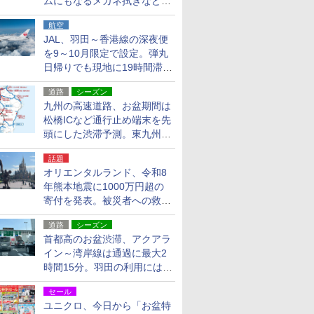
ムにもなるメガネ拭きなど雑
貨24種
航空
JAL、羽田～香港線の深夜便
を9～10月限定で設定。弾丸
日帰りでも現地に19時間滞在
できる
道路
シーズン
九州の高速道路、お盆期間は
松橋ICなど通行止め端末を先
頭にした渋滞予測。東九州道
への迂回は料金調整を実施
話題
オリエンタルランド、令和8
年熊本地震に1000万円超の
寄付を発表。被災者への救援
活動・復旧支援
道路
シーズン
首都高のお盆渋滞、アクアラ
イン～湾岸線は通過に最大2
時間15分。羽田の利用には
「空港西出口」の利用検討を
セール
ユニクロ、今日から「お盆特