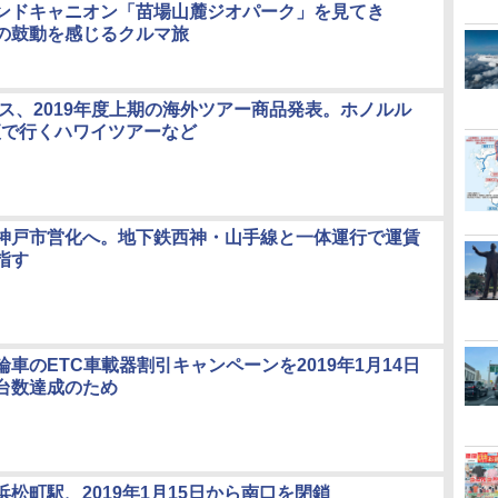
ンドキャニオン「苗場山麓ジオパーク」を見てき
の鼓動を感じるクルマ旅
ルス、2019年度上期の海外ツアー商品発表。ホノルル
初便で行くハワイツアーなど
神戸市営化へ。地下鉄西神・山手線と一体運行で運賃
指す
車のETC車載器割引キャンペーンを2019年1月14日
台数達成のため
松町駅、2019年1月15日から南口を閉鎖