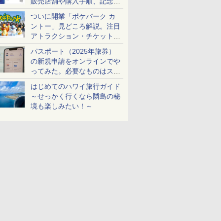
販売店舗や購入手順、記念チ
ケットも解説
ついに開業「ポケパーク カ
ントー」見どころ解説。注目
アトラクション・チケット手
配・来場前に必要な準備は？
パスポート（2025年旅券）
の新規申請をオンラインでや
ってみた。必要なものはスマ
ホとマイナカードのみ
はじめてのハワイ旅行ガイド
～せっかく行くなら隣島の秘
境も楽しみたい！～