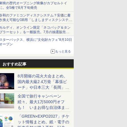
ショーツは1990円に
東映の歴代オープニング映像がカプセルトイ
に。全5種で8月下旬発売
令和のファミコンディスクシステム？安価に書
き換え可能なGB用「しましまディスクシステ
ム」
カルディ、オンライン限定「ネコバッグ＆タン
ブラーセット」を一般販売。7月の抽選販売の
当選無効分
スターバックス、横浜に“文化財カフェ”8月10日
オープン
もっと見る
おすすめ記事
8月開催の花火大会まとめ。
国内最大級2.4万発「幕張ビ
ーチ」や日本三大「長岡」な
ど大型イベント目白押し！
全国で旅行キャンペーン
続々、最大1万5000円オフ
も！ いまお得な自治体まと
め
「GREEN×EXPO2027」チケ
ット情報まとめ。紙・電子の