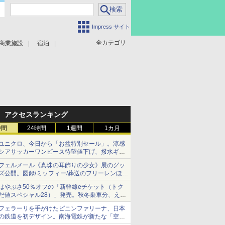
Impress サイト
全カテゴリ
商業施設
宿泊
アクセスランキング
時間
24時間
1週間
1カ月
ユニクロ、今日から「お盆特別セール」。涼感
シアサッカーワンピース待望値下げ、撥水ギア
ショーツは1990円に
フェルメール《真珠の耳飾りの少女》展のグッ
ズ公開。図録/ミッフィー/葬送のフリーレンほ
か、注目ブランドコラボが実現
はやぶさ50％オフの「新幹線eチケット（トク
だ値スペシャル28）」発売。秋冬乗車分、えき
ねっと限定
フェラーリを手がけたピニンファリーナ、日本
の鉄道を初デザイン。南海電鉄が新たな「空港
特急」をなにわ筋線へ導入