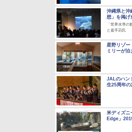
沖縄県と沖
想」を掲げ
「世界水準の
と嘉手苅氏
星野リゾー
ミリーが泊
JALのハ
生25周年
米ディズニー
Edge」2