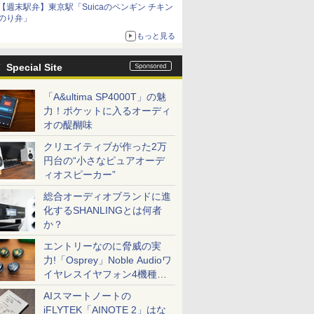
【週末駅弁】東京駅「Suicaのペンギン チキン
のり弁」
もっと見る
Special Site
「A&ultima SP4000T」の魅
力！ポケットに入るオーディ
オの醍醐味
クリエイティブが作った2万
円台の“小さなピュアオーデ
ィオスピーカー”
総合オーディオブランドに進
化するSHANLINGとは何者
か？
エントリーなのに脅威の実
力!「Osprey」Noble Audioワ
イヤレスイヤフォン4機種を
一気に聴く
AIスマートノートの
iFLYTEK「AINOTE 2」はな