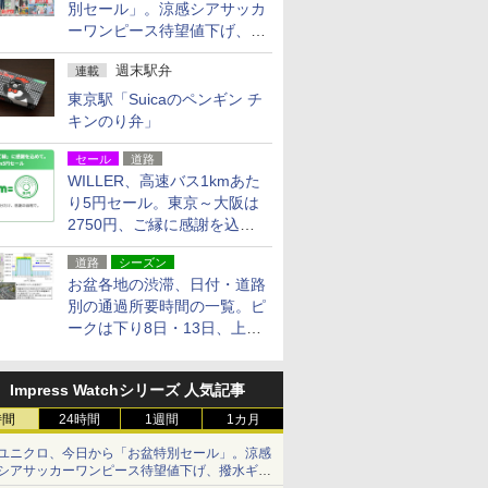
別セール」。涼感シアサッカ
ーワンピース待望値下げ、撥
水ギアショーツは1990円に
週末駅弁
連載
東京駅「Suicaのペンギン チ
キンのり弁」
セール
道路
WILLER、高速バス1kmあた
り5円セール。東京～大阪は
2750円、ご縁に感謝を込め
た20周年記念キャンペーン
道路
シーズン
お盆各地の渋滞、日付・道路
別の通過所要時間の一覧。ピ
ークは下り8日・13日、上り
14日・15日
Impress Watchシリーズ 人気記事
時間
24時間
1週間
1カ月
ユニクロ、今日から「お盆特別セール」。涼感
シアサッカーワンピース待望値下げ、撥水ギア