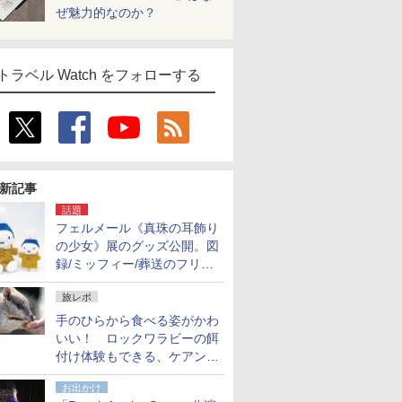
ぜ魅力的なのか？
トラベル Watch をフォローする
新記事
話題
フェルメール《真珠の耳飾り
の少女》展のグッズ公開。図
録/ミッフィー/葬送のフリー
レンほか、注目ブランドコラ
旅レポ
ボが実現
手のひらから食べる姿がかわ
いい！ ロックワラビーの餌
付け体験もできる、ケアンズ
でアサートン高原の日本語ガ
お出かけ
イド付きツアーに参加してみ