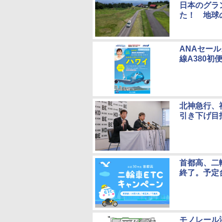
日本のグラ
た！ 地球
ANAセー
線A380
北神急行、
引き下げ目
首都高、二輪
終了。予定
モノレール浜