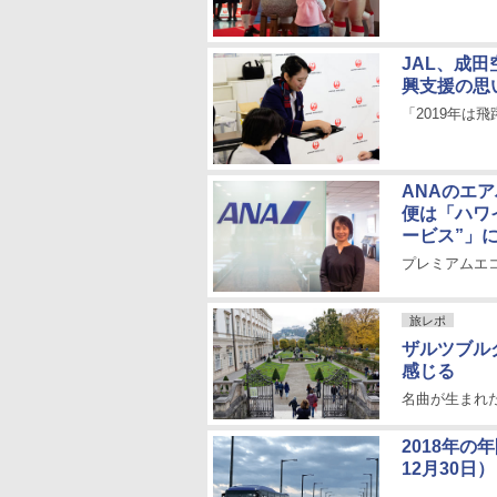
JAL、成
興支援の思
「2019年は
ANAのエ
便は「ハワ
ービス”」
プレミアムエ
旅レポ
ザルツブル
感じる
名曲が生まれ
2018年の
12月30日）