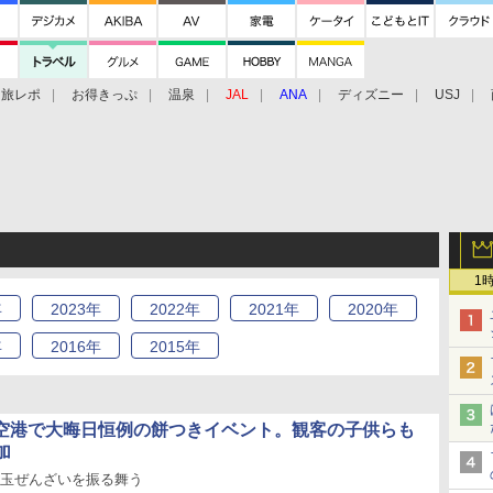
旅レポ
お得きっぷ
温泉
JAL
ANA
ディズニー
USJ
1
年
2023
年
2022
年
2021
年
2020
年
年
2016
年
2015
年
田空港で大晦日恒例の餅つきイベント。観客の子供らも
加
白玉ぜんざいを振る舞う