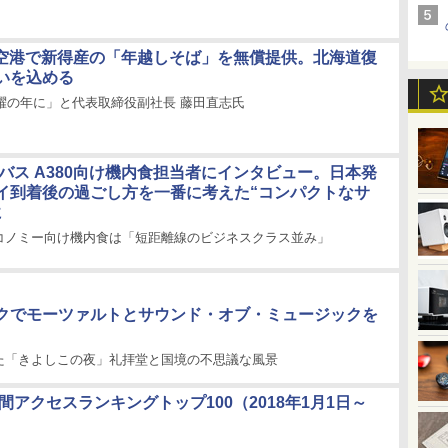
田空港で新得産の「年越しそば」を無償提供。北海道復
いを込める
飛躍の年に」と代表取締役副社長 藤田直志氏
アバス A380向け機内食担当者にインタビュー。日本発
イ到着後の過ごし方を一番に考えた“コンパクトなサ
に
コノミー向け機内食は「短距離線のビジネスクラス並み」
クでモーツァルトとサウンド・オブ・ミュージックを
た「きよしこの夜」礼拝堂と国境の不思議な風景
年間アクセスランキングトップ100（2018年1月1日～