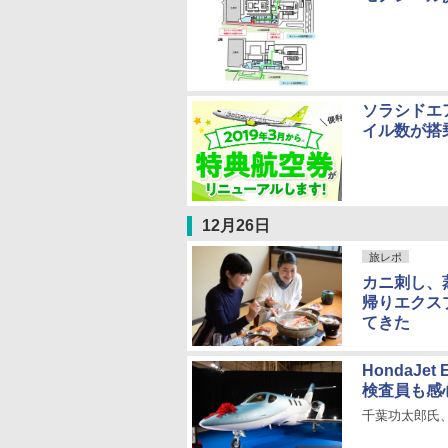
ソラシドエ
イル数が搭
12月26日
旅レポ
カニ刺し、
帰りエクス
てきた
HondaJ
検査員も感
千葉功太郎氏