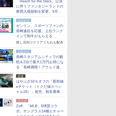
「Reach for the Stars」公演
た
に伴うファンタジーランドの
夜間入場規制を変更。9月か
ら18時50分～20時ごろに
お出かけ
ゼンリン、スポーツファンの
長崎遠征を応援。上位ランク
インで和牛がもらえる
「GO！GO！長崎スタンプラ
推し活向けクリアうちわも配布
リー」
お出かけ
長崎スタジアムシティでの観
戦＆2泊で最大1万円お得にな
る「長崎満喫！アウェイ遠征
応援キャンペーン」
鉄道
はやぶさ50％オフの「新幹線
eチケット（トクだ値スペシ
ャル28）」発売。秋冬乗車
分、えきねっと限定
グッズ
Zoff、「MLB」6球団コラ
ボ。サングラス24種とチャー