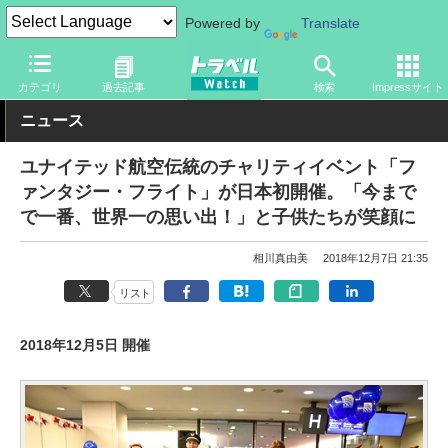
Powered by
Translate
トラベル Watch
企業・政府・官庁
海外エアライン
カテゴリ
過去記事
検索
Impressサイト
ニュース
ユナイテッド航空伝統のチャリティイベント「フ
ァンタジー・フライト」が日本初開催。「今まで
で一番、世界一の思い出！」と子供たちが笑顔に
相川真由美
2018年12月7日 21:35
リスト
2018年12月5日 開催