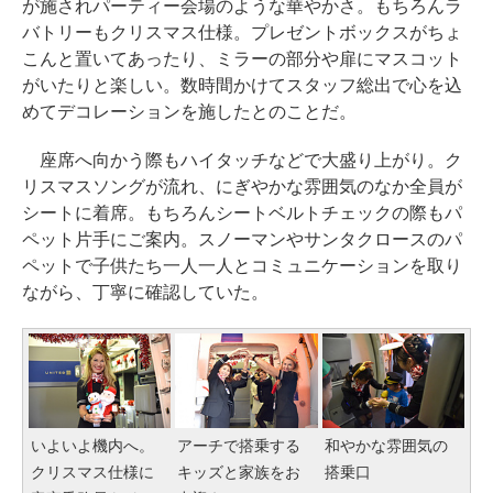
が施されパーティー会場のような華やかさ。もちろんラ
バトリーもクリスマス仕様。プレゼントボックスがちょ
こんと置いてあったり、ミラーの部分や扉にマスコット
がいたりと楽しい。数時間かけてスタッフ総出で心を込
めてデコレーションを施したとのことだ。
座席へ向かう際もハイタッチなどで大盛り上がり。ク
リスマスソングが流れ、にぎやかな雰囲気のなか全員が
シートに着席。もちろんシートベルトチェックの際もパ
ペット片手にご案内。スノーマンやサンタクロースのパ
ペットで子供たち一人一人とコミュニケーションを取り
ながら、丁寧に確認していた。
いよいよ機内へ。
アーチで搭乗する
和やかな雰囲気の
クリスマス仕様に
キッズと家族をお
搭乗口