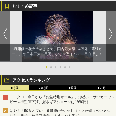
ーティング フルクローズ メッシュ 3-4人用
関の購入実績 登山・キャンプ・アウトドア・
おすすめ記事
簡単設置 ポップアップテント エクルベージ
防災用品 長期保存可能 緊急時用 日本国内発
A26 地球の歩き方 チェコ ポーランド スロヴ
ュ(BC仕様) PATC-150B(EB)
送
ァキア 2026～2027 地球の歩き方A ヨーロッ
パ
￥9,990
￥3,680
￥2,277
[キャンパーズコレクション 山善] 傘みたいに
着替えテント トイレテント 透けない【換気
広げるだけ パッとサッとテント キューブワ
通気窓付き】収納袋付き UVカット 防水 防災
イド ブラックコーティング フルクローズ メ
コンパクト iimono117 (ブルー)
8月開催の花火大会まとめ。国内最大級2.4万発「幕張ビ
ッシュ 4人用 簡単設置 ポップアップテント P
ーチ」や日本三大「長岡」など大型イベント目白押し！
ATCW-150B エクルベージュ
￥3,080
￥-
●
●
●
●
●
●
アクセスランキング
1時間
24時間
1週間
1カ月
ユニクロ、今日から「お盆特別セール」。涼感シアサッカーワン
ピース待望値下げ、撥水ギアショーツは1990円に
はやぶさ50％オフの「新幹線eチケット（トクだ値スペシャル
28）」発売。秋冬乗車分、えきねっと限定