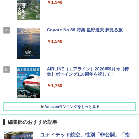
￥1,540
Coyote No.89 特集 星野道夫 夢見る旅
￥1,540
AIRLINE（エアライン）2026年9月号【特
集】ボーイング110周年を祝して！
￥1,760
Amazonランキングをもっと見る
編集部のおすすめ記事
D40 地球の歩き方 チェンマイ タイ北部の魅
[キャンパーズコレクション 山善] ポップアッ
GRANDOOR ステンレス保冷剤 2個セット 2
ユナイテッド航空、性別「非公開」「指
力的な町 2026～2027 地球の歩き方D アジア
プテント 傘みたいに広げて畳める パッとサ
026リニューアル 急速冷凍 空間倍増 衛生的