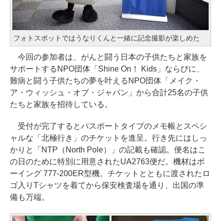
フォトスポットではうなりくんと一緒に記念撮影が楽しめた
今回の参加者は、がんと闘う日本の子供たちと家族を
サポートするNPO団体「Shine On！ Kids」ならびに、
難病と闘う子供たちの夢を叶えるNPO団体「メイク・
ア・ウィッシュ・オブ・ジャパン」から合計25名の子供
たちと家族を招待している。
受付が完了するとパスポートタイプのメモ帳とスペシ
ャルな「北極行き」のチケットを進呈。行き先にはしっ
かりと「NTP（North Pole）」の記載も確認。便名はこ
の日のために特別に用意されたUA2763便だ。機材はボ
ーイング 777-200ER型機。チケットとともに渡されたロ
ゴ入りTシャツを着てから保安検査場を通り、出国の準
備も万端。