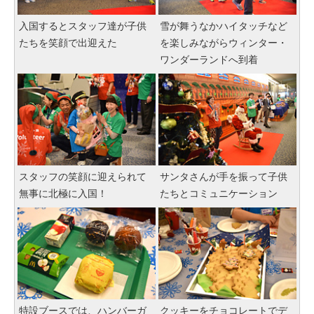
入国するとスタッフ達が子供
雪が舞うなかハイタッチなど
たちを笑顔で出迎えた
を楽しみながらウィンター・
ワンダーランドへ到着
スタッフの笑顔に迎えられて
サンタさんが手を振って子供
無事に北極に入国！
たちとコミュニケーション
特設ブースでは、ハンバーガ
クッキーをチョコレートでデ