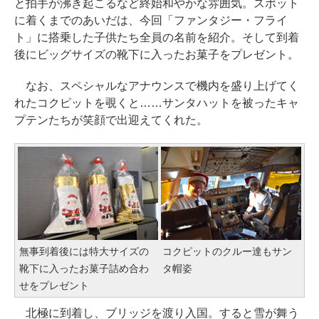
と拍手が沸き起こるなど終始和やかな雰囲気。スポット
に着くまでのあいだは、今回「ファンタジー・フライ
ト」に搭乗した子供たち全員の名前を紹介。そして到着
後にビッグサイズの靴下に入ったお菓子をプレゼント。
なお、スペシャルなアナウンスで機内を盛り上げてく
れたコクピットを覗くと……サンタハットを被ったキャ
プテンたちが笑顔で出迎えてくれた。
無事到着後には特大サイズの
コクピットのクルー達もサン
靴下に入ったお菓子詰め合わ
タ帽姿
せをプレゼント
北極に到着し、ブリッジを渡り入国。すると雪が舞う