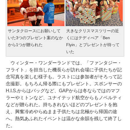
サンタクロースにお願いして
大きなクリスマスツリーの近
いた3つのプレゼント案のなか
くにはテディべア「Ben
から1つが贈られた
Flyin」とプレゼントが待って
いた
ウィンター・ワンダーランドでは、「ファンタジー・
フライト」を担当した機長らが訪れ会場に子供たちが記
念写真を楽しむ様子も。ラストには参加者がそろって記
念撮影。もちろん帰る際にもプレゼント。スポンサーの
H.I.S.からはバッグなど、GAPからは冬ならではのマフ
ラーやミトンなど、ユナイテッド航空からもノベルティ
などが贈られた。持ちきれないほどのプレゼントを抱
え、興奮冷めやらぬまま子供たちは北極から帰国の途
へ。熱気あふれたイベントは温かな余韻を残して終了し
た。