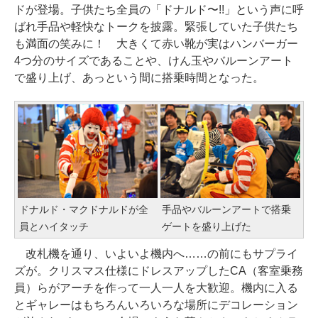
ドが登場。子供たち全員の「ドナルド〜!!」という声に呼
ばれ手品や軽快なトークを披露。緊張していた子供たち
も満面の笑みに！ 大きくて赤い靴が実はハンバーガー
4つ分のサイズであることや、けん玉やバルーンアート
で盛り上げ、あっという間に搭乗時間となった。
ドナルド・マクドナルドが全
手品やバルーンアートで搭乗
員とハイタッチ
ゲートを盛り上げた
改札機を通り、いよいよ機内へ……の前にもサプライ
ズが。クリスマス仕様にドレスアップしたCA（客室乗務
員）らがアーチを作って一人一人を大歓迎。機内に入る
とギャレーはもちろんいろいろな場所にデコレーション