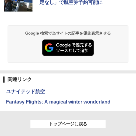
定なし」で航空券予約可能に
ッとサンシェード キューブ フルクローズ メ
コンパクト 保冷力長持ち
ッシュ 簡単設置 ワンタッチテント キャンプ
￥2,079
&ハイキング カーキ PATC-150(KH)
￥2,980
￥6,830
地球の歩き方 スター・ウォーズ
BUNDOK(バンドック)ソロ ドーム 1 EX BDK
Google 検索で当サイトの記事を優先表示させる
-08EX カーキ ソロキャンプ ポリエステル フ
PYKES PEAK (パイクスピーク) 着替えテン
レーム ドーム型 テント
￥2,695
ト プライバシー テント 【中が透けない】 1
人用 折りたたみ 防災グッズ 災害用トイレ ビ
￥14,800
ーチ ピクニック ポップアップテント 携帯 簡
易 トイレテント (ブラック)
僕が見た未来【完全版】
DEWEL パラソル 大型 ビーチ アウトドアパ
￥4,980
ラソル ガーデン サイトシート付 折りたたみ
関連リンク
￥0
防水 UVカット 4段階高さ調整 軽量 収納袋付
き
ユナイテッド航空
ENDLESS BASE 《めざましテレビで紹介》
テント ワンタッチ RENEW 幅200 2-3人用 43
￥6,459
Fantasy Flights: A magical winter wonderland
500002(88859)
A09 地球の歩き方 イタリア 2026～2027 地
球の歩き方A ヨーロッパ
￥5,999
熊撃退スプレー 熊よけスプレー 熊スプレー
【日本企業販売】超強力クマ対策スプレー 30
トップページに戻る
￥2,479
0ml（連続噴射30秒）110ml（連続噴射15
[キャンパーズコレクション 山善] 傘みたいに
秒）射程5～10m 安全ロック搭載 携帯収納袋
広げるだけ パッとサッとテント ブラックコ
付き ヒグマ・イノシシ対策 自治体・教育機