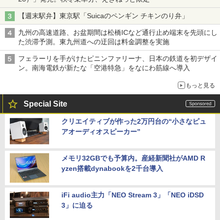
【週末駅弁】東京駅「Suicaのペンギン チキンのり弁」
九州の高速道路、お盆期間は松橋ICなど通行止め端末を先頭にし
た渋滞予測。東九州道への迂回は料金調整を実施
フェラーリを手がけたピニンファリーナ、日本の鉄道を初デザイ
ン。南海電鉄が新たな「空港特急」をなにわ筋線へ導入
もっと見る
Special Site
クリエイティブが作った2万円台の“小さなピュ
アオーディオスピーカー”
メモリ32GBでも予算内。産経新聞社がAMD R
yzen搭載dynabookを2千台導入
iFi audio主力「NEO Stream 3」「NEO iDSD
3」に迫る