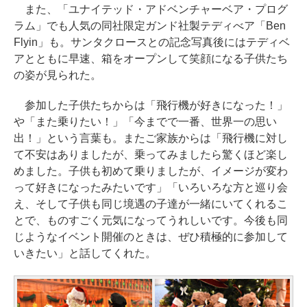
また、「ユナイテッド・アドベンチャーベア・プログ
ラム」でも人気の同社限定ガンド社製テディべア「Ben
Flyin」も。サンタクロースとの記念写真後にはテディベ
アとともに早速、箱をオープンして笑顔になる子供たち
の姿が見られた。
参加した子供たちからは「飛行機が好きになった！」
や「また乗りたい！」「今までで一番、世界一の思い
出！」という言葉も。またご家族からは「飛行機に対し
て不安はありましたが、乗ってみましたら驚くほど楽し
めました。子供も初めて乗りましたが、イメージが変わ
って好きになったみたいです」「いろいろな方と巡り会
え、そして子供も同じ境遇の子達が一緒にいてくれるこ
とで、ものすごく元気になってうれしいです。今後も同
じようなイベント開催のときは、ぜひ積極的に参加して
いきたい」と話してくれた。