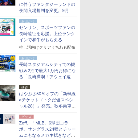
に伴うファンタジーランドの
夜間入場規制を変更。9月か
ら18時50分～20時ごろに
お出かけ
ゼンリン、スポーツファンの
長崎遠征を応援。上位ランク
インで和牛がもらえる
「GO！GO！長崎スタンプラ
推し活向けクリアうちわも配布
リー」
お出かけ
長崎スタジアムシティでの観
戦＆2泊で最大1万円お得にな
る「長崎満喫！アウェイ遠征
応援キャンペーン」
鉄道
はやぶさ50％オフの「新幹線
eチケット（トクだ値スペシ
ャル28）」発売。秋冬乗車
分、えきねっと限定
グッズ
Zoff、「MLB」6球団コラ
ボ。サングラス24種とチャー
ムにもなるメガネ拭きなど雑