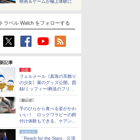
映画＆ゲームが極上体験に
トラベル Watch をフォローする
新記事
話題
フェルメール《真珠の耳飾り
の少女》展のグッズ公開。図
録/ミッフィー/葬送のフリー
レンほか、注目ブランドコラ
旅レポ
ボが実現
手のひらから食べる姿がかわ
いい！ ロックワラビーの餌
付け体験もできる、ケアンズ
でアサートン高原の日本語ガ
お出かけ
イド付きツアーに参加してみ
「Reach for the Stars」公演
た