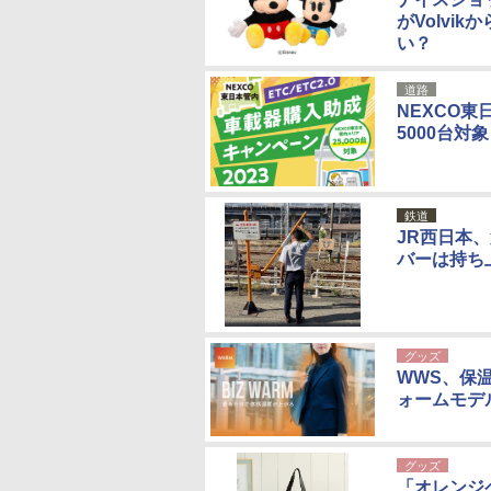
がVolv
い？
道路
NEXCO東
5000台対象
鉄道
JR西日本、
バーは持ち
グッズ
WWS、保
ォームモデ
グッズ
「オレンジペ