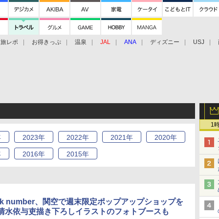
旅レポ
お得きっぷ
温泉
JAL
ANA
ディズニー
USJ
1
年
2023
年
2022
年
2021
年
2020
年
年
2016
年
2015
年
ck number、関空で週末限定ポップアップショップを
清水依与吏描き下ろしイラストのフォトブースも