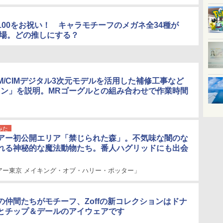
100をお祝い！ キャラモチーフのメガネ全34種が
ら登場。どの推しにする？
M/CIMデジタル3次元モデルを活用した補修工事など
ョン」を説明。MRゴーグルとの組み合わせで作業時間
みた
アー初公開エリア「禁じられた森」。不気味な闇のな
れる神秘的な魔法動物たち。番人ハグリッドにも出会
アー東京 メイキング・オブ・ハリー・ポッター」
の仲間たちがモチーフ、Zoffの新コレクションはドナ
とチップ＆デールのアイウェアです