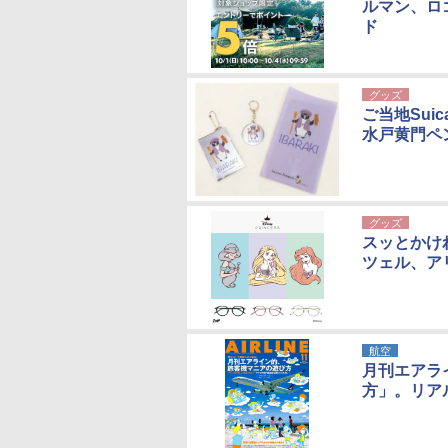
ルマン、ロ
ド
グッズ
ご当地Su
水戸黄門ペ
グッズ
スッとかけ
ツェル、ア
航空
月刊エアラ
方」。リア