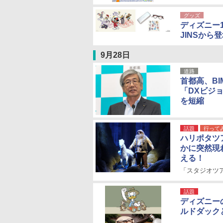
グッズ
ディズニー
JINSか
9月28日
道路
首都高、BI
「DXビジ
を短縮
話題
行って
ハリポタツ
かに突然現
える！
「スタジオツ
話題
ディズニー
ルドダック