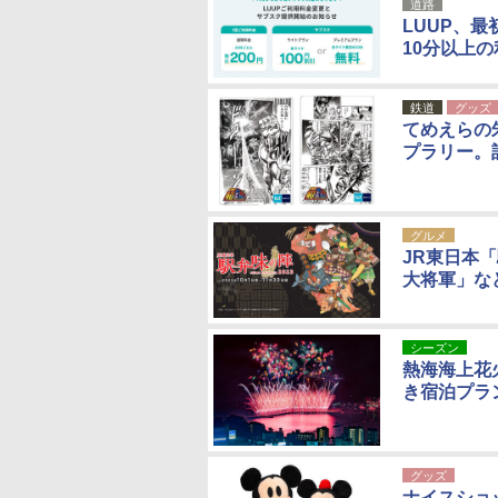
道路
LUUP、最
10分以上
鉄道
グッズ
てめえらの
プラリー。
グルメ
JR東日本「
大将軍」な
シーズン
熱海海上花
き宿泊プラ
グッズ
ナイスショ