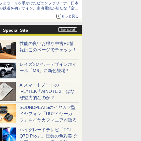
フェラーリを手がけたピニンファリーナ、日本
の鉄道を初デザイン。南海電鉄が新たな「空港
特急」をなにわ筋線へ導入
もっと見る
Special Site
性能の良いお得な中古PC情
報はこのページでチェック！
レイズのパワーデザインホイ
ール「M6」に新色登場!!
AIスマートノートの
iFLYTEK「AINOTE 2」はな
ぜ魅力的なのか？
SOUNDPEATSのイヤカフ型
イヤフォン「UU2イヤーカ
フ」をイヤカフマニアが語る
ハイグレードテレビ「TCL
Q7D Pro」。圧巻の色彩美で