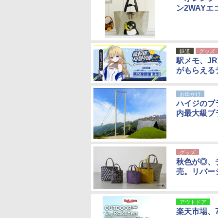
ン2WAYエ
鉄道
グッズ
駅メモ、J
がもらえる
お出かけ
ハイジのブ
内最大級ブ
グッズ
秋色が◎、
売。リバー
アウトドア
楽天市場、