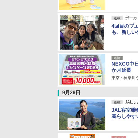
ボーカ
連載
4回目のブ
も、新しい
道路
NEXCO
か月延長
東京・神奈川
9月29日
JAL
連載
JAL客室
暮らしやす