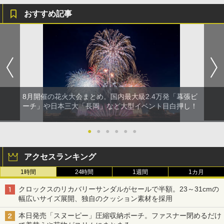
おすすめ記事
8月開催の花火大会まとめ。国内最大級2.4万発「幕張ビ
ーチ」や日本三大「長岡」など大型イベント目白押し！
●
●
●
●
●
●
アクセスランキング
1時間
24時間
1週間
1カ月
クロックスのリカバリーサンダルがセールで半額。23～31cmの
幅広いサイズ展開、独自のクッション素材を採用
本日発売「スヌーピー」圧縮収納ポーチ。ファスナー閉めるだけ