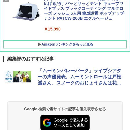
広げるだけ パッとサッとテント キューブワ
イドプラス ブラックコーティング フルクロ
ーズ メッシュ 5人用 簡単設置 ポップアップ
テント PATCW-200B エクルベージュ
￥15,990
Amazonランキングをもっと見る
編集部のおすすめ記事
BUNDOK(バンドック)ソロ ドーム 1 EX BDK
「ムーミンバレーパーク」ライブシアタ
-08EX カーキ ソロキャンプ ポリエステル フ
ーの声優発表。ムーミントロールは戸松
レーム テント
遥さん、スノークのおじょうさんは花澤
香菜さん
￥14,800
GRANDOOR ステンレス保冷剤 2個セット 2
Google 検索で当サイトの記事を優先表示させる
026リニューアル 急速冷凍 空間倍増 衛生的
コンパクト 保冷力長持ち
￥2,980