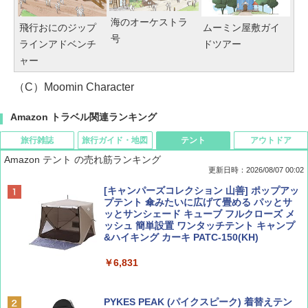
海のオーケストラ
飛行おにのジップ
ムーミン屋敷ガイ
号
ラインアドベンチ
ドツアー
ャー
（C）Moomin Character
Amazon トラベル関連ランキング
旅行雑誌
旅行ガイド・地図
テント
アウトドア
Amazon テント の売れ筋ランキング
更新日時：2026/08/07 00:02
ディズニーファン ２０２６年 ９月号 [雑
D40 地球の歩き方 チェンマイ タイ北部の魅
[キャンパーズコレクション 山善] ポップアッ
誌] (ＤＩＳＮＥＹ ＦＡＮ)
力的な町 2026～2027 地球の歩き方D アジア
プテント 傘みたいに広げて畳める パッとサ
ッとサンシェード キューブ フルクローズ メ
ッシュ 簡単設置 ワンタッチテント キャンプ
￥713
￥2,079
&ハイキング カーキ PATC-150(KH)
￥6,831
BE-PAL(ビ-パル) 2026年 9 月号【特別付録:
A09 地球の歩き方 イタリア 2026～2027 地
SOTO ミニマル"旅"財布 ランダム2種】
球の歩き方A ヨーロッパ
PYKES PEAK (パイクスピーク) 着替えテン