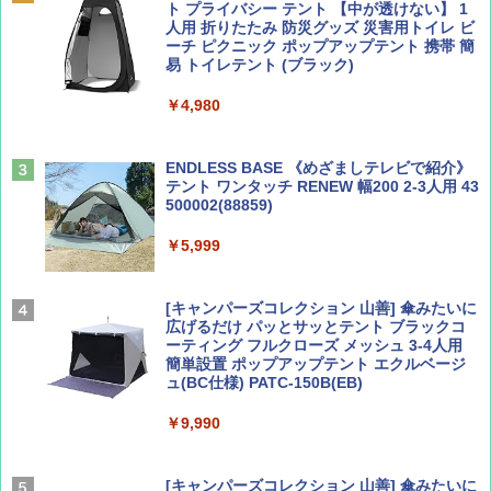
ト プライバシー テント 【中が透けない】 1
￥1,500
￥2,479
人用 折りたたみ 防災グッズ 災害用トイレ ビ
ーチ ピクニック ポップアップテント 携帯 簡
易 トイレテント (ブラック)
山と溪谷 2026年8月号「南アルプス大全」
地球の歩き方 スター・ウォーズ
￥4,980
￥1,540
￥2,695
ENDLESS BASE 《めざましテレビで紹介》
テント ワンタッチ RENEW 幅200 2-3人用 43
500002(88859)
Coyote No.89 特集 星野道夫 夢見る旅
A26 地球の歩き方 チェコ ポーランド スロヴ
ァキア 2026～2027 地球の歩き方A ヨーロッ
￥5,999
パ
￥1,540
￥2,277
[キャンパーズコレクション 山善] 傘みたいに
広げるだけ パッとサッとテント ブラックコ
ーティング フルクローズ メッシュ 3-4人用
簡単設置 ポップアップテント エクルベージ
AIRLINE（エアライン）2026年9月号【特
新しい日本地理 地図・統計・移動から読み
ュ(BC仕様) PATC-150B(EB)
集】ボーイング110周年を祝して！
解く (講談社現代新書)
￥9,990
￥1,760
￥1,540
[キャンパーズコレクション 山善] 傘みたいに