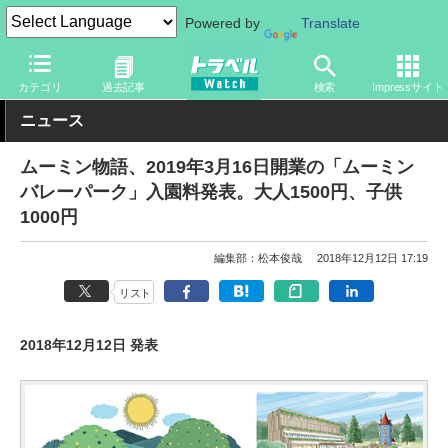
Powered by
Translate
トラベル Watch
地域
国内旅行
関東
カテゴリ
過去記事
検索
Impressサイト
ニュース
ムーミン物語、2019年3月16日開業の「ムーミン
バレーパーク」入園料発表。大人1500円、子供
1000円
編集部：松本俊哉
2018年12月12日 17:19
リスト
2018年12月12日 発表