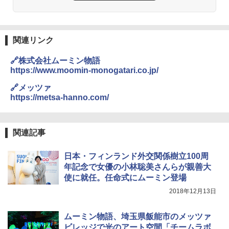
DEWEL パラソル 大型 ビーチ アウトドアパ
ラソル ガーデン サイトシート付 折りたたみ
防水 UVカット 4段階高さ調整 軽量 収納袋付
関連リンク
き
🔗株式会社ムーミン物語
￥6,999
https://www.moomin-monogatari.co.jp/
🔗メッツァ
熊撃退スプレー 熊よけスプレー 熊スプレー
https://metsa-hanno.com/
【日本企業販売】超強力クマ対策スプレー 30
0ml（連続噴射30秒）110ml（連続噴射15
秒）射程5～10m 安全ロック搭載 携帯収納袋
付き ヒグマ・イノシシ対策 自治体・教育機
関連記事
関の購入実績 登山・キャンプ・アウトドア・
防災用品 長期保存可能 緊急時用 日本国内発
日本・フィンランド外交関係樹立100周
送
年記念で女優の小林聡美さんらが親善大
￥3,680
使に就任。任命式にムーミン登場
2018年12月13日
着替えテント トイレテント 透けない【換気
通気窓付き】収納袋付き UVカット 防水 防災
ムーミン物語、埼玉県飯能市のメッツァ
コンパクト iimono117 (ブルー)
ビレッジで光のアート空間「チームラボ