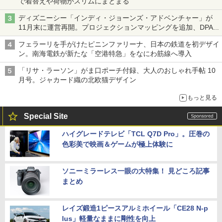
で着替えや荷物がスリムにまとまる
ディズニーシー「インディ・ジョーンズ・アドベンチャー」が
11月末に運営再開。プロジェクションマッピングを追加、DPA
は1500円
フェラーリを手がけたピニンファリーナ、日本の鉄道を初デザイ
ン。南海電鉄が新たな「空港特急」をなにわ筋線へ導入
「リサ・ラーソン」がま口ポーチ付録、大人のおしゃれ手帖 10
月号。ジャカード織の北欧猫デザイン
もっと見る
Special Site
ハイグレードテレビ「TCL Q7D Pro」。圧巻の
色彩美で映画＆ゲームが極上体験に
ソニーミラーレス一眼の大特集！ 見どころ記事
まとめ
レイズ鍛造1ピースアルミホイール「CE28 N-p
lus」軽量なままに剛性を向上