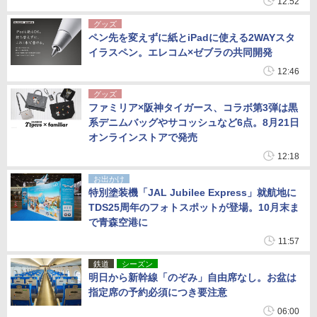
12:52
グッズ
ペン先を変えずに紙とiPadに使える2WAYスタ
イラスペン。エレコム×ゼブラの共同開発
12:46
グッズ
ファミリア×阪神タイガース、コラボ第3弾は黒
系デニムバッグやサコッシュなど6点。8月21日
オンラインストアで発売
12:18
お出かけ
特別塗装機「JAL Jubilee Express」就航地に
TDS25周年のフォトスポットが登場。10月末ま
で青森空港に
11:57
鉄道
シーズン
明日から新幹線「のぞみ」自由席なし。お盆は
指定席の予約必須につき要注意
06:00