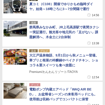
夏コミ（C108）開催でゆりかもめ臨時ダイ
ヤ。始発～18時ごろに3～7分間隔で運行
14:56
道路
群馬県みなかみ町、JR上毛高原駅で夜間タクシ
ー実証運行。観光客や地元民の「足がない」課
題解消へ、木金土に2台体制
13:38
温泉
グルメ
大江戸温泉物語、9月1日から秋メニュー登場。
寒ブリと根菜の吟醸鍋やベイクドチキン、ショ
コラ＆栗スイーツも食べ放題に
Premium/わんわんリゾート/TAOYA
12:54
グッズ
電動ポンプ内蔵エアベッド「WAQ AIR BE
D」、お盆帰省シーズンの来客用ベッドにも。
使用後は収納バッグでコンパクトに保管