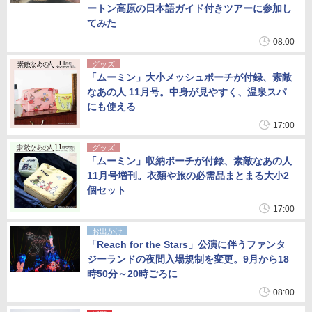
ートン高原の日本語ガイド付きツアーに参加し
下呂温泉 水明館
東京ベイ舞浜ホテル ファーストリゾート
住友不動産ホテル ヴィラフォンテーヌグラ
てみた
8,250円～
4,290円～
ンド東京有明
08:00
6,070円～
グッズ
「ムーミン」大小メッシュポーチが付録、素敵
なあの人 11月号。中身が見やすく、温泉スパ
にも使える
17:00
グッズ
「ムーミン」収納ポーチが付録、素敵なあの人
11月号増刊。衣類や旅の必需品まとまる大小2
個セット
17:00
お出かけ
「Reach for the Stars」公演に伴うファンタ
ジーランドの夜間入場規制を変更。9月から18
時50分～20時ごろに
08:00