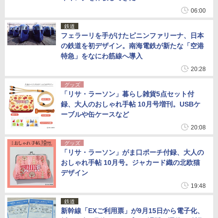
06:00
鉄道
フェラーリを手がけたピニンファリーナ、日本
の鉄道を初デザイン。南海電鉄が新たな「空港
特急」をなにわ筋線へ導入
20:28
グッズ
「リサ・ラーソン」暮らし雑貨5点セット付
録、大人のおしゃれ手帖 10月号増刊。USBケ
ーブルや缶ケースなど
20:08
グッズ
「リサ・ラーソン」がま口ポーチ付録、大人の
おしゃれ手帖 10月号。ジャカード織の北欧猫
デザイン
19:48
鉄道
新幹線「EXご利用票」が9月15日から電子化、