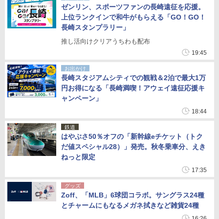
ゼンリン、スポーツファンの長崎遠征を応援。
上位ランクインで和牛がもらえる「GO！GO！
長崎スタンプラリー」
推し活向けクリアうちわも配布
19:45
お出かけ
長崎スタジアムシティでの観戦＆2泊で最大1万
円お得になる「長崎満喫！アウェイ遠征応援キ
ャンペーン」
18:44
鉄道
はやぶさ50％オフの「新幹線eチケット（トク
だ値スペシャル28）」発売。秋冬乗車分、えき
ねっと限定
17:35
グッズ
Zoff、「MLB」6球団コラボ。サングラス24種
とチャームにもなるメガネ拭きなど雑貨24種
16:26