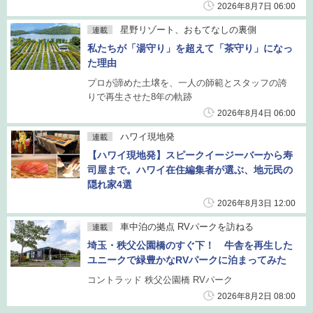
2026年8月7日 06:00
星野リゾート、おもてなしの裏側
連載
私たちが「湯守り」を超えて「茶守り」になっ
た理由
プロが諦めた土壌を、一人の師範とスタッフの誇
りで再生させた8年の軌跡
2026年8月4日 06:00
ハワイ現地発
連載
【ハワイ現地発】スピークイージーバーから寿
司屋まで。ハワイ在住編集者が選ぶ、地元民の
隠れ家4選
2026年8月3日 12:00
車中泊の拠点 RVパークを訪ねる
連載
埼玉・秩父公園橋のすぐ下！ 牛舎を再生した
ユニークで緑豊かなRVパークに泊まってみた
コントラッド 秩父公園橋 RVパーク
2026年8月2日 08:00