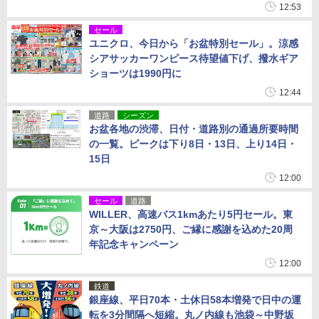
12:53
セール
ユニクロ、今日から「お盆特別セール」。涼感
シアサッカーワンピース待望値下げ、撥水ギア
ショーツは1990円に
12:44
道路
シーズン
お盆各地の渋滞、日付・道路別の通過所要時間
の一覧。ピークは下り8日・13日、上り14日・
15日
12:00
セール
道路
WILLER、高速バス1kmあたり5円セール。東
京～大阪は2750円、ご縁に感謝を込めた20周
年記念キャンペーン
12:00
鉄道
銀座線、平日70本・土休日58本増発で日中の運
転を3分間隔へ短縮。丸ノ内線も池袋～中野坂