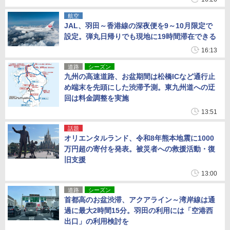
航空
JAL、羽田～香港線の深夜便を9～10月限定で
設定。弾丸日帰りでも現地に19時間滞在できる
16:13
道路
シーズン
九州の高速道路、お盆期間は松橋ICなど通行止
め端末を先頭にした渋滞予測。東九州道への迂
回は料金調整を実施
13:51
話題
オリエンタルランド、令和8年熊本地震に1000
万円超の寄付を発表。被災者への救援活動・復
旧支援
13:00
道路
シーズン
首都高のお盆渋滞、アクアライン～湾岸線は通
過に最大2時間15分。羽田の利用には「空港西
出口」の利用検討を