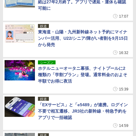
紙は27年2月終了。アプリで遅延・運休も確認
可能に
17:07
鉄道
東海道・山陽・九州新幹線ネット予約にマイナ
ンバー活用、U22/シニア/障がい者割を9月15日
から発売
16:32
シーズン
ホテルニューオータニ幕張、ナイトプールに2
種類の「学割プラン」登場。通常料金のおよそ
半額でお得に夜活
15:39
鉄道
「EXサービス」と「e5489」が連携。ログイン
不要で相互遷移、JR3社の新幹線・特急予約を
アプリで一括確認
14:59
鉄道