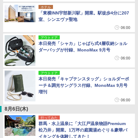
ホテル
「東横INN宇部新川駅」開業。駅徒歩4分に207
室、シンエヴァ聖地
06:00
アウトドア
本日発売「シャカ」じゃばら式4層収納ショル
ダーバッグが付録、MonoMax 9月号
06:00
アウトドア
本日発売「キャプテンスタッグ」ショルダーポ
ーチ＆調光サングラス付録、MonoMax 9月号
増刊
06:00
8月6日(木)
行ってみた
群馬・水上温泉に「大江戸温泉物語Premium
松乃井」開業。1万坪の庭園湯めぐり＆豪華バ
イキングを体験してきた！