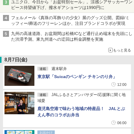
ユニクロ、今日から「お盆特別セール」。涼感シアサッカーワン
ピース待望値下げ、撥水ギアショーツは1990円に
フェルメール《真珠の耳飾りの少女》展のグッズ公開。図録/ミ
ッフィー/葬送のフリーレンほか、注目ブランドコラボが実現
九州の高速道路、お盆期間は松橋ICなど通行止め端末を先頭にし
た渋滞予測。東九州道への迂回は料金調整を実施
もっと見る
8月7日(金)
週末駅弁
連載
東京駅「Suicaのペンギン チキンのり弁」
12:00
JALふるさとアンバサダー/応援隊に聞く地
連載
域愛
鹿児島空港で味わう地域の特産品！ JALとぶ
えん亭のコラボお弁当
06:00
お出かけ