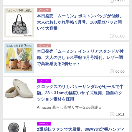
06:00
グッズ
本日発売「ムーミン」ボストンバッグが付録、
大人のおしゃれ手帖 9月号。180度ガバッと開
いて大容量
06:00
グッズ
本日発売「ムーミン」インテリアスタンドが付
録、大人のおしゃれ手帖 9月号増刊。レザー調
で高級感ある2個セット
06:00
セール
クロックスのリカバリーサンダルがセールで半
額。23～31cmの幅広いサイズ展開、独自のク
ッション素材を採用
Amazon 暮らし応援サマーSale最終日
16:11
セール
2重反転ファンで大風量。3WAYの定番ハンディ