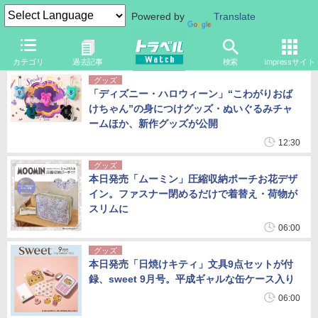
Powered by
Translate
トラベル Watch
8月10日(月) 12:30 更新
カテゴリ
過去記事
検索
Impressサイト
グッズ
「ディズニー・ハロウィーン」“こわがりおば
けちゃん”の身につけグッズ・ぬいぐるみチャ
ームほか、新作グッズが公開
12:30
グッズ
本日発売「ムーミン」圧縮収納ポーチお花デザ
イン。ファスナー閉めるだけで着替え・荷物が
スリムに
06:00
グッズ
本日発売「日焼けキティ」文具9点セットが付
録、sweet 9月号。平成ギャルな缶ケース入り
06:00