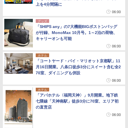
上を4分間隔に
06:00
グッズ
「SHIPS any」の7大機能BIGボストンバッグ
が付録、MonoMax 10月号。1～2泊の荷物、
キャリーオンも可能
06:00
ホテル
「コートヤード・バイ・マリオット京都駅」11
月16日開業。八条口徒歩3分にスイート含む全2
70室、ダイニングも併設
06:00
ホテル
「アパホテル〈福岡天神〉」9月開業。地下鉄
七隈線「天神南駅」徒歩3分に70室、エリア初
の直営店
06:00