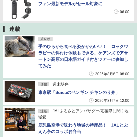
ファン最新モデルがセール対象に
06:00
連載
旅レポ
手のひらから食べる姿がかわいい！ ロックワ
ラビーの餌付け体験もできる、ケアンズでアサ
ートン高原の日本語ガイド付きツアーに参加し
てみた
2026年8月8日 08:00
週末駅弁
連載
東京駅「Suicaのペンギン チキンのり弁」
2026年8月7日 12:00
JALふるさとアンバサダー/応援隊に聞く地
連載
域愛
鹿児島空港で味わう地域の特産品！ JALとぶ
えん亭のコラボお弁当