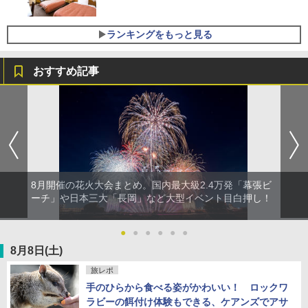
ランキングをもっと見る
おすすめ記事
草津温泉 ホテル櫻井
品川プリンスホテル
グランドニッコー東京ベイ 舞浜
14,300円～
7,037円～
6,800円～
海のサウナ＆スパ オールインクルーシブ
東京ドームホテル
シェラトン・グランデ・トーキョーベイ・ホ
島原温泉ホテル南風楼
7,980円～
テル
10,450円～
7,950円～
8月開催の花火大会まとめ。国内最大級2.4万発「幕張ビ
ーチ」や日本三大「長岡」など大型イベント目白押し！
北陸 福井 あわら温泉 清風荘（北陸最大
舞浜ビューホテル ｂｙ ＨＵＬＩＣ（旧：
品川プリンスホテル イーストタワー
級の庭園露天風呂の宿 清風荘）
東京ベイ舞浜ホテル）
9,958円～
19,541円～
5,758円～
●
●
●
●
●
●
8月8日(土)
箱根湯本温泉 ホテル おかだ
オリエンタルホテル東京ベイ
ホテルトラスティ東京ベイサイド
旅レポ
11,200円～
5,200円～
5,450円～
手のひらから食べる姿がかわいい！ ロックワ
ラビーの餌付け体験もできる、ケアンズでアサ