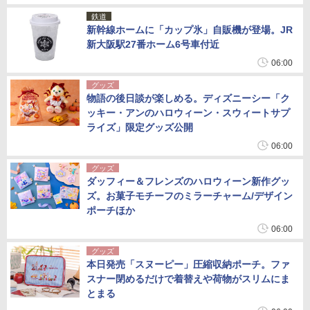
鉄道
新幹線ホームに「カップ氷」自販機が登場。JR
新大阪駅27番ホーム6号車付近
06:00
グッズ
物語の後日談が楽しめる。ディズニーシー「ク
ッキー・アンのハロウィーン・スウィートサプ
ライズ」限定グッズ公開
06:00
グッズ
ダッフィー＆フレンズのハロウィーン新作グッ
ズ。お菓子モチーフのミラーチャーム/デザイン
ポーチほか
06:00
グッズ
本日発売「スヌーピー」圧縮収納ポーチ。ファ
スナー閉めるだけで着替えや荷物がスリムにま
とまる