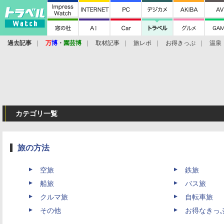
過去記事
万
博
・
園芸博
取材記事
旅レポ
お得きっぷ
温泉
カテゴリ一覧
旅の方法
空旅
鉄旅
船旅
バス旅
クルマ旅
自転車旅
その他
お得なきっ