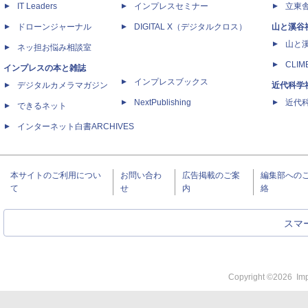
IT Leaders
インプレスセミナー
立東
ドローンジャーナル
DIGITAL X（デジタルクロス）
山と溪谷
山と
ネッ担お悩み相談室
CLIM
インプレスの本と雑誌
インプレスブックス
デジタルカメラマガジン
近代科学
NextPublishing
近代科学
できるネット
インターネット白書ARCHIVES
本サイトのご利用につい
お問い合わ
広告掲載のご案
編集部への
て
せ
内
絡
スマ
Copyright ©
2026
Imp