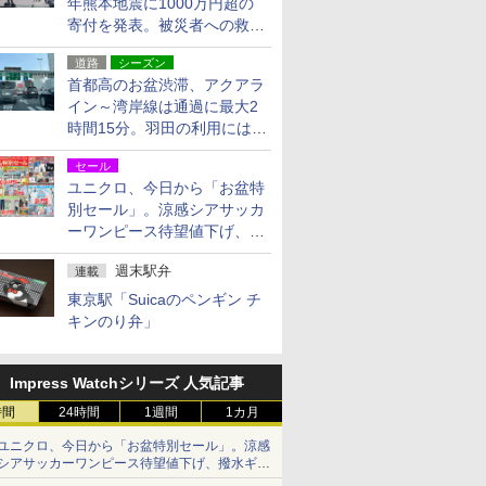
年熊本地震に1000万円超の
寄付を発表。被災者への救援
活動・復旧支援
道路
シーズン
首都高のお盆渋滞、アクアラ
イン～湾岸線は通過に最大2
時間15分。羽田の利用には
「空港西出口」の利用検討を
セール
ユニクロ、今日から「お盆特
別セール」。涼感シアサッカ
ーワンピース待望値下げ、撥
水ギアショーツは1990円に
週末駅弁
連載
東京駅「Suicaのペンギン チ
キンのり弁」
Impress Watchシリーズ 人気記事
時間
24時間
1週間
1カ月
ユニクロ、今日から「お盆特別セール」。涼感
シアサッカーワンピース待望値下げ、撥水ギア
ショーツは1990円に