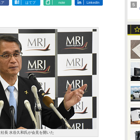
ェア
はてブ
note
LinkedIn
役社長 水谷久和氏が会見を開いた