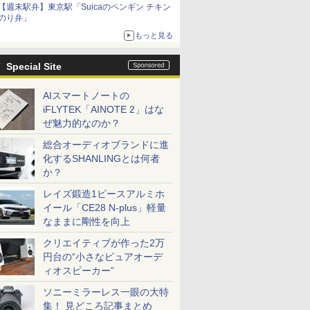
【週末駅弁】東京駅「Suicaのペンギン チキン
のり弁」
もっと見る
Special Site
AIスマートノートの
iFLYTEK「AINOTE 2」はな
ぜ魅力的なのか？
総合オーディオブランドに進
化するSHANLINGとは何者
か？
レイズ鍛造1ピースアルミホ
イール「CE28 N-plus」軽量
なままに剛性を向上
クリエイティブが作った2万
円台の“小さなピュアオーデ
ィオスピーカー”
ソニーミラーレス一眼の大特
集！ 見どころ記事まとめ