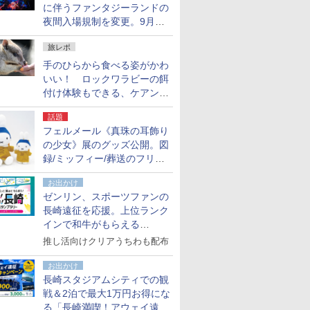
に伴うファンタジーランドの
夜間入場規制を変更。9月か
ら18時50分～20時ごろに
旅レポ
手のひらから食べる姿がかわ
いい！ ロックワラビーの餌
付け体験もできる、ケアンズ
でアサートン高原の日本語ガ
話題
イド付きツアーに参加してみ
フェルメール《真珠の耳飾り
た
の少女》展のグッズ公開。図
録/ミッフィー/葬送のフリー
レンほか、注目ブランドコラ
お出かけ
ボが実現
ゼンリン、スポーツファンの
長崎遠征を応援。上位ランク
インで和牛がもらえる
「GO！GO！長崎スタンプラ
推し活向けクリアうちわも配布
リー」
お出かけ
長崎スタジアムシティでの観
戦＆2泊で最大1万円お得にな
る「長崎満喫！アウェイ遠征