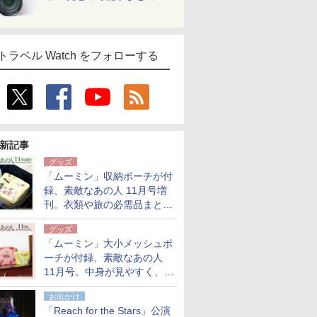
トラベル Watch をフォローする
新記事
グッズ
「ムーミン」収納ポーチが付
録、素敵なあの人 11月号増
刊。衣類や旅の必需品まとま
る大小2個セット
グッズ
「ムーミン」大小メッシュポ
ーチが付録、素敵なあの人
11月号。中身が見やすく、温
泉スパにも使える
お出かけ
「Reach for the Stars」公演