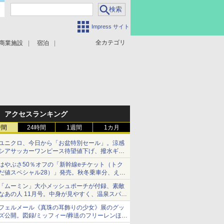
Impress サイト
全カテゴリ
商業施設
宿泊
アクセスランキング
時間
24時間
1週間
1カ月
ユニクロ、今日から「お盆特別セール」。涼感
シアサッカーワンピース待望値下げ、撥水ギア
ショーツは1990円に
はやぶさ50％オフの「新幹線eチケット（トク
だ値スペシャル28）」発売。秋冬乗車分、えき
ねっと限定
「ムーミン」大小メッシュポーチが付録、素敵
なあの人 11月号。中身が見やすく、温泉スパに
も使える
フェルメール《真珠の耳飾りの少女》展のグッ
ズ公開。図録/ミッフィー/葬送のフリーレンほ
か、注目ブランドコラボが実現