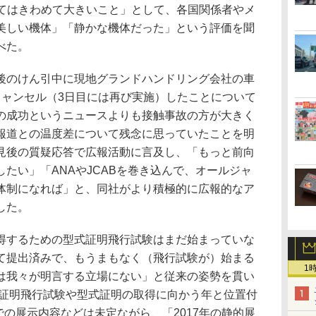
ってはきわめて大きいこと」として、各国関係者やメ
美しい機体」「静かな機体だった」という評価を聞
べた。
のけん引中に現地グランドハンドリング会社の車
キャンセル（3日目には再び実施）したことについて
の成功というニュースよりも接触事故の方が大きく
報道との温度差について残念に思っていたことを明
見後の質疑応答で広報活動に言及し、「もっと前向
たい」「ANAやJCABを巻き込んで、オールジャ
体制になれば」と、同社がより積極的に広報的なア
した。
するための型式証明飛行試験はまだ始まっていな
て提出済みで、もうまもなく（飛行試験が）始まる
1
は我々が明言する立場にない」と従来の姿勢を貫い
式証明飛行試験や型式証明の取得に向かう年と位置付
9での展示内容などは未定ながら、「2017年の静的展