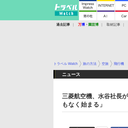
過去記事
万
博
・
園芸博
取材記事
トラベル Watch
旅の方法
空旅
飛行機
ニュース
三菱航空機、水谷社長が
もなく始まる」