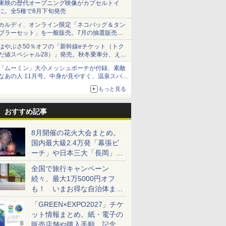
東映の歴代オープニング映像がカプセルトイ
に。全5種で8月下旬発売
カルディ、オンライン限定「ネコバッグ＆タン
ブラーセット」を一般販売。7月の抽選販売の
当選無効分
はやぶさ50％オフの「新幹線eチケット（トク
だ値スペシャル28）」発売。秋冬乗車分、えき
ねっと限定
「ムーミン」大小メッシュポーチが付録、素敵
なあの人 11月号。中身が見やすく、温泉スパに
も使える
もっと見る
おすすめ記事
8月開催の花火大会まとめ。
国内最大級2.4万発「幕張ビ
ーチ」や日本三大「長岡」な
ど大型イベント目白押し！
全国で旅行キャンペーン
続々、最大1万5000円オフ
も！ いまお得な自治体まと
め
「GREEN×EXPO2027」チケ
ット情報まとめ。紙・電子の
販売店舗や購入手順、記念チ