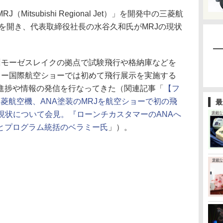
tsubishi Regional Jet）」を開発中の三菱航
見を開き、代表取締役社長の水谷久和氏がMRJの現状
モーゼスレイクの拠点で試験飛行や格納庫などを
ロー国際航空ショーでは初めて飛行展示を実施する
進捗や情報の発信を行なってきた（関連記事「
【フ
三菱航空機、ANA塗装のMRJを航空ショーで初の飛
最
の現状について会見。『ローンチカスタマーのANAへ
とプログラム統括のベラミー氏
」）。