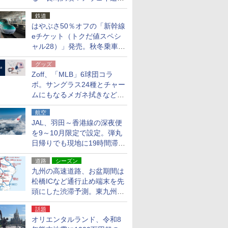
応援キャンペーン」
鉄道
はやぶさ50％オフの「新幹線
eチケット（トクだ値スペシ
ャル28）」発売。秋冬乗車
分、えきねっと限定
グッズ
Zoff、「MLB」6球団コラ
ボ。サングラス24種とチャー
ムにもなるメガネ拭きなど雑
貨24種
航空
JAL、羽田～香港線の深夜便
を9～10月限定で設定。弾丸
日帰りでも現地に19時間滞在
できる
道路
シーズン
九州の高速道路、お盆期間は
松橋ICなど通行止め端末を先
頭にした渋滞予測。東九州道
への迂回は料金調整を実施
話題
オリエンタルランド、令和8