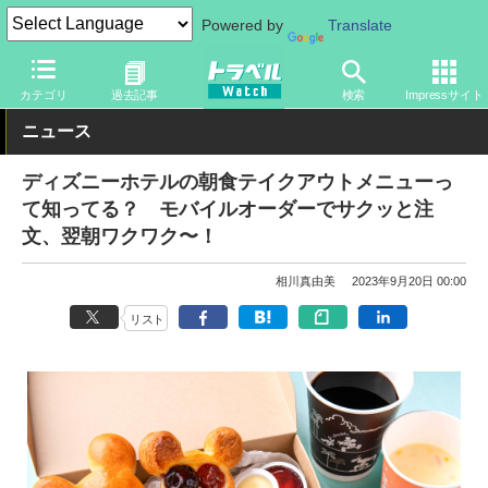
Powered by
Translate
トラベル Watch
旅の情報
観光地
ディズニーリゾート
カテゴリ
過去記事
検索
Impressサイト
ニュース
ディズニーホテルの朝食テイクアウトメニューっ
て知ってる？ モバイルオーダーでサクッと注
文、翌朝ワクワク〜！
相川真由美
2023年9月20日 00:00
リスト