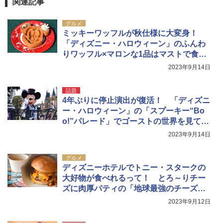
関連記事
グルメ
ミッキーワッフルが秋仕様に大変身！
「ディズニー・ハロウィーン」のふんわ
りワッフル×マロンな1品はマストで食べ
たいっ
2023年9月14日
話題
4年ぶりに停止演出が復活！ 「ディズニ
ー・ハロウィーン」の「スプーキー“Bo
o!”パレード」でゴーストの世界を見てき
た！
2023年9月14日
グルメ
ディズニーホテルでトニー・スタークの
大好物が食べれるって！ とろ～りチー
ズに肉厚パティの「地球最強のチーズバ
ーガー」をがぶりっ！
2023年9月12日