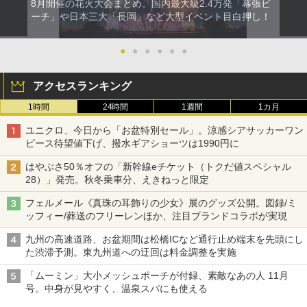
8月開催の花火大会まとめ。国内最大級2.4万発「幕張ビ
ーチ」や日本三大「長岡」など大型イベント目白押し！
●
●
●
●
●
●
アクセスランキング
1時間
24時間
1週間
1カ月
ユニクロ、今日から「お盆特別セール」。涼感シアサッカーワン
ピース待望値下げ、撥水ギアショーツは1990円に
はやぶさ50％オフの「新幹線eチケット（トクだ値スペシャル
28）」発売。秋冬乗車分、えきねっと限定
フェルメール《真珠の耳飾りの少女》展のグッズ公開。図録/ミ
ッフィー/葬送のフリーレンほか、注目ブランドコラボが実現
九州の高速道路、お盆期間は松橋ICなど通行止め端末を先頭にし
た渋滞予測。東九州道への迂回は料金調整を実施
「ムーミン」大小メッシュポーチが付録、素敵なあの人 11月
号。中身が見やすく、温泉スパにも使える