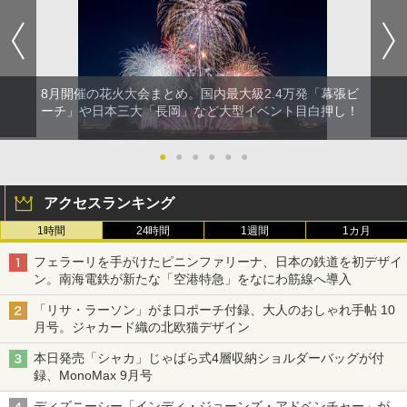
8月開催の花火大会まとめ。国内最大級2.4万発「幕張ビ
ーチ」や日本三大「長岡」など大型イベント目白押し！
●
●
●
●
●
●
アクセスランキング
1時間
24時間
1週間
1カ月
フェラーリを手がけたピニンファリーナ、日本の鉄道を初デザイ
ン。南海電鉄が新たな「空港特急」をなにわ筋線へ導入
「リサ・ラーソン」がま口ポーチ付録、大人のおしゃれ手帖 10
月号。ジャカード織の北欧猫デザイン
本日発売「シャカ」じゃばら式4層収納ショルダーバッグが付
録、MonoMax 9月号
ディズニーシー「インディ・ジョーンズ・アドベンチャー」が