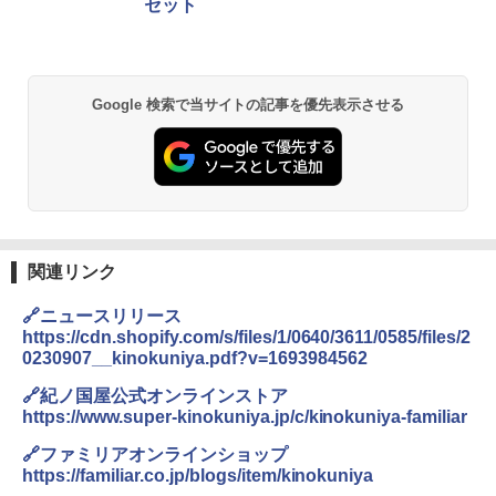
セット
&ハイキング カーキ PATC-150(KH)
￥6,459
￥6,831
A09 地球の歩き方 イタリア 2026～2027 地
球の歩き方A ヨーロッパ
BUNDOK(バンドック)ソロ ドーム 1 EX BDK
Google 検索で当サイトの記事を優先表示させる
PYKES PEAK (パイクスピーク) 着替えテン
-08EX カーキ ソロキャンプ ポリエステル フ
ト プライバシー テント 【中が透けない】 1
レーム テント
￥2,479
人用 折りたたみ 防災グッズ 災害用トイレ ビ
ーチ ピクニック ポップアップテント 携帯 簡
￥14,800
易 トイレテント (ブラック)
地球の歩き方 スター・ウォーズ
￥4,980
GRANDOOR ステンレス保冷剤 2個セット 2
￥2,695
026リニューアル 急速冷凍 空間倍増 衛生的
コンパクト 保冷力長持ち
関連リンク
ENDLESS BASE 《めざましテレビで紹介》
テント ワンタッチ RENEW 幅200 2-3人用 43
￥2,980
🔗ニュースリリース
500002(88859)
https://cdn.shopify.com/s/files/1/0640/3611/0585/files/2
A26 地球の歩き方 チェコ ポーランド スロヴ
0230907__kinokuniya.pdf?v=1693984562
ァキア 2026～2027 地球の歩き方A ヨーロッ
￥5,999
ニューエラ New Era キャップ メッシュキャ
パ
ップ 9FORTY AFrame 15226380 NER37C00
🔗紀ノ国屋公式オンラインストア
94 ストーン ニューエラキャップ 9FORTYA
https://www.super-kinokuniya.jp/c/kinokuniya-familiar
￥2,277
[キャンパーズコレクション 山善] 傘みたいに
サーフライダーファウンデーション Surfride
広げるだけ パッとサッとテント ブラックコ
r Foundation コラボ Aフレーム メンズ レデ
🔗ファミリアオンラインショップ
ーティング フルクローズ メッシュ 3-4人用
ィース 帽子 スナップバック a-frame 9フォー
https://familiar.co.jp/blogs/item/kinokuniya
簡単設置 ポップアップテント エクルベージ
ティー男女兼用ユニセックス 夏用 日除けUV
新しい日本地理 地図・統計・移動から読み