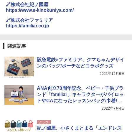
ュ(BC仕様) PATC-150B(EB)
ケア FREE
解く (講談社現代新書)
🔗株式会社紀ノ國屋
https://www.e-kinokuniya.com/
￥9,990
￥4,400
￥1,540
🔗株式会社ファミリア
https://familiar.co.jp
[キャンパーズコレクション 山善] 傘みたいに
熊撃退スプレー 熊よけスプレー 熊スプレー
広げるだけ パッとサッとテント キューブワ
【日本企業販売】超強力クマ対策スプレー 30
イド ブラックコーティング フルクローズ メ
0ml（連続噴射30秒）110ml（連続噴射15
ッシュ 4人用 簡単設置 ポップアップテント P
秒）射程5～10m 安全ロック搭載 携帯収納袋
関連記事
ATCW-150B エクルベージュ
付き ヒグマ・イノシシ対策 自治体・教育機
関の購入実績 登山・キャンプ・アウトドア・
阪急電鉄×ファミリア、クマちゃんデザイ
防災用品 長期保存可能 緊急時用 日本国内発
￥-
送
ンのバッグ/ポーチなどコラボグッズ
2021年12月6日
￥3,680
ANA創立70周年記念、ベビー・子供ブラ
ンド「familiar」キャラクターがパイロッ
トやCAになったレッスンバッグ/巾着/タ
オルハンカチ
2022年7月4日
グッズ
紀ノ國屋、小さくまとまる「エンドレス