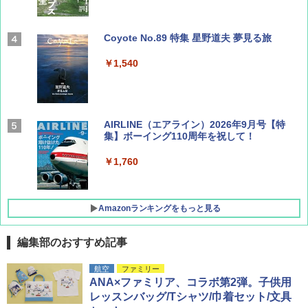
Coyote No.89 特集 星野道夫 夢見る旅
￥1,540
AIRLINE（エアライン）2026年9月号【特
集】ボーイング110周年を祝して！
￥1,760
Amazonランキングをもっと見る
編集部のおすすめ記事
D40 地球の歩き方 チェンマイ タイ北部の魅
[キャンパーズコレクション 山善] ポップアッ
DEWEL パラソル 大型 ビーチ アウトドアパ
航空
ファミリー
力的な町 2026～2027 地球の歩き方D アジア
プテント 傘みたいに広げて畳める パッとサ
ラソル ガーデン サイトシート付 折りたたみ
ANA×ファミリア、コラボ第2弾。子供用
ッとサンシェード キューブ フルクローズ メ
防水 UVカット 4段階高さ調整 軽量 収納袋付
レッスンバッグ/Tシャツ/巾着セット/文具
ッシュ 簡単設置 ワンタッチテント キャンプ
き
￥2,079