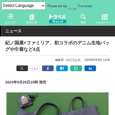
Powered by
Translate
トラベル Watch
旅のアイテム
旅行グッズ
バッグ
カテゴリ
過去記事
検索
Impressサイト
ニュース
紀ノ国屋×ファミリア、初コラボのデニム生地バッ
グや巾着など4点
編集部：白江ちなみ
2023年9月8日 14:05
リスト
2023年9月20日10時 発売