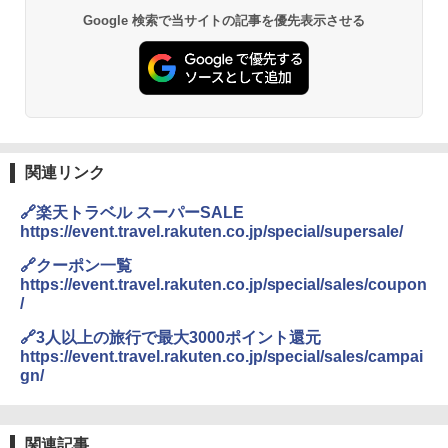
BUNDOK(バンドック)ソロ ドーム 1 EX BDK
Google 検索で当サイトの記事を優先表示させる
-08EX カーキ ソロキャンプ ポリエステル フ
PYKES PEAK (パイクスピーク) 着替えテン
レーム ドーム型 テント
ト プライバシー テント 【中が透けない】 1
人用 折りたたみ 防災グッズ 災害用トイレ ビ
￥14,800
ーチ ピクニック ポップアップテント 携帯 簡
易 トイレテント (ブラック)
DEWEL パラソル 大型 ビーチ アウトドアパ
￥4,980
ラソル ガーデン サイトシート付 折りたたみ
関連リンク
防水 UVカット 4段階高さ調整 軽量 収納袋付
き
ENDLESS BASE 《めざましテレビで紹介》
🔗楽天トラベル スーパーSALE
テント ワンタッチ RENEW 幅200 2-3人用 43
￥6,459
https://event.travel.rakuten.co.jp/special/supersale/
500002(88859)
🔗クーポン一覧
￥5,999
https://event.travel.rakuten.co.jp/special/sales/coupon
熊撃退スプレー 熊よけスプレー 熊スプレー
【日本企業販売】超強力クマ対策スプレー 30
/
0ml（連続噴射30秒）110ml（連続噴射15
[キャンパーズコレクション 山善] 傘みたいに
秒）射程5～10m 安全ロック搭載 携帯収納袋
🔗3人以上の旅行で最大3000ポイント還元
広げるだけ パッとサッとテント ブラックコ
付き ヒグマ・イノシシ対策 自治体・教育機
https://event.travel.rakuten.co.jp/special/sales/campai
ーティング フルクローズ メッシュ 3-4人用
関の購入実績 登山・キャンプ・アウトドア・
gn/
簡単設置 ポップアップテント エクルベージ
防災用品 長期保存可能 緊急時用 日本国内発
ュ(BC仕様) PATC-150B(EB)
送
￥9,990
￥3,680
関連記事