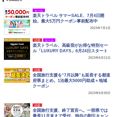
セール
[キャンパーズコレクション 山善] 傘みたいに
着替えテント トイレテント 透けない【換気
楽天トラベル サマーSALE、7月4日開
広げるだけ パッとサッとテント キューブワ
通気窓付き】収納袋付き UVカット 防水 防災
始。最大5万円クーポン事前配布中
イド ブラックコーティング フルクローズ メ
コンパクト iimono117 (ブルー)
ッシュ 4人用 簡単設置 ポップアップテント P
2023年7月1日
ATCW-150B エクルベージュ
￥3,080
￥-
話題
セール
楽天トラベル、高級宿がお得な特別セー
ル「LUXURY DAYS」6月24日スタート
2023年6月21日
話題
全国旅行支援を“7月以降”も延長する都道
府県まとめ。1泊最大5000円助成＋地域
クーポン
2023年6月30日
話題
全国旅行支援、終了宣言へ。一部県では
最長11月末まで受付。独自の割引キャン