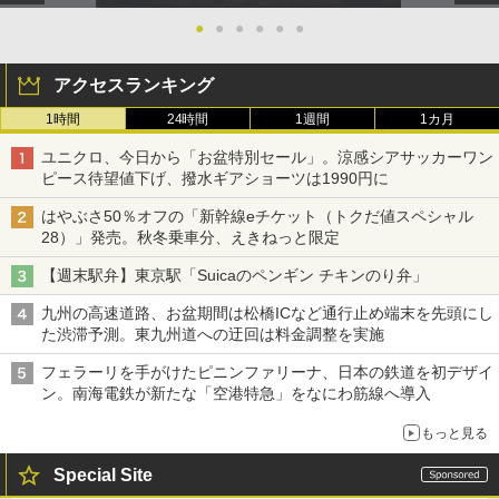
●
●
●
●
●
●
アクセスランキング
1時間
24時間
1週間
1カ月
ユニクロ、今日から「お盆特別セール」。涼感シアサッカーワン
ピース待望値下げ、撥水ギアショーツは1990円に
はやぶさ50％オフの「新幹線eチケット（トクだ値スペシャル
28）」発売。秋冬乗車分、えきねっと限定
【週末駅弁】東京駅「Suicaのペンギン チキンのり弁」
九州の高速道路、お盆期間は松橋ICなど通行止め端末を先頭にし
た渋滞予測。東九州道への迂回は料金調整を実施
フェラーリを手がけたピニンファリーナ、日本の鉄道を初デザイ
ン。南海電鉄が新たな「空港特急」をなにわ筋線へ導入
もっと見る
Special Site