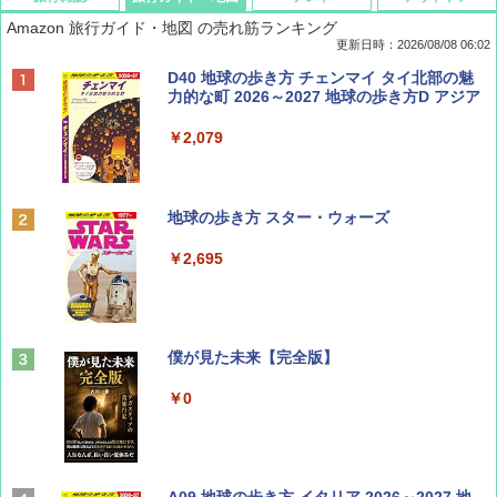
Amazon 旅行ガイド・地図 の売れ筋ランキング
更新日時：2026/08/08 06:02
BE-PAL(ビ-パル) 2026年 9 月号【特別付録:
D40 地球の歩き方 チェンマイ タイ北部の魅
SOTO ミニマル"旅"財布 ランダム2種】
力的な町 2026～2027 地球の歩き方D アジア
￥1,500
￥2,079
ディズニーファン ２０２６年 ９月号 [雑
地球の歩き方 スター・ウォーズ
誌] (ＤＩＳＮＥＹ ＦＡＮ)
￥2,695
￥713
山と溪谷 2026年8月号「南アルプス大全」
僕が見た未来【完全版】
￥1,540
￥0