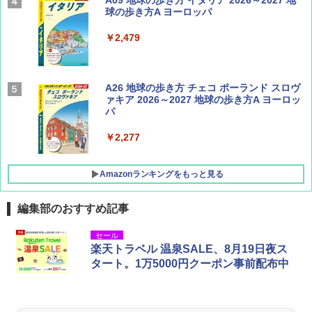
Coyote No.89 特集 星野道夫 夢見る旅
A09 地球の歩き方 イタリア 2026～2027 地
球の歩き方A ヨーロッパ
￥1,540
￥2,479
AIRLINE（エアライン）2026年9月号【特
A26 地球の歩き方 チェコ ポーランド スロヴ
集】ボーイング110周年を祝して！
ァキア 2026～2027 地球の歩き方A ヨーロッ
パ
￥1,760
￥2,277
Amazonランキングをもっと見る
編集部のおすすめ記事
[キャンパーズコレクション 山善] ポップアッ
GRANDOOR ステンレス保冷剤 2個セット 2
セール
プテント 傘みたいに広げて畳める パッとサ
026リニューアル 急速冷凍 空間倍増 衛生的
楽天トラベル 温泉SALE、8月19日夜ス
ッとサンシェード キューブ フルクローズ メ
コンパクト 保冷力長持ち
タート。1万5000円クーポン事前配布中
ッシュ 簡単設置 ワンタッチテント キャンプ
&ハイキング カーキ PATC-150(KH)
￥2,980
￥6,830