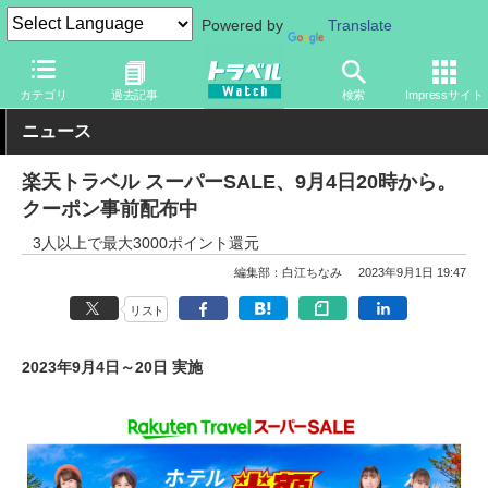
Powered by
Translate
トラベル Watch
企業・政府・官庁
政府・官庁
旅行会社・旅行
カテゴリ
過去記事
検索
Impressサイト
ニュース
楽天トラベル スーパーSALE、9月4日20時から。
クーポン事前配布中
3人以上で最大3000ポイント還元
編集部：白江ちなみ
2023年9月1日 19:47
リスト
2023年9月4日～20日 実施