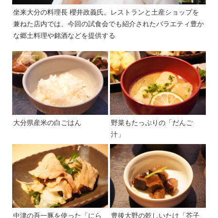
坐来大分の料理長 櫻井政義氏。レストランと土産ショップを
兼ねた店内では、今回の試食会でも紹介されたバラエティ豊か
な郷土料理や銘酒などを提供する
大分県産米の白ごはん
野菜もたっぷりの「だんご
汁」
中津の吾一豚を使った「にら
豊後大野の乾しいたけ「芥子