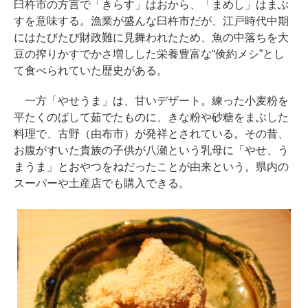
臼杵市の方言で「きらす」はおから、「まめし」はまぶ
すを意味する。漁業が盛んな臼杵市だが、江戸時代中期
にはたびたび財政難に見舞われたため、魚の中落ちを大
豆の搾りかすでかさ増しした栄養豊富な“倹約メシ”とし
て食べられていた歴史がある。
一方「やせうま」は、甘いデザート。練った小麦粉を
平たくのばして茹でたものに、きな粉や砂糖をまぶした
料理で、古野（由布市）が発祥とされている。その昔、
お腹がすいた貴族の子供が八瀬という乳母に「やせ、う
まうま」とおやつをねだったことが由来という。県内の
スーパーや土産店でも購入できる。