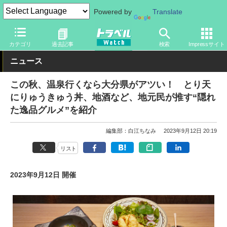
Powered by
Translate
トラベル Watch
地域
国内旅行
九州
カテゴリ
過去記事
検索
Impressサイト
ニュース
この秋、温泉行くなら大分県がアツい！ とり天
にりゅうきゅう丼、地酒など、地元民が推す“隠れ
た逸品グルメ”を紹介
編集部：白江ちなみ
2023年9月12日 20:19
リスト
2023年9月12日 開催