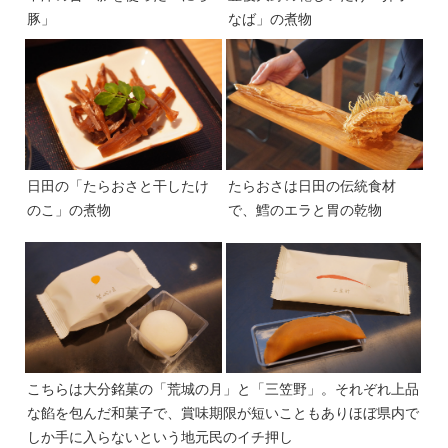
豚」
なば」の煮物
日田の「たらおさと干したけ
たらおさは日田の伝統食材
のこ」の煮物
で、鱈のエラと胃の乾物
こちらは大分銘菓の「荒城の月」と「三笠野」。それぞれ上品
な餡を包んだ和菓子で、賞味期限が短いこともありほぼ県内で
しか手に入らないという地元民のイチ押し