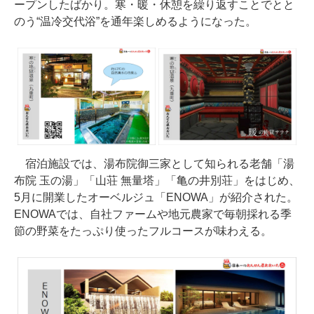
ープンしたばかり。寒・暖・休憩を繰り返すことでとと
のう“温冷交代浴”を通年楽しめるようになった。
宿泊施設では、湯布院御三家として知られる老舗「湯
布院 玉の湯」「山荘 無量塔」「亀の井別荘」をはじめ、
5月に開業したオーベルジュ「ENOWA」が紹介された。
ENOWAでは、自社ファームや地元農家で毎朝採れる季
節の野菜をたっぷり使ったフルコースが味わえる。