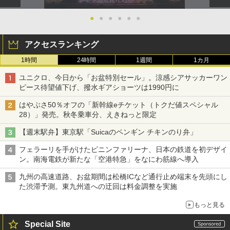
●
●
●
●
●
●
アクセスランキング
1時間
24時間
1週間
1カ月
ユニクロ、今日から「お盆特別セール」。涼感シアサッカーワン
ピース待望値下げ、撥水ギアショーツは1990円に
はやぶさ50％オフの「新幹線eチケット（トクだ値スペシャル
28）」発売。秋冬乗車分、えきねっと限定
【週末駅弁】東京駅「Suicaのペンギン チキンのり弁」
フェラーリを手がけたピニンファリーナ、日本の鉄道を初デザイ
ン。南海電鉄が新たな「空港特急」をなにわ筋線へ導入
九州の高速道路、お盆期間は松橋ICなど通行止め端末を先頭にし
た渋滞予測。東九州道への迂回は料金調整を実施
もっと見る
Special Site