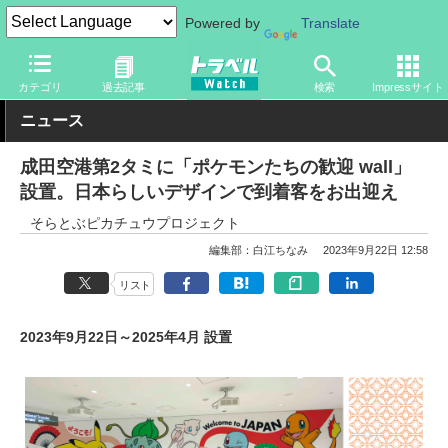
Powered by
Translate
トラベル Watch
旅の方法
空旅
空港
カテゴリ
過去記事
検索
Impressサイト
ニュース
成田空港第2タミに「ポケモンたちの歓迎 wall」
設置。日本らしいデザインで到着客をお出迎え
そらとぶピカチュウプロジェクト
編集部：白江ちなみ
2023年9月22日 12:58
リスト
2023年9月22日～2025年4月 設置