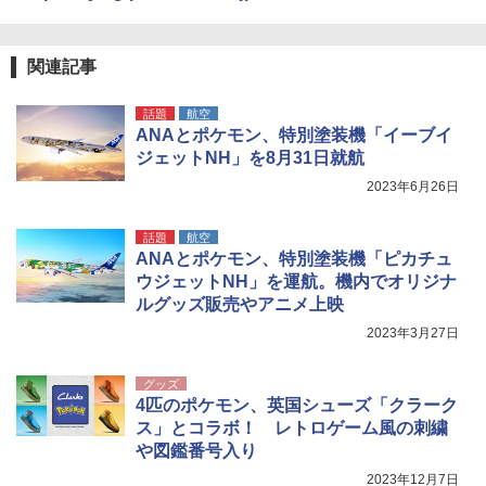
ポインターライト 強力 小型 緑色/赤色/青紫色
USB充電式 高精度 超長距離照射 長時間使用
可能 安全ロック付き 高安全性 金属製耐久 コ
ンパクト多機能設計 持ち運び便利 アウトド
関連記事
ア/オフィス/教育現場/展示会用 緑
話題
航空
￥1,180
ANAとポケモン、特別塗装機「イーブイ
ジェットNH」を8月31日就航
電動エアーポンプ SUP用 20PSI 電動ポンプ
2023年6月26日
ゴムボート 空気入れ 空気抜き 自動停止 過熱
保護 日光可読lcd 7種類ノズル付き
話題
航空
￥7,884
ANAとポケモン、特別塗装機「ピカチュ
ウジェットNH」を運航。機内でオリジナ
ルグッズ販売やアニメ上映
2023年3月27日
グッズ
4匹のポケモン、英国シューズ「クラーク
ス」とコラボ！ レトロゲーム風の刺繍
や図鑑番号入り
2023年12月7日