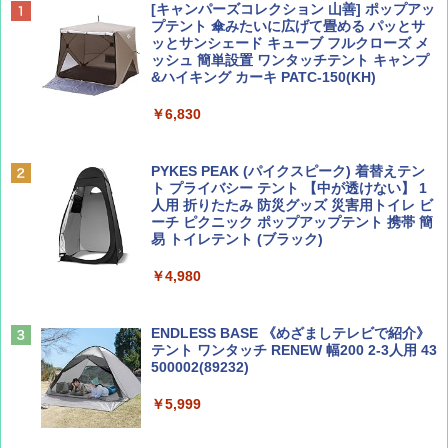
BE-PAL(ビ-パル) 2026年 9 月号【特別付録:
D40 地球の歩き方 チェンマイ タイ北部の魅
[キャンパーズコレクション 山善] ポップアッ
SOTO ミニマル"旅"財布 ランダム2種】
力的な町 2026～2027 地球の歩き方D アジア
プテント 傘みたいに広げて畳める パッとサ
ッとサンシェード キューブ フルクローズ メ
ッシュ 簡単設置 ワンタッチテント キャンプ
￥1,500
￥2,079
&ハイキング カーキ PATC-150(KH)
￥6,830
ディズニーファン ２０２６年 ９月号 [雑
地球の歩き方 スター・ウォーズ
誌] (ＤＩＳＮＥＹ ＦＡＮ)
PYKES PEAK (パイクスピーク) 着替えテン
￥2,695
ト プライバシー テント 【中が透けない】 1
￥713
人用 折りたたみ 防災グッズ 災害用トイレ ビ
ーチ ピクニック ポップアップテント 携帯 簡
易 トイレテント (ブラック)
山と溪谷 2026年8月号「南アルプス大全」
A09 地球の歩き方 イタリア 2026～2027 地
￥4,980
球の歩き方A ヨーロッパ
￥1,540
￥2,479
ENDLESS BASE 《めざましテレビで紹介》
テント ワンタッチ RENEW 幅200 2-3人用 43
500002(89232)
Coyote No.89 特集 星野道夫 夢見る旅
A26 地球の歩き方 チェコ ポーランド スロヴ
ァキア 2026～2027 地球の歩き方A ヨーロッ
￥5,999
パ
￥1,540