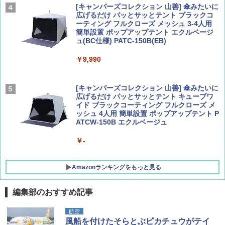
￥2,277
[キャンパーズコレクション 山善] 傘みたいに
広げるだけ パッとサッとテント ブラックコ
ーティング フルクローズ メッシュ 3-4人用
簡単設置 ポップアップテント エクルベージ
AIRLINE（エアライン）2026年9月号【特
新しい日本地理 地図・統計・移動から読み
ュ(BC仕様) PATC-150B(EB)
集】ボーイング110周年を祝して！
解く (講談社現代新書)
￥9,990
￥1,760
￥1,540
[キャンパーズコレクション 山善] 傘みたいに
広げるだけ パッとサッとテント キューブワ
イド ブラックコーティング フルクローズ メ
ッシュ 4人用 簡単設置 ポップアップテント P
ATCW-150B エクルベージュ
￥-
Amazonランキングをもっと見る
編集部のおすすめ記事
DEWEL パラソル 大型 ビーチ アウトドアパ
航空
ラソル ガーデン サイトシート付 折りたたみ
風船を付けたそらとぶピカチュウがテイ