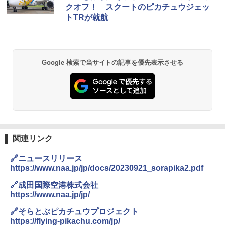
防水 UVカット 4段階高さ調整 軽量 収納袋付
クオフ！ スクートのピカチュウジェッ
き
トTRが就航
￥6,459
熊撃退スプレー 熊よけスプレー 熊スプレー
Google 検索で当サイトの記事を優先表示させる
【日本企業販売】超強力クマ対策スプレー 30
0ml（連続噴射30秒）110ml（連続噴射15
秒）射程5～10m 安全ロック搭載 携帯収納袋
付き ヒグマ・イノシシ対策 自治体・教育機
関の購入実績 登山・キャンプ・アウトドア・
防災用品 長期保存可能 緊急時用 日本国内発
送
￥3,680
関連リンク
🔗ニュースリリース
GRANDOOR ステンレス保冷剤 2個セット 2
https://www.naa.jp/jp/docs/20230921_sorapika2.pdf
026リニューアル 急速冷凍 空間倍増 衛生的
コンパクト 保冷力長持ち
🔗成田国際空港株式会社
https://www.naa.jp/jp/
￥2,980
🔗そらとぶピカチュウプロジェクト
https://flying-pikachu.com/jp/