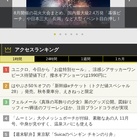
8月開催の花火大会まとめ。国内最大級2.4万発「幕張ビ
ーチ」や日本三大「長岡」など大型イベント目白押し！
●
●
●
●
●
●
アクセスランキング
1時間
24時間
1週間
1カ月
ユニクロ、今日から「お盆特別セール」。涼感シアサッカーワン
ピース待望値下げ、撥水ギアショーツは1990円に
はやぶさ50％オフの「新幹線eチケット（トクだ値スペシャル
28）」発売。秋冬乗車分、えきねっと限定
フェルメール《真珠の耳飾りの少女》展のグッズ公開。図録/ミ
ッフィー/葬送のフリーレンほか、注目ブランドコラボが実現
「ムーミン」大小メッシュポーチが付録、素敵なあの人 11月
号。中身が見やすく、温泉スパにも使える
【週末駅弁】東京駅「Suicaのペンギン チキンのり弁」