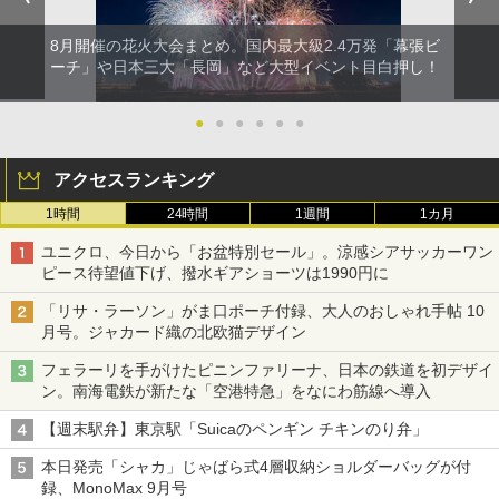
8月開催の花火大会まとめ。国内最大級2.4万発「幕張ビ
ーチ」や日本三大「長岡」など大型イベント目白押し！
●
●
●
●
●
●
アクセスランキング
1時間
24時間
1週間
1カ月
ユニクロ、今日から「お盆特別セール」。涼感シアサッカーワン
ピース待望値下げ、撥水ギアショーツは1990円に
「リサ・ラーソン」がま口ポーチ付録、大人のおしゃれ手帖 10
月号。ジャカード織の北欧猫デザイン
フェラーリを手がけたピニンファリーナ、日本の鉄道を初デザイ
ン。南海電鉄が新たな「空港特急」をなにわ筋線へ導入
【週末駅弁】東京駅「Suicaのペンギン チキンのり弁」
本日発売「シャカ」じゃばら式4層収納ショルダーバッグが付
録、MonoMax 9月号