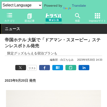
Powered by
Translate
トラベル Watch
旅の情報
ホテル・旅館
宿泊
カテゴリ
過去記事
検索
Impressサイト
ニュース
帝国ホテル 大阪で「ドアマン・スヌーピー」ステ
ンレスボトル発売
限定グッズもらえる宿泊プランも
編集部：白江ちなみ
2023年9月20日 14:33
リスト
2023年9月20日 発売