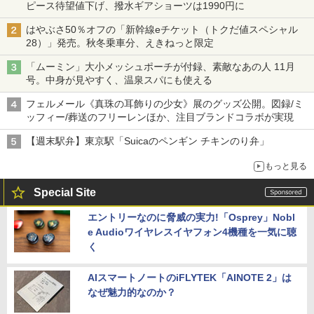
ピース待望値下げ、撥水ギアショーツは1990円に
はやぶさ50％オフの「新幹線eチケット（トクだ値スペシャル
28）」発売。秋冬乗車分、えきねっと限定
「ムーミン」大小メッシュポーチが付録、素敵なあの人 11月
号。中身が見やすく、温泉スパにも使える
フェルメール《真珠の耳飾りの少女》展のグッズ公開。図録/ミ
ッフィー/葬送のフリーレンほか、注目ブランドコラボが実現
【週末駅弁】東京駅「Suicaのペンギン チキンのり弁」
もっと見る
Special Site
エントリーなのに脅威の実力!「Osprey」Nobl
e Audioワイヤレスイヤフォン4機種を一気に聴
く
AIスマートノートのiFLYTEK「AINOTE 2」は
なぜ魅力的なのか？