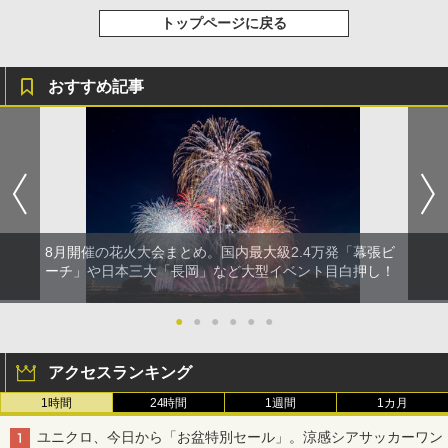
トップページに戻る
おすすめ記事
8月開催の花火大会まとめ。国内最大級2.4万発「幕張ビ
ーチ」や日本三大「長岡」など大型イベント目白押し！
●
●
●
●
●
●
アクセスランキング
1時間
24時間
1週間
1カ月
ユニクロ、今日から「お盆特別セール」。涼感シアサッカーワン