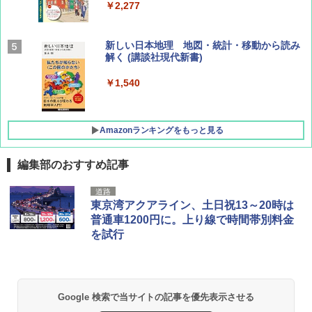
￥2,277
AIRLINE（エアライン）2026年9月号【特
新しい日本地理 地図・統計・移動から読み
集】ボーイング110周年を祝して！
解く (講談社現代新書)
￥1,760
￥1,540
Amazonランキングをもっと見る
編集部のおすすめ記事
[キャンパーズコレクション 山善] ポップアッ
熊撃退スプレー 熊よけスプレー 熊スプレー
道路
プテント 傘みたいに広げて畳める パッとサ
【日本企業販売】超強力クマ対策スプレー 30
東京湾アクアライン、土日祝13～20時は
ッとサンシェード キューブ フルクローズ メ
0ml（連続噴射30秒）110ml（連続噴射15
普通車1200円に。上り線で時間帯別料金
ッシュ 簡単設置 ワンタッチテント キャンプ
秒）射程5～10m 安全ロック搭載 携帯収納袋
を試行
&ハイキング カーキ PATC-150(KH)
付き ヒグマ・イノシシ対策 自治体・教育機
関の購入実績 登山・キャンプ・アウトドア・
防災用品 長期保存可能 緊急時用 日本国内発
￥6,830
送
￥3,680
Google 検索で当サイトの記事を優先表示させる
PYKES PEAK (パイクスピーク) 着替えテン