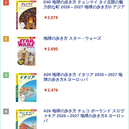
BE-PAL(ビ-パル) 2026年 9 月号【特別付録:
D40 地球の歩き方 チェンマイ タイ北部の魅
SOTO ミニマル"旅"財布 ランダム2種】
力的な町 2026～2027 地球の歩き方D アジア
￥1,500
￥2,079
ディズニーファン ２０２６年 ９月号 [雑
地球の歩き方 スター・ウォーズ
誌] (ＤＩＳＮＥＹ ＦＡＮ)
￥2,695
￥713
山と溪谷 2026年8月号「南アルプス大全」
A09 地球の歩き方 イタリア 2026～2027 地
球の歩き方A ヨーロッパ
￥1,540
￥2,479
Coyote No.89 特集 星野道夫 夢見る旅
A26 地球の歩き方 チェコ ポーランド スロヴ
ァキア 2026～2027 地球の歩き方A ヨーロッ
パ
￥1,540