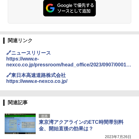
ト プライバシー テント 【中が透けない】 1
人用 折りたたみ 防災グッズ 災害用トイレ ビ
ーチ ピクニック ポップアップテント 携帯 簡
GRANDOOR ステンレス保冷剤 2個セット 2
易 トイレテント (グレー)
026リニューアル 急速冷凍 空間倍増 衛生的
コンパクト 保冷力長持ち
￥4,980
￥2,980
関連リンク
ENDLESS BASE 《めざましテレビで紹介》
テント ワンタッチ RENEW 幅200 2-3人用 43
BUNDOK(バンドック)ソロ ドーム 1 EX BDK
🔗ニュースリリース
500002(88859)
-08EX カーキ ソロキャンプ ポリエステル フ
https://www.e-
レーム ドーム型 テント
nexco.co.jp/pressroom/head_office/2023/0907/000129
￥5,999
04.html
￥-
🔗東日本高速道路株式会社
https://www.e-nexco.co.jp/
[キャンパーズコレクション 山善] 傘みたいに
広げるだけ パッとサッとテント ブラックコ
DEWEL パラソル 大型 ビーチ アウトドアパ
ーティング フルクローズ メッシュ 3-4人用
ラソル ガーデン サイトシート付 折りたたみ
簡単設置 ポップアップテント エクルベージ
防水 UVカット 4段階高さ調整 軽量 収納袋付
関連記事
ュ(BC仕様) PATC-150B(EB)
き
道路
￥9,990
￥6,459
東京湾アクアラインのETC時間帯別料
金、開始直後の効果は？
[キャンパーズコレクション 山善] 傘みたいに
ポインターライト 強力 小型 緑色/赤色/青紫色
2023年7月26日