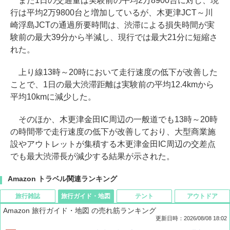
また1日の交通量は実験前の平均2万8900台に対し、現
行は平均2万9800台と増加しているが、木更津JCT～川
崎浮島JCTの通過所要時間は、渋滞による損失時間が実
験前の最大39分から半減し、現行では最大21分に短縮さ
れた。
上り線13時～20時において走行速度の低下が改善した
ことで、1日の最大渋滞距離は実験前の平均12.4kmから
平均10kmに減少した。
そのほか、木更津金田IC周辺の一般道でも13時～20時
の時間帯で走行速度の低下が改善しており、大型商業施
設やアウトレットが集積する木更津金田IC周辺の交差点
でも最大渋滞長が減少する結果が示された。
Amazon トラベル関連ランキング
旅行雑誌
旅行ガイド・地図
テント
アウトドア
Amazon 旅行ガイド・地図 の売れ筋ランキング
更新日時：2026/08/08 18:02