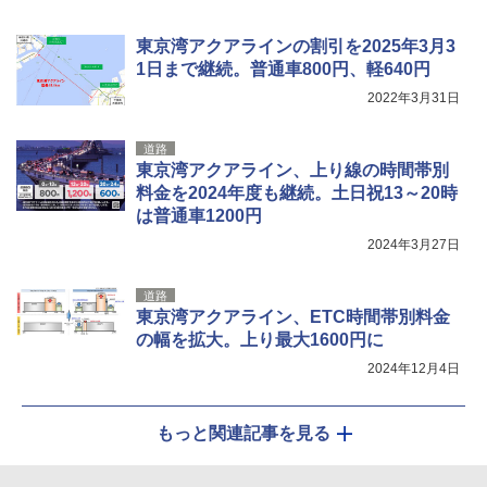
広げるだけ パッとサッとテント キューブワ
USB充電式 高精度 超長距離照射 長時間使用
イド ブラックコーティング フルクローズ メ
可能 安全ロック付き 高安全性 金属製耐久 コ
ッシュ 4人用 簡単設置 ポップアップテント P
ンパクト多機能設計 持ち運び便利 アウトド
東京湾アクアラインの割引を2025年3月3
ATCW-150B エクルベージュ
ア/オフィス/教育現場/展示会用 緑
1日まで継続。普通車800円、軽640円
2022年3月31日
￥-
￥1,180
道路
東京湾アクアライン、上り線の時間帯別
料金を2024年度も継続。土日祝13～20時
は普通車1200円
2024年3月27日
道路
東京湾アクアライン、ETC時間帯別料金
の幅を拡大。上り最大1600円に
2024年12月4日
もっと関連記事を見る