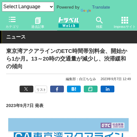
Powered by
Translate
トラベル Watch
企業・政府・官庁
道路
NEXCO
カテゴリ
過去記事
検索
Impressサイト
ニュース
東京湾アクアラインのETC時間帯別料金、開始か
ら1か月。13～20時の交通量が減少し、渋滞緩和
の傾向
編集部：白江ちなみ
2023年9月7日 12:49
リスト
2023年9月7日 発表