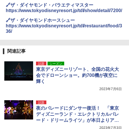
🔗ザ・ダイヤモンド・バラエティマスター
https://www.tokyodisneyresort.jp/tdl/show/detail/7200/
🔗ザ・ダイヤモンドホースシュー
https://www.tokyodisneyresort.jp/tdl/restaurant/food/3
36/
関連記事
話題
シーズン
東京ディズニーリゾート、全国の花火大
会でドローンショー。約700機が夜空に
輝く
2023年7月6日
話題
夜のパレードにダンサー復活！ 「東京
ディズニーランド・エレクトリカルパレ
ード・ドリームライツ」が本日よりアッ
プデート！
2023年7月3日