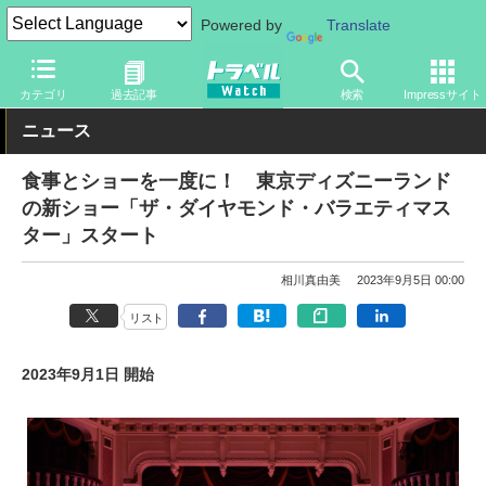
Powered by
Translate
トラベル Watch
旅の情報
観光地
ディズニーリゾート
カテゴリ
過去記事
検索
Impressサイト
ニュース
食事とショーを一度に！ 東京ディズニーランド
の新ショー「ザ・ダイヤモンド・バラエティマス
ター」スタート
相川真由美
2023年9月5日 00:00
リスト
2023年9月1日 開始