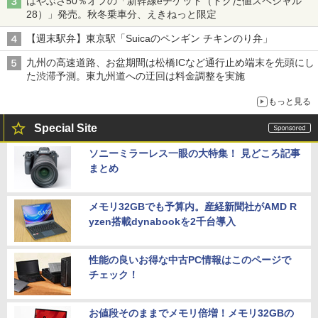
はやぶさ50％オフの「新幹線eチケット（トクだ値スペシャル
28）」発売。秋冬乗車分、えきねっと限定
【週末駅弁】東京駅「Suicaのペンギン チキンのり弁」
九州の高速道路、お盆期間は松橋ICなど通行止め端末を先頭にし
た渋滞予測。東九州道への迂回は料金調整を実施
もっと見る
Special Site
ソニーミラーレス一眼の大特集！ 見どころ記事
まとめ
メモリ32GBでも予算内。産経新聞社がAMD R
yzen搭載dynabookを2千台導入
性能の良いお得な中古PC情報はこのページで
チェック！
お値段そのままでメモリ倍増！メモリ32GBの