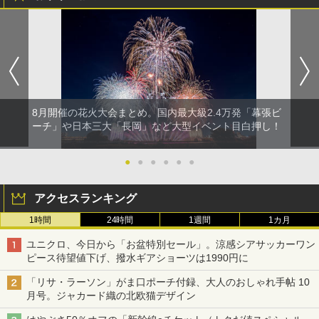
8月開催の花火大会まとめ。国内最大級2.4万発「幕張ビ
ーチ」や日本三大「長岡」など大型イベント目白押し！
●
●
●
●
●
●
アクセスランキング
1時間
24時間
1週間
1カ月
ユニクロ、今日から「お盆特別セール」。涼感シアサッカーワン
ピース待望値下げ、撥水ギアショーツは1990円に
「リサ・ラーソン」がま口ポーチ付録、大人のおしゃれ手帖 10
月号。ジャカード織の北欧猫デザイン