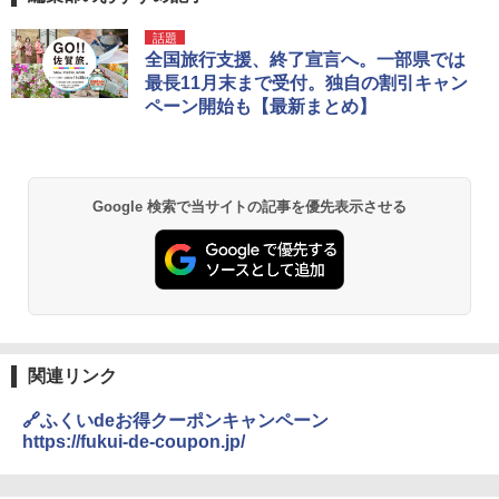
DEWEL パラソル 大型 ビーチ アウトドアパ
話題
ラソル ガーデン サイトシート付 折りたたみ
全国旅行支援、終了宣言へ。一部県では
防水 UVカット 4段階高さ調整 軽量 収納袋付
最長11月末まで受付。独自の割引キャン
き
ペーン開始も【最新まとめ】
￥6,459
BUNDOK(バンドック)ソロ ドーム 1 EX BDK
Google 検索で当サイトの記事を優先表示させる
-08EX カーキ ソロキャンプ ポリエステル フ
レーム テント
￥14,800
GRANDOOR ステンレス保冷剤 2個セット 2
026リニューアル 急速冷凍 空間倍増 衛生的
コンパクト 保冷力長持ち
関連リンク
￥2,980
🔗ふくいdeお得クーポンキャンペーン
https://fukui-de-coupon.jp/
ニューエラ New Era キャップ メッシュキャ
ップ 9FORTY AFrame 15226380 NER37C00