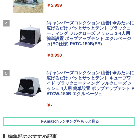
Coyote No.89 特集 星野道夫 夢見る旅
A26 地球の歩き方 チェコ ポーランド スロヴ
ァキア 2026～2027 地球の歩き方A ヨーロッ
￥5,999
パ
￥1,540
￥2,277
[キャンパーズコレクション 山善] 傘みたいに
広げるだけ パッとサッとテント ブラックコ
ーティング フルクローズ メッシュ 3-4人用
簡単設置 ポップアップテント エクルベージ
AIRLINE（エアライン）2026年9月号【特
新しい日本地理 地図・統計・移動から読み
ュ(BC仕様) PATC-150B(EB)
集】ボーイング110周年を祝して！
解く (講談社現代新書)
￥9,990
￥1,760
￥1,540
[キャンパーズコレクション 山善] 傘みたいに
広げるだけ パッとサッとテント キューブワ
イド ブラックコーティング フルクローズ メ
ッシュ 4人用 簡単設置 ポップアップテント P
ATCW-150B エクルベージュ
￥-
Amazonランキングをもっと見る
編集部のおすすめ記事