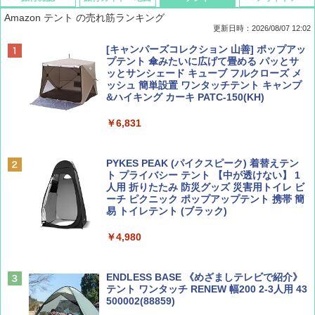
Amazon テント の売れ筋ランキング
更新日時：2026/08/07 12:02
ディズニーファン ２０２６年 ９月号 [雑
D40 地球の歩き方 チェンマイ タイ北部の魅
[キャンパーズコレクション 山善] ポップアッ
誌] (ＤＩＳＮＥＹ ＦＡＮ)
力的な町 2026～2027 地球の歩き方D アジア
プテント 傘みたいに広げて畳める パッとサ
ッとサンシェード キューブ フルクローズ メ
ッシュ 簡単設置 ワンタッチテント キャンプ
￥713
￥2,079
&ハイキング カーキ PATC-150(KH)
￥6,831
BE-PAL(ビ-パル) 2026年 9 月号【特別付録:
A09 地球の歩き方 イタリア 2026～2027 地
SOTO ミニマル"旅"財布 ランダム2種】
球の歩き方A ヨーロッパ
PYKES PEAK (パイクスピーク) 着替えテン
ト プライバシー テント 【中が透けない】 1
￥1,500
￥2,479
人用 折りたたみ 防災グッズ 災害用トイレ ビ
ーチ ピクニック ポップアップテント 携帯 簡
易 トイレテント (ブラック)
山と溪谷 2026年8月号「南アルプス大全」
地球の歩き方 スター・ウォーズ
￥4,980
￥1,540
￥2,695
ENDLESS BASE 《めざましテレビで紹介》
テント ワンタッチ RENEW 幅200 2-3人用 43
500002(88859)