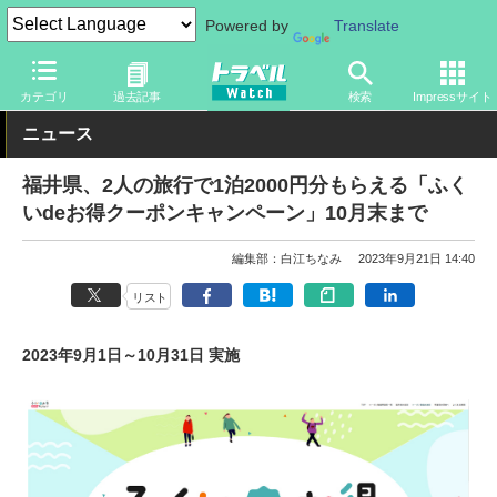
Powered by
Translate
トラベル Watch
旅の情報
ホテル・旅館
宿泊
カテゴリ
過去記事
検索
Impressサイト
ニュース
福井県、2人の旅行で1泊2000円分もらえる「ふく
いdeお得クーポンキャンペーン」10月末まで
編集部：白江ちなみ
2023年9月21日 14:40
リスト
2023年9月1日～10月31日 実施