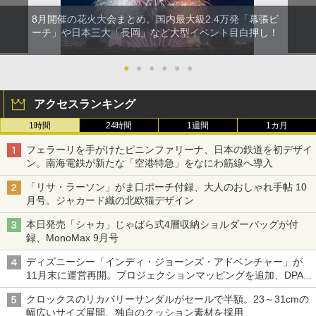
8月開催の花火大会まとめ。国内最大級2.4万発「幕張ビ
ーチ」や日本三大「長岡」など大型イベント目白押し！
●
●
●
●
●
●
アクセスランキング
1時間
24時間
1週間
1カ月
フェラーリを手がけたピニンファリーナ、日本の鉄道を初デザイ
ン。南海電鉄が新たな「空港特急」をなにわ筋線へ導入
「リサ・ラーソン」がま口ポーチ付録、大人のおしゃれ手帖 10
月号。ジャカード織の北欧猫デザイン
本日発売「シャカ」じゃばら式4層収納ショルダーバッグが付
録、MonoMax 9月号
ディズニーシー「インディ・ジョーンズ・アドベンチャー」が
11月末に運営再開。プロジェクションマッピングを追加、DPA
は1500円
クロックスのリカバリーサンダルがセールで半額。23～31cmの
幅広いサイズ展開、独自のクッション素材を採用