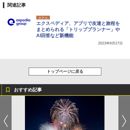
94 ストーン ニューエラキャップ 9FORTYA
関連記事
サーフライダーファウンデーション Surfride
r Foundation コラボ Aフレーム メンズ レデ
ホテル
ィース 帽子 スナップバック a-frame 9フォー
エクスペディア、アプリで友達と旅程を
ティー男女兼用ユニセックス 夏用 日除けUV
ケア FREE
まとめられる「トリッププランナー」や
AI回答など新機能
￥4,400
2023年9月27日
熊撃退スプレー 熊よけスプレー 熊スプレー
【日本企業販売】超強力クマ対策スプレー 30
0ml（連続噴射30秒）110ml（連続噴射15
秒）射程5～10m 安全ロック搭載 携帯収納袋
トップページに戻る
付き ヒグマ・イノシシ対策 自治体・教育機
関の購入実績 登山・キャンプ・アウトドア・
防災用品 長期保存可能 緊急時用 日本国内発
おすすめ記事
送
￥3,680