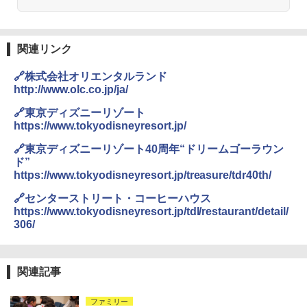
A26 地球の歩き方 チェコ ポーランド スロヴ
￥-
ァキア 2026～2027 地球の歩き方A ヨーロッ
パ
DEWEL パラソル 大型 ビーチ アウトドアパ
ラソル ガーデン サイトシート付 折りたたみ
関連リンク
￥2,277
ENDLESS BASE 《めざましテレビで紹介》
防水 UVカット 4段階高さ調整 軽量 収納袋付
テント ワンタッチ RENEW 幅200 2-3人用 43
き
🔗株式会社オリエンタルランド
500002(89232)
http://www.olc.co.jp/ja/
￥6,459
地球の歩き方 スター・ウォーズ
￥5,499
🔗東京ディズニーリゾート
￥2,695
https://www.tokyodisneyresort.jp/
熊撃退スプレー 熊よけスプレー 熊スプレー
[キャンパーズコレクション 山善] 傘みたいに
【日本企業販売】超強力クマ対策スプレー 30
🔗東京ディズニーリゾート40周年“ドリームゴーラウン
広げるだけ パッとサッとテント ブラックコ
0ml（連続噴射30秒）110ml（連続噴射15
ド”
ーティング フルクローズ メッシュ 3-4人用
秒）射程5～10m 安全ロック搭載 携帯収納袋
https://www.tokyodisneyresort.jp/treasure/tdr40th/
簡単設置 ポップアップテント エクルベージ
付き ヒグマ・イノシシ対策 自治体・教育機
新しい日本地理 地図・統計・移動から読み
ュ(BC仕様) PATC-150B(EB)
関の購入実績 登山・キャンプ・アウトドア・
解く (講談社現代新書)
🔗センターストリート・コーヒーハウス
防災用品 長期保存可能 緊急時用 日本国内発
https://www.tokyodisneyresort.jp/tdl/restaurant/detail/
送
￥8,991
￥1,540
306/
￥3,680
Coleman(コールマン) ツーリングドーム/LD
X 2人用 3人用 キャンプ アウトドア フェス
関連記事
収納 コンパクト 簡単設営 カンガルーテント
ソーラー LED ランタン Type-C 充電式 ソー
ソロキャンプ ソロテント
ラーランタン IP65防水 キャンプ用品 防災グ
ファミリー
ッズ 6種類のライトモード 防災 吊り下げ 折