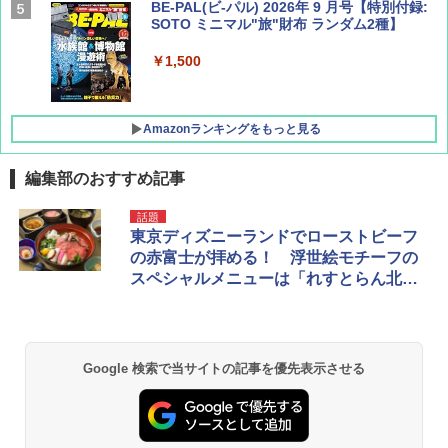
BE-PAL(ビ-パル) 2026年 9 月号【特別付録:
SOTO ミニマル"旅"財布 ランダム2種】
￥1,500
Amazonランキングをもっと見る
編集部のおすすめ記事
D40 地球の歩き方 チェンマイ タイ北部の魅
[キャンパーズコレクション 山善] ポップアッ
GRANDOOR ステンレス保冷剤 2個セット 2
話題
力的な町 2026～2027 地球の歩き方D アジア
プテント 傘みたいに広げて畳める パッとサ
026リニューアル 急速冷凍 空間倍増 衛生的
東京ディズニーランドでローストビーフ
ッとサンシェード キューブ フルクローズ メ
コンパクト 保冷力長持ち
の赤富士が拝める！ 浮世絵モチーフの
ッシュ 簡単設置 ワンタッチテント キャンプ
￥2,079
スペシャルメニューは「れすとらん北
&ハイキング カーキ PATC-150(KH)
￥2,980
斎」で
￥6,832
A09 地球の歩き方 イタリア 2026～2027 地
ポインターライト 強力 小型 緑色/赤色/青紫色
球の歩き方A ヨーロッパ
USB充電式 高精度 超長距離照射 長時間使用
Google 検索で当サイトの記事を優先表示させる
PYKES PEAK (パイクスピーク) 着替えテン
可能 安全ロック付き 高安全性 金属製耐久 コ
ト プライバシー テント 【中が透けない】 1
ンパクト多機能設計 持ち運び便利 アウトド
￥2,479
人用 折りたたみ 防災グッズ 災害用トイレ ビ
ア/オフィス/教育現場/展示会用 緑
ーチ ピクニック ポップアップテント 携帯 簡
易 トイレテント (オリーブ)
￥1,180