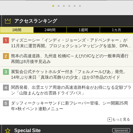
●
●
●
●
●
●
アクセスランキング
1時間
24時間
1週間
1カ月
ディズニーシー「インディ・ジョーンズ・アドベンチャー」が
11月末に運営再開。プロジェクションマッピングを追加、DPA
は1500円
熊本の高速道路、九州道 松橋IC～えびのICなどの一般車両通行
再開は8月後半見込み
展覧会公式チケットホルダー付き「フェルメールぴあ」発売。
14年ぶり来日「真珠の耳飾りの少女」ほか37作品のガイド
関西発着、出雲エリア周遊の高速道路料金がお得になる定額プラ
ン「山陰まんなか出雲路ドライブパス」
ダッフィークッキーサンドに新フレーバー登場。シー開園25周
年×秋イベント連動メニュー
もっと見る
Special Site