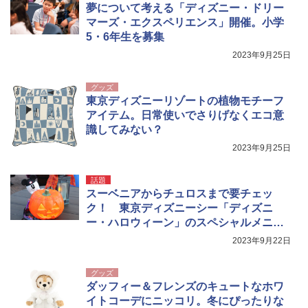
夢について考える「ディズニー・ドリー
り畳み式 キャンプソーラーライト防災 停電
￥20,718
節電対策 超高輝度 日本語取扱説明書付き
マーズ・エクスペリエンス」開催。小学
5・6年生を募集
￥2,849
2023年9月25日
グッズ
東京ディズニーリゾートの植物モチーフ
アイテム。日常使いでさりげなくエコ意
識してみない？
2023年9月25日
話題
スーベニアからチュロスまで要チェッ
ク！ 東京ディズニーシー「ディズニ
ー・ハロウィーン」のスペシャルメニュ
ー
2023年9月22日
グッズ
ダッフィー＆フレンズのキュートなホワ
イトコーデにニッコリ。冬にぴったりな