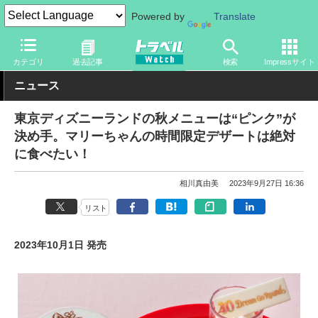
Powered by
Translate
トラベル Watch
旅の情報
観光地
ディズニーリゾート
カテゴリ
過去記事
検索
Impressサイト
ニュース
東京ディズニーランドの秋メニューは“ピンク”が
決め手。マリーちゃんの時間限定デザートは絶対
に食べたい！
相川真由美
2023年9月27日 16:36
リスト
2023年10月1日 発売