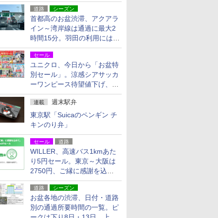
活動・復旧支援
道路
シーズン
首都高のお盆渋滞、アクアラ
イン～湾岸線は通過に最大2
時間15分。羽田の利用には
「空港西出口」の利用検討を
セール
ユニクロ、今日から「お盆特
別セール」。涼感シアサッカ
ーワンピース待望値下げ、撥
水ギアショーツは1990円に
週末駅弁
連載
東京駅「Suicaのペンギン チ
キンのり弁」
セール
道路
WILLER、高速バス1kmあた
り5円セール。東京～大阪は
2750円、ご縁に感謝を込め
た20周年記念キャンペーン
道路
シーズン
お盆各地の渋滞、日付・道路
別の通過所要時間の一覧。ピ
ークは下り8日・13日、上り