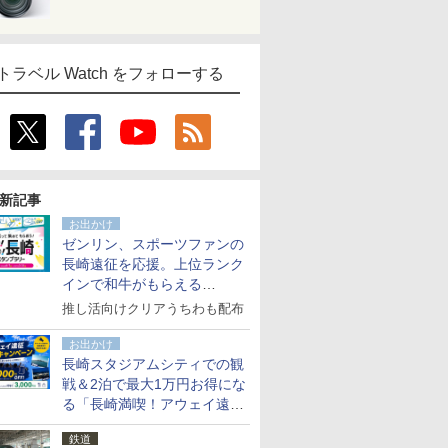
トラベル Watch をフォローする
新記事
お出かけ
ゼンリン、スポーツファンの
長崎遠征を応援。上位ランク
インで和牛がもらえる
「GO！GO！長崎スタンプラ
推し活向けクリアうちわも配布
リー」
お出かけ
長崎スタジアムシティでの観
戦＆2泊で最大1万円お得にな
る「長崎満喫！アウェイ遠征
応援キャンペーン」
鉄道