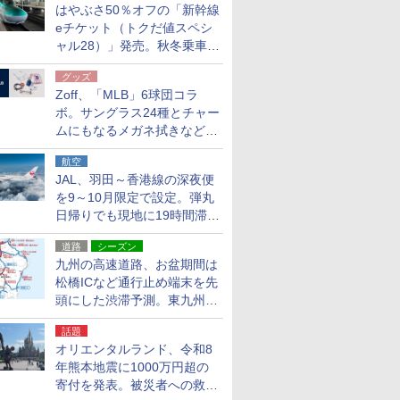
はやぶさ50％オフの「新幹線
eチケット（トクだ値スペシ
ャル28）」発売。秋冬乗車
分、えきねっと限定
グッズ
Zoff、「MLB」6球団コラ
ボ。サングラス24種とチャー
ムにもなるメガネ拭きなど雑
貨24種
航空
JAL、羽田～香港線の深夜便
を9～10月限定で設定。弾丸
日帰りでも現地に19時間滞在
できる
道路
シーズン
九州の高速道路、お盆期間は
松橋ICなど通行止め端末を先
頭にした渋滞予測。東九州道
への迂回は料金調整を実施
話題
オリエンタルランド、令和8
年熊本地震に1000万円超の
寄付を発表。被災者への救援