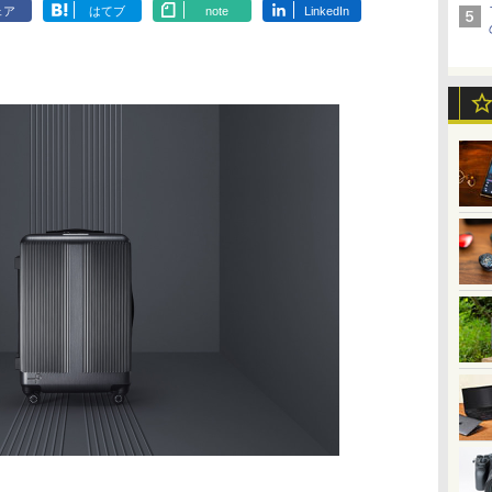
ェア
はてブ
note
LinkedIn