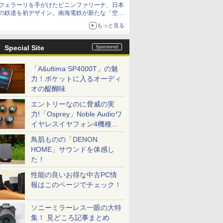
フェラーリを手がけたピニンファリーナ、日本
の鉄道を初デザイン。南海電鉄が新たな「空港
特急」をなにわ筋線へ導入
もっと見る
Special Site
「A&ultima SP4000T」の魅
力！ポケットに入るオーディ
オの醍醐味
エントリーなのに脅威の実
力!「Osprey」Noble Audioワ
イヤレスイヤフォン4機種を
一気に聴く
鳥肌ものの「DENON
HOME」サウンドを体感し
た！
性能の良いお得な中古PC情
報はこのページでチェック！
ソニーミラーレス一眼の大特
集！ 見どころ記事まとめ