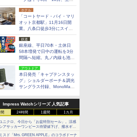
14日・15日
ホテル
「コートヤード・バイ・マリ
オット京都駅」11月16日開
業。八条口徒歩3分にスイー
ト含む全270室、ダイニング
鉄道
も併設
銀座線、平日70本・土休日
58本増発で日中の運転を3分
間隔へ短縮。丸ノ内線も池袋
～中野坂上を4分間隔に
アウトドア
本日発売「キャプテンスタッ
グ」ショルダーポーチ＆調光
サングラス付録、MonoMax
9月号増刊
Impress Watchシリーズ 人気記事
時間
24時間
1週間
1カ月
ユニクロ、今日から「お盆特別セール」。涼感
シアサッカーワンピース待望値下げ、撥水ギア
ショーツは1990円に
ミスド「Mrs. GREEN APPLE」のコラボドーナ