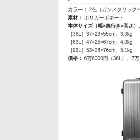
カラー：
2色（ガンメタリック
素材：
ポリカーボネート
本体サイズ（幅×奥行き×高さ）
［36L］37×23×55cm、3.0kg
［63L］47×25×67cm、4.0kg
［96L］53×28×76cm、5.1kg
価格：
6万6000円（36L）、7万