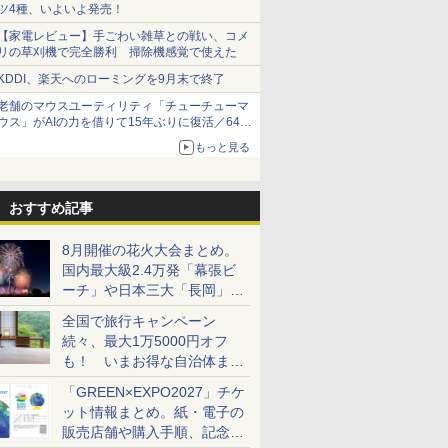
ツ4種、いよいよ発売！
【家電レビュー】手ごわい雑草との戦い、コメ
リの草刈機で完全勝利 掃除機感覚で使えた
KDDI、楽天へのローミングを9月末で終了
老舗のマウスユーティリティ「チューチューマ
ウス」がAIの力を借りて15年ぶりに復活／64bit
化、Windows 10/11、「Chrome」も走り回
もっと見る
る。復活記念で2026年末まで500円
おすすめ記事
8月開催の花火大会まとめ。
国内最大級2.4万発「幕張ビ
ーチ」や日本三大「長岡」な
ど大型イベント目白押し！
全国で旅行キャンペーン
続々、最大1万5000円オフ
も！ いまお得な自治体まと
め
「GREEN×EXPO2027」チケ
ット情報まとめ。紙・電子の
販売店舗や購入手順、記念チ