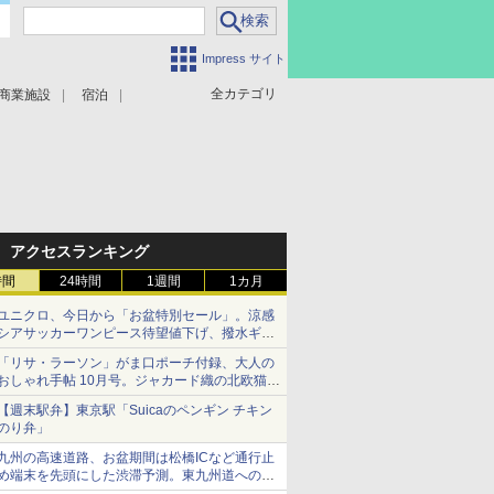
Impress サイト
全カテゴリ
商業施設
宿泊
アクセスランキング
時間
24時間
1週間
1カ月
ユニクロ、今日から「お盆特別セール」。涼感
シアサッカーワンピース待望値下げ、撥水ギア
ショーツは1990円に
「リサ・ラーソン」がま口ポーチ付録、大人の
おしゃれ手帖 10月号。ジャカード織の北欧猫デ
ザイン
【週末駅弁】東京駅「Suicaのペンギン チキン
のり弁」
九州の高速道路、お盆期間は松橋ICなど通行止
め端末を先頭にした渋滞予測。東九州道への迂
回は料金調整を実施