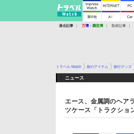
過去記事
万
博
・
園芸博
取材記事
トラベル Watch
旅のアイテム
旅行グッズ
ニュース
エース、金属調のヘア
ツケース「トラクショ