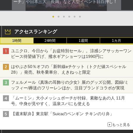
ーチ」や日本三大「長岡」など大型イベント目白押し！
●
●
●
●
●
●
アクセスランキング
1時間
24時間
1週間
1カ月
ユニクロ、今日から「お盆特別セール」。涼感シアサッカーワン
ピース待望値下げ、撥水ギアショーツは1990円に
はやぶさ50％オフの「新幹線eチケット（トクだ値スペシャル
28）」発売。秋冬乗車分、えきねっと限定
フェルメール《真珠の耳飾りの少女》展のグッズ公開。図録/ミ
ッフィー/葬送のフリーレンほか、注目ブランドコラボが実現
「ムーミン」大小メッシュポーチが付録、素敵なあの人 11月
号。中身が見やすく、温泉スパにも使える
【週末駅弁】東京駅「Suicaのペンギン チキンのり弁」
もっと見る