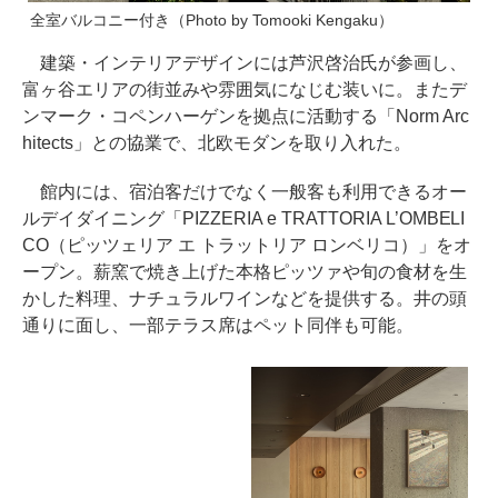
全室バルコニー付き（Photo by Tomooki Kengaku）
建築・インテリアデザインには芦沢啓治氏が参画し、
富ヶ谷エリアの街並みや雰囲気になじむ装いに。またデ
ンマーク・コペンハーゲンを拠点に活動する「Norm Arc
hitects」との協業で、北欧モダンを取り入れた。
館内には、宿泊客だけでなく一般客も利用できるオー
ルデイダイニング「PIZZERIA e TRATTORIA L’OMBELI
CO（ピッツェリア エ トラットリア ロンベリコ）」をオ
ープン。薪窯で焼き上げた本格ピッツァや旬の食材を生
かした料理、ナチュラルワインなどを提供する。井の頭
通りに面し、一部テラス席はペット同伴も可能。