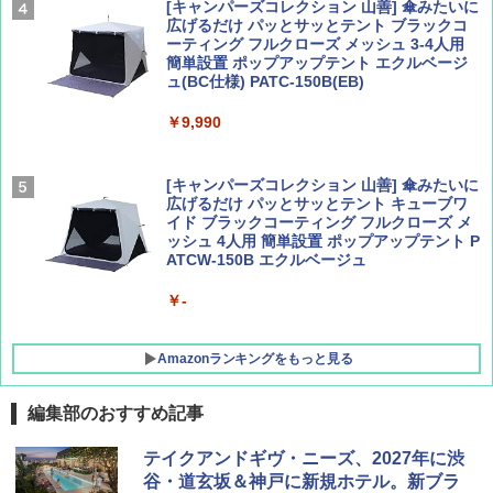
￥2,277
[キャンパーズコレクション 山善] 傘みたいに
広げるだけ パッとサッとテント ブラックコ
ーティング フルクローズ メッシュ 3-4人用
簡単設置 ポップアップテント エクルベージ
AIRLINE（エアライン）2026年9月号【特
新しい日本地理 地図・統計・移動から読み
ュ(BC仕様) PATC-150B(EB)
集】ボーイング110周年を祝して！
解く (講談社現代新書)
￥9,990
￥1,760
￥1,540
[キャンパーズコレクション 山善] 傘みたいに
広げるだけ パッとサッとテント キューブワ
イド ブラックコーティング フルクローズ メ
ッシュ 4人用 簡単設置 ポップアップテント P
ATCW-150B エクルベージュ
￥-
Amazonランキングをもっと見る
編集部のおすすめ記事
DEWEL パラソル 大型 ビーチ アウトドアパ
テイクアンドギヴ・ニーズ、2027年に渋
ラソル ガーデン サイトシート付 折りたたみ
谷・道玄坂＆神戸に新規ホテル。新ブラ
防水 UVカット 4段階高さ調整 軽量 収納袋付