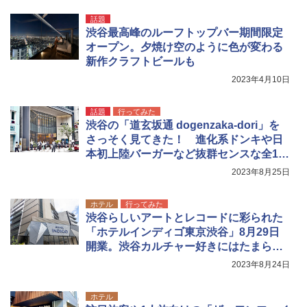
USB充電式 高精度 超長距離照射 長時間使用
話題
可能 安全ロック付き 高安全性 金属製耐久 コ
渋谷最高峰のルーフトップバー期間限定
ンパクト多機能設計 持ち運び便利 アウトド
ア/オフィス/教育現場/展示会用 緑
オープン。夕焼け空のように色が変わる
新作クラフトビールも
￥1,180
2023年4月10日
電動エアーポンプ SUP用 20PSI 電動ポンプ
話題
行ってみた
ゴムボート 空気入れ 空気抜き 自動停止 過熱
渋谷の「道玄坂通 dogenzaka-dori」を
保護 日光可読lcd 7種類ノズル付き
さっそく見てきた！ 進化系ドンキや日
本初上陸バーガーなど抜群センスな全12
￥7,884
店舗を紹介
2023年8月25日
ホテル
行ってみた
渋谷らしいアートとレコードに彩られた
「ホテルインディゴ東京渋谷」8月29日
開業。渋谷カルチャー好きにはたまらな
い施設内を見てきた
2023年8月24日
ホテル