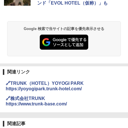
ンド「EVOL HOTEL（仮称）」も
き
￥6,459
Google 検索で当サイトの記事を優先表示させる
熊撃退スプレー 熊よけスプレー 熊スプレー
【日本企業販売】超強力クマ対策スプレー 30
0ml（連続噴射30秒）110ml（連続噴射15
秒）射程5～10m 安全ロック搭載 携帯収納袋
付き ヒグマ・イノシシ対策 自治体・教育機
関の購入実績 登山・キャンプ・アウトドア・
防災用品 長期保存可能 緊急時用 日本国内発
送
関連リンク
￥3,680
🔗TRUNK（HOTEL）YOYOGI PARK
https://yoyogipark.trunk-hotel.com/
GRANDOOR ステンレス保冷剤 2個セット 2
026リニューアル 急速冷凍 空間倍増 衛生的
🔗株式会社TRUNK
コンパクト 保冷力長持ち
https://www.trunk-base.com/
￥2,980
関連記事
ポインターライト 強力 小型 緑色/赤色/青紫色