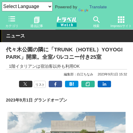
Powered by
Translate
トラベル Watch
旅の情報
ホテル・旅館
宿泊
カテゴリ
過去記事
検索
Impressサイト
ニュース
代々木公園の隣に「TRUNK（HOTEL）YOYOGI
PARK」開業。全室バルコニー付き25室
1階イタリアンは宿泊客以外も利用OK
編集部：白江ちなみ
2023年9月1日 15:32
リスト
2023年9月1日 グランドオープン