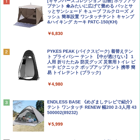
BE-PAL(ビ-パル) 2026年 9 月号【特別付録:
D40 地球の歩き方 チェンマイ タイ北部の魅
[キャンパーズコレクション 山善] ポップアッ
SOTO ミニマル"旅"財布 ランダム2種】
力的な町 2026～2027 地球の歩き方D アジア
プテント 傘みたいに広げて畳める パッとサ
ッとサンシェード キューブ フルクローズ メ
ッシュ 簡単設置 ワンタッチテント キャンプ
￥1,500
￥2,079
&ハイキング カーキ PATC-150(KH)
￥6,830
ディズニーファン ２０２６年 ９月号 [雑
地球の歩き方 スター・ウォーズ
誌] (ＤＩＳＮＥＹ ＦＡＮ)
PYKES PEAK (パイクスピーク) 着替えテン
￥2,695
ト プライバシー テント 【中が透けない】 1
￥713
人用 折りたたみ 防災グッズ 災害用トイレ ビ
ーチ ピクニック ポップアップテント 携帯 簡
易 トイレテント (ブラック)
山と溪谷 2026年8月号「南アルプス大全」
A09 地球の歩き方 イタリア 2026～2027 地
￥4,980
球の歩き方A ヨーロッパ
￥1,540
￥2,479
ENDLESS BASE 《めざましテレビで紹介》
テント ワンタッチ RENEW 幅200 2-3人用 43
500002(89232)
Coyote No.89 特集 星野道夫 夢見る旅
A26 地球の歩き方 チェコ ポーランド スロヴ
ァキア 2026～2027 地球の歩き方A ヨーロッ
￥5,999
パ
￥1,540