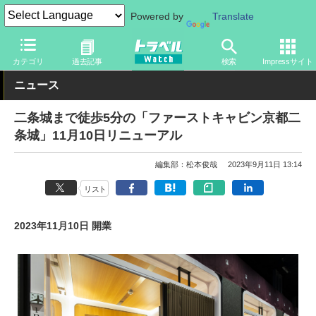
Powered by
Translate
トラベル Watch
地域
国内旅行
京都・大阪
カテゴリ
過去記事
検索
Impressサイト
ニュース
二条城まで徒歩5分の「ファーストキャビン京都二
条城」11月10日リニューアル
編集部：松本俊哉
2023年9月11日 13:14
リスト
2023年11月10日 開業