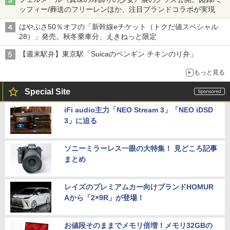
ッフィー/葬送のフリーレンほか、注目ブランドコラボが実現
はやぶさ50％オフの「新幹線eチケット（トクだ値スペシャル
28）」発売。秋冬乗車分、えきねっと限定
【週末駅弁】東京駅「Suicaのペンギン チキンのり弁」
もっと見る
Special Site
iFi audio主力「NEO Stream 3」「NEO iDSD
3」に迫る
ソニーミラーレス一眼の大特集！ 見どころ記事
まとめ
レイズのプレミアムカー向けブランドHOMUR
Aから「2×9R」が登場！
お値段そのままでメモリ倍増！メモリ32GBの