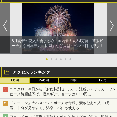
8月開催の花火大会まとめ。国内最大級2.4万発「幕張ビ
ーチ」や日本三大「長岡」など大型イベント目白押し！
●
●
●
●
●
●
アクセスランキング
1時間
24時間
1週間
1カ月
ユニクロ、今日から「お盆特別セール」。涼感シアサッカーワン
ピース待望値下げ、撥水ギアショーツは1990円に
「ムーミン」大小メッシュポーチが付録、素敵なあの人 11月
号。中身が見やすく、温泉スパにも使える
フェルメール《真珠の耳飾りの少女》展のグッズ公開。図録/ミ