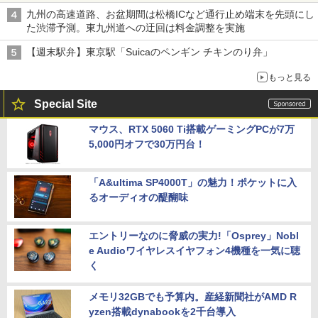
九州の高速道路、お盆期間は松橋ICなど通行止め端末を先頭にし
た渋滞予測。東九州道への迂回は料金調整を実施
【週末駅弁】東京駅「Suicaのペンギン チキンのり弁」
もっと見る
Special Site
マウス、RTX 5060 Ti搭載ゲーミングPCが7万
5,000円オフで30万円台！
「A&ultima SP4000T」の魅力！ポケットに入
るオーディオの醍醐味
エントリーなのに脅威の実力!「Osprey」Nobl
e Audioワイヤレスイヤフォン4機種を一気に聴
く
メモリ32GBでも予算内。産経新聞社がAMD R
yzen搭載dynabookを2千台導入