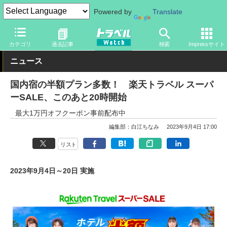
Powered by
Translate
トラベル Watch
企業・政府・官庁
政府・官庁
旅行会社・旅行
カテゴリ
過去記事
検索
Impressサイト
ニュース
国内宿の半額プラン多数！ 楽天トラベル スーパ
ーSALE、このあと20時開始
最大1万円オフクーポン事前配布中
編集部：白江ちなみ
2023年9月4日 17:00
リスト
2023年9月4日～20日 実施