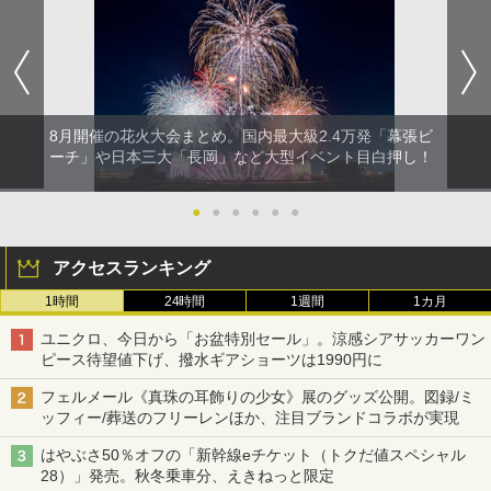
8月開催の花火大会まとめ。国内最大級2.4万発「幕張ビ
ーチ」や日本三大「長岡」など大型イベント目白押し！
●
●
●
●
●
●
アクセスランキング
1時間
24時間
1週間
1カ月
ユニクロ、今日から「お盆特別セール」。涼感シアサッカーワン
ピース待望値下げ、撥水ギアショーツは1990円に
フェルメール《真珠の耳飾りの少女》展のグッズ公開。図録/ミ
ッフィー/葬送のフリーレンほか、注目ブランドコラボが実現
はやぶさ50％オフの「新幹線eチケット（トクだ値スペシャル
28）」発売。秋冬乗車分、えきねっと限定