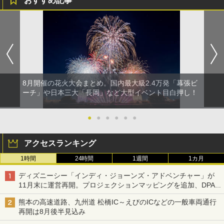
おすすめ記事
8月開催の花火大会まとめ。国内最大級2.4万発「幕張ビ
ーチ」や日本三大「長岡」など大型イベント目白押し！
●
●
●
●
●
●
アクセスランキング
1時間
24時間
1週間
1カ月
ディズニーシー「インディ・ジョーンズ・アドベンチャー」が
11月末に運営再開。プロジェクションマッピングを追加、DPA
は1500円
熊本の高速道路、九州道 松橋IC～えびのICなどの一般車両通行
再開は8月後半見込み