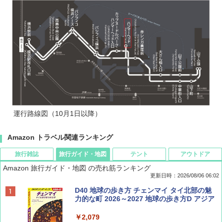
運行路線図（10月1日以降）
Amazon トラベル関連ランキング
旅行雑誌
旅行ガイド・地図
テント
アウトドア
Amazon 旅行ガイド・地図 の売れ筋ランキング
更新日時：2026/08/06 06:02
ディズニーファン ２０２６年 ９月号 [雑
D40 地球の歩き方 チェンマイ タイ北部の魅
誌] (ＤＩＳＮＥＹ ＦＡＮ)
力的な町 2026～2027 地球の歩き方D アジア
￥713
￥2,079