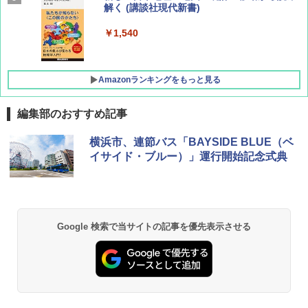
SOTO ミニマル"旅"財布 ランダム2種】
解く (講談社現代新書)
￥1,500
￥1,540
Amazonランキングをもっと見る
編集部のおすすめ記事
[キャンパーズコレクション 山善] ポップアッ
GRANDOOR ステンレス保冷剤 2個セット 2
横浜市、連節バス「BAYSIDE BLUE（ベ
プテント 傘みたいに広げて畳める パッとサ
026リニューアル 急速冷凍 空間倍増 衛生的
イサイド・ブルー）」運行開始記念式典
ッとサンシェード キューブ フルクローズ メ
コンパクト 保冷力長持ち
ッシュ 簡単設置 ワンタッチテント キャンプ
&ハイキング カーキ PATC-150(KH)
￥2,980
￥6,832
ポインターライト 強力 小型 緑色/赤色/青紫色
Google 検索で当サイトの記事を優先表示させる
USB充電式 高精度 超長距離照射 長時間使用
PYKES PEAK (パイクスピーク) 着替えテン
可能 安全ロック付き 高安全性 金属製耐久 コ
ト プライバシー テント 【中が透けない】 1
ンパクト多機能設計 持ち運び便利 アウトド
人用 折りたたみ 防災グッズ 災害用トイレ ビ
ア/オフィス/教育現場/展示会用 緑
ーチ ピクニック ポップアップテント 携帯 簡
易 トイレテント (オリーブ)
￥1,180