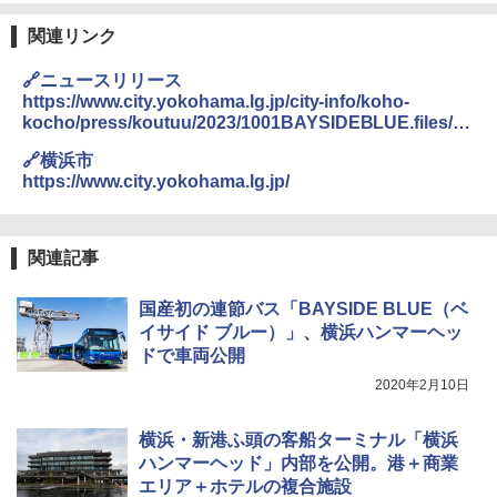
￥-
関連リンク
DEWEL パラソル 大型 ビーチ アウトドアパ
ラソル ガーデン サイトシート付 折りたたみ
🔗ニュースリリース
ENDLESS BASE 《めざましテレビで紹介》
防水 UVカット 4段階高さ調整 軽量 収納袋付
テント ワンタッチ RENEW 幅200 2-3人用 43
き
https://www.city.yokohama.lg.jp/city-info/koho-
500002(89232)
kocho/press/koutuu/2023/1001BAYSIDEBLUE.files/B
￥6,459
AYSIDEBLUE_20231001Hummerhead.pdf
🔗横浜市
￥5,499
https://www.city.yokohama.lg.jp/
熊撃退スプレー 熊よけスプレー 熊スプレー
[キャンパーズコレクション 山善] 傘みたいに
【日本企業販売】超強力クマ対策スプレー 30
広げるだけ パッとサッとテント ブラックコ
0ml（連続噴射30秒）110ml（連続噴射15
関連記事
ーティング フルクローズ メッシュ 3-4人用
秒）射程5～10m 安全ロック搭載 携帯収納袋
簡単設置 ポップアップテント エクルベージ
付き ヒグマ・イノシシ対策 自治体・教育機
ュ(BC仕様) PATC-150B(EB)
関の購入実績 登山・キャンプ・アウトドア・
国産初の連節バス「BAYSIDE BLUE（ベ
防災用品 長期保存可能 緊急時用 日本国内発
イサイド ブルー）」、横浜ハンマーヘッ
送
￥8,991
ドで車両公開
￥3,680
2020年2月10日
Coleman(コールマン) ツーリングドーム/LD
X 2人用 3人用 キャンプ アウトドア フェス
横浜・新港ふ頭の客船ターミナル「横浜
収納 コンパクト 簡単設営 カンガルーテント
ソーラー LED ランタン Type-C 充電式 ソー
ソロキャンプ ソロテント
ラーランタン IP65防水 キャンプ用品 防災グ
ハンマーヘッド」内部を公開。港＋商業
ッズ 6種類のライトモード 防災 吊り下げ 折
エリア＋ホテルの複合施設