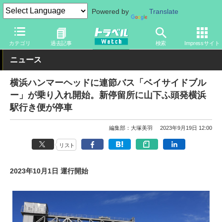
Powered by
Translate
トラベル Watch
旅の情報
観光地
観光スポット
カテゴリ
過去記事
検索
Impressサイト
ニュース
横浜ハンマーヘッドに連節バス「ベイサイドブル
ー」が乗り入れ開始。新停留所に山下ふ頭発横浜
駅行き便が停車
編集部：大塚美羽
2023年9月19日 12:00
リスト
2023年10月1日 運行開始