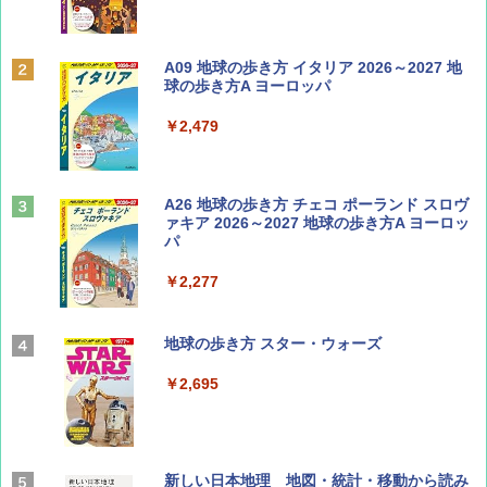
Coyote No.89 特集 星野道夫 夢見る旅
A09 地球の歩き方 イタリア 2026～2027 地
球の歩き方A ヨーロッパ
￥1,540
￥2,479
山と溪谷 2026年8月号「南アルプス大全」
A26 地球の歩き方 チェコ ポーランド スロヴ
ァキア 2026～2027 地球の歩き方A ヨーロッ
パ
￥1,540
￥2,277
AIRLINE（エアライン）2026年9月号【特
地球の歩き方 スター・ウォーズ
集】ボーイング110周年を祝して！
￥2,695
￥1,760
BE-PAL(ビ-パル) 2026年 9 月号【特別付録:
新しい日本地理 地図・統計・移動から読み