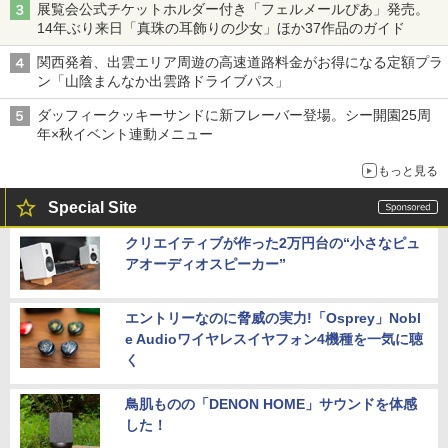
展覧会公式チケットホルダー付き「フェルメールぴあ」発売。
14年ぶり来日「真珠の耳飾りの少女」ほか37作品のガイド
関西発着、出雲エリア周遊の高速道路料金がお得になる定額プラ
ン「山陰まんなか出雲路ドライブパス」
ダッフィークッキーサンドに新フレーバー登場。シー開園25周
年×秋イベント連動メニュー
もっと見る
Special Site
クリエイティブが作った2万円台の“小さなピュ
アオーディオスピーカー”
エントリーなのに脅威の実力!「Osprey」Nobl
e Audioワイヤレスイヤフォン4機種を一気に聴
く
鳥肌ものの「DENON HOME」サウンドを体感
した！