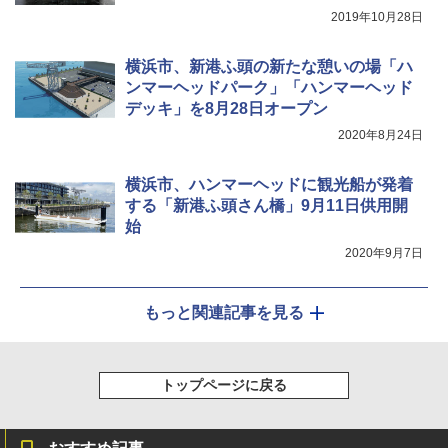
り畳み式 キャンプソーラーライト防災 停電
￥20,718
節電対策 超高輝度 日本語取扱説明書付き
2019年10月28日
￥2,849
横浜市、新港ふ頭の新たな憩いの場「ハ
ンマーヘッドパーク」「ハンマーヘッド
デッキ」を8月28日オープン
2020年8月24日
横浜市、ハンマーヘッドに観光船が発着
する「新港ふ頭さん橋」9月11日供用開
始
2020年9月7日
もっと関連記事を見る
トップページに戻る