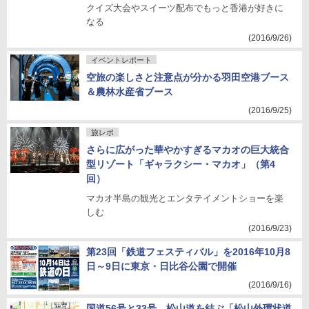
クイズ大会やスイーツ配布でもっと香港が好きに
なる
(2016/9/26)
イベントレポート
空旅の楽しさと注意点が分かる羽田空港ブース
＆農林水産省ブース
(2016/9/25)
旅レポ
さらに広がった華やかすぎるマカオの巨大統合
型リゾート「ギャラクシー・マカオ」（第4
回）
マカオ半島の観光とエンタテイメントショーを楽
しむ
(2016/9/23)
第23回「鉄道フェスティバル」を2016年10月8
日～9日に東京・日比谷公園で開催
(2016/9/16)
国道56号と33号、松山道を結ぶ「松山外環状道