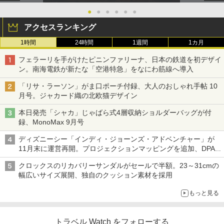
●
●
●
●
●
●
アクセスランキング
1時間
24時間
1週間
1カ月
フェラーリを手がけたピニンファリーナ、日本の鉄道を初デザイ
ン。南海電鉄が新たな「空港特急」をなにわ筋線へ導入
「リサ・ラーソン」がま口ポーチ付録、大人のおしゃれ手帖 10
月号。ジャカード織の北欧猫デザイン
本日発売「シャカ」じゃばら式4層収納ショルダーバッグが付
録、MonoMax 9月号
ディズニーシー「インディ・ジョーンズ・アドベンチャー」が
11月末に運営再開。プロジェクションマッピングを追加、DPA
は1500円
クロックスのリカバリーサンダルがセールで半額。23～31cmの
幅広いサイズ展開、独自のクッション素材を採用
もっと見る
トラベル Watch をフォローする