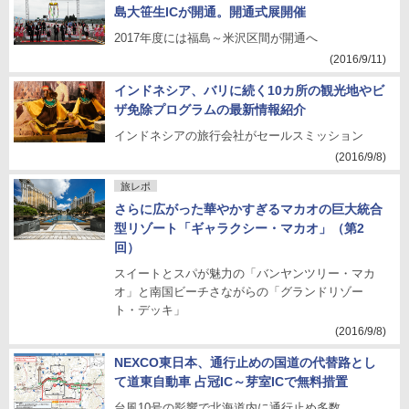
島大笹生ICが開通。開通式展開催
2017年度には福島～米沢区間が開通へ
(2016/9/11)
インドネシア、バリに続く10カ所の観光地やビ
ザ免除プログラムの最新情報紹介
インドネシアの旅行会社がセールスミッション
(2016/9/8)
旅レポ
さらに広がった華やかすぎるマカオの巨大統合
型リゾート「ギャラクシー・マカオ」（第2
回）
スイートとスパが魅力の「バンヤンツリー・マカ
オ」と南国ビーチさながらの「グランドリゾー
ト・デッキ」
(2016/9/8)
NEXCO東日本、通行止めの国道の代替路とし
て道東自動車 占冠IC～芽室ICで無料措置
台風10号の影響で北海道内に通行止め多数