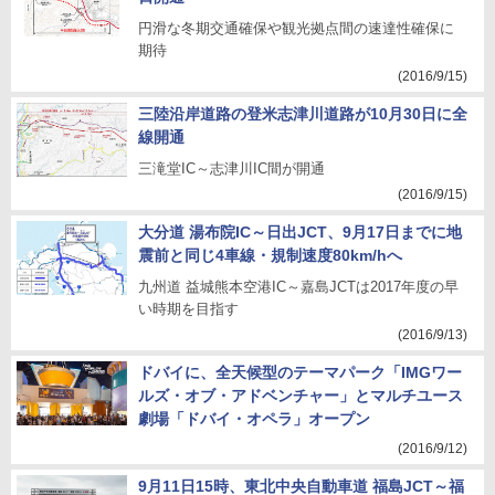
円滑な冬期交通確保や観光拠点間の速達性確保に
期待
(2016/9/15)
三陸沿岸道路の登米志津川道路が10月30日に全
線開通
三滝堂IC～志津川IC間が開通
(2016/9/15)
大分道 湯布院IC～日出JCT、9月17日までに地
震前と同じ4車線・規制速度80km/hへ
九州道 益城熊本空港IC～嘉島JCTは2017年度の早
い時期を目指す
(2016/9/13)
ドバイに、全天候型のテーマパーク「IMGワー
ルズ・オブ・アドベンチャー」とマルチユース
劇場「ドバイ・オペラ」オープン
(2016/9/12)
9月11日15時、東北中央自動車道 福島JCT～福