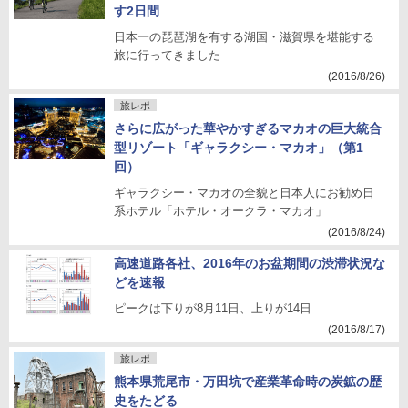
す2日間
日本一の琵琶湖を有する湖国・滋賀県を堪能する
旅に行ってきました
(2016/8/26)
旅レポ
さらに広がった華やかすぎるマカオの巨大統合
型リゾート「ギャラクシー・マカオ」（第1
回）
ギャラクシー・マカオの全貌と日本人にお勧め日
系ホテル「ホテル・オークラ・マカオ」
(2016/8/24)
高速道路各社、2016年のお盆期間の渋滞状況な
どを速報
ピークは下りが8月11日、上りが14日
(2016/8/17)
旅レポ
熊本県荒尾市・万田坑で産業革命時の炭鉱の歴
史をたどる