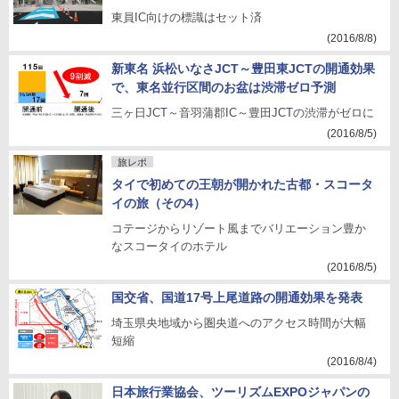
東員IC向けの標識はセット済
(2016/8/8)
新東名 浜松いなさJCT～豊田東JCTの開通効果
で、東名並行区間のお盆は渋滞ゼロ予測
三ヶ日JCT～音羽蒲郡IC～豊田JCTの渋滞がゼロに
(2016/8/5)
旅レポ
タイで初めての王朝が開かれた古都・スコータ
イの旅（その4）
コテージからリゾート風までバリエーション豊か
なスコータイのホテル
(2016/8/5)
国交省、国道17号上尾道路の開通効果を発表
埼玉県央地域から圏央道へのアクセス時間が大幅
短縮
(2016/8/4)
日本旅行業協会、ツーリズムEXPOジャパンの