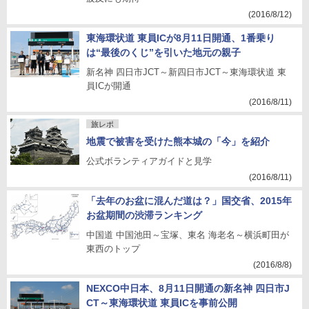
(2016/8/12)
東海環状道 東員ICが8月11日開通、1番乗り
は“最後のくじ”を引いた地元の親子
新名神 四日市JCT～新四日市JCT～東海環状道 東
員ICが開通
(2016/8/11)
旅レポ
地震で被害を受けた熊本城の「今」を紹介
公式ボランティアガイドと見学
(2016/8/11)
「去年のお盆に混んだ道は？」国交省、2015年
お盆期間の渋滞ランキング
中国道 中国池田～宝塚、東名 海老名～横浜町田が
東西のトップ
(2016/8/8)
NEXCO中日本、8月11日開通の新名神 四日市J
CT～東海環状道 東員ICを事前公開