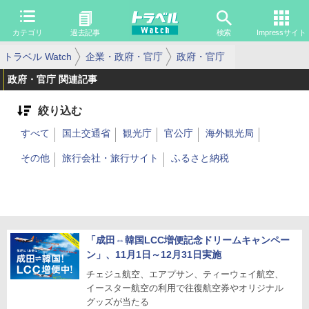
カテゴリ
過去記事
検索
Impressサイト
トラベル Watch
企業・政府・官庁
政府・官庁
政府・官庁 関連記事
絞り込む
すべて
国土交通省
観光庁
官公庁
海外観光局
その他
旅行会社・旅行サイト
ふるさと納税
「成田⇔韓国LCC増便記念ドリームキャンペー
ン」、11月1日～12月31日実施
チェジュ航空、エアプサン、ティーウェイ航空、
イースター航空の利用で往復航空券やオリジナル
グッズが当たる