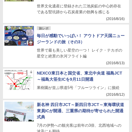
世界文化遺産に登録された三池炭鉱の中心的存在
である竪坑跡から石炭産業の勃興を感じる
(2016/8/16)
旅レポ
毎日が感動でいっぱい！ アウトドア天国ニュー
ジーランドの旅（その3）
世界で最も美しい星空の一つ！ レイク・テカポの
星空と絶景の氷河フライト編
(2016/8/13)
NEXCO東日本と国交省、東北中央道 福島JCT
～福島大笹生ICを9月11日開通
果樹園が並ぶ県道5号「フルーツライン」に接続
(2016/8/12)
新名神 四日市JCT～新四日市JCT～東海環状道
東員ICが開通、三重県の期待が寄せられた開通
式典
7月の伊勢への観光客は前年の3倍、北西地域への
波及にも期待