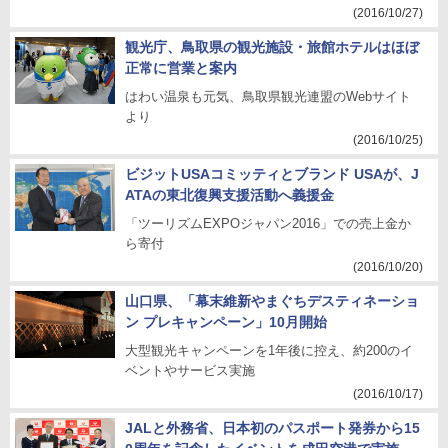
(2016/10/27)
観光庁、鳥取県の観光施設・旅館ホテルはほぼ
正常に営業と案内
はわい温泉も元気、鳥取県観光連盟のWebサイト
より
(2016/10/25)
ビジットUSAコミッティとブランド USAが、J
ATAの東北復興支援活動へ義援金
「ツーリズムEXPOジャパン2016」での売上金か
ら寄付
(2016/10/20)
山口県、「幕末維新やまぐちデスティネーショ
ン プレキャンペーン」10月開始
大型観光キャンペーンを1年後に控え、約200のイ
ベントやサービス実施
(2016/10/17)
JALと外務省、日本初のパスポート発券から15