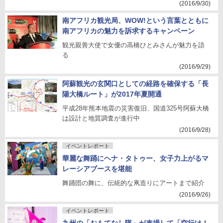
(2016/9/30)
南アフリカ観光局、WOW!という言葉とともに
南アフリカの魅力を訴求するキャンペーン
観光親善大使で女優の高橋ひとみさんが魅力を語
る
(2016/9/29)
阿蘇観光の玄関口としての経路を確保する「長
陽大橋ルート」が2017年夏開通
平成28年熊本地震の災害復旧、国道325号阿蘇大橋
は設計と地質調査が進行中
(2016/9/28)
イベントレポート
華麗な舞踊にヘナ・タトゥー、女子力上がるマ
レーシアブースを堪能
舞踊団の舞に、伝統的な凧造りにアートまで紹介
(2016/9/26)
イベントレポート