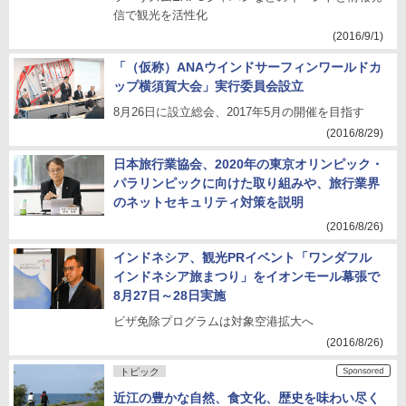
信で観光を活性化
(2016/9/1)
「（仮称）ANAウインドサーフィンワールドカ
ップ横須賀大会」実行委員会設立
8月26日に設立総会、2017年5月の開催を目指す
(2016/8/29)
日本旅行業協会、2020年の東京オリンピック・
パラリンピックに向けた取り組みや、旅行業界
のネットセキュリティ対策を説明
(2016/8/26)
インドネシア、観光PRイベント「ワンダフル
インドネシア旅まつり」をイオンモール幕張で
8月27日～28日実施
ビザ免除プログラムは対象空港拡大へ
(2016/8/26)
トピック
近江の豊かな自然、食文化、歴史を味わい尽く