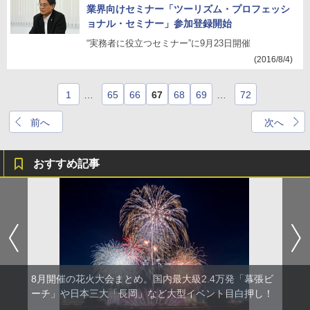
業界向けセミナー「ツーリズム・プロフェッシ
ョナル・セミナー」参加登録開始
“実務者に役立つセミナー”に9月23日開催
(2016/8/4)
1
…
65
66
67
68
69
…
72
前へ
次へ
おすすめ記事
8月開催の花火大会まとめ。国内最大級2.4万発「幕張ビ
ーチ」や日本三大「長岡」など大型イベント目白押し！