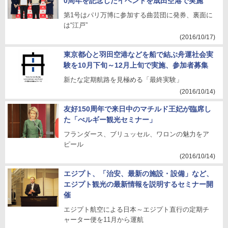
0周年を記念したイベントを成田空港で実施
第1号はパリ万博に参加する曲芸団に発券、裏面に
は“江戸”
(2016/10/17)
東京都心と羽田空港などを船で結ぶ舟運社会実
験を10月下旬～12月上旬で実施、参加者募集
新たな定期航路を見極める「最終実験」
(2016/10/14)
友好150周年で来日中のマチルド王妃が臨席し
た「べルギー観光セミナー」
フランダース、ブリュッセル、ワロンの魅力をア
ピール
(2016/10/14)
エジプト、「治安、最新の施設・設備」など、
エジプト観光の最新情報を説明するセミナー開
催
エジプト航空による日本～エジプト直行の定期チ
ャーター便を11月から運航