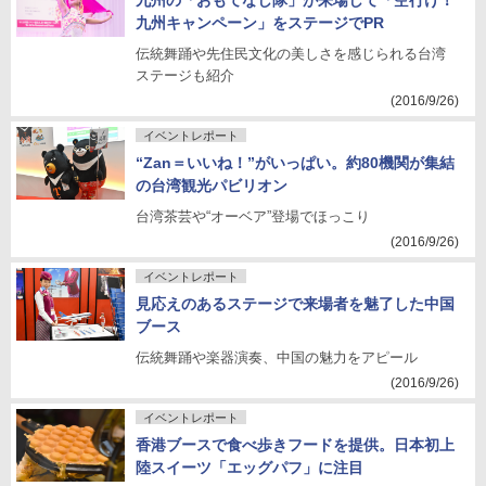
九州の「おもてなし隊」が来場して「空行け！
九州キャンペーン」をステージでPR
伝統舞踊や先住民文化の美しさを感じられる台湾
ステージも紹介
(2016/9/26)
イベントレポート
“Zan＝いいね！”がいっぱい。約80機関が集結
の台湾観光パビリオン
台湾茶芸や“オーベア”登場でほっこり
(2016/9/26)
イベントレポート
見応えのあるステージで来場者を魅了した中国
ブース
伝統舞踊や楽器演奏、中国の魅力をアピール
(2016/9/26)
イベントレポート
香港ブースで食べ歩きフードを提供。日本初上
陸スイーツ「エッグパフ」に注目