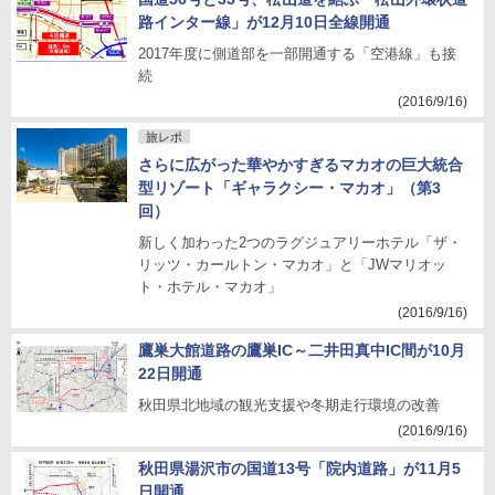
路インター線」が12月10日全線開通
2017年度に側道部を一部開通する「空港線」も接
続
(2016/9/16)
旅レポ
さらに広がった華やかすぎるマカオの巨大統合
型リゾート「ギャラクシー・マカオ」（第3
回）
新しく加わった2つのラグジュアリーホテル「ザ・
リッツ・カールトン・マカオ」と「JWマリオッ
ト・ホテル・マカオ」
(2016/9/16)
鷹巣大館道路の鷹巣IC～二井田真中IC間が10月
22日開通
秋田県北地域の観光支援や冬期走行環境の改善
(2016/9/16)
秋田県湯沢市の国道13号「院内道路」が11月5
日開通