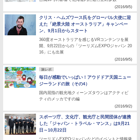
(2016/9/5)
クリス・ヘムズワース氏をグローバル大使に迎
えた「絶景大陸 オーストラリア」キャンペー
ン、9月1日からスタート
360度オーストラリアを感じるVRコンテンツを展
開、9月22日からの「ツーリズムEXPOジャパン 20
16」にも出展
(2016/9/5)
旅レポ
毎日が感動でいっぱい！アウドドア天国ニュー
ジーランドの旅（その4）
国内屈指の観光地クィーンズタウンはアクティビ
ティのメッカですの編
(2016/9/2)
スポーツ庁、文化庁、観光庁と民間団体が連携
した「ジャパン・トラベル・マンス」は9月21
日～10月22日
ツーリズムEXPOジャパンなどのイベントと情報発