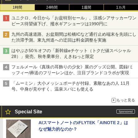
1時間
24時間
1週間
1カ月
ユニクロ、今日から「お盆特別セール」。涼感シアサッカーワン
ピース待望値下げ、撥水ギアショーツは1990円に
九州の高速道路、お盆期間は松橋ICなど通行止め端末を先頭にし
た渋滞予測。東九州道への迂回は料金調整を実施
はやぶさ50％オフの「新幹線eチケット（トクだ値スペシャル
28）」発売。秋冬乗車分、えきねっと限定
フェルメール《真珠の耳飾りの少女》展のグッズ公開。図録/ミ
ッフィー/葬送のフリーレンほか、注目ブランドコラボが実現
「ムーミン」大小メッシュポーチが付録、素敵なあの人 11月
号。中身が見やすく、温泉スパにも使える
もっと見る
Special Site
AIスマートノートのiFLYTEK「AINOTE 2」は
なぜ魅力的なのか？