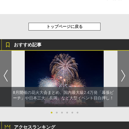
トップページに戻る
おすすめ記事
8月開催の花火大会まとめ。国内最大級2.4万発「幕張ビ
ーチ」や日本三大「長岡」など大型イベント目白押し！
●
●
●
●
●
●
アクセスランキング