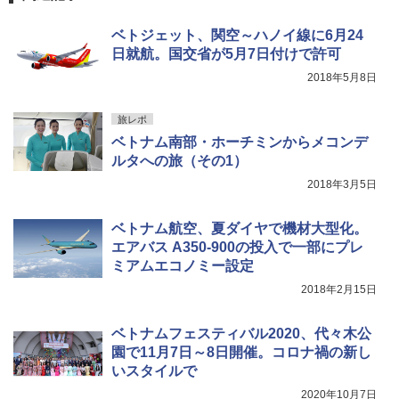
￥3,680
￥2,277
[キャンパーズコレクション 山善] 傘みたいに
ベトジェット、関空～ハノイ線に6月24
広げるだけ パッとサッとテント ブラックコ
ーティング フルクローズ メッシュ 3-4人用
ポインターライト 強力 小型 緑色/赤色/青紫色
日就航。国交省が5月7日付けで許可
簡単設置 ポップアップテント エクルベージ
USB充電式 高精度 超長距離照射 長時間使用
新しい日本地理 地図・統計・移動から読み
2018年5月8日
ュ(BC仕様) PATC-150B(EB)
可能 安全ロック付き 高安全性 金属製耐久 コ
解く (講談社現代新書)
ンパクト多機能設計 持ち運び便利 アウトド
ア/オフィス/教育現場/展示会用 緑
￥9,990
￥1,540
旅レポ
ベトナム南部・ホーチミンからメコンデ
￥1,180
ルタへの旅（その1）
[キャンパーズコレクション 山善] 傘みたいに
広げるだけ パッとサッとテント キューブワ
2018年3月5日
イド ブラックコーティング フルクローズ メ
HYREKK 八角形タープ 防水タープ 3×4.5m
ッシュ 4人用 簡単設置 ポップアップテント P
ブラックラバーコーティング UPF50+ UVカ
ATCW-150B エクルベージュ
ット 5000mm耐水圧 210D生地 遮光
ベトナム航空、夏ダイヤで機材大型化。
エアバス A350-900の投入で一部にプレ
￥-
￥6,579
ミアムエコノミー設定
2018年2月15日
ベトナムフェスティバル2020、代々木公
園で11月7日～8日開催。コロナ禍の新し
いスタイルで
2020年10月7日