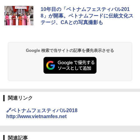
地球の歩き方 スター・ウォーズ
[キャンパーズコレクション 山善] ポップアッ
GRANDOOR ステンレス保冷剤 2個セット 2
10年目の「ベトナムフェスティバル201
プテント 傘みたいに広げて畳める パッとサ
026リニューアル 急速冷凍 空間倍増 衛生的
8」が開幕。ベトナムフードに伝統文化ス
ッとサンシェード キューブ フルクローズ メ
コンパクト 保冷力長持ち
￥2,695
テージ、CAとの写真撮影も
ッシュ 簡単設置 ワンタッチテント キャンプ
&ハイキング カーキ PATC-150(KH)
￥2,980
￥6,830
D40 地球の歩き方 チェンマイ タイ北部の魅
DEWEL パラソル 大型 ビーチ アウトドアパ
Google 検索で当サイトの記事を優先表示させる
力的な町 2026～2027 地球の歩き方D アジア
ラソル ガーデン サイトシート付 折りたたみ
PYKES PEAK (パイクスピーク) 着替えテン
防水 UVカット 4段階高さ調整 軽量 収納袋付
ト プライバシー テント 【中が透けない】 1
き
￥2,079
人用 折りたたみ 防災グッズ 災害用トイレ ビ
ーチ ピクニック ポップアップテント 携帯 簡
￥6,459
易 トイレテント (ブラック)
A09 地球の歩き方 イタリア 2026～2027 地
￥4,980
球の歩き方A ヨーロッパ
熊撃退スプレー 熊よけスプレー 熊スプレー
【日本企業販売】超強力クマ対策スプレー 30
関連リンク
￥2,479
0ml（連続噴射30秒）110ml（連続噴射15
ENDLESS BASE 《めざましテレビで紹介》
秒）射程5～10m 安全ロック搭載 携帯収納袋
🔗ベトナムフェスティバル2018
テント ワンタッチ RENEW 幅200 2-3人用 43
付き ヒグマ・イノシシ対策 自治体・教育機
http://www.vietnamfes.net
500002(89232)
関の購入実績 登山・キャンプ・アウトドア・
防災用品 長期保存可能 緊急時用 日本国内発
A26 地球の歩き方 チェコ ポーランド スロヴ
送
ァキア 2026～2027 地球の歩き方A ヨーロッ
￥5,999
パ
関連記事