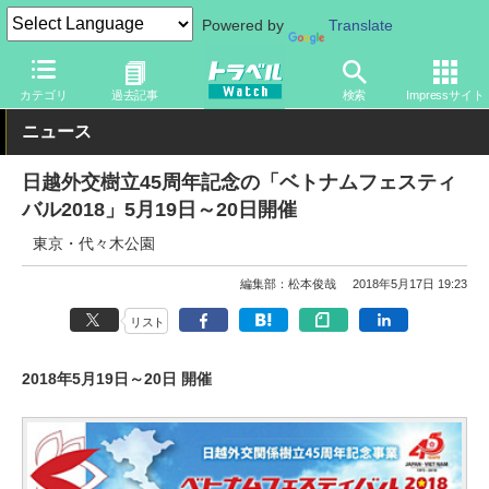
Powered by
Translate
トラベル Watch
地域
海外旅行
東南アジア
カテゴリ
過去記事
検索
Impressサイト
ニュース
日越外交樹立45周年記念の「ベトナムフェスティ
バル2018」5月19日～20日開催
東京・代々木公園
編集部：松本俊哉
2018年5月17日 19:23
リスト
2018年5月19日～20日 開催