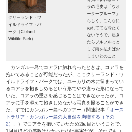
ラの毛皮は「ウオ
ータープルーフ」
クリーランド・ワ
らしく、こんなに
イルドライフ・パ
ぬれてても冷たく
ーク（Cleland
ないそうで、起き
Wildlife Park）
たらブルブルっと
して雨を払えばお
しまいとのこと
カンガルー島でコアラに触れ合ったときは、コアラを
抱いてみることが可能だったが、ここクリーランド・ワ
イルドライフ・パークでは、ユーカリの木に留まってい
るコアラを抱きしめるという形でやや違った形になって
いた。コアラの重さを感じることはできなかったが、コ
アラに手を添えて抱きしめながら写真を撮ることができ
た。すでにカンガルー島へのツアー（関連記事「
オース
トラリア・カンガルー島の大自然を満喫する（その
2）
」）でコアラを抱いていたため2回目ということで、
1回目ほどの感激はなかったのは事実だが、それでもコ