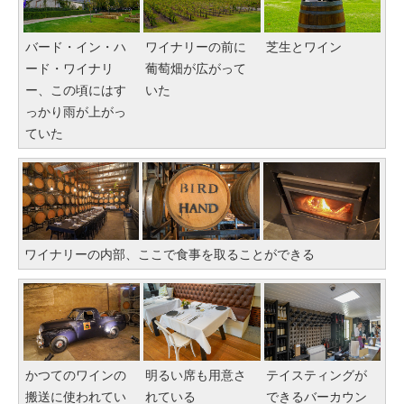
バード・イン・ハ
ワイナリーの前に
芝生とワイン
ード・ワイナリ
葡萄畑が広がって
ー、この頃にはす
いた
っかり雨が上がっ
ていた
ワイナリーの内部、ここで食事を取ることができる
かつてのワインの
明るい席も用意さ
テイスティングが
搬送に使われてい
れている
できるバーカウン