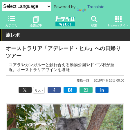
Powered by
Translate
トラベル Watch
地域
海外旅行
オセアニア
カテゴリ
過去記事
検索
Impressサイト
旅レポ
オーストラリア「アデレード・ヒル」への日帰り
ツアー
コアラやカンガルーと触れ合える動物公園やドイツ村が至
近。オーストラリアワインを堪能
笠原一輝
2018年4月18日 00:00
リスト