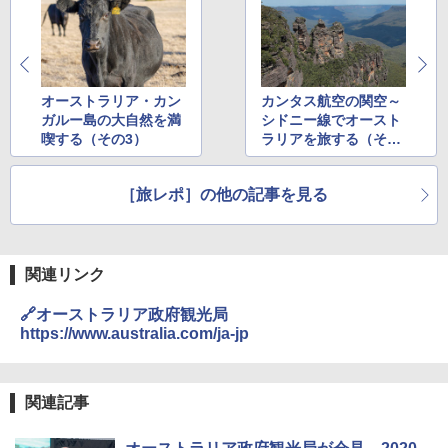
送
￥3,680
BUNDOK(バンドック)ソロ ドーム 1 EX BDK
オーストラリア・カン
カンタス航空の関空～
-08EX カーキ ソロキャンプ ポリエステル フ
ガルー島の大自然を満
シドニー線でオースト
レーム ドーム型 テント
喫する（その3）
ラリアを旅する（その
2）
￥14,800
［旅レポ］の他の記事を見る
着替えテント トイレテント 透けない【換気
通気窓付き】収納袋付き UVカット 防水 防災
コンパクト iimono117 (ブルー)
関連リンク
￥3,080
🔗オーストラリア政府観光局
https://www.australia.com/ja-jp
関連記事