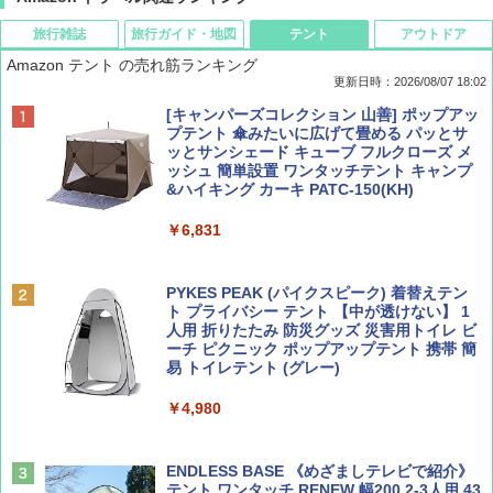
旅行雑誌
旅行ガイド・地図
テント
アウトドア
Amazon テント の売れ筋ランキング
更新日時：2026/08/07 18:02
ディズニーファン ２０２６年 ９月号 [雑
僕が見た未来【完全版】
[キャンパーズコレクション 山善] ポップアッ
誌] (ＤＩＳＮＥＹ ＦＡＮ)
プテント 傘みたいに広げて畳める パッとサ
ッとサンシェード キューブ フルクローズ メ
￥0
ッシュ 簡単設置 ワンタッチテント キャンプ
￥713
&ハイキング カーキ PATC-150(KH)
￥6,831
BE-PAL(ビ-パル) 2026年 9 月号【特別付録:
D40 地球の歩き方 チェンマイ タイ北部の魅
SOTO ミニマル"旅"財布 ランダム2種】
力的な町 2026～2027 地球の歩き方D アジア
PYKES PEAK (パイクスピーク) 着替えテン
ト プライバシー テント 【中が透けない】 1
￥1,500
￥2,079
人用 折りたたみ 防災グッズ 災害用トイレ ビ
ーチ ピクニック ポップアップテント 携帯 簡
易 トイレテント (グレー)
山と溪谷 2026年8月号「南アルプス大全」
A09 地球の歩き方 イタリア 2026～2027 地
￥4,980
球の歩き方A ヨーロッパ
￥1,540
￥2,479
ENDLESS BASE 《めざましテレビで紹介》
テント ワンタッチ RENEW 幅200 2-3人用 43