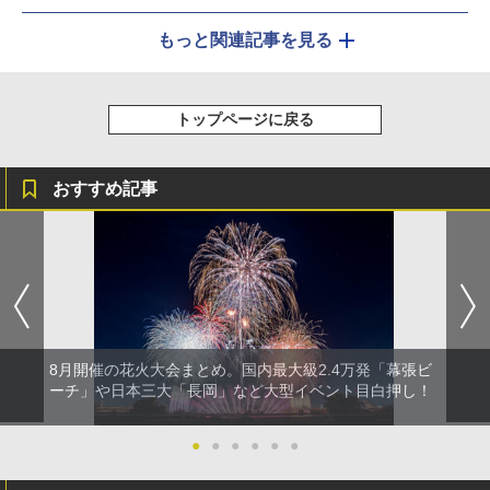
もっと関連記事を見る
トップページに戻る
おすすめ記事
8月開催の花火大会まとめ。国内最大級2.4万発「幕張ビ
ーチ」や日本三大「長岡」など大型イベント目白押し！
●
●
●
●
●
●