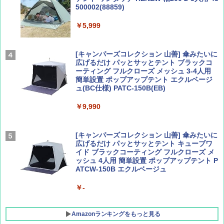
500002(88859)
Coyote No.89 特集 星野道夫 夢見る旅
地球の歩き方 スター・ウォーズ
￥5,999
￥1,540
￥2,695
[キャンパーズコレクション 山善] 傘みたいに
広げるだけ パッとサッとテント ブラックコ
ーティング フルクローズ メッシュ 3-4人用
簡単設置 ポップアップテント エクルベージ
AIRLINE（エアライン）2026年9月号【特
A26 地球の歩き方 チェコ ポーランド スロヴ
ュ(BC仕様) PATC-150B(EB)
集】ボーイング110周年を祝して！
ァキア 2026～2027 地球の歩き方A ヨーロッ
パ
￥9,990
￥1,760
￥2,277
[キャンパーズコレクション 山善] 傘みたいに
広げるだけ パッとサッとテント キューブワ
イド ブラックコーティング フルクローズ メ
ッシュ 4人用 簡単設置 ポップアップテント P
ATCW-150B エクルベージュ
￥-
Amazonランキングをもっと見る