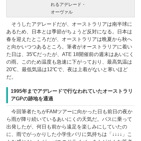
れるアデレード・
オーヴァル
そうしたアデレードだが、オーストラリアは南半球に
あるため、日本とは季節がちょうど反対になる。日本は
春を迎えたところだが、オーストラリアは晩夏から秋へ
と向かいつつあるところ。筆者がオーストラリアに着い
た日は、35℃だったが、ATE 18開催前の週末はあいにく
の雨。このため温度も急速に下がっており、最高気温は
20℃、最低気温は12℃で、夜は上着がないと寒いほど
だ。
1995年までアデレードで行なわれていたオーストラリ
アGPの跡地を通過
今回筆者たちがFAMツアーに向かった日も前日の夜か
ら雨が降り続いているあいにくの天気だ。バスに乗って
出発したが、何日も前から遠足を楽しみにしていたの
に、雨でがっかりした小学生バリに気持ちは「↓↓↓↓」こ