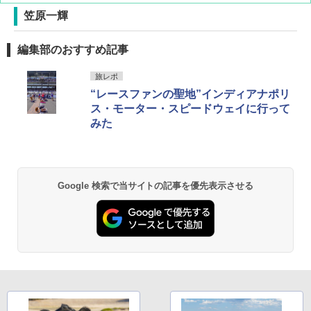
笠原一輝
DEWEL パラソル 大型 ビーチ アウトドアパ
編集部のおすすめ記事
ラソル ガーデン サイトシート付 折りたたみ
防水 UVカット 4段階高さ調整 軽量 収納袋付
旅レポ
き
“レースファンの聖地”インディアナポリ
￥6,459
ス・モーター・スピードウェイに行って
みた
GRANDOOR ステンレス保冷剤 2個セット 2
026リニューアル 急速冷凍 空間倍増 衛生的
コンパクト 保冷力長持ち
Google 検索で当サイトの記事を優先表示させる
￥2,980
熊撃退スプレー 熊よけスプレー 熊スプレー
【日本企業販売】超強力クマ対策スプレー 30
0ml（連続噴射30秒）110ml（連続噴射15
秒）射程5～10m 安全ロック搭載 携帯収納袋
付き ヒグマ・イノシシ対策 自治体・教育機
関の購入実績 登山・キャンプ・アウトドア・
防災用品 長期保存可能 緊急時用 日本国内発