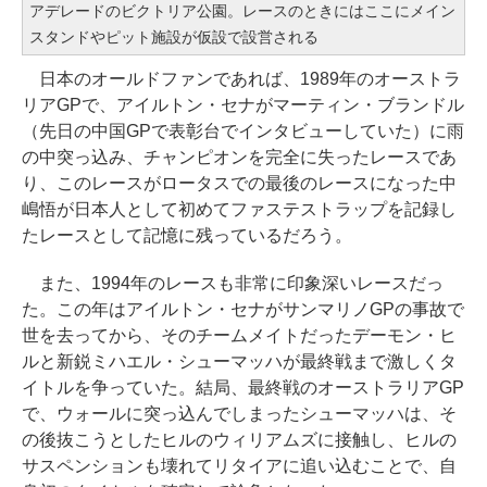
アデレードのビクトリア公園。レースのときにはここにメイン
スタンドやピット施設が仮設で設営される
日本のオールドファンであれば、1989年のオーストラ
リアGPで、アイルトン・セナがマーティン・ブランドル
（先日の中国GPで表彰台でインタビューしていた）に雨
の中突っ込み、チャンピオンを完全に失ったレースであ
り、このレースがロータスでの最後のレースになった中
嶋悟が日本人として初めてファステストラップを記録し
たレースとして記憶に残っているだろう。
また、1994年のレースも非常に印象深いレースだっ
た。この年はアイルトン・セナがサンマリノGPの事故で
世を去ってから、そのチームメイトだったデーモン・ヒ
ルと新鋭ミハエル・シューマッハが最終戦まで激しくタ
イトルを争っていた。結局、最終戦のオーストラリアGP
で、ウォールに突っ込んでしまったシューマッハは、そ
の後抜こうとしたヒルのウィリアムズに接触し、ヒルの
サスペンションも壊れてリタイアに追い込むことで、自