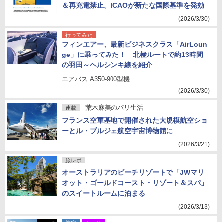
＆再充電禁止。ICAOが新たな国際基準を発効
(2026/3/30)
行ってみた
フィンエアー、最新ビジネスクラス「AirLoun
ge」に乗ってみた！ 北極ルートで約13時間
の羽田～ヘルシンキ線を紹介
エアバス A350-900型機
(2026/3/30)
荒木麻美のパリ生活
連載
フランス空軍基地で開催された大規模航空ショ
ーとル・ブルジェ航空宇宙博物館に
(2026/3/21)
旅レポ
オーストラリアのビーチリゾートで「JWマリ
オット・ゴールドコースト・リゾート＆スパ」
のスイートルームに泊まる
(2026/3/13)