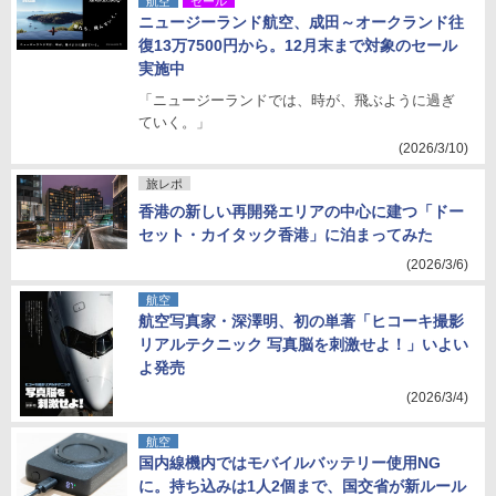
航空
セール
ニュージーランド航空、成田～オークランド往
復13万7500円から。12月末まで対象のセール
実施中
「ニュージーランドでは、時が、飛ぶように過ぎ
ていく。」
(2026/3/10)
旅レポ
香港の新しい再開発エリアの中心に建つ「ドー
セット・カイタック香港」に泊まってみた
(2026/3/6)
航空
航空写真家・深澤明、初の単著「ヒコーキ撮影
リアルテクニック 写真脳を刺激せよ！」いよい
よ発売
(2026/3/4)
航空
国内線機内ではモバイルバッテリー使用NG
に。持ち込みは1人2個まで、国交省が新ルール