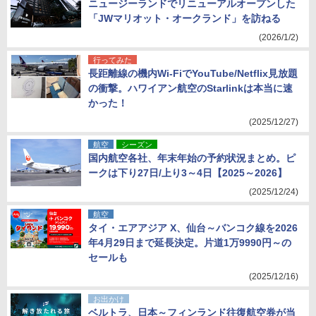
ニュージーランドでリニューアルオープンした
「JWマリオット・オークランド」を訪ねる
(2026/1/2)
行ってみた
長距離線の機内Wi-FiでYouTube/Netflix見放題
の衝撃。ハワイアン航空のStarlinkは本当に速
かった！
(2025/12/27)
航空
シーズン
国内航空各社、年末年始の予約状況まとめ。ピ
ークは下り27日/上り3～4日【2025～2026】
(2025/12/24)
航空
タイ・エアアジア X、仙台～バンコク線を2026
年4月29日まで延長決定。片道1万9990円～の
セールも
(2025/12/16)
お出かけ
ベルトラ、日本～フィンランド往復航空券が当