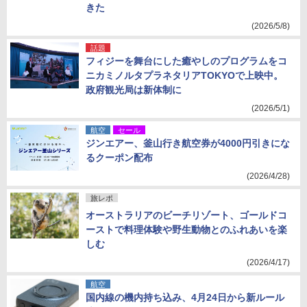
きた
(2026/5/8)
話題
フィジーを舞台にした癒やしのプログラムをコ
ニカミノルタプラネタリアTOKYOで上映中。
政府観光局は新体制に
(2026/5/1)
航空
セール
ジンエアー、釜山行き航空券が4000円引きにな
るクーポン配布
(2026/4/28)
旅レポ
オーストラリアのビーチリゾート、ゴールドコ
ーストで料理体験や野生動物とのふれあいを楽
しむ
(2026/4/17)
航空
国内線の機内持ち込み、4月24日から新ルール