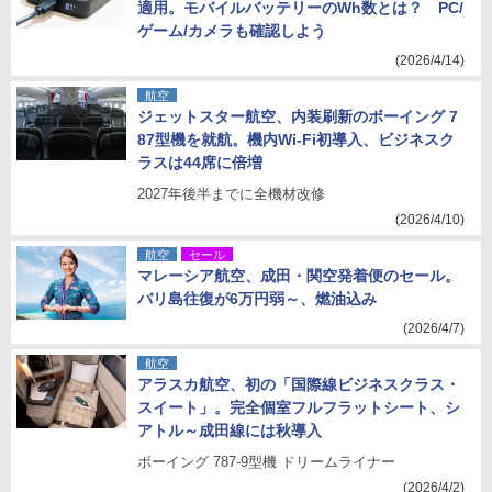
適用。モバイルバッテリーのWh数とは？ PC/
ゲーム/カメラも確認しよう
(2026/4/14)
航空
ジェットスター航空、内装刷新のボーイング 7
87型機を就航。機内Wi-Fi初導入、ビジネスク
ラスは44席に倍増
2027年後半までに全機材改修
(2026/4/10)
航空
セール
マレーシア航空、成田・関空発着便のセール。
バリ島往復が6万円弱～、燃油込み
(2026/4/7)
航空
アラスカ航空、初の「国際線ビジネスクラス・
スイート」。完全個室フルフラットシート、シ
アトル～成田線には秋導入
ボーイング 787-9型機 ドリームライナー
(2026/4/2)