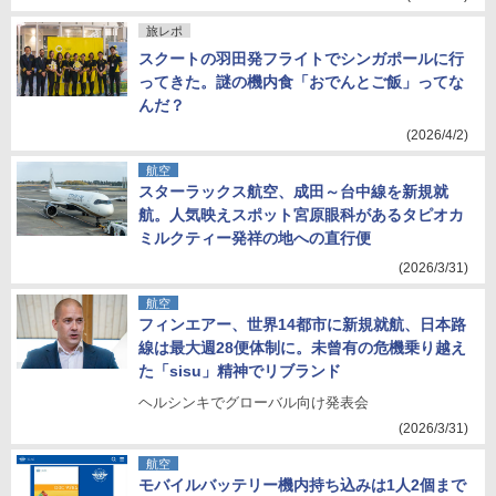
旅レポ
スクートの羽田発フライトでシンガポールに行
ってきた。謎の機内食「おでんとご飯」ってな
んだ？
(2026/4/2)
航空
スターラックス航空、成田～台中線を新規就
航。人気映えスポット宮原眼科があるタピオカ
ミルクティー発祥の地への直行便
(2026/3/31)
航空
フィンエアー、世界14都市に新規就航、日本路
線は最大週28便体制に。未曾有の危機乗り越え
た「sisu」精神でリブランド
ヘルシンキでグローバル向け発表会
(2026/3/31)
航空
モバイルバッテリー機内持ち込みは1人2個まで