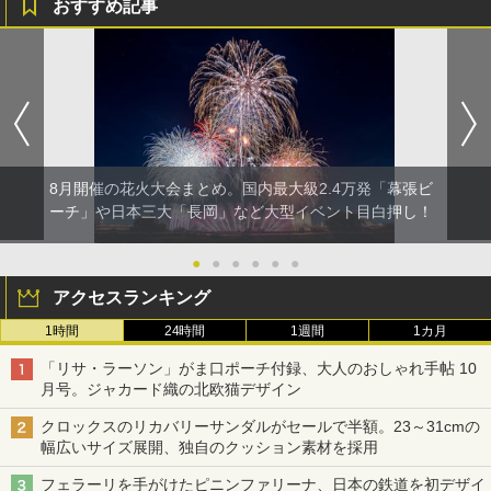
おすすめ記事
8月開催の花火大会まとめ。国内最大級2.4万発「幕張ビ
ーチ」や日本三大「長岡」など大型イベント目白押し！
●
●
●
●
●
●
アクセスランキング
1時間
24時間
1週間
1カ月
「リサ・ラーソン」がま口ポーチ付録、大人のおしゃれ手帖 10
月号。ジャカード織の北欧猫デザイン
クロックスのリカバリーサンダルがセールで半額。23～31cmの
幅広いサイズ展開、独自のクッション素材を採用
フェラーリを手がけたピニンファリーナ、日本の鉄道を初デザイ