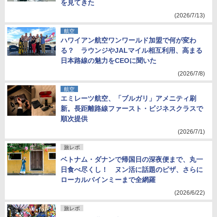
を見てきた
(2026/7/13)
航空
ハワイアン航空ワンワールド加盟で何が変わ
る？ ラウンジやJALマイル相互利用、高まる
日本路線の魅力をCEOに聞いた
(2026/7/8)
航空
エミレーツ航空、「ブルガリ」アメニティ刷
新。長距離路線ファースト・ビジネスクラスで
順次提供
(2026/7/1)
旅レポ
ベトナム・ダナンで帰国日の深夜便まで、丸一
日食べ尽くし！ ヌン活に話題のピザ、さらに
ローカルバインミーまで全網羅
(2026/6/22)
旅レポ