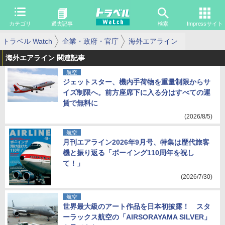
カテゴリ
過去記事
検索
Impressサイト
トラベル Watch
企業・政府・官庁
海外エアライン
海外エアライン 関連記事
航空
ジェットスター、機内手荷物を重量制限からサ
イズ制限へ。前方座席下に入る分はすべての運
賃で無料に
(2026/8/5)
航空
月刊エアライン2026年9月号、特集は歴代旅客
機と振り返る「ボーイング110周年を祝し
て！」
(2026/7/30)
航空
世界最大級のアート作品を日本初披露！ スタ
ーラックス航空の「AIRSORAYAMA SILVER」