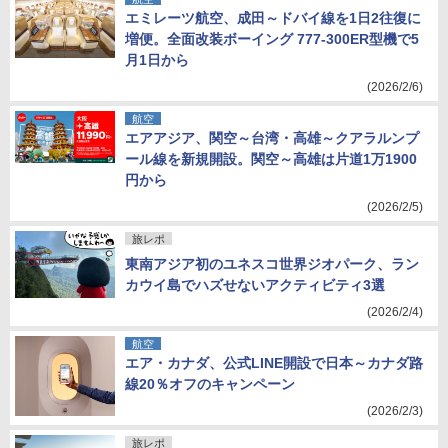
エミレーツ航空、成田～ドバイ線を1日2往復に
増便。全面改装ボーイング 777-300ER型機で5
月1日から
(2026/2/6)
航空
エアアジア、関空～台湾・高雄～クアラルンプ
ール線を新規開設。関空～高雄は片道1万1900
円から
(2026/2/5)
旅レポ
東南アジア初のユネスコ世界ジオパーク、ラン
カウイ島でハズせないアクティビティ3選
(2026/2/4)
航空
エア・カナダ、公式LINE開設で日本～カナダ路
線20％オフのキャンペーン
(2026/2/3)
旅レポ