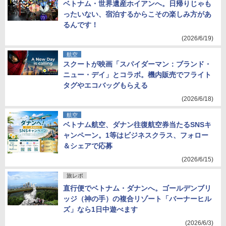
ベトナム・世界遺産ホイアンへ。日帰りじゃも
ったいない、宿泊するからこその楽しみ方があ
るんです！
(2026/6/19)
航空
スクートが映画「スパイダーマン：ブランド・
ニュー・デイ」とコラボ。機内販売でフライト
タグやエコバッグもらえる
(2026/6/18)
航空
ベトナム航空、ダナン往復航空券当たるSNSキ
ャンペーン。1等はビジネスクラス、フォロー
＆シェアで応募
(2026/6/15)
旅レポ
直行便でベトナム・ダナンへ。ゴールデンブリ
ッジ（神の手）の複合リゾート「バーナーヒル
ズ」なら1日中遊べます
(2026/6/3)