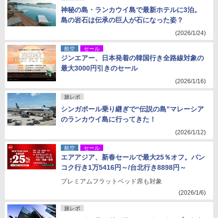
神秘の島・ランカウイ島で最新ホテルに3泊。
島の岩石は伝承の巨人が石になった姿？
(2026/1/24)
航空
セール
ジンエアー、日本発着の韓国行き全路線対象の
最大3000円引きのセール
(2026/1/16)
旅レポ
シンガポール乗り継ぎで“伝説の島”マレーシア
のランカウイ島に行ってきた！
(2026/1/12)
航空
セール
エアアジア、新春セールで最大25％オフ。バン
コク行き1万5416円～/台北行き8898円～
プレミアムフラットベッド席も対象
(2026/1/6)
旅レポ