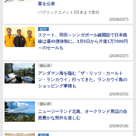
案を公表
パブリックコメント3月末まで受付
(2026/2/27)
航空
スクート、羽田～シンガポール線開設で日本路
線は週45便体制に。3月5日から片道1万7000円
～のセールも
(2026/2/27)
旅レポ
アンダマン海を臨む「ザ・リッツ・カールト
ン・ランカウイ」行ってきた。ランカウイ島の
ショッピング事情も
(2026/2/23)
旅レポ
ニュージーランド北島、オークランド周辺の自
然豊かな郊外を楽しむ
(2026/2/18)
航空