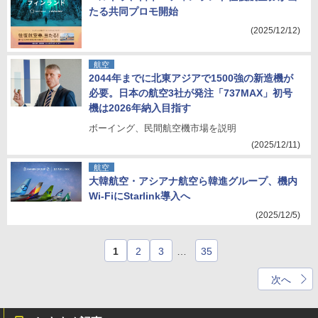
たる共同プロモ開始
(2025/12/12)
航空
2044年までに北東アジアで1500強の新造機が
必要。日本の航空3社が発注「737MAX」初号
機は2026年納入目指す
ボーイング、民間航空機市場を説明
(2025/12/11)
航空
大韓航空・アシアナ航空ら韓進グループ、機内
Wi-FiにStarlink導入へ
(2025/12/5)
1
2
3
…
35
次へ