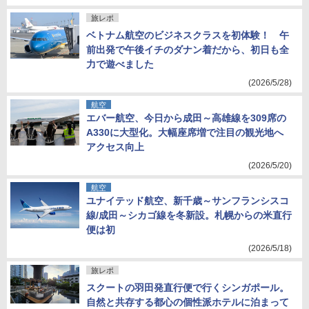
旅レポ
ベトナム航空のビジネスクラスを初体験！ 午
前出発で午後イチのダナン着だから、初日も全
力で遊べました
(2026/5/28)
航空
エバー航空、今日から成田～高雄線を309席の
A330に大型化。大幅座席増で注目の観光地へ
アクセス向上
(2026/5/20)
航空
ユナイテッド航空、新千歳～サンフランシスコ
線/成田～シカゴ線を冬新設。札幌からの米直行
便は初
(2026/5/18)
旅レポ
スクートの羽田発直行便で行くシンガポール。
自然と共存する都心の個性派ホテルに泊まって