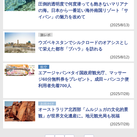
圧倒的透明度で何度潜っても飽きないマリアナ
の海。日本から一番近い海外南国リゾート「サ
イパン」の魅力を改めて
(2025/8/13)
旅レポ
ウズベキスタンでシルクロードのオアシスとし
て栄えた都市「ブハラ」を訪れる
(2025/8/12)
航空
エアージャパン×タイ国政府観光庁、マッサー
ジ60分無料券をプレゼント。成田～バンコク便
利用者先着700人
(2025/7/28)
お出かけ
オーストラリア北西部「ムルジュガの文化的景
観」が世界文化遺産に。地元観光局も祝福
(2025/7/28)