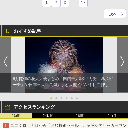
1
2
3
…
17
次へ
おすすめ記事
8月開催の花火大会まとめ。国内最大級2.4万発「幕張ビ
ーチ」や日本三大「長岡」など大型イベント目白押し！
●
●
●
●
●
●
アクセスランキング
1時間
24時間
1週間
1カ月
ユニクロ、今日から「お盆特別セール」。涼感シアサッカーワン