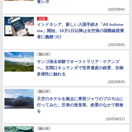
食レポ
(2025/9/4)
話題
インドネシア、新しい入国手続き「All Indone
sia」開始。10月1日以降は全空港の国際線搭乗
者に義務づけ
(2025/9/3)
旅レポ
サンゴ保全体験でオーストラリア・ケアンズ
へ。玄関口キュランダで世界遺産の絶景、生物
多様性に触れる
(2025/9/3)
旅レポ
天空のホテルを拠点に東部ジャワのブロモ山に
行ってみた。圧巻の造形美、絶景のなかで朝食
を
(2025/8/17)
旅レポ