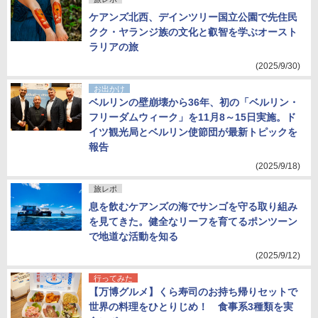
ケアンズ北西、デインツリー国立公園で先住民
クク・ヤランジ族の文化と叡智を学ぶオースト
ラリアの旅
(2025/9/30)
お出かけ
ベルリンの壁崩壊から36年、初の「ベルリン・
フリーダムウィーク」を11月8～15日実施。ド
イツ観光局とベルリン使節団が最新トピックを
報告
(2025/9/18)
旅レポ
息を飲むケアンズの海でサンゴを守る取り組み
を見てきた。健全なリーフを育てるポンツーン
で地道な活動を知る
(2025/9/12)
行ってみた
【万博グルメ】くら寿司のお持ち帰りセットで
世界の料理をひとりじめ！ 食事系3種類を実