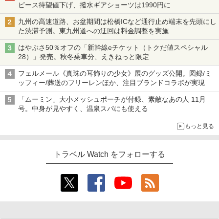
ピース待望値下げ、撥水ギアショーツは1990円に
九州の高速道路、お盆期間は松橋ICなど通行止め端末を先頭にし
た渋滞予測。東九州道への迂回は料金調整を実施
はやぶさ50％オフの「新幹線eチケット（トクだ値スペシャル
28）」発売。秋冬乗車分、えきねっと限定
フェルメール《真珠の耳飾りの少女》展のグッズ公開。図録/ミ
ッフィー/葬送のフリーレンほか、注目ブランドコラボが実現
「ムーミン」大小メッシュポーチが付録、素敵なあの人 11月
号。中身が見やすく、温泉スパにも使える
もっと見る
トラベル Watch をフォローする