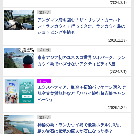
(2026/3/4)
旅レポ
アンダマン海を臨む「ザ・リッツ・カールト
ン・ランカウイ」行ってきた。ランカウイ島の
ショッピング事情も
(2026/2/23)
旅レポ
東南アジア初のユネスコ世界ジオパーク、ラン
カウイ島でハズせないアクティビティ3選
(2026/2/4)
セール
エクスペディア、航空＋宿泊パッケージ購入で
航空券実質無料など「ハワイ旅行超応援キャン
ペーン」
(2026/1/27)
旅レポ
神秘の島・ランカウイ島で最新ホテルに3泊。
島の岩石は伝承の巨人が石になった姿？