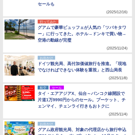
セールも
(2025/12/16)
行ってみた
グアムで豪華ビュッフェが人気の「ツバキタワ
ー」に行ってきた。ホテル→ドンキで買い物→
空港の動線が完璧
(2025/11/24)
お出かけ
ドイツ観光局、高付加価値旅行を推進。「現地
でなければできない体験を重視」と西山局長
(2025/11/8)
航空
セール
タイ・エアアジアX、仙台～バンコク線開設で
片道1万9990円からのセール。プーケット、チ
ェンマイ、チェンライ行きもおトクに
(2025/11/4)
お出かけ
グアム政府観光局、対象の代理店から旅行申込