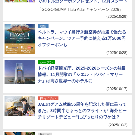
で30ドル分クーポンプレゼント。12月スタート
「GOGO!GUAM Hafa Adai キャンペーン 2026」
(2025/10/29)
航空
ベルトラ、マウイ島行き航空券が抽選で当たる
キャンペーン。ツアー予約に使える1万5000円
オフクーポンも
(2025/10/28)
シーズン
ドバイ経済観光庁、2025-2026シーズンの注目
情報。11月開業の「シエル・ドバイ・マリー
ナ」は高さ世界一のホテルに
(2025/10/17)
行ってみた
JALのグアム就航55周年を記念した便に乗って
きた。3時間半ちょっとのフライトが“海外ビー
チリゾートデビュー”にぴったりのワケは？
(2025/10/2)
旅レポ