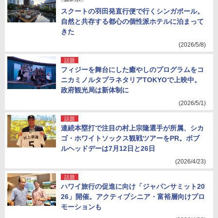
スクートの羽田発直行便で行くシンガポール。
自然と共存する都心の個性派ホテルに泊まって
きた
(2026/5/8)
話題
フィジーを舞台にした癒やしのプログラムをコ
ニカミノルタプラネタリアTOKYOで上映中。
政府観光局は新体制に
(2026/5/1)
話題
連続本塁打で注目の村上宗隆選手が所属、シカ
ゴ・ホワイトソックス観戦ツアーをPR。ボブ
ルヘッドデーは7月12日と26日
(2026/4/23)
話題
ハワイ旅行の促進に向け「ジャパンサミット20
26」開催。アクティブシニア・富裕層向けプロ
モーションも