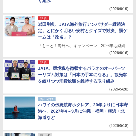
り組み
(2026/6/19)
話題
岩田剛典、JATA海外旅行アンバサダー継続決
定。とにかく明るい安村とクイズで対決、罰ゲ
ームは「改名」？
「もっと！海外へ」キャンペーン、2026年も継続
(2026/6/16)
話題
JATA、環境税を徴収するパラオのオーバーツ
ーリズム対策は「日本の手本になる」。観光客
を絞りつつ消費総額を維持する取り組み
(2026/5/28)
お出かけ
ハワイの伝統航海ホクレア、20年ぶりに日本寄
港へ。2027年4～9月に沖縄・福岡・横浜・北
海道など
(2026/5/18)
旅レポ