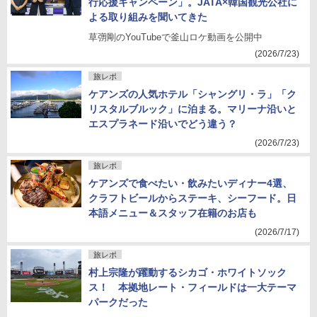
行応援キャンペーン」。JATA×韓国観光公社に
よる取り組みを聞いてきた
草彅剛のYouTubeで釜山ロケ動画を公開中
(2026/7/23)
旅レポ
ケアンズの人気ホテル「シャングリ・ラ」「ク
リスタルブルック」に泊まる。マリーナ沿いと
エスプラネード沿いでどう違う？
(2026/7/23)
旅レポ
ケアンズで食べたい・飲みたいディナー4選、
クラフトビールからステーキ、シーフード。日
本語メニュー＆スタッフ在籍のお店も
(2026/7/17)
旅レポ
村上宗隆が躍動するシカゴ・ホワイトソック
ス！ 本拠地レート・フィールドは一大テーマ
パークだった