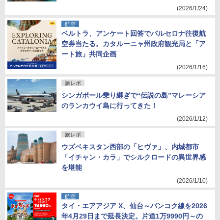
(2026/1/24)
航空
ベルトラ、アンケート回答でバルセロナ往復航
空券当たる。カタルーニャ州政府観光局と「ア
ート旅」共同企画
(2026/1/16)
旅レポ
シンガポール乗り継ぎで“伝説の島”マレーシア
のランカウイ島に行ってきた！
(2026/1/12)
旅レポ
ウズベキスタン西部の「ヒヴァ」、内城都市
「イチャン・カラ」でシルクロードの異世界感
を堪能
(2026/1/10)
航空
タイ・エアアジア X、仙台～バンコク線を2026
年4月29日まで延長決定。片道1万9990円～の