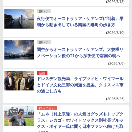
(2026/7/13)
旅レポ
夜行便でオーストラリア・ケアンズに到着。早
朝から動き出している南国の港町の歩き方
(2026/7/10)
旅レポ
関空からオーストラリア・ケアンズ。大規模リ
ノベーション後のT1から深夜便で南国の朝へ
(2026/7/6)
話題
ドレスデン観光局、ライプツィヒ・ワイマール
とドイツ文化三都の周遊を提案。クリスマス市
の過ごし方も
(2026/6/25)
行ってみた
「ムネ（村上宗隆）の人気はグッズもトップク
ラス」シカゴ・ホワイトソックス副社長ブルッ
クス・ボイヤー氏に聞く日本ファンへ向けた取