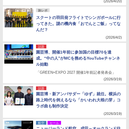
(2026/4/20)
旅レポ
スクートの羽田発フライトでシンガポールに行
ってきた。謎の機内食「おでんとご飯」ってな
んだ？
(2026/4/2)
話題
園芸博、開催1年前に参加国の目標70を達
成。“中の人”がMCを務めるYouTubeチャンネ
ル始動
「GREEN×EXPO 2027 開催1年前記者発表会」
(2026/3/19)
話題
園芸博・新アンバサダー「ゆず」就任。横浜の
路上時代を例えるなら「かいわれ大根の芽」コ
ラボ曲も制作決定
(2026/3/19)
航空
セール
ニュージーランド航空、成田～オークランド往