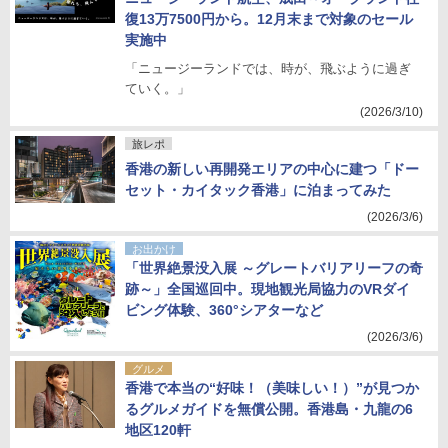
復13万7500円から。12月末まで対象のセール
実施中
「ニュージーランドでは、時が、飛ぶように過ぎ
ていく。」
(2026/3/10)
旅レポ
香港の新しい再開発エリアの中心に建つ「ドー
セット・カイタック香港」に泊まってみた
(2026/3/6)
お出かけ
「世界絶景没入展 ～グレートバリアリーフの奇
跡～」全国巡回中。現地観光局協力のVRダイ
ビング体験、360°シアターなど
(2026/3/6)
グルメ
香港で本当の“好味！（美味しい！）”が見つか
るグルメガイドを無償公開。香港島・九龍の6
地区120軒