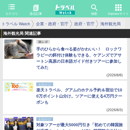
カテゴリ
過去記事
検索
Impressサイト
トラベル Watch
企業・政府・官庁
政府・官庁
海外観光局
海外観光局 関連記事
旅レポ
手のひらから食べる姿がかわいい！ ロックワ
ラビーの餌付け体験もできる、ケアンズでアサ
ートン高原の日本語ガイド付きツアーに参加し
てみた
(2026/8/8)
お出かけ
楽天トラベル、グアムのホテル予約＆宿泊で10
0万ポイント山分け。ツアーに使える4万円クー
ポンも
(2026/8/3)
お出かけ
対象ツアーが最大5000円引き「初めての韓国旅