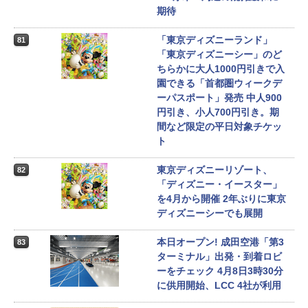
期待
「東京ディズニーランド」
81
「東京ディズニーシー」のど
ちらかに大人1000円引きで入
園できる「首都圏ウィークデ
ーパスポート」発売 中人900
円引き、小人700円引き。期
間など限定の平日対象チケッ
ト
東京ディズニーリゾート、
82
「ディズニー・イースター」
を4月から開催 2年ぶりに東京
ディズニーシーでも展開
本日オープン! 成田空港「第3
83
ターミナル」出発・到着ロビ
ーをチェック 4月8日3時30分
に供用開始、LCC 4社が利用