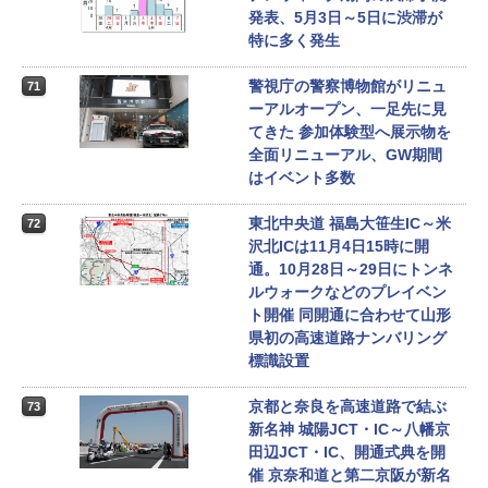
発表、5月3日～5日に渋滞が
特に多く発生
警視庁の警察博物館がリニュ
71
ーアルオープン、一足先に見
てきた 参加体験型へ展示物を
全面リニューアル、GW期間
はイベント多数
東北中央道 福島大笹生IC～米
72
沢北ICは11月4日15時に開
通。10月28日～29日にトンネ
ルウォークなどのプレイベン
ト開催 同開通に合わせて山形
県初の高速道路ナンバリング
標識設置
京都と奈良を高速道路で結ぶ
73
新名神 城陽JCT・IC～八幡京
田辺JCT・IC、開通式典を開
催 京奈和道と第二京阪が新名