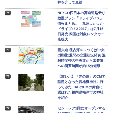
神を介して直結
NEXCO西日本の高速道路乗り
74
放題プラン「ドライブパス」
情報まとめ。「九州よかよか
ドライブパス2017」は7月15
日発売 四国は対象レンタカー
店拡大
圏央道 境古河IC～つくば中央I
75
C開通1週間の交通状況発表 混
雑時間帯の中央道から常磐道
への所要時間が約15分短縮
【旅レポ】「光の道」のCMで
76
話題となった宮地嶽神社に行
ってみた JALのCMの舞台に
選ばれた福岡県福津市の神社
を紹介
セントレア1階にオープンする
77