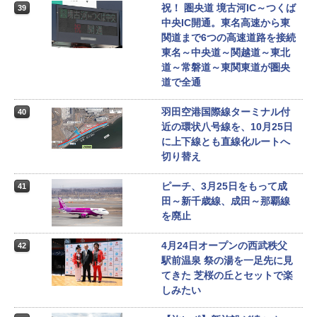
祝！ 圏央道 境古河IC～つくば
39
中央IC開通。東名高速から東
関道まで6つの高速道路を接続
東名～中央道～関越道～東北
道～常磐道～東関東道が圏央
道で全通
羽田空港国際線ターミナル付
40
近の環状八号線を、10月25日
に上下線とも直線化ルートへ
切り替え
ピーチ、3月25日をもって成
41
田～新千歳線、成田～那覇線
を廃止
4月24日オープンの西武秩父
42
駅前温泉 祭の湯を一足先に見
てきた 芝桜の丘とセットで楽
しみたい