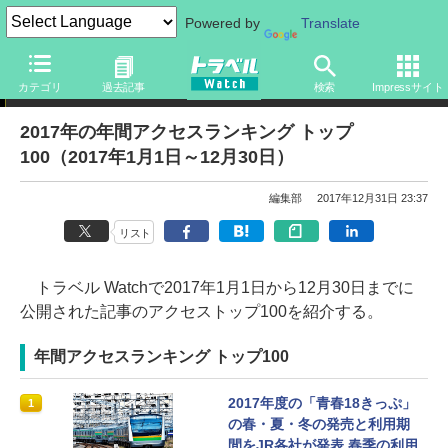
Powered by
Translate
アクセスランキング
カテゴリ
過去記事
検索
Impressサイト
2017年の年間アクセスランキング トップ
100（2017年1月1日～12月30日）
編集部
2017年12月31日 23:37
リスト
トラベル Watchで2017年1月1日から12月30日までに
公開された記事のアクセストップ100を紹介する。
年間アクセスランキング トップ100
2017年度の「青春18きっぷ」
1
の春・夏・冬の発売と利用期
間をJR各社が発表 春季の利用