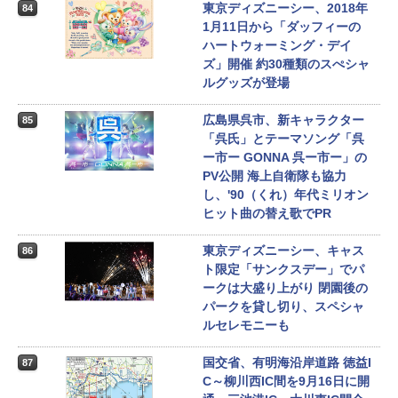
東京ディズニーシー、2018年
84
1月11日から「ダッフィーの
ハートウォーミング・デイ
ズ」開催 約30種類のスぺシャ
ルグッズが登場
広島県呉市、新キャラクター
85
「呉氏」とテーマソング「呉
ー市ー GONNA 呉ー市ー」の
PV公開 海上自衛隊も協力
し、'90（くれ）年代ミリオン
ヒット曲の替え歌でPR
東京ディズニーシー、キャス
86
ト限定「サンクスデー」でパ
ークは大盛り上がり 閉園後の
パークを貸し切り、スペシャ
ルセレモニーも
国交省、有明海沿岸道路 徳益I
87
C～柳川西IC間を9月16日に開