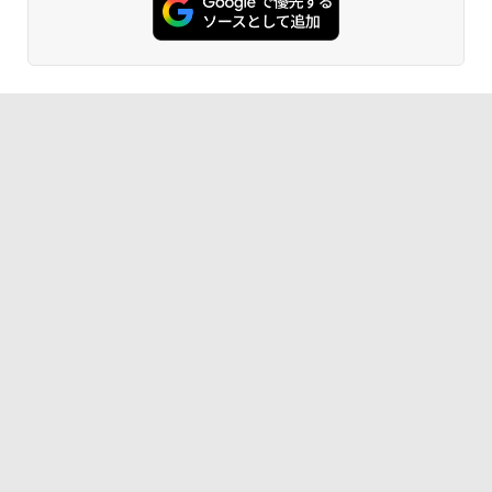
レーム テント
￥14,800
GRANDOOR ステンレス保冷剤 2個セット 2
026リニューアル 急速冷凍 空間倍増 衛生的
コンパクト 保冷力長持ち
￥2,980
DEWEL パラソル 大型 ビーチ アウトドアパ
ラソル ガーデン サイトシート付 折りたたみ
防水 UVカット 4段階高さ調整 軽量 収納袋付
き
￥6,999
熊撃退スプレー 熊よけスプレー 熊スプレー
【日本企業販売】超強力クマ対策スプレー 30
0ml（連続噴射30秒）110ml（連続噴射15
秒）射程5～10m 安全ロック搭載 携帯収納袋
付き ヒグマ・イノシシ対策 自治体・教育機