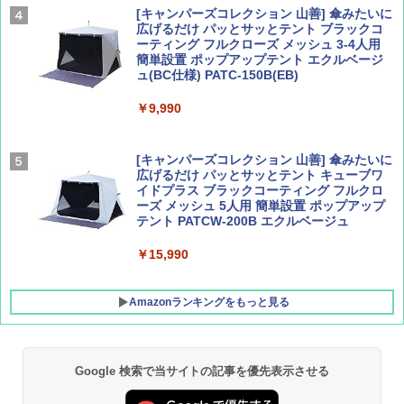
￥2,277
[キャンパーズコレクション 山善] 傘みたいに
広げるだけ パッとサッとテント ブラックコ
ーティング フルクローズ メッシュ 3-4人用
簡単設置 ポップアップテント エクルベージ
AIRLINE（エアライン）2026年9月号【特
新しい日本地理 地図・統計・移動から読み
ュ(BC仕様) PATC-150B(EB)
集】ボーイング110周年を祝して！
解く (講談社現代新書)
￥9,990
￥1,760
￥1,540
[キャンパーズコレクション 山善] 傘みたいに
広げるだけ パッとサッとテント キューブワ
イドプラス ブラックコーティング フルクロ
ーズ メッシュ 5人用 簡単設置 ポップアップ
テント PATCW-200B エクルベージュ
￥15,990
Amazonランキングをもっと見る
Google 検索で当サイトの記事を優先表示させる
BUNDOK(バンドック)ソロ ドーム 1 EX BDK
-08EX カーキ ソロキャンプ ポリエステル フ