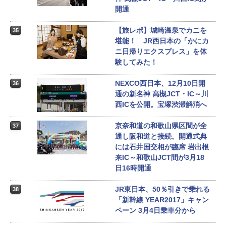
開通
【旅レポ】城崎温泉でカニを
35
堪能！ JR西日本の「かにカ
ニ日帰りエクスプレス」を体
験してみた！
NEXCO西日本、12月10日開
36
通の新名神 高槻JCT・IC～川
西ICを公開。宝塚渋滞解消へ
京奈和道の和歌山県区間が全
37
通し阪和道と接続。開通式典
には石井国交相が臨席 岩出根
来IC～和歌山JCT間が3月18
日16時開通
JR東日本、50％引きで乗れる
38
「新幹線 YEAR2017」キャン
ペーン 3月4日乗車分から