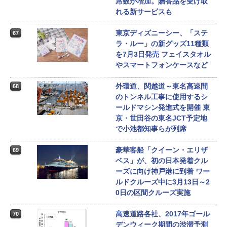
席数が増加。贈答品を受け取
れる新サービスも
東京ディズニーシー、「ステ
67
ラ・ルー」の新グッズ11種類
を7月3日発売 フェイスタオル
やスマートフォンケースなど
外環道、関越道～東名高速間
68
のトンネル工事に使用するシ
ールドマシン発進式を開催 東
京・世田谷の東名JCT予定地
で小池都知事らが列席
豪華客船「クイーン・エリザ
69
ベス」が、初の日本発着クル
ーズに向け神戸港に到着 ワー
ルドクルーズ中に3月13日～2
0日の区間クルーズ実施
高速道路各社、2017年ゴール
70
デンウィーク期間の渋滞予測