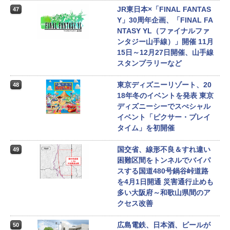
JR東日本×「FINAL FANTAS
47
Y」30周年企画、「FINAL FA
NTASY YL（ファイナルファ
ンタジー山手線）」開催 11月
15日～12月27日開催、山手線
スタンプラリーなど
東京ディズニーリゾート、20
48
18年冬のイベントを発表 東京
ディズニーシーでスぺシャル
イベント「ピクサー・プレイ
タイム」を初開催
国交省、線形不良＆すれ違い
49
困難区間をトンネルでバイパ
スする国道480号鍋谷峠道路
を4月1日開通 災害通行止めも
多い大阪府～和歌山県間のア
クセス改善
広島電鉄、日本酒、ビールが
50