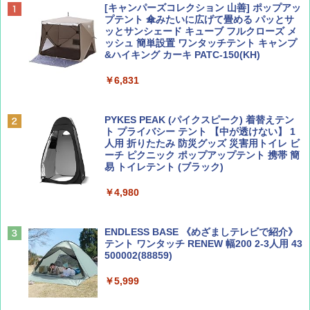
ディズニーファン ２０２６年 ９月号 [雑
D40 地球の歩き方 チェンマイ タイ北部の魅
[キャンパーズコレクション 山善] ポップアッ
誌] (ＤＩＳＮＥＹ ＦＡＮ)
力的な町 2026～2027 地球の歩き方D アジア
プテント 傘みたいに広げて畳める パッとサ
ッとサンシェード キューブ フルクローズ メ
ッシュ 簡単設置 ワンタッチテント キャンプ
￥713
￥2,079
&ハイキング カーキ PATC-150(KH)
￥6,831
BE-PAL(ビ-パル) 2026年 9 月号【特別付録:
A09 地球の歩き方 イタリア 2026～2027 地
SOTO ミニマル"旅"財布 ランダム2種】
球の歩き方A ヨーロッパ
PYKES PEAK (パイクスピーク) 着替えテン
ト プライバシー テント 【中が透けない】 1
￥1,500
￥2,479
人用 折りたたみ 防災グッズ 災害用トイレ ビ
ーチ ピクニック ポップアップテント 携帯 簡
易 トイレテント (ブラック)
山と溪谷 2026年8月号「南アルプス大全」
地球の歩き方 スター・ウォーズ
￥4,980
￥1,540
￥2,695
ENDLESS BASE 《めざましテレビで紹介》
テント ワンタッチ RENEW 幅200 2-3人用 43
500002(88859)
Coyote No.89 特集 星野道夫 夢見る旅
A26 地球の歩き方 チェコ ポーランド スロヴ
ァキア 2026～2027 地球の歩き方A ヨーロッ
￥5,999
パ
￥1,540