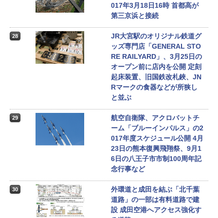
017年3月18日16時 首都高が
第三京浜と接続
JR大宮駅のオリジナル鉄道グ
28
ッズ専門店「GENERAL STO
RE RAILYARD」、3月25日の
オープン前に店内を公開 定刻
起床装置、旧国鉄改札鋏、JN
Rマークの食器などが所狭し
と並ぶ
航空自衛隊、アクロバットチ
29
ーム「ブルーインパルス」の2
017年度スケジュール公開 4月
23日の熊本復興飛翔祭、9月1
6日の八王子市市制100周年記
念行事など
外環道と成田を結ぶ「北千葉
30
道路」の一部は有料道路で建
設 成田空港へアクセス強化す