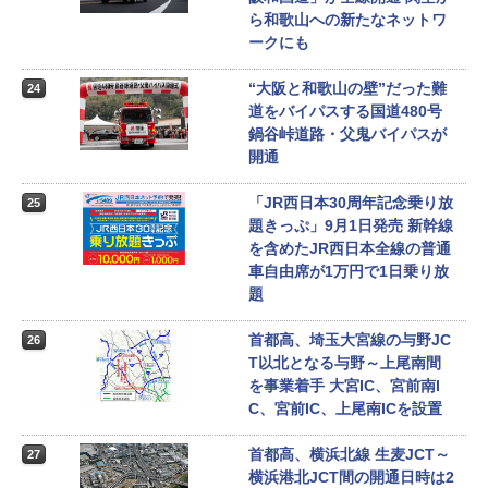
ら和歌山への新たなネットワ
ークにも
“大阪と和歌山の壁”だった難
24
道をバイパスする国道480号
鍋谷峠道路・父鬼バイパスが
開通
「JR西日本30周年記念乗り放
25
題きっぷ」9月1日発売 新幹線
を含めたJR西日本全線の普通
車自由席が1万円で1日乗り放
題
首都高、埼玉大宮線の与野JC
26
T以北となる与野～上尾南間
を事業着手 大宮IC、宮前南I
C、宮前IC、上尾南ICを設置
首都高、横浜北線 生麦JCT～
27
横浜港北JCT間の開通日時は2