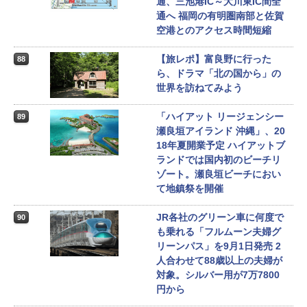
通、三池港IC～大川東IC間全
通へ 福岡の有明圏南部と佐賀
空港とのアクセス時間短縮
【旅レポ】富良野に行った
88
ら、ドラマ「北の国から」の
世界を訪ねてみよう
「ハイアット リージェンシー
89
瀬良垣アイランド 沖縄」、20
18年夏開業予定 ハイアットブ
ランドでは国内初のビーチリ
ゾート。瀬良垣ビーチにおい
て地鎮祭を開催
JR各社のグリーン車に何度で
90
も乗れる「フルムーン夫婦グ
リーンパス」を9月1日発売 2
人合わせて88歳以上の夫婦が
対象。シルバー用が7万7800
円から