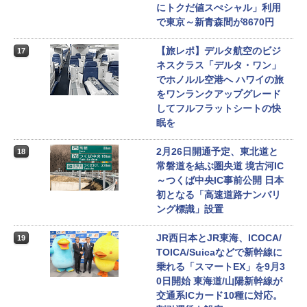
にトクだ値スぺシャル」利用
で東京～新青森間が8670円
【旅レポ】デルタ航空のビジ
17
ネスクラス「デルタ・ワン」
でホノルル空港へ ハワイの旅
をワンランクアップグレード
してフルフラットシートの快
眠を
2月26日開通予定、東北道と
18
常磐道を結ぶ圏央道 境古河IC
～つくば中央IC事前公開 日本
初となる「高速道路ナンバリ
ング標識」設置
JR西日本とJR東海、ICOCA/
19
TOICA/Suicaなどで新幹線に
乗れる「スマートEX」を9月3
0日開始 東海道/山陽新幹線が
交通系ICカード10種に対応。