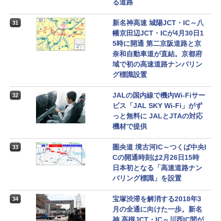
る道路
新名神高速 城陽JCT・IC～八
31
幡京田辺JCT・ICが4月30日1
5時に開通 第二京阪道路と京
奈和自動車道が直結。京都府
域で初の高速道路ナンバリン
グ標識設置
JALの国内線で機内Wi-Fiサー
32
ビス「JAL SKY Wi-Fi」がず
っと無料に JALとJTAの対応
機材で提供
圏央道 境古河IC～つくば中央I
33
Cの開通時刻は2月26日15時
日本初となる「高速道路ナン
バリング標識」を設置
宝塚渋滞を解消する2018年3
34
月の全通に向けた一歩。新名
神 高槻JCT・IC～川西IC間が