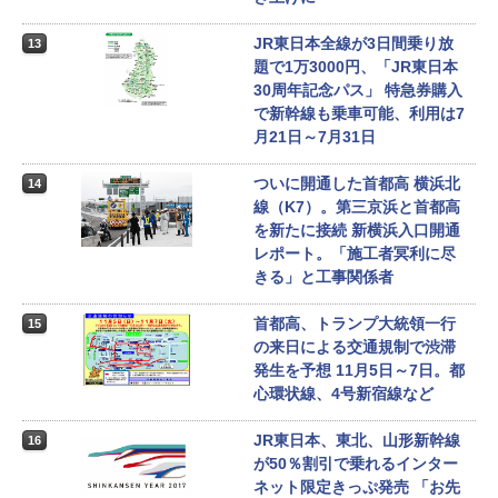
JR東日本全線が3日間乗り放
13
題で1万3000円、「JR東日本
30周年記念パス」 特急券購入
で新幹線も乗車可能、利用は7
月21日～7月31日
ついに開通した首都高 横浜北
14
線（K7）。第三京浜と首都高
を新たに接続 新横浜入口開通
レポート。「施工者冥利に尽
きる」と工事関係者
首都高、トランプ大統領一行
15
の来日による交通規制で渋滞
発生を予想 11月5日～7日。都
心環状線、4号新宿線など
JR東日本、東北、山形新幹線
16
が50％割引で乗れるインター
ネット限定きっぷ発売 「お先