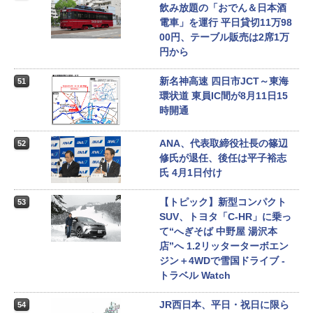
飲み放題の「おでん＆日本酒
電車」を運行 平日貸切11万98
00円、テーブル販売は2席1万
円から
新名神高速 四日市JCT～東海
51
環状道 東員IC間が8月11日15
時開通
ANA、代表取締役社長の篠辺
52
修氏が退任、後任は平子裕志
氏 4月1日付け
【トピック】新型コンパクト
53
SUV、トヨタ「C-HR」に乗っ
て“へぎそば 中野屋 湯沢本
店”へ 1.2リッターターボエン
ジン＋4WDで雪国ドライブ -
トラベル Watch
JR西日本、平日・祝日に限ら
54