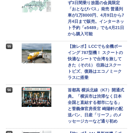
ず3日間乗り放題の会員限定
「おとなびパス」発売 普通列
車が1万8000円、4月9日から7
月4日まで販売。インターネッ
ト予約「e5489」でも4月21日
から購入可能
【旅レポ】LCCでも全機ボー
55
イング 787型機！ スクートの
快適なシートで台湾を旅して
きた（その1） 往路はスクー
トビズ、復路はエコノミーク
ラスに搭乗
首都高 横浜北線（K7）開通式
56
典。「横浜市は渋滞なく日本
全国と直結する都市になる」
と菅義偉官房長官 崎陽軒の配
送バン、日産「リーフ」のメ
ッセージカーなど通り初め