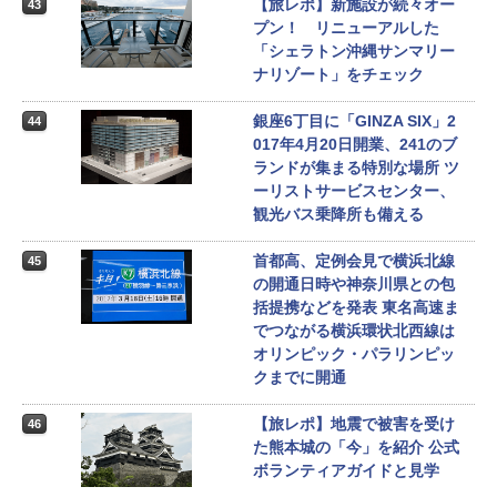
【旅レポ】新施設が続々オー
43
プン！ リニューアルした
「シェラトン沖縄サンマリー
ナリゾート」をチェック
銀座6丁目に「GINZA SIX」2
44
017年4月20日開業、241のブ
ランドが集まる特別な場所 ツ
ーリストサービスセンター、
観光バス乗降所も備える
首都高、定例会見で横浜北線
45
の開通日時や神奈川県との包
括提携などを発表 東名高速ま
でつながる横浜環状北西線は
オリンピック・パラリンピッ
クまでに開通
【旅レポ】地震で被害を受け
46
た熊本城の「今」を紹介 公式
ボランティアガイドと見学