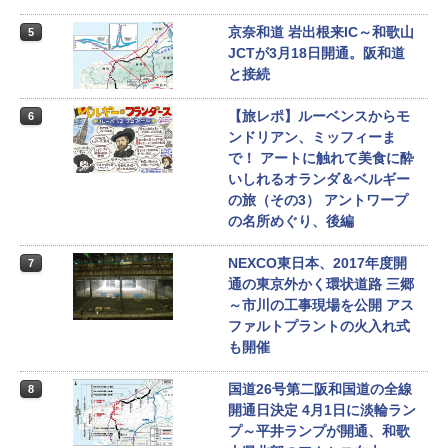
京奈和道 岩出根来IC～和歌山
5
JCTが3月18日開通。阪和道
と接続
【旅レポ】ルーベンスからモ
6
ンドリアン、ミッフィーま
で！ アートに触れて美食に酔
いしれるオランダ＆ベルギー
の旅（その3） アントワープ
の名所めぐり、後編
NEXCO東日本、2017年度開
7
通の東京外かく環状道路 三郷
～市川の工事現場を公開 アス
ファルトプラントの火入れ式
も開催
国道26号第二阪和国道の全線
8
開通日決定 4月1日に淡輪ラン
プ～平井ランプが開通、和歌