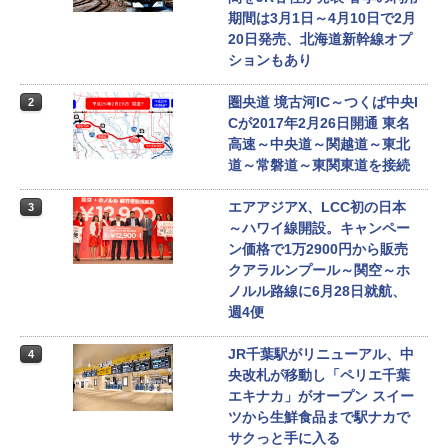
期間は3月1日～4月10日で2月
20日発売、北海道新幹線オプ
ションもあり
圏央道 境古河IC～つくば中央I
2
Cが2017年2月26日開通 東名
高速～中央道～関越道～東北
道～常磐道～東関東道を接続
エアアジアX、LCC初の日本
3
～ハワイ線開設。キャンペー
ン価格で1万2900円から販売
クアラルンプール～関空～ホ
ノルル路線に6月28日就航、
週4便
JR千葉駅がリニューアル、中
4
央改札が移動し「ペリエ千葉
エキナカ」がオープン スイー
ツから生鮮食品まで駅ナカで
サクっと手に入る