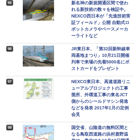
新名神の新規開通区間で使わ
95
れる新技術の数々を検証中。
NEXCO西日本が「先進技術実
証フィールド」公開 自動式ロ
ボットカメラやペースメーカ
ーライトなど
JR東日本、「第32回新幹線車
96
両基地まつり」10月21日開催
列車で来場の先着5000名にポ
ストカードをプレゼント
NEXCO東日本、高速道路リニ
97
ューアルプロジェクトの工事
箇所、外環道工事の東名JCT
側からのシールドマシン発進
などを発表 2017年1月の定例
会見
国交省、山陰道の無料区間と
98
なる鳥取西道路の浜村鹿野温