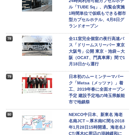
24時間利用可能カプセルホテ
ル「TUBE Sq」、内覧会実施
1時間単位で仮眠もできる都市
型カプセルホテル、4月8日グ
ランドオープン
全11室完全個室の夜行高速バ
78
ス「ドリームスリーパー 東京
大阪号」公開 東京・池袋～大
阪（OCAT、門真車庫）間で1
月18日から運行
日本初のムーミンテーマパー
79
ク「Metsa（メッツァ）」着
工、2019年春に全面オープン
予定 建設予定地の埼玉県飯能
市で地鎮祭
NEXCO中日本、新東名 海老
80
名南JCT～厚木南IC間を2018
年1月28日15時開通。海老名J
CT/厚木IC周辺の混雑緩和に