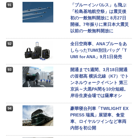
「ブルーインパルス」も飛ぶ
91
「松島基地航空祭」は震災後
初の一般無料開放に 8月27日
開催。7年振りに東日本大震災
以前の一般無料開放に
全日空商事、ANAブルーをあ
92
しらったTUMI別注バッグ「T
UMI for ANA」9月1日発売
開通まで1週間、3月18日開通
93
の首都高 横浜北線（K7）でト
ンネルウォークイベント 第三
京浜～大黒PA間を10分短縮。
岸谷生麦会場では薩摩オシ
豪華寝台列車「TWILIGHT EX
94
PRESS 瑞風」展望車、食堂
車、ロイヤルツインなど車両
内部を初公開