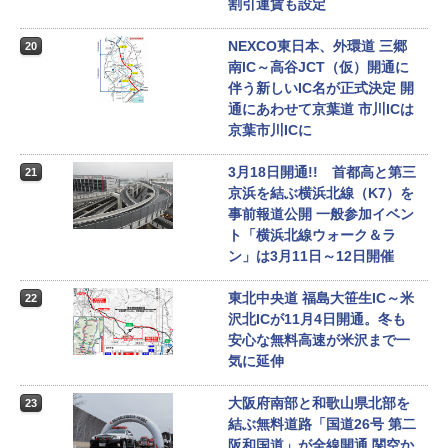
割引運賃も設定
NEXCO東日本、外環道 三郷
20
南IC～高谷JCT（仮）開通に
伴う新しいIC名が正式決定 開
通にあわせて京葉道 市川ICは
京葉市川ICに
3月18日開通!! 首都高と第三
21
京浜を結ぶ横浜北線（K7）を
事前報道公開 一般参加イベン
ト「横浜北線ウォーク＆ラ
ン」は3月11日～12日開催
東北中央道 福島大笹生IC～米
22
沢北ICが11月4日開通。冬も
安心な無料高速が米沢まで一
気に延伸
大阪府南部と和歌山県北部を
23
結ぶ無料道路「国道26号 第二
阪和国道」が全線開通 関空か