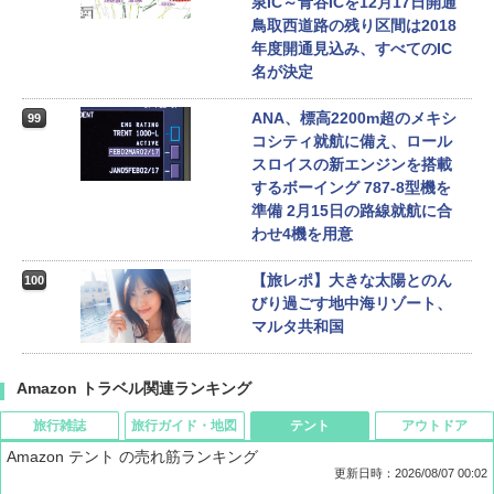
泉IC～青谷ICを12月17日開通
鳥取西道路の残り区間は2018
年度開通見込み、すべてのIC
名が決定
ANA、標高2200m超のメキシ
99
コシティ就航に備え、ロール
スロイスの新エンジンを搭載
するボーイング 787-8型機を
準備 2月15日の路線就航に合
わせ4機を用意
【旅レポ】大きな太陽とのん
100
びり過ごす地中海リゾート、
マルタ共和国
Amazon トラベル関連ランキング
旅行雑誌
旅行ガイド・地図
テント
アウトドア
Amazon テント の売れ筋ランキング
更新日時：2026/08/07 00:02