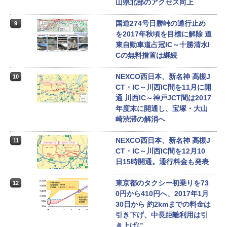
山県北部のアクセス向上
国道274号日勝峠の通行止め
9
を2017年秋頃を目標に解除 道
東自動車道占冠IC～十勝清水I
Cの無料措置は継続
NEXCO西日本、新名神 高槻J
10
CT・IC～川西IC間を11月に開
通 川西IC～神戸JCT間は2017
年度末に開通し、宝塚・大山
崎渋滞の解消へ
NEXCO西日本、新名神 高槻J
11
CT・IC～川西IC間を12月10
日15時開通。通行料金も発表
東京都のタクシー初乗りを73
12
0円から410円へ、2017年1月
30日から 約2kmまでの料金は
引き下げ、中長距離利用は引
き上げに