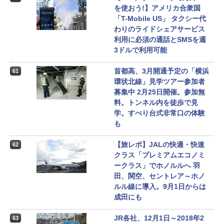
を使おう!】アメリカ合衆国
「T-Mobile US」 タクシー代
わりのライドシェアサービス
利用に必須の通話とSMSを週
3ドルで利用可能
首都高、3月開通予定の「横浜
61
環状北線」見学ツアー参加者
募集中 2月25日開催。参加無
料。トンネル内を徒歩で見
学。すべり台式非常口の体験
も
【旅レポ】JALの快適・快速
62
クラス「プレミアムエコノミ
ークラス」でホノルルへ 羽
田、関空、セントレア～ホノ
ルル線に導入。9月1日からは
成田にも
JR各社、12月1日～2018年2
63