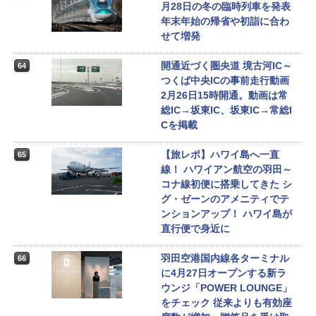
月28日の冬の臨時列車を発表
年末年始の帰省や初詣に合わ
せて増発
開通近づく圏央道 境古河IC～
64
つくば中央ICの事前走行動画
2月26日15時開通。動画は常
総IC→坂東IC、坂東IC→常総I
Cを掲載
【旅レポ】ハワイ島へ一直
65
線！ ハワイアン航空の羽田～
コナ線初便に搭乗してきた シ
グ・ゼーンのアメニティでテ
ンションアップ！ ハワイ島が
直行便で身近に
羽田空港国内線各ターミナル
66
に4月27日オープンする新ラ
ウンジ「POWER LOUNGE」
をチェック 従来よりも有効座