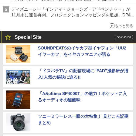
ディズニーシー「インディ・ジョーンズ・アドベンチャー」が
11月末に運営再開。プロジェクションマッピングを追加、DPA
は1500円
もっと見る
Special Site
SOUNDPEATSのイヤカフ型イヤフォン「UU2
イヤーカフ」をイヤカフマニアが語る
「ドスパラTV」の配信現場に“PAD”撮影班が潜
入!人気の秘訣に迫る!!
「A&ultima SP4000T」の魅力！ポケットに入
るオーディオの醍醐味
ソニーミラーレス一眼の大特集！ 見どころ記事
まとめ