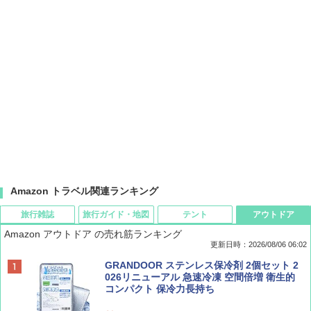
Amazon トラベル関連ランキング
旅行雑誌
旅行ガイド・地図
テント
アウトドア
Amazon アウトドア の売れ筋ランキング
更新日時：2026/08/06 06:02
ディズニーファン ２０２６年 ９月号 [雑
D40 地球の歩き方 チェンマイ タイ北部の魅
[キャンパーズコレクション 山善] ポップアッ
GRANDOOR ステンレス保冷剤 2個セット 2
誌] (ＤＩＳＮＥＹ ＦＡＮ)
力的な町 2026～2027 地球の歩き方D アジア
プテント 傘みたいに広げて畳める パッとサ
026リニューアル 急速冷凍 空間倍増 衛生的
ッとサンシェード キューブ フルクローズ メ
コンパクト 保冷力長持ち
ッシュ 簡単設置 ワンタッチテント キャンプ
￥713
￥2,079