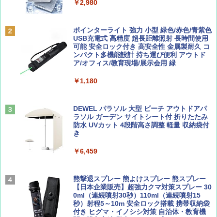
&ハイキング カーキ PATC-150(KH)
￥2,980
￥6,832
Coyote No.89 特集 星野道夫 夢見る旅
A09 地球の歩き方 イタリア 2026～2027 地
ポインターライト 強力 小型 緑色/赤色/青紫色
球の歩き方A ヨーロッパ
USB充電式 高精度 超長距離照射 長時間使用
PYKES PEAK (パイクスピーク) 着替えテン
可能 安全ロック付き 高安全性 金属製耐久 コ
￥1,540
ト プライバシー テント 【中が透けない】 1
ンパクト多機能設計 持ち運び便利 アウトド
￥2,479
人用 折りたたみ 防災グッズ 災害用トイレ ビ
ア/オフィス/教育現場/展示会用 緑
ーチ ピクニック ポップアップテント 携帯 簡
易 トイレテント (オリーブ)
￥1,180
山と溪谷 2026年8月号「南アルプス大全」
A26 地球の歩き方 チェコ ポーランド スロヴ
￥-
ァキア 2026～2027 地球の歩き方A ヨーロッ
パ
￥1,540
DEWEL パラソル 大型 ビーチ アウトドアパ
ラソル ガーデン サイトシート付 折りたたみ
￥2,277
ENDLESS BASE 《めざましテレビで紹介》
防水 UVカット 4段階高さ調整 軽量 収納袋付
テント ワンタッチ RENEW 幅200 2-3人用 43
き
500002(89232)
AIRLINE（エアライン）2026年9月号【特
￥6,459
地球の歩き方 スター・ウォーズ
集】ボーイング110周年を祝して！
￥5,499
￥2,695
￥1,760
熊撃退スプレー 熊よけスプレー 熊スプレー
[キャンパーズコレクション 山善] 傘みたいに
【日本企業販売】超強力クマ対策スプレー 30
広げるだけ パッとサッとテント ブラックコ
0ml（連続噴射30秒）110ml（連続噴射15
ーティング フルクローズ メッシュ 3-4人用
秒）射程5～10m 安全ロック搭載 携帯収納袋
簡単設置 ポップアップテント エクルベージ
付き ヒグマ・イノシシ対策 自治体・教育機
BE-PAL(ビ-パル) 2026年 9 月号【特別付録:
新しい日本地理 地図・統計・移動から読み