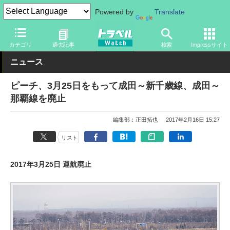
Powered by
Translate
トラベル Watch
地域
国内旅行
北海道
カテゴリ
過去記事
検索
Impressサイト
ニュース
ピーチ、3月25日をもって成田～新千歳線、成田～
那覇線を廃止
編集部：正田拓也
2017年2月16日 15:27
リスト
2017年3月25日 運航廃止