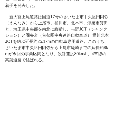
着手を発表した。
新大宮上尾道路は国道17号のさいたま市中央区円阿弥
（えんなみ）から上尾市、桶川市、北本市、鴻巣市箕田
と、埼玉県中央部を南北に縦断し、与野JCT（ジャンク
ション）と圏央道（首都圏中央連絡自動車道） 桶川北本
JCTを結ぶ延長約25.1kmの自動車専用道路。このうち、
さいたま市中央区円阿弥から上尾市堤崎までの延長約8k
mが今回の事業区間となり、設計速度80km/h、4車線の
高架道路で結ばれる。