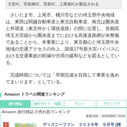
大宮IC、宮前南IC、宮前IC、上尾南ICが新設される
さいたま市、上尾市、桶川市などの埼玉県中央地域
は、東西は関越自動車道と東北自動車道、南北は圏央道
と外環道（東京外かく環状道路）の間に位置し、首都高
埼玉大宮線から圏央道までにおける高速道路網が未整備
であることから、本事業により、東京都心と埼玉県中央
地域の交通アクセスの向上、国道17号新大宮バイパスに
おける交通事故の削減や渋滞の緩和などを図るとしてい
る。
完成時期については「早期完成を目指して事業を進め
てまいります」としている。
Amazon トラベル関連ランキング
旅行雑誌
旅行ガイド・地図
テント
アウトドア
Amazon 旅行雑誌 の売れ筋ランキング
更新日時：2026/08/07 18:02
ディズニーファン ２０２６年 ９月号 [雑