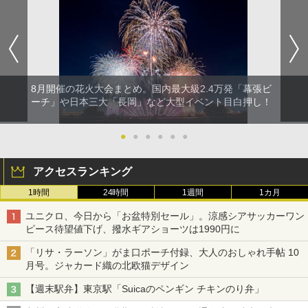
8月開催の花火大会まとめ。国内最大級2.4万発「幕張ビ
ーチ」や日本三大「長岡」など大型イベント目白押し！
●
●
●
●
●
●
アクセスランキング
1時間
24時間
1週間
1カ月
ユニクロ、今日から「お盆特別セール」。涼感シアサッカーワン
ピース待望値下げ、撥水ギアショーツは1990円に
「リサ・ラーソン」がま口ポーチ付録、大人のおしゃれ手帖 10
月号。ジャカード織の北欧猫デザイン
【週末駅弁】東京駅「Suicaのペンギン チキンのり弁」