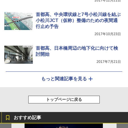
2017年12月21日
イド ブラックコーティング フルクローズ メ
コンパクト iimono117 (ブルー)
ッシュ 4人用 簡単設置 ポップアップテント P
ATCW-150B エクルベージュ
￥3,080
首都高、中央環状線と7号小松川線を結ぶ
小松川JCT（仮称）整備のための夜間通
￥-
行止め予告
2017年10月23日
首都高、日本橋周辺の地下化に向けて検
討開始
2017年7月21日
もっと関連記事を見る
トップページに戻る
おすすめ記事