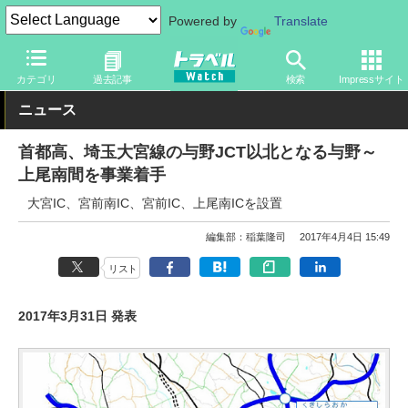
Powered by
Translate
トラベル Watch
地域
国内旅行
関東
カテゴリ
過去記事
検索
Impressサイト
ニュース
首都高、埼玉大宮線の与野JCT以北となる与野～
上尾南間を事業着手
大宮IC、宮前南IC、宮前IC、上尾南ICを設置
編集部：稲葉隆司
2017年4月4日 15:49
リスト
2017年3月31日 発表