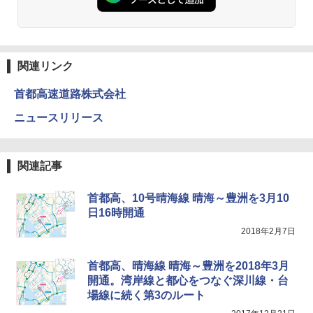
ーチ ピクニック ポップアップテント 携帯 簡
￥2,980
易 トイレテント (グレー)
A09 地球の歩き方 イタリア 2026～2027 地
￥4,980
球の歩き方A ヨーロッパ
熊撃退スプレー 熊よけスプレー 熊スプレー
【日本企業販売】超強力クマ対策スプレー 30
関連リンク
￥2,479
0ml（連続噴射30秒）110ml（連続噴射15
ENDLESS BASE 《めざましテレビで紹介》
秒）射程5～10m 安全ロック搭載 携帯収納袋
首都高速道路株式会社
テント ワンタッチ RENEW 幅200 2-3人用 43
付き ヒグマ・イノシシ対策 自治体・教育機
500002(88859)
関の購入実績 登山・キャンプ・アウトドア・
ニュースリリース
防災用品 長期保存可能 緊急時用 日本国内発
地球の歩き方 スター・ウォーズ
送
￥5,999
￥2,695
￥3,680
関連記事
[キャンパーズコレクション 山善] 傘みたいに
広げるだけ パッとサッとテント ブラックコ
首都高、10号晴海線 晴海～豊洲を3月10
ーティング フルクローズ メッシュ 3-4人用
BUNDOK(バンドック)ソロ ドーム 1 EX BDK
日16時開通
簡単設置 ポップアップテント エクルベージ
-08EX カーキ ソロキャンプ ポリエステル フ
A26 地球の歩き方 チェコ ポーランド スロヴ
ュ(BC仕様) PATC-150B(EB)
レーム ドーム型 テント
ァキア 2026～2027 地球の歩き方A ヨーロッ
2018年2月7日
パ
￥9,990
￥14,800
￥2,277
首都高、晴海線 晴海～豊洲を2018年3月
開通。湾岸線と都心をつなぐ深川線・台
[キャンパーズコレクション 山善] 傘みたいに
着替えテント トイレテント 透けない【換気
場線に続く第3のルート
広げるだけ パッとサッとテント キューブワ
通気窓付き】収納袋付き UVカット 防水 防災