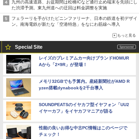
九州の高速道路、お盆期間は松橋ICなど通行止め端末を先頭にし
た渋滞予測。東九州道への迂回は料金調整を実施
フェラーリを手がけたピニンファリーナ、日本の鉄道を初デザイ
ン。南海電鉄が新たな「空港特急」をなにわ筋線へ導入
もっと見る
Special Site
レイズのプレミアムカー向けブランドHOMUR
Aから「2×9R」が登場！
メモリ32GBでも予算内。産経新聞社がAMD R
yzen搭載dynabookを2千台導入
SOUNDPEATSのイヤカフ型イヤフォン「UU2
イヤーカフ」をイヤカフマニアが語る
性能の良いお得な中古PC情報はこのページで
チェック！