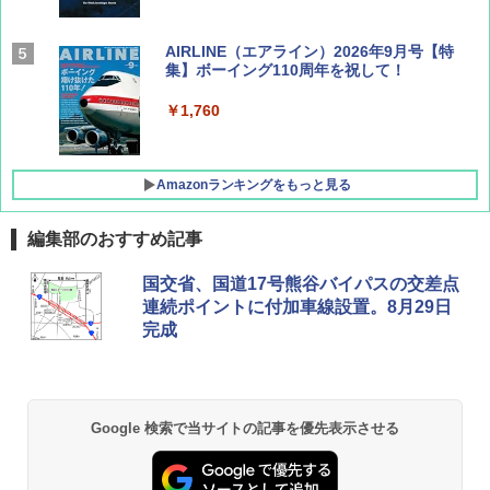
AIRLINE（エアライン）2026年9月号【特
集】ボーイング110周年を祝して！
￥1,760
Amazonランキングをもっと見る
編集部のおすすめ記事
僕が見た未来【完全版】
[キャンパーズコレクション 山善] ポップアッ
DEWEL パラソル 大型 ビーチ アウトドアパ
国交省、国道17号熊谷バイパスの交差点
プテント 傘みたいに広げて畳める パッとサ
ラソル ガーデン サイトシート付 折りたたみ
連続ポイントに付加車線設置。8月29日
ッとサンシェード キューブ フルクローズ メ
防水 UVカット 4段階高さ調整 軽量 収納袋付
￥0
完成
ッシュ 簡単設置 ワンタッチテント キャンプ
き
&ハイキング カーキ PATC-150(KH)
￥6,459
￥6,831
D40 地球の歩き方 チェンマイ タイ北部の魅
Google 検索で当サイトの記事を優先表示させる
力的な町 2026～2027 地球の歩き方D アジア
GRANDOOR ステンレス保冷剤 2個セット 2
PYKES PEAK (パイクスピーク) 着替えテン
026リニューアル 急速冷凍 空間倍増 衛生的
ト プライバシー テント 【中が透けない】 1
コンパクト 保冷力長持ち
￥2,079
人用 折りたたみ 防災グッズ 災害用トイレ ビ