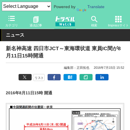
Powered by
Translate
トラベル Watch
地域
国内旅行
中部
カテゴリ
過去記事
検索
Impressサイト
ニュース
新名神高速 四日市JCT～東海環状道 東員IC間が8
月11日15時開通
編集部：正田拓也
2016年7月15日 15:52
リスト
2016年8月11日15時 開通