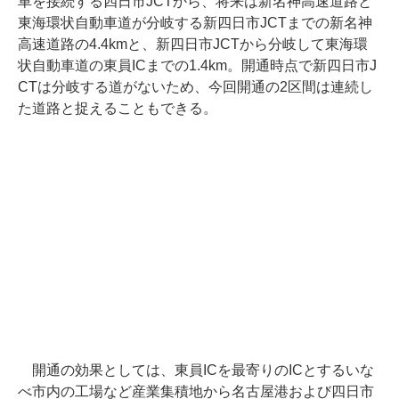
車を接続する四日市JCTから、将来は新名神高速道路と
東海環状自動車道が分岐する新四日市JCTまでの新名神
高速道路の4.4kmと、新四日市JCTから分岐して東海環
状自動車道の東員ICまでの1.4km。開通時点で新四日市J
CTは分岐する道がないため、今回開通の2区間は連続し
た道路と捉えることもできる。
開通の効果としては、東員ICを最寄りのICとするいな
べ市内の工場など産業集積地から名古屋港および四日市