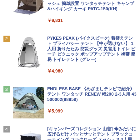
ッシュ 簡単設置 ワンタッチテント キャンプ
￥713
&ハイキング カーキ PATC-150(KH)
￥6,831
BE-PAL(ビ-パル) 2026年 9 月号【特別付録:
D40 地球の歩き方 チェンマイ タイ北部の魅
SOTO ミニマル"旅"財布 ランダム2種】
力的な町 2026～2027 地球の歩き方D アジア
PYKES PEAK (パイクスピーク) 着替えテン
ト プライバシー テント 【中が透けない】 1
￥1,500
￥2,079
人用 折りたたみ 防災グッズ 災害用トイレ ビ
ーチ ピクニック ポップアップテント 携帯 簡
易 トイレテント (グレー)
山と溪谷 2026年8月号「南アルプス大全」
A09 地球の歩き方 イタリア 2026～2027 地
￥4,980
球の歩き方A ヨーロッパ
￥1,540
￥2,479
ENDLESS BASE 《めざましテレビで紹介》
テント ワンタッチ RENEW 幅200 2-3人用 43
500002(88859)
Coyote No.89 特集 星野道夫 夢見る旅
地球の歩き方 スター・ウォーズ
￥5,999
￥1,540
￥2,695
[キャンパーズコレクション 山善] 傘みたいに
広げるだけ パッとサッとテント ブラックコ
ーティング フルクローズ メッシュ 3-4人用