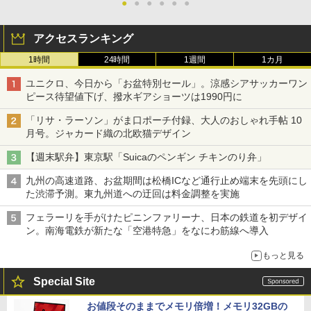
●
●
●
●
●
●
アクセスランキング
1時間
24時間
1週間
1カ月
ユニクロ、今日から「お盆特別セール」。涼感シアサッカーワン
ピース待望値下げ、撥水ギアショーツは1990円に
「リサ・ラーソン」がま口ポーチ付録、大人のおしゃれ手帖 10
月号。ジャカード織の北欧猫デザイン
【週末駅弁】東京駅「Suicaのペンギン チキンのり弁」
九州の高速道路、お盆期間は松橋ICなど通行止め端末を先頭にし
た渋滞予測。東九州道への迂回は料金調整を実施
フェラーリを手がけたピニンファリーナ、日本の鉄道を初デザイ
ン。南海電鉄が新たな「空港特急」をなにわ筋線へ導入
もっと見る
Special Site
お値段そのままでメモリ倍増！メモリ32GBの