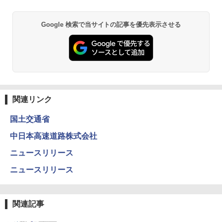
￥6,459
Google 検索で当サイトの記事を優先表示させる
GRANDOOR ステンレス保冷剤 2個セット 2
026リニューアル 急速冷凍 空間倍増 衛生的
コンパクト 保冷力長持ち
￥2,980
熊撃退スプレー 熊よけスプレー 熊スプレー
関連リンク
【日本企業販売】超強力クマ対策スプレー 30
0ml（連続噴射30秒）110ml（連続噴射15
国土交通省
秒）射程5～10m 安全ロック搭載 携帯収納袋
付き ヒグマ・イノシシ対策 自治体・教育機
中日本高速道路株式会社
関の購入実績 登山・キャンプ・アウトドア・
防災用品 長期保存可能 緊急時用 日本国内発
ニュースリリース
送
ニュースリリース
￥3,680
BUNDOK(バンドック)ソロ ドーム 1 EX BDK
関連記事
-08EX カーキ ソロキャンプ ポリエステル フ
レーム ドーム型 テント