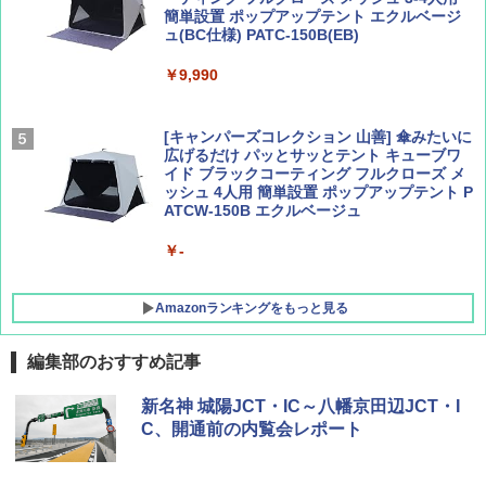
簡単設置 ポップアップテント エクルベージ
AIRLINE（エアライン）2026年9月号【特
A26 地球の歩き方 チェコ ポーランド スロヴ
ュ(BC仕様) PATC-150B(EB)
集】ボーイング110周年を祝して！
ァキア 2026～2027 地球の歩き方A ヨーロッ
パ
￥9,990
￥1,760
￥2,277
[キャンパーズコレクション 山善] 傘みたいに
広げるだけ パッとサッとテント キューブワ
イド ブラックコーティング フルクローズ メ
ッシュ 4人用 簡単設置 ポップアップテント P
ATCW-150B エクルベージュ
￥-
Amazonランキングをもっと見る
編集部のおすすめ記事
DEWEL パラソル 大型 ビーチ アウトドアパ
新名神 城陽JCT・IC～八幡京田辺JCT・I
ラソル ガーデン サイトシート付 折りたたみ
C、開通前の内覧会レポート
防水 UVカット 4段階高さ調整 軽量 収納袋付
き