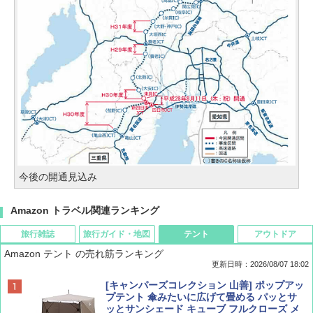
今後の開通見込み
Amazon トラベル関連ランキング
旅行雑誌
旅行ガイド・地図
テント
アウトドア
Amazon テント の売れ筋ランキング
更新日時：2026/08/07 18:02
ディズニーファン ２０２６年 ９月号 [雑
僕が見た未来【完全版】
[キャンパーズコレクション 山善] ポップアッ
誌] (ＤＩＳＮＥＹ ＦＡＮ)
プテント 傘みたいに広げて畳める パッとサ
ッとサンシェード キューブ フルクローズ メ
￥0