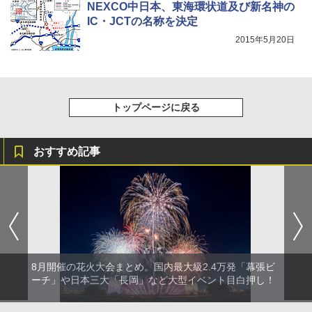
NEXCO中日本、東海環状道及び新名神の
￥14,800
IC・JCTの名称を決定
2015年5月20日
着替えテント トイレテント 透けない【換気
通気窓付き】収納袋付き UVカット 防水 防災
コンパクト iimono117 (ブルー)
トップページに戻る
￥3,080
おすすめ記事
8月開催の花火大会まとめ。国内最大級2.4万発「幕張ビ
ーチ」や日本三大「長岡」など大型イベント目白押し！