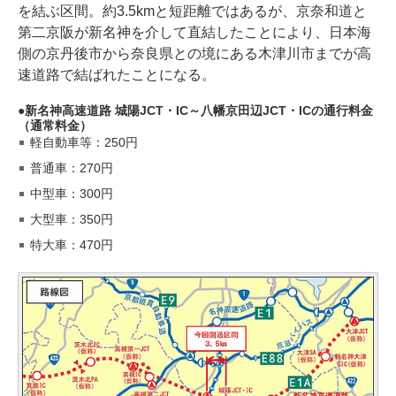
を結ぶ区間。約3.5kmと短距離ではあるが、京奈和道と
第二京阪が新名神を介して直結したことにより、日本海
側の京丹後市から奈良県との境にある木津川市までが高
速道路で結ばれたことになる。
新名神高速道路 城陽JCT・IC～八幡京田辺JCT・ICの通行料金
（通常料金）
軽自動車等：250円
普通車：270円
中型車：300円
大型車：350円
特大車：470円