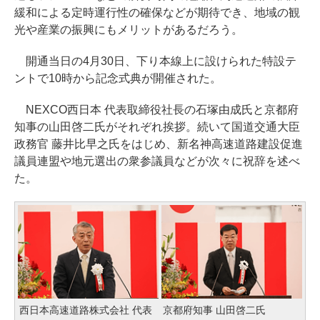
緩和による定時運行性の確保などが期待でき、地域の観
光や産業の振興にもメリットがあるだろう。
開通当日の4月30日、下り本線上に設けられた特設テ
ントで10時から記念式典が開催された。
NEXCO西日本 代表取締役社長の石塚由成氏と京都府
知事の山田啓二氏がそれぞれ挨拶。続いて国道交通大臣
政務官 藤井比早之氏をはじめ、新名神高速道路建設促進
議員連盟や地元選出の衆参議員などが次々に祝辞を述べ
た。
西日本高速道路株式会社 代表
京都府知事 山田啓二氏