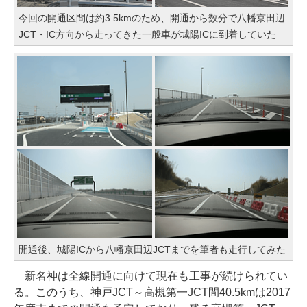
今回の開通区間は約3.5kmのため、開通から数分で八幡京田辺
JCT・IC方向から走ってきた一般車が城陽ICに到着していた
開通後、城陽ICから八幡京田辺JCTまでを筆者も走行してみた
新名神は全線開通に向けて現在も工事が続けられてい
る。このうち、神戸JCT～高槻第一JCT間40.5kmは2017