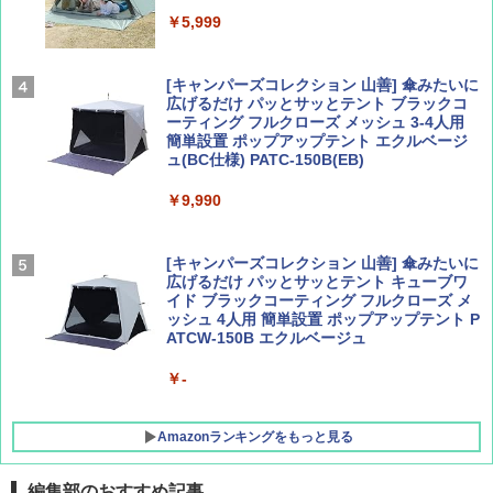
Coyote No.89 特集 星野道夫 夢見る旅
A09 地球の歩き方 イタリア 2026～2027 地
球の歩き方A ヨーロッパ
￥5,999
￥1,540
￥2,479
[キャンパーズコレクション 山善] 傘みたいに
広げるだけ パッとサッとテント ブラックコ
ーティング フルクローズ メッシュ 3-4人用
簡単設置 ポップアップテント エクルベージ
AIRLINE（エアライン）2026年9月号【特
A26 地球の歩き方 チェコ ポーランド スロヴ
ュ(BC仕様) PATC-150B(EB)
集】ボーイング110周年を祝して！
ァキア 2026～2027 地球の歩き方A ヨーロッ
パ
￥9,990
￥1,760
￥2,277
[キャンパーズコレクション 山善] 傘みたいに
広げるだけ パッとサッとテント キューブワ
イド ブラックコーティング フルクローズ メ
ッシュ 4人用 簡単設置 ポップアップテント P
ATCW-150B エクルベージュ
￥-
Amazonランキングをもっと見る
編集部のおすすめ記事