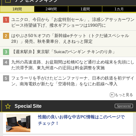
1時間
24時間
1週間
1カ月
ユニクロ、今日から「お盆特別セール」。涼感シアサッカーワン
ピース待望値下げ、撥水ギアショーツは1990円に
はやぶさ50％オフの「新幹線eチケット（トクだ値スペシャル
28）」発売。秋冬乗車分、えきねっと限定
【週末駅弁】東京駅「Suicaのペンギン チキンのり弁」
九州の高速道路、お盆期間は松橋ICなど通行止め端末を先頭にし
た渋滞予測。東九州道への迂回は料金調整を実施
フェラーリを手がけたピニンファリーナ、日本の鉄道を初デザイ
ン。南海電鉄が新たな「空港特急」をなにわ筋線へ導入
もっと見る
Special Site
性能の良いお得な中古PC情報はこのページで
チェック！