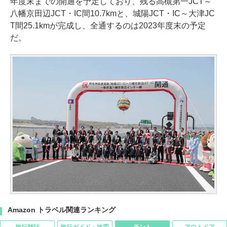
年度末までの開通を予定しており、残る高槻第一JCT～
八幡京田辺JCT・IC間10.7kmと、城陽JCT・IC～大津JC
T間25.1kmが完成し、全通するのは2023年度末の予定
だ。
Amazon トラベル関連ランキング
旅行雑誌
旅行ガイド・地図
テント
アウトドア