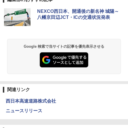
GRANDOOR ステンレス保冷剤 2個セット 2
NEXCO西日本、開通後の新名神 城陽～
026リニューアル 急速冷凍 空間倍増 衛生的
八幡京田辺JCT・ICの交通状況発表
コンパクト 保冷力長持ち
￥2,980
BUNDOK(バンドック)ソロ ドーム 1 EX BDK
Google 検索で当サイトの記事を優先表示させる
-08EX カーキ ソロキャンプ ポリエステル フ
レーム ドーム型 テント
￥14,800
DEWEL パラソル 大型 ビーチ アウトドアパ
ラソル ガーデン サイトシート付 折りたたみ
関連リンク
防水 UVカット 4段階高さ調整 軽量 収納袋付
き
西日本高速道路株式会社
￥6,459
ニュースリリース
熊撃退スプレー 熊よけスプレー 熊スプレー