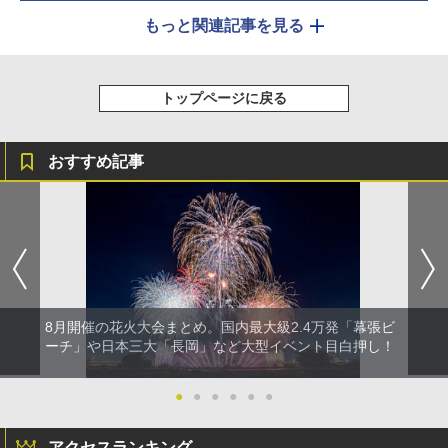
もっと関連記事を見る
トップページに戻る
おすすめ記事
8月開催の花火大会まとめ。国内最大級2.4万発「幕張ビ
ーチ」や日本三大「長岡」など大型イベント目白押し！
●
●
●
●
●
●
アクセスランキング