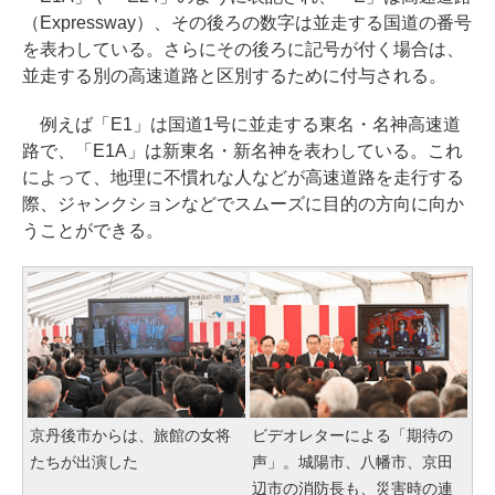
（Expressway）、その後ろの数字は並走する国道の番号
を表わしている。さらにその後ろに記号が付く場合は、
並走する別の高速道路と区別するために付与される。
例えば「E1」は国道1号に並走する東名・名神高速道
路で、「E1A」は新東名・新名神を表わしている。これ
によって、地理に不慣れな人などが高速道路を走行する
際、ジャンクションなどでスムーズに目的の方向に向か
うことができる。
京丹後市からは、旅館の女将
ビデオレターによる「期待の
たちが出演した
声」。城陽市、八幡市、京田
辺市の消防長も、災害時の連