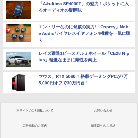
「A&ultima SP4000T」の魅力！ポケットに入
るオーディオの醍醐味
エントリーなのに脅威の実力!「Osprey」Nobl
e Audioワイヤレスイヤフォン4機種を一気に聴
く
レイズ鍛造1ピースアルミホイール「CE28 N-p
lus」軽量なままに剛性を向上
マウス、RTX 5060 Ti搭載ゲーミングPCが7万
5,000円オフで30万円台！
本サイトのご利用について
お問い合わせ
広告掲載のご案内
編集部へのご連絡