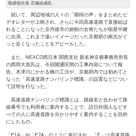
取締役社長 石塚由成氏
続いて、周辺地域の人々の「期待の声」をまとめたビ
デオレターが上映され、さらに今回高速道路で直接結ば
れることになった京丹後市の旅館の女将たちが衛星中継
に出演、これまで遠いイメージだった京都府の南北がぐ
っと近くなったことをアピールした。
また、NEXCO西日本 関西支社 新名神京都事務所所長
の西岡大造氏は、今回開通区間の工事内容について報
告。木津川にかかる橋の工法や、京都府内では初めてと
なった「高速道路ナンバリング標識」の設置などについ
て説明を行なった。
高速道路ナンバリング標識とは、路線名と合わせて路
線番号でも利用者に案内することで、訪日外国人などす
べての人に高速道路を分かりやすく案内することを目的
にしたもの。
「E1A」や「E24」のように表記され、「E」は高速道路