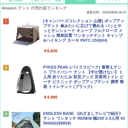
Amazon テント の売れ筋ランキング
更新日時：2026/08/08 06:02
BE-PAL(ビ-パル) 2026年 9 月号【特別付録:
D40 地球の歩き方 チェンマイ タイ北部の魅
[キャンパーズコレクション 山善] ポップアッ
SOTO ミニマル"旅"財布 ランダム2種】
力的な町 2026～2027 地球の歩き方D アジア
プテント 傘みたいに広げて畳める パッとサ
ッとサンシェード キューブ フルクローズ メ
ッシュ 簡単設置 ワンタッチテント キャンプ
￥1,500
￥2,079
&ハイキング カーキ PATC-150(KH)
￥6,830
ディズニーファン ２０２６年 ９月号 [雑
地球の歩き方 スター・ウォーズ
誌] (ＤＩＳＮＥＹ ＦＡＮ)
PYKES PEAK (パイクスピーク) 着替えテン
￥2,695
ト プライバシー テント 【中が透けない】 1
￥713
人用 折りたたみ 防災グッズ 災害用トイレ ビ
ーチ ピクニック ポップアップテント 携帯 簡
易 トイレテント (ブラック)
山と溪谷 2026年8月号「南アルプス大全」
僕が見た未来【完全版】
￥4,980
￥1,540
￥0
ENDLESS BASE 《めざましテレビで紹介》
テント ワンタッチ RENEW 幅200 2-3人用 43
500002(88859)