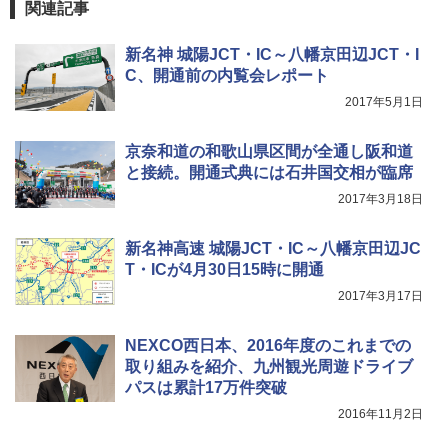
【日本企業販売】超強力クマ対策スプレー 30
関連記事
0ml（連続噴射30秒）110ml（連続噴射15
秒）射程5～10m 安全ロック搭載 携帯収納袋
付き ヒグマ・イノシシ対策 自治体・教育機
新名神 城陽JCT・IC～八幡京田辺JCT・I
関の購入実績 登山・キャンプ・アウトドア・
C、開通前の内覧会レポート
防災用品 長期保存可能 緊急時用 日本国内発
送
2017年5月1日
￥3,680
京奈和道の和歌山県区間が全通し阪和道
と接続。開通式典には石井国交相が臨席
着替えテント トイレテント 透けない【換気
2017年3月18日
通気窓付き】収納袋付き UVカット 防水 防災
コンパクト iimono117 (ブルー)
新名神高速 城陽JCT・IC～八幡京田辺JC
￥3,080
T・ICが4月30日15時に開通
2017年3月17日
NEXCO西日本、2016年度のこれまでの
取り組みを紹介、九州観光周遊ドライブ
パスは累計17万件突破
2016年11月2日