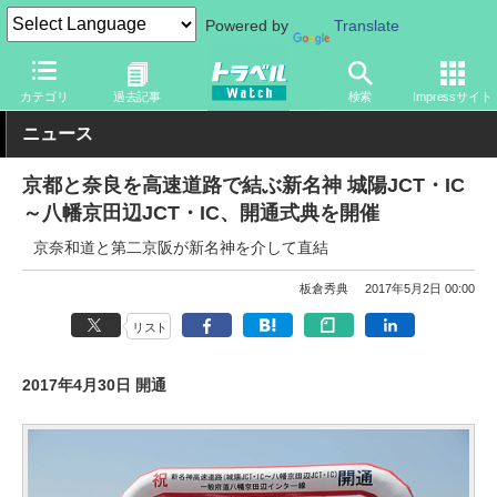
Powered by
Translate
トラベル Watch
地域
国内旅行
近畿
カテゴリ
過去記事
検索
Impressサイト
ニュース
京都と奈良を高速道路で結ぶ新名神 城陽JCT・IC
～八幡京田辺JCT・IC、開通式典を開催
京奈和道と第二京阪が新名神を介して直結
板倉秀典
2017年5月2日 00:00
リスト
2017年4月30日 開通