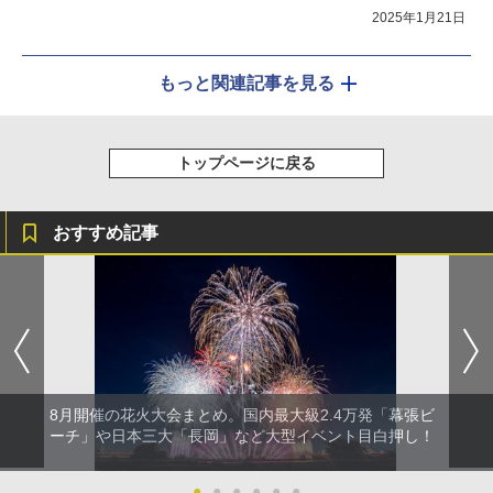
2025年1月21日
もっと関連記事を見る
トップページに戻る
おすすめ記事
8月開催の花火大会まとめ。国内最大級2.4万発「幕張ビ
ーチ」や日本三大「長岡」など大型イベント目白押し！
●
●
●
●
●
●