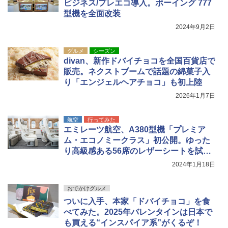
送
ビジネス/プレエコ導入。ボーイング 777
型機を全面改装
￥3,680
2024年9月2日
ポインターライト 強力 小型 緑色/赤色/青紫色
グルメ
シーズン
USB充電式 高精度 超長距離照射 長時間使用
divan、新作ドバイチョコを全国百貨店で
可能 安全ロック付き 高安全性 金属製耐久 コ
販売。ネクストブームで話題の綿菓子入
ンパクト多機能設計 持ち運び便利 アウトド
り「エンジェルヘアチョコ」も初上陸
ア/オフィス/教育現場/展示会用 緑
2026年1月7日
￥1,180
航空
行ってみた
エミレーツ航空、A380型機「プレミア
ム・エコノミークラス」初公開。ゆった
り高級感ある56席のレザーシートを試し
てきた
2024年1月18日
おでかけグルメ
ついに入手、本家「ドバイチョコ」を食
べてみた。2025年バレンタインは日本で
も買える“インスパイア系”がくるぞ！