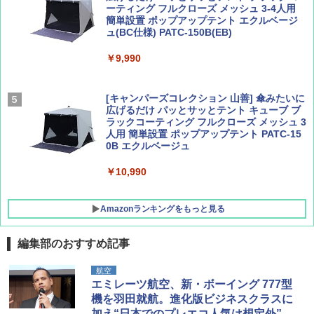
ーティング フルクローズ メッシュ 3-4人用
簡単設置 ポップアップテント エクルベージ
AIRLINE（エアライン）2026年9月号【特
新しい日本地理 地図・統計・移動から読み
ュ(BC仕様) PATC-150B(EB)
集】ボーイング110周年を祝して！
解く (講談社現代新書)
￥9,990
￥1,760
￥1,540
[キャンパーズコレクション 山善] 傘みたいに
広げるだけ パッとサッとテント キューブ ブ
ラックコーティング フルクローズ メッシュ 3
人用 簡単設置 ポップアップテント PATC-15
0B エクルベージュ
￥10,990
Amazonランキングをもっと見る
編集部のおすすめ記事
BUNDOK(バンドック)ソロ ドーム 1 EX BDK
航空
-08EX カーキ ソロキャンプ ポリエステル フ
エミレーツ航空、新・ボーイング 777型
レーム テント
機を羽田就航。進化版ビジネスクラスに
加え“日本でのプレエコ人気は想定外”と