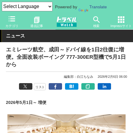
Powered by
Translate
トラベル Watch
企業・政府・官庁
海外エアライン
カテゴリ
過去記事
検索
Impressサイト
ニュース
エミレーツ航空、成田～ドバイ線を1日2往復に増
便。全面改装ボーイング 777-300ER型機で5月1日
から
編集部：白江ちなみ
2026年2月6日 06:00
リスト
2026年5月1日～ 増便