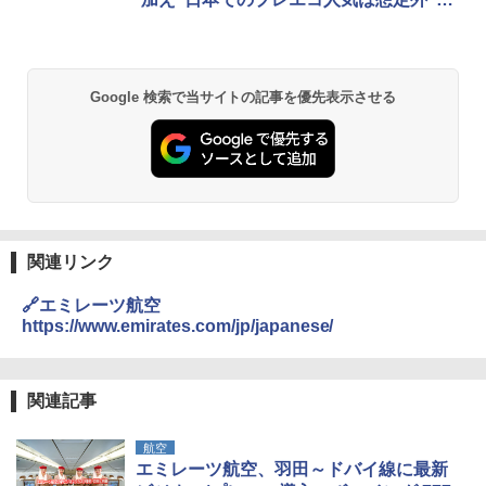
￥14,800
明かす
GRANDOOR ステンレス保冷剤 2個セット 2
026リニューアル 急速冷凍 空間倍増 衛生的
Google 検索で当サイトの記事を優先表示させる
コンパクト 保冷力長持ち
￥2,980
DEWEL パラソル 大型 ビーチ アウトドアパ
ラソル ガーデン サイトシート付 折りたたみ
防水 UVカット 4段階高さ調整 軽量 収納袋付
き
関連リンク
￥6,459
🔗エミレーツ航空
https://www.emirates.com/jp/japanese/
熊撃退スプレー 熊よけスプレー 熊スプレー
【日本企業販売】超強力クマ対策スプレー 30
0ml（連続噴射30秒）110ml（連続噴射15
関連記事
秒）射程5～10m 安全ロック搭載 携帯収納袋
付き ヒグマ・イノシシ対策 自治体・教育機
航空
関の購入実績 登山・キャンプ・アウトドア・
エミレーツ航空、羽田～ドバイ線に最新
防災用品 長期保存可能 緊急時用 日本国内発