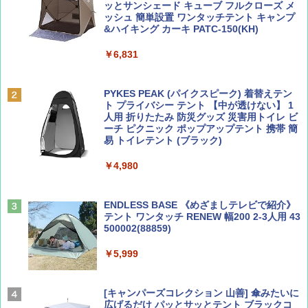
ッとサンシェード キューブ フルクローズ メ
ッシュ 簡単設置 ワンタッチテント キャンプ
￥713
￥2,079
&ハイキング カーキ PATC-150(KH)
￥6,831
BE-PAL(ビ-パル) 2026年 9 月号【特別付録:
A09 地球の歩き方 イタリア 2026～2027 地
SOTO ミニマル"旅"財布 ランダム2種】
球の歩き方A ヨーロッパ
PYKES PEAK (パイクスピーク) 着替えテン
ト プライバシー テント 【中が透けない】 1
￥1,500
￥2,479
人用 折りたたみ 防災グッズ 災害用トイレ ビ
ーチ ピクニック ポップアップテント 携帯 簡
易 トイレテント (ブラック)
山と溪谷 2026年8月号「南アルプス大全」
地球の歩き方 スター・ウォーズ
￥4,980
￥1,540
￥2,695
ENDLESS BASE 《めざましテレビで紹介》
テント ワンタッチ RENEW 幅200 2-3人用 43
500002(88859)
Coyote No.89 特集 星野道夫 夢見る旅
A26 地球の歩き方 チェコ ポーランド スロヴ
ァキア 2026～2027 地球の歩き方A ヨーロッ
￥5,999
パ
￥1,540
￥2,277
[キャンパーズコレクション 山善] 傘みたいに
広げるだけ パッとサッとテント ブラックコ