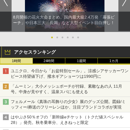
8月開催の花火大会まとめ。国内最大級2.4万発「幕張ビ
ーチ」や日本三大「長岡」など大型イベント目白押し！
●
●
●
●
●
●
アクセスランキング
1時間
24時間
1週間
1カ月
ユニクロ、今日から「お盆特別セール」。涼感シアサッカーワン
ピース待望値下げ、撥水ギアショーツは1990円に
「ムーミン」大小メッシュポーチが付録、素敵なあの人 11月
号。中身が見やすく、温泉スパにも使える
フェルメール《真珠の耳飾りの少女》展のグッズ公開。図録/ミ
ッフィー/葬送のフリーレンほか、注目ブランドコラボが実現
はやぶさ50％オフの「新幹線eチケット（トクだ値スペシャル
28）」発売。秋冬乗車分、えきねっと限定