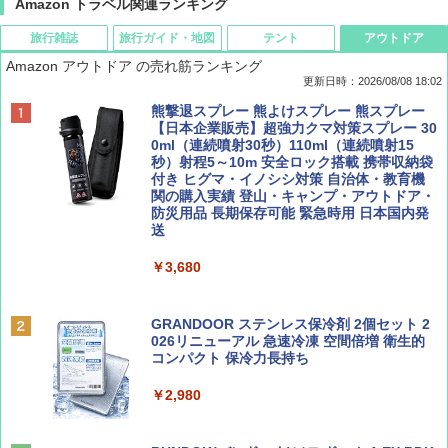
Amazon トラベル関連ランキング
旅行雑誌
旅行ガイド・地図
テント
アウトドア
Amazon アウトドア の売れ筋ランキング
更新日時：2026/08/08 18:02
BE-PAL(ビ-パル) 2026年 9 月号【特別付録:
D40 地球の歩き方 チェンマイ タイ北部の魅
[キャンパーズコレクション 山善] ポップアッ
熊撃退スプレー 熊よけスプレー 熊スプレー
SOTO ミニマル"旅"財布 ランダム2種】
力的な町 2026～2027 地球の歩き方D アジア
プテント 傘みたいに広げて畳める パッとサ
【日本企業販売】超強力クマ対策スプレー 30
ッとサンシェード キューブ フルクローズ メ
0ml（連続噴射30秒）110ml（連続噴射15
ッシュ 簡単設置 ワンタッチテント キャンプ
秒）射程5～10m 安全ロック搭載 携帯収納袋
￥1,500
￥2,079
&ハイキング カーキ PATC-150(KH)
付き ヒグマ・イノシシ対策 自治体・教育機
関の購入実績 登山・キャンプ・アウトドア・
防災用品 長期保存可能 緊急時用 日本国内発
￥6,830
送
ディズニーファン ２０２６年 ９月号 [雑
地球の歩き方 スター・ウォーズ
誌] (ＤＩＳＮＥＹ ＦＡＮ)
￥3,680
PYKES PEAK (パイクスピーク) 着替えテン
￥2,695
ト プライバシー テント 【中が透けない】 1
￥713
人用 折りたたみ 防災グッズ 災害用トイレ ビ
ーチ ピクニック ポップアップテント 携帯 簡
GRANDOOR ステンレス保冷剤 2個セット 2
易 トイレテント (グレー)
026リニューアル 急速冷凍 空間倍増 衛生的
コンパクト 保冷力長持ち
山と溪谷 2026年8月号「南アルプス大全」
A09 地球の歩き方 イタリア 2026～2027 地
￥4,980
球の歩き方A ヨーロッパ
￥2,980
￥1,540
￥2,479
ENDLESS BASE 《めざましテレビで紹介》