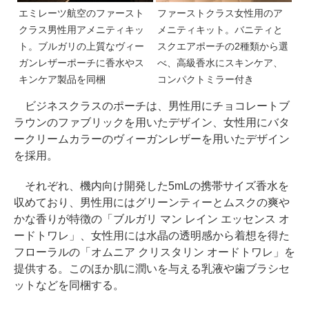
エミレーツ航空のファースト
ファーストクラス女性用のア
クラス男性用アメニティキッ
メニティキット。バニティと
ト。ブルガリの上質なヴィー
スクエアポーチの2種類から選
ガンレザーポーチに香水やス
べ、高級香水にスキンケア、
キンケア製品を同梱
コンパクトミラー付き
ビジネスクラスのポーチは、男性用にチョコレートブ
ラウンのファブリックを用いたデザイン、女性用にバタ
ークリームカラーのヴィーガンレザーを用いたデザイン
を採用。
それぞれ、機内向け開発した5mLの携帯サイズ香水を
収めており、男性用にはグリーンティーとムスクの爽や
かな香りが特徴の「ブルガリ マン レイン エッセンス オ
ードトワレ」、女性用には水晶の透明感から着想を得た
フローラルの「オムニア クリスタリン オードトワレ」を
提供する。このほか肌に潤いを与える乳液や歯ブラシセ
ットなどを同梱する。