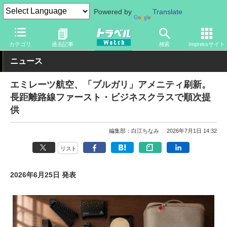
Powered by
Translate
トラベル Watch
企業・政府・官庁
海外エアライン
カテゴリ
過去記事
検索
Impressサイト
ニュース
エミレーツ航空、「ブルガリ」アメニティ刷新。
長距離路線ファースト・ビジネスクラスで順次提
供
編集部：白江ちなみ
2026年7月1日 14:32
リスト
2026年6月25日 発表