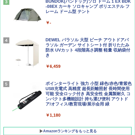
テント ワンタッチ RENEW 幅200 2-3人用 43
BUNDOK(バンドック)ソロ ドーム 1 EX BDK
500002(88859)
-08EX カーキ ソロキャンプ ポリエステル フ
レーム ドーム型 テント
Coyote No.89 特集 星野道夫 夢見る旅
A26 地球の歩き方 チェコ ポーランド スロヴ
ァキア 2026～2027 地球の歩き方A ヨーロッ
￥5,999
パ
￥-
￥1,540
￥2,277
[キャンパーズコレクション 山善] 傘みたいに
広げるだけ パッとサッとテント ブラックコ
DEWEL パラソル 大型 ビーチ アウトドアパ
ーティング フルクローズ メッシュ 3-4人用
ラソル ガーデン サイトシート付 折りたたみ
簡単設置 ポップアップテント エクルベージ
防水 UVカット 4段階高さ調整 軽量 収納袋付
AIRLINE（エアライン）2026年9月号【特
新しい日本地理 地図・統計・移動から読み
ュ(BC仕様) PATC-150B(EB)
き
集】ボーイング110周年を祝して！
解く (講談社現代新書)
￥9,990
￥6,459
￥1,760
￥1,540
[キャンパーズコレクション 山善] 傘みたいに
ポインターライト 強力 小型 緑色/赤色/青紫色
広げるだけ パッとサッとテント キューブワ
USB充電式 高精度 超長距離照射 長時間使用
イド ブラックコーティング フルクローズ メ
可能 安全ロック付き 高安全性 金属製耐久 コ
ッシュ 4人用 簡単設置 ポップアップテント P
ンパクト多機能設計 持ち運び便利 アウトド
ATCW-150B エクルベージュ
ア/オフィス/教育現場/展示会用 緑
￥-
￥1,180
Amazonランキングをもっと見る