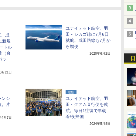
ユナイテッド航空、羽
田～シカゴ線に7月6日
空、成
就航。成田路線も7月か
に新規
ら増便
ートル
雄（台
2020年6月2日
パラ
10月21日
航空
フランシ
ユナイテッド航空、羽
航。片
田～グアム直行便を就
航。毎日1往復で早朝
着/夜帰国
3年4月7日
2024年5月8日