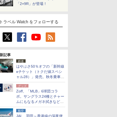
「2×9R」が登場！
トラベル Watch をフォローする
新記事
鉄道
はやぶさ50％オフの「新幹線
eチケット（トクだ値スペシ
ャル28）」発売。秋冬乗車
分、えきねっと限定
グッズ
Zoff、「MLB」6球団コラ
ボ。サングラス24種とチャー
ムにもなるメガネ拭きなど雑
貨24種
航空
JAL、羽田～香港線の深夜便