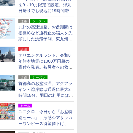
を9～10月限定で設定。弾丸
日帰りでも現地に19時間滞在
できる
道路
シーズン
九州の高速道路、お盆期間は
松橋ICなど通行止め端末を先
頭にした渋滞予測。東九州道
への迂回は料金調整を実施
話題
オリエンタルランド、令和8
年熊本地震に1000万円超の
寄付を発表。被災者への救援
活動・復旧支援
道路
シーズン
首都高のお盆渋滞、アクアラ
イン～湾岸線は通過に最大2
時間15分。羽田の利用には
「空港西出口」の利用検討を
セール
ユニクロ、今日から「お盆特
別セール」。涼感シアサッカ
ーワンピース待望値下げ、撥
水ギアショーツは1990円に