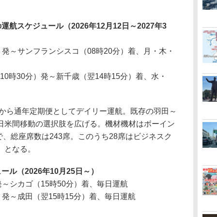
スケジュール（2026年12月12日～2027年3
）発～サンフランシスコ（08時20分）着、月・木・
0時30分）発～新千歳（翌14時15分）着、水・
日から通年定期便としてデイリー運航。既存の羽田～
日米間移動の選択肢を広げる。機材機材はボーイン
ーで、総座席数は243席。このうち28席はビジネスク
」となる。
ル（2026年10月25日～）
発～シカゴ（15時50分）着、毎日運航
）発～成田（翌15時15分）着、毎日運航