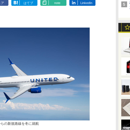
ェア
はてブ
note
LinkedIn
からの新規路線を冬に就航