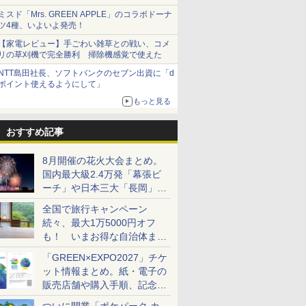
ショーツは1990円に
ミスド「Mrs. GREEN APPLE」のコラボドーナ
ツ4種、いよいよ発売！
【家電レビュー】手ごわい雑草との戦い、コメ
リの草刈機で完全勝利 掃除機感覚で使えた
NTT島田社長、ソフトバンクのセブン出資に「d
ポイント使えるようにして」
もっと見る
おすすめ記事
8月開催の花火大会まとめ。
国内最大級2.4万発「幕張ビ
ーチ」や日本三大「長岡」な
ど大型イベント目白押し！
全国で旅行キャンペーン
続々、最大1万5000円オフ
も！ いまお得な自治体まと
め
「GREEN×EXPO2027」チケ
ット情報まとめ。紙・電子の
販売店舗や購入手順、記念チ
ケットも解説