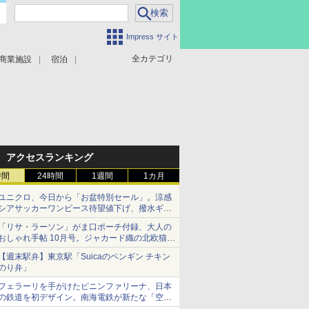
Impress サイト
全カテゴリ
商業施設
宿泊
アクセスランキング
時間
24時間
1週間
1カ月
ユニクロ、今日から「お盆特別セール」。涼感
シアサッカーワンピース待望値下げ、撥水ギア
ショーツは1990円に
「リサ・ラーソン」がま口ポーチ付録、大人の
おしゃれ手帖 10月号。ジャカード織の北欧猫デ
ザイン
【週末駅弁】東京駅「Suicaのペンギン チキン
のり弁」
フェラーリを手がけたピニンファリーナ、日本
の鉄道を初デザイン。南海電鉄が新たな「空港
特急」をなにわ筋線へ導入