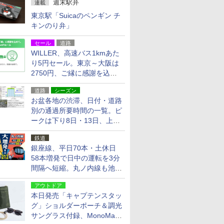
週末駅弁
連載
東京駅「Suicaのペンギン チ
キンのり弁」
セール
道路
WILLER、高速バス1kmあた
り5円セール。東京～大阪は
2750円、ご縁に感謝を込め
た20周年記念キャンペーン
道路
シーズン
お盆各地の渋滞、日付・道路
別の通過所要時間の一覧。ピ
ークは下り8日・13日、上り
14日・15日
鉄道
銀座線、平日70本・土休日
58本増発で日中の運転を3分
間隔へ短縮。丸ノ内線も池袋
～中野坂上を4分間隔に
アウトドア
本日発売「キャプテンスタッ
グ」ショルダーポーチ＆調光
サングラス付録、MonoMax