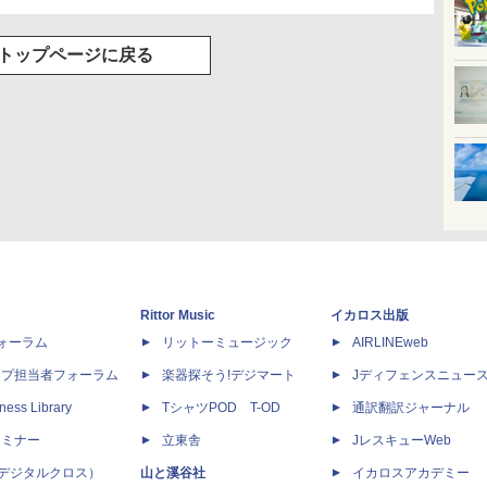
トップページに戻る
Rittor Music
イカロス出版
dフォーラム
リットーミュージック
AIRLINEweb
ップ担当者フォーラム
楽器探そう!デジマート
Jディフェンスニュー
ness Library
TシャツPOD T-OD
通訳翻訳ジャーナル
セミナー
立東舎
JレスキューWeb
 X（デジタルクロス）
山と溪谷社
イカロスアカデミー