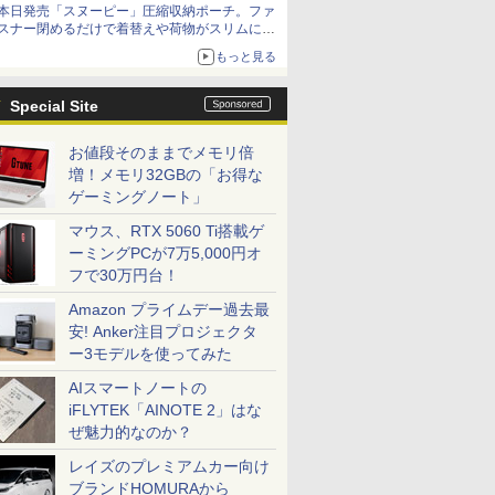
本日発売「スヌーピー」圧縮収納ポーチ。ファ
スナー閉めるだけで着替えや荷物がスリムにま
とまる
もっと見る
Special Site
お値段そのままでメモリ倍
増！メモリ32GBの「お得な
ゲーミングノート」
マウス、RTX 5060 Ti搭載ゲ
ーミングPCが7万5,000円オ
フで30万円台！
Amazon プライムデー過去最
安! Anker注目プロジェクタ
ー3モデルを使ってみた
AIスマートノートの
iFLYTEK「AINOTE 2」はな
ぜ魅力的なのか？
レイズのプレミアムカー向け
ブランドHOMURAから