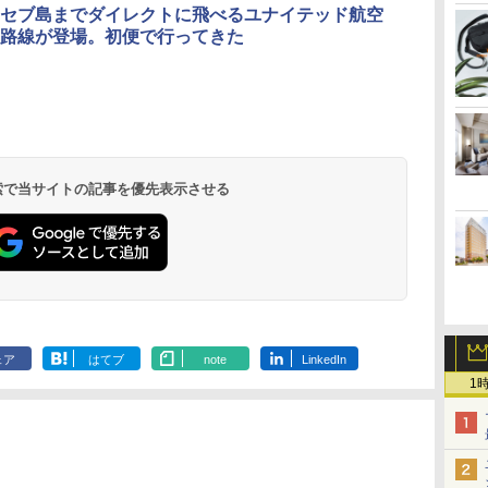
セブ島までダイレクトに飛べるユナイテッド航空
路線が登場。初便で行ってきた
北陸 福井 あわら
品川プリンスホテ
舞浜ビューホテル
箱根湯本温泉 ホテ
ホテルトラスティ東
オリエンタルホテル
下呂温泉 水明館
住友不動産ホテル ヴ
東京ベイ舞浜ホテル
温泉 清風荘（北陸
ル イーストタワー
ｂｙ ＨＵＬＩＣ
ル おかだ
京ベイサイド
東京ベイ
ィラフォンテーヌグラ
ファーストリゾート
8,250円～
最大級の庭園露天風
（旧：東京ベイ舞浜
ンド東京有明
9,958円～
11,200円～
5,450円～
5,200円～
4,290円～
呂の宿 清風荘）
ホテル）
19,541円～
5,758円～
6,070円～
 検索で当サイトの記事を優先表示させる
ェア
はてブ
note
LinkedIn
1