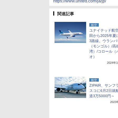
https://www.united.com/ja/jp/
関連記事
航空
ユナイテッド航
田から2025年夏
3路線。ウランバ
（モンゴル）/高
湾）/コロール（
オ）
2024年
航空
ZIPAIR、サン
スコに6月2日就
道3万5000円～
202