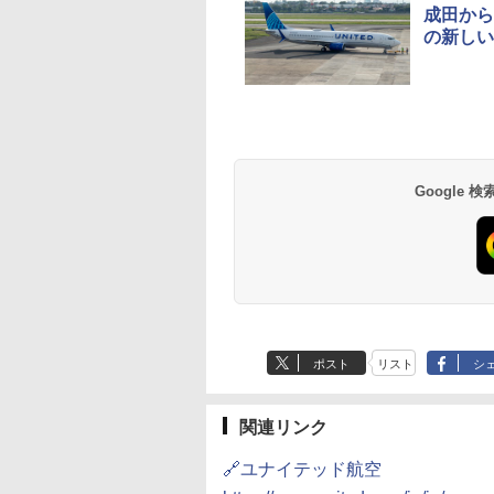
成田から
の新しい
草津温泉 ホテル櫻
品川プリンスホテル
グランドニッコー東
海のサウナ＆スパ
東京ドームホテル
シェラトン・グラン
井
京ベイ 舞浜
オールインクルーシ
デ・トーキョーベ
7,037円～
7,980円～
ブ 島原温泉ホテル
イ・ホテル
14,300円～
6,800円～
南風楼
10,450円～
7,950円～
Google
ポスト
リスト
シ
関連リンク
🔗ユナイテッド航空