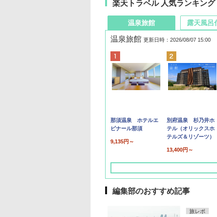
楽天トラベル 人気ランキング
温泉旅館
露天風呂
温泉旅館
更新日時：2026/08/07 15:00
那須温泉 ホテルエ
別府温泉 杉乃井ホ
ピナール那須
テル（オリックスホ
テルズ＆リゾーツ）
9,135円～
13,400円～
編集部のおすすめ記事
旅レポ