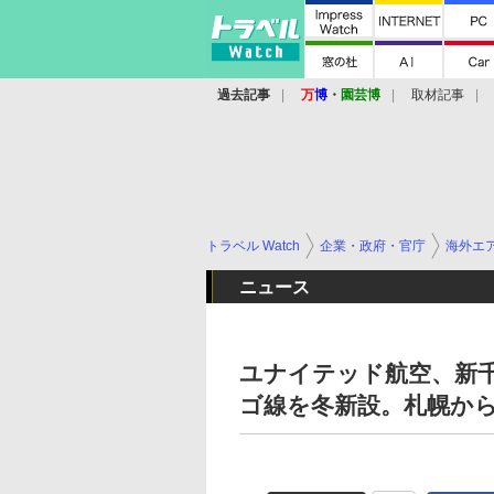
過去記事
万
博
・
園芸博
取材記事
トラベル Watch
企業・政府・官庁
海外エ
ニュース
ユナイテッド航空、新
ゴ線を冬新設。札幌か