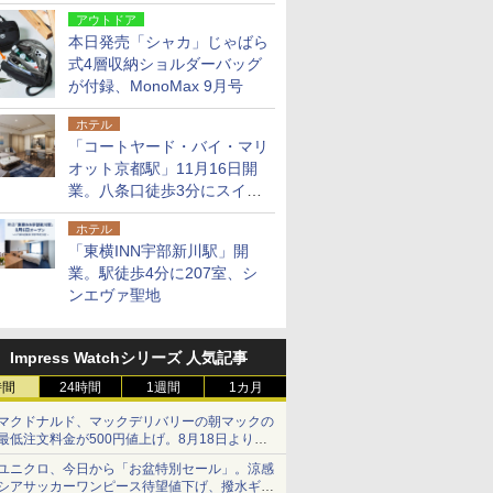
9月号増刊
アウトドア
本日発売「シャカ」じゃばら
式4層収納ショルダーバッグ
が付録、MonoMax 9月号
ホテル
「コートヤード・バイ・マリ
オット京都駅」11月16日開
業。八条口徒歩3分にスイー
ト含む全270室、ダイニング
ホテル
も併設
「東横INN宇部新川駅」開
業。駅徒歩4分に207室、シ
ンエヴァ聖地
Impress Watchシリーズ 人気記事
時間
24時間
1週間
1カ月
マクドナルド、マックデリバリーの朝マックの
最低注文料金が500円値上げ。8月18日より
1,500円から受付
ユニクロ、今日から「お盆特別セール」。涼感
シアサッカーワンピース待望値下げ、撥水ギア