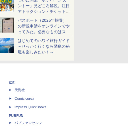
ついに開業「ポケパーク カ
ントー」見どころ解説。注目
アトラクション・チケット手
配・来場前に必要な準備は？
パスポート（2025年旅券）
の新規申請をオンラインでや
ってみた。必要なものはスマ
ホとマイナカードのみ
はじめてのハワイ旅行ガイド
～せっかく行くなら隣島の秘
境も楽しみたい！～
ICE
天海社
ス
Comic curea
impress QuickBooks
PUBFUN
パブファンセルフ