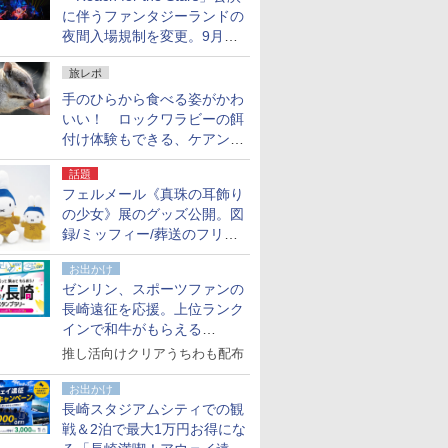
に伴うファンタジーランドの
夜間入場規制を変更。9月か
ら18時50分～20時ごろに
旅レポ
手のひらから食べる姿がかわ
いい！ ロックワラビーの餌
付け体験もできる、ケアンズ
でアサートン高原の日本語ガ
話題
イド付きツアーに参加してみ
フェルメール《真珠の耳飾り
た
の少女》展のグッズ公開。図
録/ミッフィー/葬送のフリー
レンほか、注目ブランドコラ
お出かけ
ボが実現
ゼンリン、スポーツファンの
長崎遠征を応援。上位ランク
インで和牛がもらえる
「GO！GO！長崎スタンプラ
推し活向けクリアうちわも配布
リー」
お出かけ
長崎スタジアムシティでの観
戦＆2泊で最大1万円お得にな