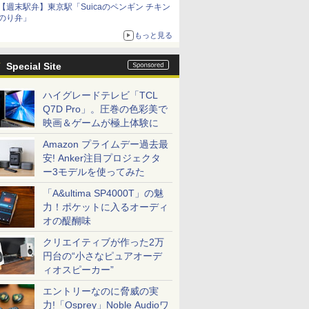
【週末駅弁】東京駅「Suicaのペンギン チキン
のり弁」
もっと見る
Special Site
ハイグレードテレビ「TCL
Q7D Pro」。圧巻の色彩美で
映画＆ゲームが極上体験に
Amazon プライムデー過去最
安! Anker注目プロジェクタ
ー3モデルを使ってみた
「A&ultima SP4000T」の魅
力！ポケットに入るオーディ
オの醍醐味
クリエイティブが作った2万
円台の“小さなピュアオーデ
ィオスピーカー”
エントリーなのに脅威の実
力!「Osprey」Noble Audioワ