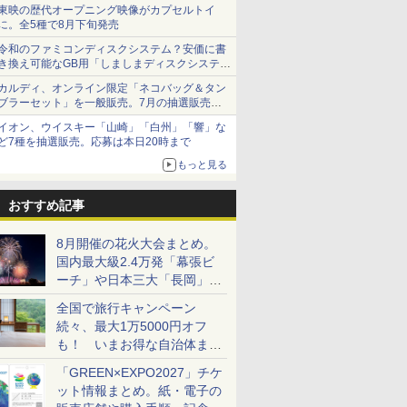
ショーツは1990円に
東映の歴代オープニング映像がカプセルトイ
に。全5種で8月下旬発売
令和のファミコンディスクシステム？安価に書
き換え可能なGB用「しましまディスクシステ
ム」
カルディ、オンライン限定「ネコバッグ＆タン
ブラーセット」を一般販売。7月の抽選販売の
当選無効分
イオン、ウイスキー「山崎」「白州」「響」な
ど7種を抽選販売。応募は本日20時まで
もっと見る
おすすめ記事
8月開催の花火大会まとめ。
国内最大級2.4万発「幕張ビ
ーチ」や日本三大「長岡」な
ど大型イベント目白押し！
全国で旅行キャンペーン
続々、最大1万5000円オフ
も！ いまお得な自治体まと
め
「GREEN×EXPO2027」チケ
ット情報まとめ。紙・電子の