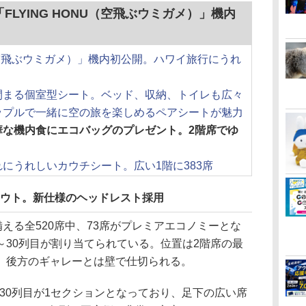
「FLYING HONU（空飛ぶウミガメ）」機内
U（空飛ぶウミガメ）」機内初公開。ハワイ旅行にうれ
閉まる個室型シート。ベッド、収納、トイレも広々
ップルで一緒に空の旅を楽しめるペアシートが魅力
華な機内食にエコバッグのプレゼント。2階席でゆ
にうれしいカウチシート。広い1階に383席
アウト。新仕様のヘッドレスト採用
備える全520席中、73席がプレミアエコノミーとな
20～30列目が割り当てられている。位置は2階席の最
、後方のギャレーとは壁で仕切られる。
～30列目が1セクションとなっており、足下の広い席