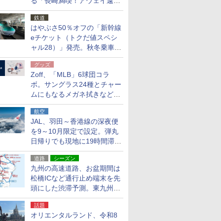
る「長崎満喫！アウェイ遠征
応援キャンペーン」
鉄道
はやぶさ50％オフの「新幹線
eチケット（トクだ値スペシ
ャル28）」発売。秋冬乗車
分、えきねっと限定
グッズ
Zoff、「MLB」6球団コラ
ボ。サングラス24種とチャー
ムにもなるメガネ拭きなど雑
貨24種
航空
JAL、羽田～香港線の深夜便
を9～10月限定で設定。弾丸
日帰りでも現地に19時間滞在
できる
道路
シーズン
九州の高速道路、お盆期間は
松橋ICなど通行止め端末を先
頭にした渋滞予測。東九州道
への迂回は料金調整を実施
話題
オリエンタルランド、令和8