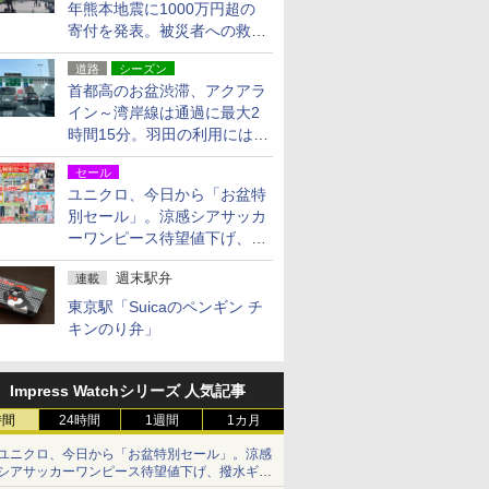
年熊本地震に1000万円超の
寄付を発表。被災者への救援
活動・復旧支援
道路
シーズン
首都高のお盆渋滞、アクアラ
イン～湾岸線は通過に最大2
時間15分。羽田の利用には
「空港西出口」の利用検討を
セール
ユニクロ、今日から「お盆特
別セール」。涼感シアサッカ
ーワンピース待望値下げ、撥
水ギアショーツは1990円に
週末駅弁
連載
東京駅「Suicaのペンギン チ
キンのり弁」
Impress Watchシリーズ 人気記事
時間
24時間
1週間
1カ月
ユニクロ、今日から「お盆特別セール」。涼感
シアサッカーワンピース待望値下げ、撥水ギア