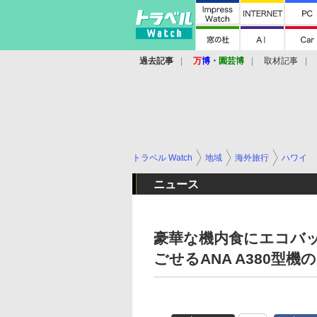
過去記事
万
博
・
園芸博
取材記事
トラベル Watch
地域
海外旅行
ハワイ
ニュース
豪華な機内食にエコバ
ごせるANA A380型