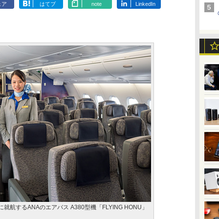
ェア
はてブ
note
LinkedIn
航するANAのエアバス A380型機「FLYING HONU」