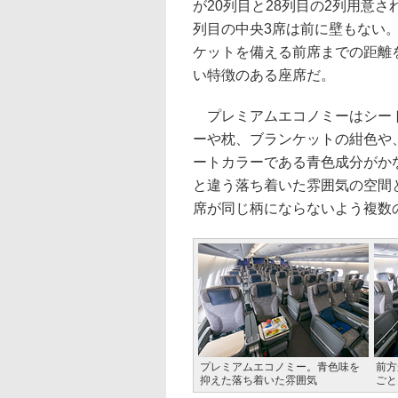
が20列目と28列目の2列用意
列目の中央3席は前に壁もない
ケットを備える前席までの距離
い特徴のある座席だ。
プレミアムエコノミーはシート
ーや枕、ブランケットの紺色や
ートカラーである青色成分がか
と違う落ち着いた雰囲気の空間
席が同じ柄にならないよう複数
プレミアムエコノミー。青色味を
前方
抑えた落ち着いた雰囲気
ごと