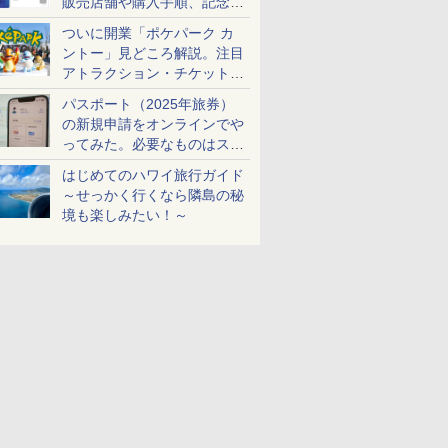
販売店舗や購入手順、記念チ
ケットも解説
ついに開業「ポケパーク カ
ントー」見どころ解説。注目
アトラクション・チケット手
配・来場前に必要な準備は？
パスポート（2025年旅券）
の新規申請をオンラインでや
ってみた。必要なものはスマ
ホとマイナカードのみ
はじめてのハワイ旅行ガイド
～せっかく行くなら隣島の秘
境も楽しみたい！～