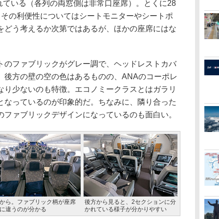
されている（各列の両窓側は非常口座席）。とくに28
。その利便性についてはシートモニターやシートポ
をどう考えるか次第ではあるが、ほかの座席にはな
のファブリックがグレー調で、ヘッドレストカバ
、後方の壁の空の色はあるものの、ANAのコーポレ
なり少ないのも特徴。エコノミークラスとはガラリ
となっているのが印象的だ。ちなみに、隣り合った
のファブリックデザインになっているのも面白い。
から。ファブリック柄が座席
後方から見ると、2セクションに分
に違うのが分かる
かれている様子が分かりやすい