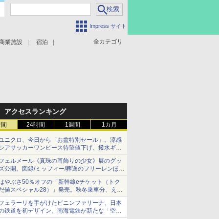
Impress サイト
全カテゴリ
商業施設
宿泊
アクセスランキング
時間
24時間
1週間
1カ月
ユニクロ、今日から「お盆特別セール」。涼感
シアサッカーワンピース待望値下げ、撥水ギア
ショーツは1990円に
フェルメール《真珠の耳飾りの少女》展のグッ
ズ公開。図録/ミッフィー/葬送のフリーレンほ
か、注目ブランドコラボが実現
はやぶさ50％オフの「新幹線eチケット（トク
だ値スペシャル28）」発売。秋冬乗車分、えき
ねっと限定
フェラーリを手がけたピニンファリーナ、日本
の鉄道を初デザイン。南海電鉄が新たな「空港
特急」をなにわ筋線へ導入