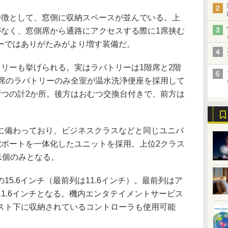
徴として、窓側に収納スペースが並んでいる。上
がなく、窓側席から通路にアクセスする際に1席挟む
ーではありがたみがより増す装備だ。
リーも挙げられる。実はラバトリーは1階席と2階
階席のラバトリーのみ全室が温水洗浄便座を採用して
ずつの計2か所。後方はおむつ交換台付きで、前方は
備わっており、ビジネスクラスなどと同じユニバ
電ポートを一体化したユニットを採用。上位2クラス
1個のみとなる。
5.6インチ（最前列は11.6インチ）。最前列はア
1.6インチとなる。機内エンタテイメントサービス
スト下に収納されているコントローラも使用可能