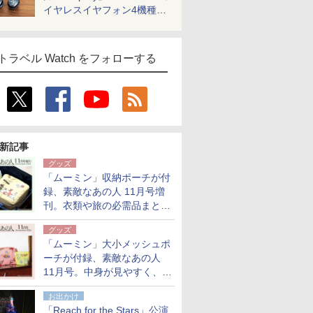
イヤレスイヤフォン4機種を
一気に聴く
トラベル Watch をフォローする
新記事
グッズ
「ムーミン」収納ポーチが付
録、素敵なあの人 11月号増
刊。衣類や旅の必需品まとま
る大小2個セット
グッズ
「ムーミン」大小メッシュポ
ーチが付録、素敵なあの人
11月号。中身が見やすく、温
泉スパにも使える
お出かけ
「Reach for the Stars」公演