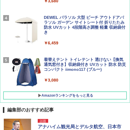
パ
￥3,680
￥1,540
￥2,277
[キャンパーズコレクション 山善] 傘みたいに
広げるだけ パッとサッとテント ブラックコ
DEWEL パラソル 大型 ビーチ アウトドアパ
ーティング フルクローズ メッシュ 3-4人用
ラソル ガーデン サイトシート付 折りたたみ
簡単設置 ポップアップテント エクルベージ
防水 UVカット 4段階高さ調整 軽量 収納袋付
AIRLINE（エアライン）2026年9月号【特
A09 地球の歩き方 イタリア 2026～2027 地
ュ(BC仕様) PATC-150B(EB)
き
集】ボーイング110周年を祝して！
球の歩き方A ヨーロッパ
￥9,990
￥6,459
￥1,760
￥2,479
[キャンパーズコレクション 山善] 傘みたいに
着替えテント トイレテント 透けない【換気
広げるだけ パッとサッとテント キューブワ
通気窓付き】収納袋付き UVカット 防水 防災
イド ブラックコーティング フルクローズ メ
コンパクト iimono117 (ブルー)
ッシュ 4人用 簡単設置 ポップアップテント P
ATCW-150B エクルベージュ
￥3,080
￥-
Amazonランキングをもっと見る
編集部のおすすめ記事
話題
アナハイム観光局とデルタ航空、日本市