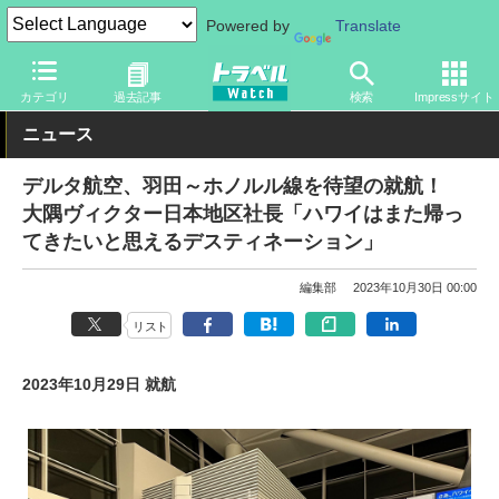
Powered by
Translate
トラベル Watch
地域
海外旅行
ハワイ
カテゴリ
過去記事
検索
Impressサイト
ニュース
デルタ航空、羽田～ホノルル線を待望の就航！
大隅ヴィクター日本地区社長「ハワイはまた帰っ
てきたいと思えるデスティネーション」
編集部
2023年10月30日 00:00
リスト
2023年10月29日 就航