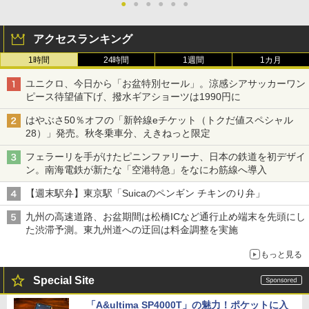
●
●
●
●
●
●
アクセスランキング
1時間
24時間
1週間
1カ月
ユニクロ、今日から「お盆特別セール」。涼感シアサッカーワン
ピース待望値下げ、撥水ギアショーツは1990円に
はやぶさ50％オフの「新幹線eチケット（トクだ値スペシャル
28）」発売。秋冬乗車分、えきねっと限定
フェラーリを手がけたピニンファリーナ、日本の鉄道を初デザイ
ン。南海電鉄が新たな「空港特急」をなにわ筋線へ導入
【週末駅弁】東京駅「Suicaのペンギン チキンのり弁」
九州の高速道路、お盆期間は松橋ICなど通行止め端末を先頭にし
た渋滞予測。東九州道への迂回は料金調整を実施
もっと見る
Special Site
「A&ultima SP4000T」の魅力！ポケットに入