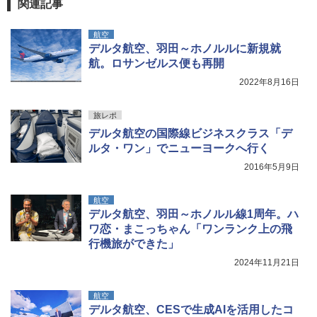
関連記事
航空
デルタ航空、羽田～ホノルルに新規就
航。ロサンゼルス便も再開
2022年8月16日
旅レポ
デルタ航空の国際線ビジネスクラス「デ
ルタ・ワン」でニューヨークへ行く
2016年5月9日
航空
デルタ航空、羽田～ホノルル線1周年。ハ
ワ恋・まこっちゃん「ワンランク上の飛
行機旅ができた」
2024年11月21日
航空
デルタ航空、CESで生成AIを活用したコ