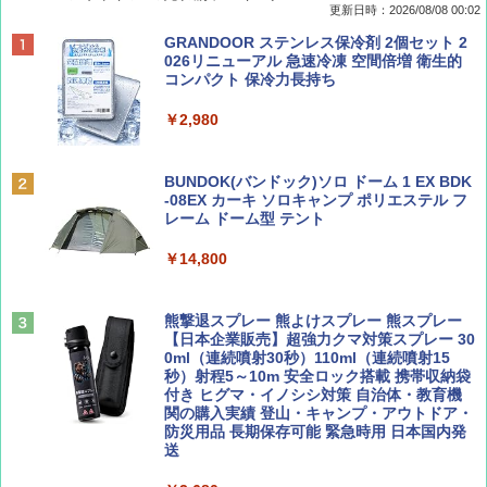
更新日時：2026/08/08 00:02
BE-PAL(ビ-パル) 2026年 9 月号【特別付録:
D40 地球の歩き方 チェンマイ タイ北部の魅
[キャンパーズコレクション 山善] ポップアッ
GRANDOOR ステンレス保冷剤 2個セット 2
SOTO ミニマル"旅"財布 ランダム2種】
力的な町 2026～2027 地球の歩き方D アジア
プテント 傘みたいに広げて畳める パッとサ
026リニューアル 急速冷凍 空間倍増 衛生的
ッとサンシェード キューブ フルクローズ メ
コンパクト 保冷力長持ち
ッシュ 簡単設置 ワンタッチテント キャンプ
￥1,500
￥2,079
&ハイキング カーキ PATC-150(KH)
￥2,980
￥6,831
ディズニーファン ２０２６年 ９月号 [雑
地球の歩き方 スター・ウォーズ
BUNDOK(バンドック)ソロ ドーム 1 EX BDK
誌] (ＤＩＳＮＥＹ ＦＡＮ)
-08EX カーキ ソロキャンプ ポリエステル フ
PYKES PEAK (パイクスピーク) 着替えテン
レーム ドーム型 テント
￥2,695
ト プライバシー テント 【中が透けない】 1
￥713
人用 折りたたみ 防災グッズ 災害用トイレ ビ
￥14,800
ーチ ピクニック ポップアップテント 携帯 簡
易 トイレテント (ブラック)
山と溪谷 2026年8月号「南アルプス大全」
僕が見た未来【完全版】
熊撃退スプレー 熊よけスプレー 熊スプレー
￥4,980
【日本企業販売】超強力クマ対策スプレー 30
￥1,540
￥0
0ml（連続噴射30秒）110ml（連続噴射15
秒）射程5～10m 安全ロック搭載 携帯収納袋
ENDLESS BASE 《めざましテレビで紹介》
付き ヒグマ・イノシシ対策 自治体・教育機
テント ワンタッチ RENEW 幅200 2-3人用 43
関の購入実績 登山・キャンプ・アウトドア・
500002(88859)
防災用品 長期保存可能 緊急時用 日本国内発
送
Coyote No.89 特集 星野道夫 夢見る旅
A26 地球の歩き方 チェコ ポーランド スロヴ
ァキア 2026～2027 地球の歩き方A ヨーロッ
￥5,999