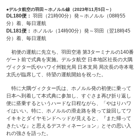
デルタ航空の羽田～ホノルル線（2023年11月5日～）
DL180便：
羽田（21時00分）発～ホノルル（08時55
分）着、毎日運航
DL181便：
ホノルル（14時00分）発～羽田（翌18時45
分）着、毎日運航
初便の運航に先立ち、羽田空港 第3ターミナルの140番
ゲート前で式典を実施。デルタ航空 日本地区社長の大隅
ヴィクター氏やハワイ州観光局 日本支局 局次長の寺本竜
太氏が臨席して、待望の運航開始を祝った。
特に大隅ヴィクター氏は、ホノルル発の初便に乗って
日本へ到着して本式典に参加し、すぐさま再び折り返し
便に搭乗するというハードな日程ながら、「やはりハワ
イはいい。特に、ホノルルの滑走路を発って旋回してワ
イキキとダイヤモンドヘッドが見えると、『また帰って
きたいな』と思えるデスティネーション」とその思い入
れの強さを語った。