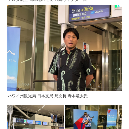
ハワイ州観光局 日本支局 局次長 寺本竜太氏