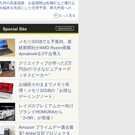
九州の高速道路、お盆期間は松橋ICなど通行止
め端末を先頭にした渋滞予測。東九州道への迂
回は料金調整を実施
もっと見る
Special Site
メモリ32GBでも予算内。産
経新聞社がAMD Ryzen搭載
dynabookを2千台導入
クリエイティブが作った2万
円台の“小さなピュアオーデ
ィオスピーカー”
お値段そのままでメモリ倍
増！メモリ32GBの「お得な
ゲーミングノート」
レイズのプレミアムカー向け
ブランドHOMURAから
「2×9R」が登場！
Amazon プライムデー過去最
安! Anker注目プロジェクタ