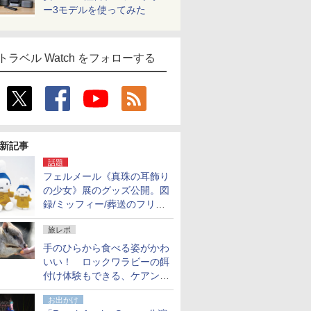
ー3モデルを使ってみた
トラベル Watch をフォローする
新記事
話題
フェルメール《真珠の耳飾り
の少女》展のグッズ公開。図
録/ミッフィー/葬送のフリー
レンほか、注目ブランドコラ
旅レポ
ボが実現
手のひらから食べる姿がかわ
いい！ ロックワラビーの餌
付け体験もできる、ケアンズ
でアサートン高原の日本語ガ
お出かけ
イド付きツアーに参加してみ