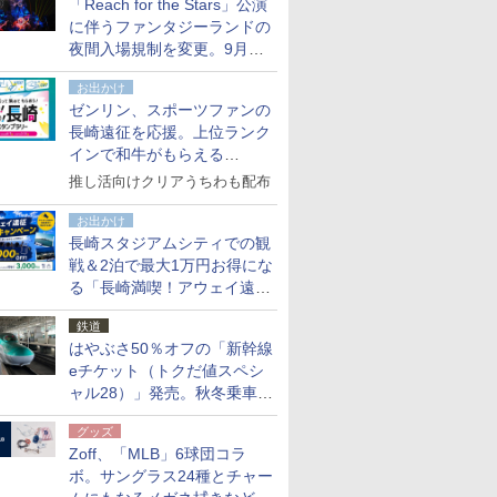
「Reach for the Stars」公演
た
に伴うファンタジーランドの
夜間入場規制を変更。9月か
ら18時50分～20時ごろに
お出かけ
ゼンリン、スポーツファンの
長崎遠征を応援。上位ランク
インで和牛がもらえる
「GO！GO！長崎スタンプラ
推し活向けクリアうちわも配布
リー」
お出かけ
長崎スタジアムシティでの観
戦＆2泊で最大1万円お得にな
る「長崎満喫！アウェイ遠征
応援キャンペーン」
鉄道
はやぶさ50％オフの「新幹線
eチケット（トクだ値スペシ
ャル28）」発売。秋冬乗車
分、えきねっと限定
グッズ
Zoff、「MLB」6球団コラ
ボ。サングラス24種とチャー