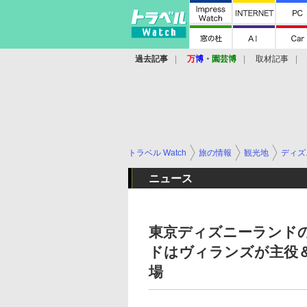
過去記事
万
博
・
園芸博
取材記事
トラベル Watch
旅の情報
観光地
ディズ
ニュース
東京ディズニーランド
ドはヴィランズが主役
場