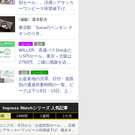
別セール」。涼感シアサッカ
ーワンピース待望値下げ、撥
水ギアショーツは1990円に
週末駅弁
連載
東京駅「Suicaのペンギン チ
キンのり弁」
セール
道路
WILLER、高速バス1kmあた
り5円セール。東京～大阪は
2750円、ご縁に感謝を込め
た20周年記念キャンペーン
道路
シーズン
お盆各地の渋滞、日付・道路
別の通過所要時間の一覧。ピ
ークは下り8日・13日、上り
14日・15日
Impress Watchシリーズ 人気記事
時間
24時間
1週間
1カ月
ユニクロ、今日から「お盆特別セール」。涼感
シアサッカーワンピース待望値下げ、撥水ギア