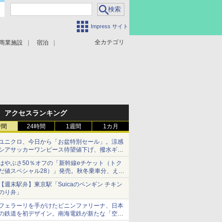
Impress サイト
全カテゴリ
商業施設
宿泊
アクセスランキング
時間
24時間
1週間
1カ月
ユニクロ、今日から「お盆特別セール」。涼感
シアサッカーワンピース待望値下げ、撥水ギア
ショーツは1990円に
はやぶさ50％オフの「新幹線eチケット（トク
だ値スペシャル28）」発売。秋冬乗車分、えき
ねっと限定
【週末駅弁】東京駅「Suicaのペンギン チキン
のり弁」
フェラーリを手がけたピニンファリーナ、日本
の鉄道を初デザイン。南海電鉄が新たな「空港
特急」をなにわ筋線へ導入