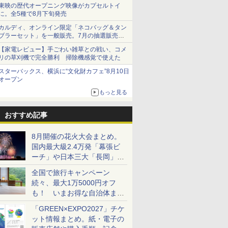
ショーツは1990円に
東映の歴代オープニング映像がカプセルトイ
に。全5種で8月下旬発売
カルディ、オンライン限定「ネコバッグ＆タン
ブラーセット」を一般販売。7月の抽選販売の
当選無効分
【家電レビュー】手ごわい雑草との戦い、コメ
リの草刈機で完全勝利 掃除機感覚で使えた
スターバックス、横浜に“文化財カフェ”8月10日
オープン
もっと見る
おすすめ記事
8月開催の花火大会まとめ。
国内最大級2.4万発「幕張ビ
ーチ」や日本三大「長岡」な
ど大型イベント目白押し！
全国で旅行キャンペーン
続々、最大1万5000円オフ
も！ いまお得な自治体まと
め
「GREEN×EXPO2027」チケ
ット情報まとめ。紙・電子の