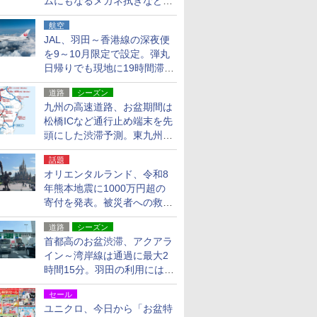
ムにもなるメガネ拭きなど雑
貨24種
航空
JAL、羽田～香港線の深夜便
を9～10月限定で設定。弾丸
日帰りでも現地に19時間滞在
できる
道路
シーズン
九州の高速道路、お盆期間は
松橋ICなど通行止め端末を先
頭にした渋滞予測。東九州道
への迂回は料金調整を実施
話題
オリエンタルランド、令和8
年熊本地震に1000万円超の
寄付を発表。被災者への救援
活動・復旧支援
道路
シーズン
首都高のお盆渋滞、アクアラ
イン～湾岸線は通過に最大2
時間15分。羽田の利用には
「空港西出口」の利用検討を
セール
ユニクロ、今日から「お盆特