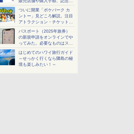
販売店舗や購入手順、記念チ
ケットも解説
ついに開業「ポケパーク カ
ントー」見どころ解説。注目
アトラクション・チケット手
配・来場前に必要な準備は？
パスポート（2025年旅券）
の新規申請をオンラインでや
ってみた。必要なものはスマ
ホとマイナカードのみ
はじめてのハワイ旅行ガイド
～せっかく行くなら隣島の秘
境も楽しみたい！～