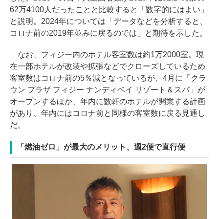
62万4100人だったことと比較すると「数字的にはよい」
と説明。2024年については「データなどを分析すると、
コロナ前の2019年並みに戻るのでは」と期待を示した。
なお、フィジー内のホテル客室数は約1万2000室。現
在一部ホテルが改装や拡張などでクローズしているため
客室数はコロナ前の5％減となっているが、4月に「クラ
ウン プラザ フィジー ナンディベイ リゾート＆スパ」が
オープンするほか、年内に数軒のホテルが開業する計画
があり、年内にはコロナ前と同様の客室数に戻る見通し
だ。
「燃油ゼロ」が最大のメリット、週2便で直行便