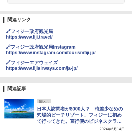
熊撃退スプレー 熊よけスプレー 熊スプレー
￥4,980
【日本企業販売】超強力クマ対策スプレー 30
0ml（連続噴射30秒）110ml（連続噴射15
秒）射程5～10m 安全ロック搭載 携帯収納袋
関連リンク
ENDLESS BASE 《めざましテレビで紹介》
付き ヒグマ・イノシシ対策 自治体・教育機
テント ワンタッチ RENEW 幅200 2-3人用 43
関の購入実績 登山・キャンプ・アウトドア・
🔗フィジー政府観光局
500002(88859)
防災用品 長期保存可能 緊急時用 日本国内発
https://www.fiji.travel/
送
￥5,999
🔗フィジー政府観光局Instagram
￥3,680
https://www.instagram.com/tourismfiji.jp/
[キャンパーズコレクション 山善] 傘みたいに
🔗フィジーエアウェイズ
広げるだけ パッとサッとテント ブラックコ
DEWEL パラソル 大型 ビーチ アウトドアパ
https://www.fijiairways.com/ja-jp/
ーティング フルクローズ メッシュ 3-4人用
ラソル ガーデン サイトシート付 折りたたみ
簡単設置 ポップアップテント エクルベージ
防水 UVカット 4段階高さ調整 軽量 収納袋付
ュ(BC仕様) PATC-150B(EB)
き
関連記事
￥9,990
￥6,459
旅レポ
日本人訪問者が8000人？ 時差少なめの
[キャンパーズコレクション 山善] 傘みたいに
着替えテント トイレテント 透けない【換気
広げるだけ パッとサッとテント キューブワ
通気窓付き】収納袋付き UVカット 防水 防災
穴場的ビーチリゾート、フィジーに初め
イド ブラックコーティング フルクローズ メ
コンパクト iimono117 (ブルー)
て行ってきた。直行便のビジネスクラス
ッシュ 4人用 簡単設置 ポップアップテント P
で美食＆快眠の往路！
2024年6月14日
ATCW-150B エクルベージュ
￥3,080