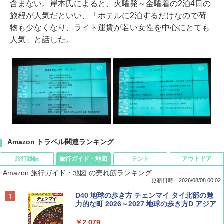
含まない。岸本氏によると、火曜発～金曜着の2泊4日の
旅程が人気だといい、「ホテルに2泊するだけなので荷
物も少なくなり、ライト運賃が若い女性を中心にとても
人気」と話した。
Amazon トラベル関連ランキング
旅行雑誌
旅行ガイド・地図
テント
アウトドア
Amazon 旅行ガイド・地図 の売れ筋ランキング
更新日時：2026/08/08 00:02
BE-PAL(ビ-パル) 2026年 9 月号【特別付録:
D40 地球の歩き方 チェンマイ タイ北部の魅
SOTO ミニマル"旅"財布 ランダム2種】
力的な町 2026～2027 地球の歩き方D アジア
￥1,500
￥2,079