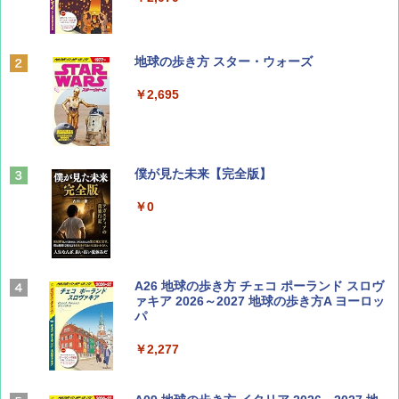
ディズニーファン ２０２６年 ９月号 [雑
地球の歩き方 スター・ウォーズ
誌] (ＤＩＳＮＥＹ ＦＡＮ)
￥2,695
￥713
山と溪谷 2026年8月号「南アルプス大全」
僕が見た未来【完全版】
￥1,540
￥0
Coyote No.89 特集 星野道夫 夢見る旅
A26 地球の歩き方 チェコ ポーランド スロヴ
ァキア 2026～2027 地球の歩き方A ヨーロッ
パ
￥1,540
￥2,277
AIRLINE（エアライン）2026年9月号【特