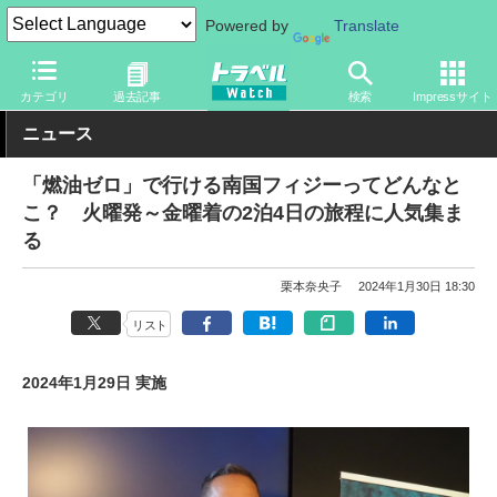
Powered by
Translate
トラベル Watch
地域
海外旅行
オセアニア
カテゴリ
過去記事
検索
Impressサイト
ニュース
「燃油ゼロ」で行ける南国フィジーってどんなと
こ？ 火曜発～金曜着の2泊4日の旅程に人気集ま
る
栗本奈央子
2024年1月30日 18:30
リスト
2024年1月29日 実施