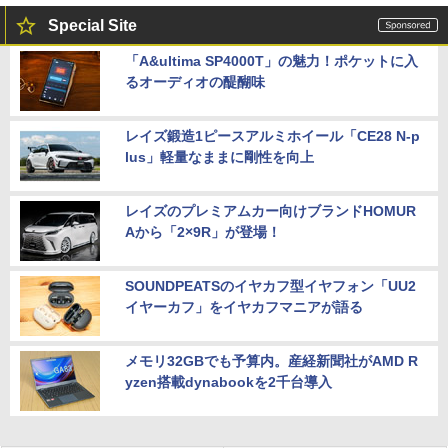
Special Site
「A&ultima SP4000T」の魅力！ポケットに入
るオーディオの醍醐味
レイズ鍛造1ピースアルミホイール「CE28 N-p
lus」軽量なままに剛性を向上
レイズのプレミアムカー向けブランドHOMUR
Aから「2×9R」が登場！
SOUNDPEATSのイヤカフ型イヤフォン「UU2
イヤーカフ」をイヤカフマニアが語る
メモリ32GBでも予算内。産経新聞社がAMD R
yzen搭載dynabookを2千台導入