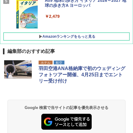
A09 地球の歩き方 イタリア 2026～2027 地
集】ボーイング110周年を祝して！
球の歩き方A ヨーロッパ
￥1,760
￥2,479
Amazonランキングをもっと見る
編集部のおすすめ記事
[キャンパーズコレクション 山善] ポップアッ
GRANDOOR ステンレス保冷剤 2個セット 2
ホテル
航空
プテント 傘みたいに広げて畳める パッとサ
026リニューアル 急速冷凍 空間倍増 衛生的
羽田空港ANA格納庫で初のウェディング
ッとサンシェード キューブ フルクローズ メ
コンパクト 保冷力長持ち
フォトツアー開催、4月25日までエント
ッシュ 簡単設置 ワンタッチテント キャンプ
リー受け付け
&ハイキング カーキ PATC-150(KH)
￥2,980
￥6,831
BUNDOK(バンドック)ソロ ドーム 1 EX BDK
-08EX カーキ ソロキャンプ ポリエステル フ
Google 検索で当サイトの記事を優先表示させる
PYKES PEAK (パイクスピーク) 着替えテン
レーム ドーム型 テント
ト プライバシー テント 【中が透けない】 1
人用 折りたたみ 防災グッズ 災害用トイレ ビ
￥14,800
ーチ ピクニック ポップアップテント 携帯 簡
易 トイレテント (ブラック)