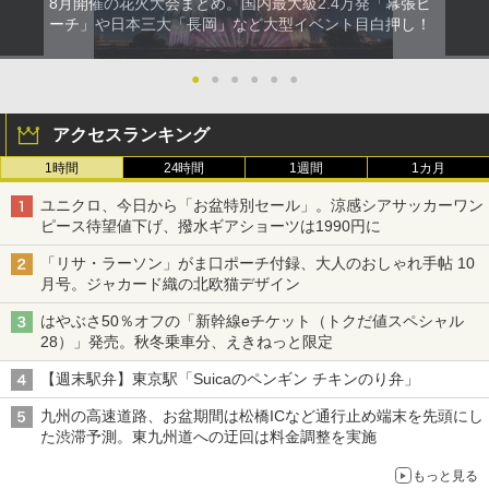
8月開催の花火大会まとめ。国内最大級2.4万発「幕張ビ
ーチ」や日本三大「長岡」など大型イベント目白押し！
●
●
●
●
●
●
アクセスランキング
1時間
24時間
1週間
1カ月
ユニクロ、今日から「お盆特別セール」。涼感シアサッカーワン
ピース待望値下げ、撥水ギアショーツは1990円に
「リサ・ラーソン」がま口ポーチ付録、大人のおしゃれ手帖 10
月号。ジャカード織の北欧猫デザイン
はやぶさ50％オフの「新幹線eチケット（トクだ値スペシャル
28）」発売。秋冬乗車分、えきねっと限定
【週末駅弁】東京駅「Suicaのペンギン チキンのり弁」
九州の高速道路、お盆期間は松橋ICなど通行止め端末を先頭にし
た渋滞予測。東九州道への迂回は料金調整を実施
もっと見る