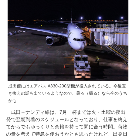
成田便にはエアバス A330-200型機が投入されている。今後置
き換えの話も出ているようなので、乗る（撮る）なら今のうち
かも
成田～ナンディ線は、7月一杯までは火・土曜の夜出
発で翌朝到着のスケジュールとなっており、仕事を終え
てからでもゆっくりと余裕を持って間に合う時間。荷物
の量を考えて特急を使おうかとも思ったけれど、出発日