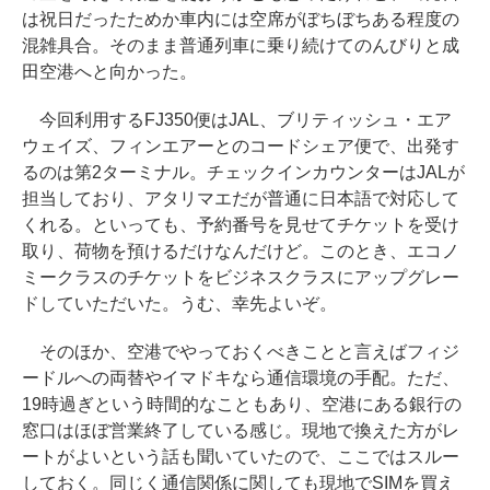
は祝日だったためか車内には空席がぼちぼちある程度の
混雑具合。そのまま普通列車に乗り続けてのんびりと成
田空港へと向かった。
今回利用するFJ350便はJAL、ブリティッシュ・エア
ウェイズ、フィンエアーとのコードシェア便で、出発す
るのは第2ターミナル。チェックインカウンターはJALが
担当しており、アタリマエだが普通に日本語で対応して
くれる。といっても、予約番号を見せてチケットを受け
取り、荷物を預けるだけなんだけど。このとき、エコノ
ミークラスのチケットをビジネスクラスにアップグレー
ドしていただいた。うむ、幸先よいぞ。
そのほか、空港でやっておくべきことと言えばフィジ
ードルへの両替やイマドキなら通信環境の手配。ただ、
19時過ぎという時間的なこともあり、空港にある銀行の
窓口はほぼ営業終了している感じ。現地で換えた方がレ
ートがよいという話も聞いていたので、ここではスルー
しておく。同じく通信関係に関しても現地でSIMを買え