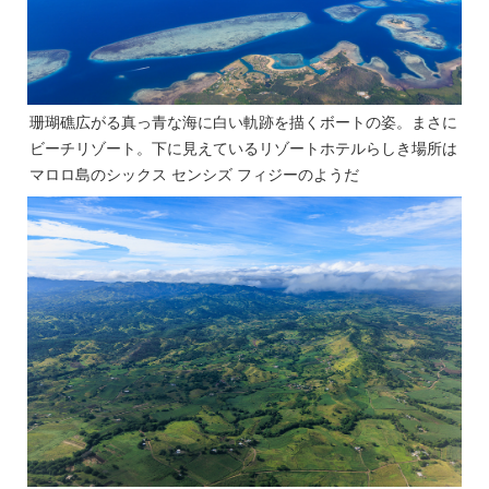
珊瑚礁広がる真っ青な海に白い軌跡を描くボートの姿。まさに
ビーチリゾート。下に見えているリゾートホテルらしき場所は
マロロ島のシックス センシズ フィジーのようだ