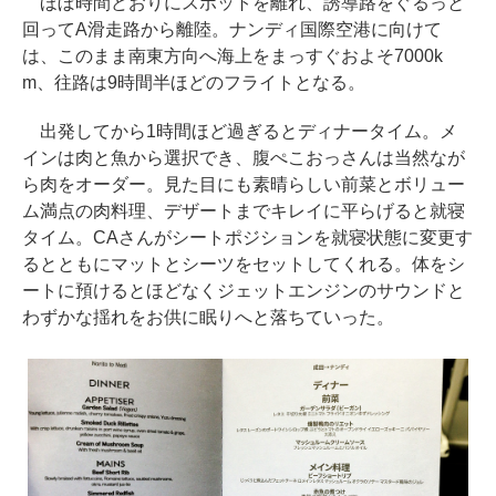
ほぼ時間どおりにスポットを離れ、誘導路をぐるっと
回ってA滑走路から離陸。ナンディ国際空港に向けて
は、このまま南東方向へ海上をまっすぐおよそ7000k
m、往路は9時間半ほどのフライトとなる。
出発してから1時間ほど過ぎるとディナータイム。メ
インは肉と魚から選択でき、腹ぺこおっさんは当然なが
ら肉をオーダー。見た目にも素晴らしい前菜とボリュー
ム満点の肉料理、デザートまでキレイに平らげると就寝
タイム。CAさんがシートポジションを就寝状態に変更す
るとともにマットとシーツをセットしてくれる。体をシ
ートに預けるとほどなくジェットエンジンのサウンドと
わずかな揺れをお供に眠りへと落ちていった。