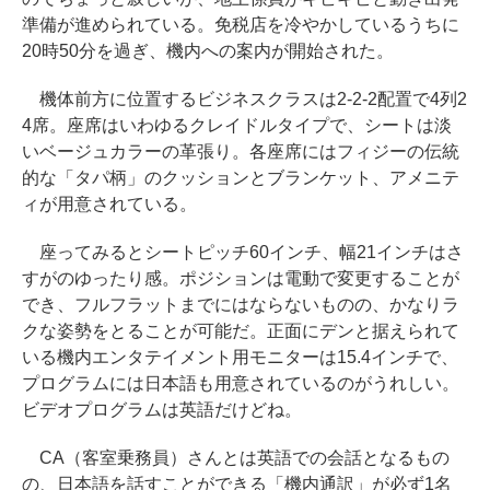
準備が進められている。免税店を冷やかしているうちに
20時50分を過ぎ、機内への案内が開始された。
機体前方に位置するビジネスクラスは2-2-2配置で4列2
4席。座席はいわゆるクレイドルタイプで、シートは淡
いベージュカラーの革張り。各座席にはフィジーの伝統
的な「タパ柄」のクッションとブランケット、アメニテ
ィが用意されている。
座ってみるとシートピッチ60インチ、幅21インチはさ
すがのゆったり感。ポジションは電動で変更することが
でき、フルフラットまでにはならないものの、かなりラ
クな姿勢をとることが可能だ。正面にデンと据えられて
いる機内エンタテイメント用モニターは15.4インチで、
プログラムには日本語も用意されているのがうれしい。
ビデオプログラムは英語だけどね。
CA（客室乗務員）さんとは英語での会話となるもの
の、日本語を話すことができる「機内通訳」が必ず1名