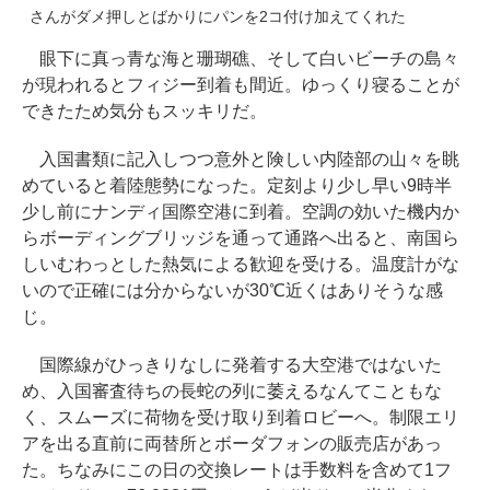
さんがダメ押しとばかりにパンを2コ付け加えてくれた
眼下に真っ青な海と珊瑚礁、そして白いビーチの島々
が現われるとフィジー到着も間近。ゆっくり寝ることが
できたため気分もスッキリだ。
入国書類に記入しつつ意外と険しい内陸部の山々を眺
めていると着陸態勢になった。定刻より少し早い9時半
少し前にナンディ国際空港に到着。空調の効いた機内か
らボーディングブリッジを通って通路へ出ると、南国ら
しいむわっとした熱気による歓迎を受ける。温度計がな
いので正確には分からないが30℃近くはありそうな感
じ。
国際線がひっきりなしに発着する大空港ではないた
め、入国審査待ちの長蛇の列に萎えるなんてこともな
く、スムーズに荷物を受け取り到着ロビーへ。制限エリ
アを出る直前に両替所とボーダフォンの販売店があっ
た。ちなみにこの日の交換レートは手数料を含めて1フ