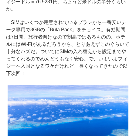
ィジードル＝76.9231円。ちょうど米ドルの半分ぐらい
か。
SIMはいくつか用意されているプランから一番安いデ
ータ専用で3GBの「Bula Pack」をチョイス。有効期間
は7日間。旅行者向けなので割高ではあるものの、ホテ
ルにはWi-Fiがあるだろうから、とりあえずこのぐらいで
十分なハズだ。ついでにSIMの入れ替えから設定までや
ってくれるのでめんどうもなく安心。で、いよいよフィ
ジーへ入国となるワケだけれど、長くなってきたので以
下次回！