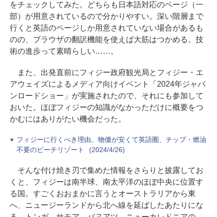
をチェックしてみた。どちらも日本語対応のページ（一
部）が用意されているので分かりやすい。深い階層まで
行くと英語のページしか用意されていない場合があるも
のの、ブラウザの翻訳機能を使えば大筋はつかめる。技
術の進歩って素晴らしい……。
また、出発直前にフィジー政府観光局とフィジー・エ
アウェイズによるメディア向けイベント「2024年ジャパ
ンロードショー」が実施されたので、それにも参加して
おいた。ほぼフィジーの知識がなかっただけに概要をつ
かむにはありがたい機会だった。
フィジーに行くべき理由。物価が安くて英語圏、チップ・燃油
不要のビーチリゾート
(2024/4/26)
そんな付け焼き刃で集めた情報をさらりと披露してお
くと、フィジーは南半球、南太平洋のほぼ中央に位置す
る国。すごくおおまかに言うとオーストラリアから東
へ、ニュージーランドから北へ線を延ばしたあたりにな
る。トンガ、サモア、バヌアツ、ニューカレドニアの