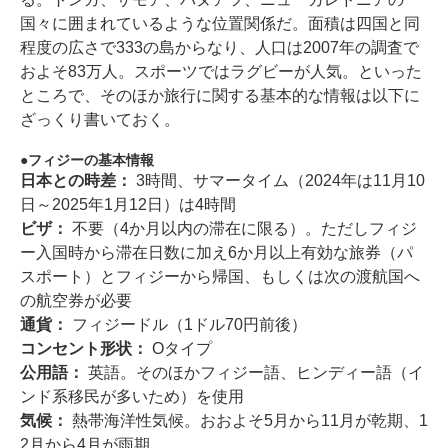
国々に囲まれているような位置関係だ。面積は四国と同
程度の広さで333の島からなり、人口は2007年の調査で
およそ83万人。スポーツではラグビーが人気。といった
ところで、そのほか旅行に関する基本的な情報は以下に
ざっくり書いておく。
フィジーの基本情報
日本との時差：
3時間、サマータイム（2024年は11月10
日～2025年1月12日）は4時間
ビザ：
不要（4か月以内の滞在に限る）。ただしフィジ
ー入国時から滞在日数に加え6か月以上有効な旅券（パ
スポート）とフィジーから帰国、もしくは次の渡航国へ
の航空券が必要
通貨：
フィジードル（1ドル70円前後）
コンセント形状：
Oタイプ
公用語：
英語。そのほかフィジー語、ヒンディー語（イ
ンド系移民が多いため）を使用
気候：
熱帯海洋性気候。おおよそ5月から11月が乾期、1
2月から4月が雨期