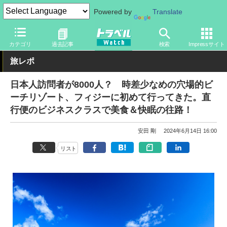
Powered by
Translate
トラベル Watch
地域
海外旅行
オセアニア
カテゴリ
過去記事
検索
Impressサイト
旅レポ
日本人訪問者が8000人？ 時差少なめの穴場的ビ
ーチリゾート、フィジーに初めて行ってきた。直
行便のビジネスクラスで美食＆快眠の往路！
安田 剛
2024年6月14日 16:00
リスト