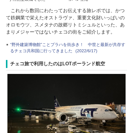
これから数回にわたってお伝えする旅レポでは、かつ
て鉄鋼業で栄えたオストラヴァ、重要文化財いっぱいの
オロモウツ、スメタナの故郷リトミシュルといった、あ
まりメジャーではないチェコの街をご紹介します。
“野外建築博物館”ことプラハを街歩き！ 中世と最新が共存す
るチェコ共和国に行ってきました
(2022/6/17)
チェコ旅で利用したのはLOTポーランド航空