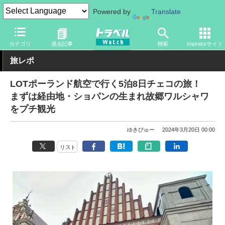
Powered by
Translate
トラベル Watch
地域
海外旅行
ヨーロッパ
カテゴリ
過去記事
検索
Impressサイト
旅レポ
LOTポーランド航空で行く5泊8日チェコの旅！
まずは経由地・ショパンの生まれ故郷ワルシャワ
をプチ観光
ゆきぴゅー
2024年3月20日 00:00
リスト