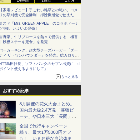
時間
24時間
1週間
1カ月
【家電レビュー】手ごわい雑草との戦い、コメ
リの草刈機で完全勝利 掃除機感覚で使えた
ミスド「Mrs. GREEN APPLE」のコラボドーナ
ツ4種、いよいよ発売！
吉野家、牛リブロースを熱々で提供する「極旨
牛鉄板ステーキ定食」を発売
バーガーキング、超大型チーズバーガー「ダー
ティ ザ・ワンパウンダー」を発売。総カロリー
約1656kcal、総重量約527g！
NTT島田社長、ソフトバンクのセブン出資に「d
ポイント使えるようにして」
もっと見る
おすすめ記事
8月開催の花火大会まとめ。
国内最大級2.4万発「幕張ビ
ーチ」や日本三大「長岡」な
ど大型イベント目白押し！
全国で旅行キャンペーン
続々、最大1万5000円オフ
も！ いまお得な自治体まと