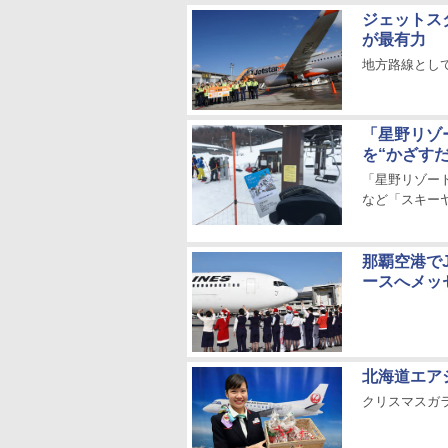
ジェットス
が最有力
地方路線とし
「星野リゾ
を“かざす
「星野リゾー
など「スキー
那覇空港で
ースへメッ
北海道エア
クリスマスガ