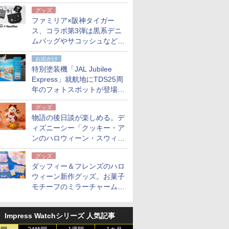
開発
グッズ
ファミリア×阪神タイガー
ス、コラボ第3弾は黒系デニ
ムバッグやサコッシュなど6
点。8月21日オンラインスト
お出かけ
アで発売
特別塗装機「JAL Jubilee
Express」就航地にTDS25周
年のフォトスポットが登場。
10月末まで青森空港に
グッズ
物語の後日談が楽しめる。デ
ィズニーシー「クッキー・ア
ンのハロウィーン・スウィー
トサプライズ」限定グッズ公
グッズ
開
ダッフィー＆フレンズのハロ
ウィーン新作グッズ。お菓子
モチーフのミラーチャーム/
デザインポーチほか
Impress Watchシリーズ 人気記事