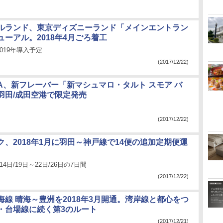
ルランド、東京ディズニーランド「メインエントラン
ーアル。2018年4月ごろ着工
019年導入予定
(2017/12/22)
STA、新フレーバー「新マシュマロ・タルト スモア バ
羽田/成田空港で限定発売
円
(2017/12/22)
ク、2018年1月に羽田～神戸線で14便の追加定期便運
/14日/19日～22日/26日の7日間
(2017/12/22)
海線 晴海～豊洲を2018年3月開通。湾岸線と都心をつ
・台場線に続く第3のルート
(2017/12/21)