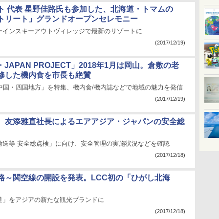
ト 代表 星野佳路氏も参加した、北海道・トマムの
トリート」グランドオープンセレモニー
ーインスキーアウトヴィレッジで最新のリゾートに
(2017/12/19)
・JAPAN PROJECT」2018年1月は岡山。倉敷の老
修した機内食を市長も絶賛
「中国・四国地方」を特集、機内食/機内誌などで地域の魅力を発信
(2017/12/19)
、友添雅直社長によるエアアジア・ジャパンの安全総
輸送等 安全総点検」に向け、安全管理の実施状況などを確認
(2017/12/18)
路～関空線の開設を発表。LCC初の「ひがし北海
道」をアジアの新たな観光ブランドに
(2017/12/18)