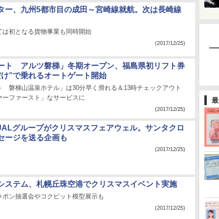
ター、九州5都市目の成田～宮崎線就航。次は長崎線
ては初となる貨物事業も同時開始
(2017/12/25)
ート アルツ磐梯」冬期オープン、福島県初リフト券
だけ”で乗れるオートゲート開始
ト 磐梯山温泉ホテル」は30分早く滑れる＆13時チェックアウト
ヤーファースト」なサービスに
最
(2017/12/25)
JALグループがクリスマスフェアウェル。サンタクロ
セージを送る企画も
(2017/12/25)
システム、札幌丘珠空港でクリスマスイベント実施
ラポン抽選会やコクピット模型展示も
(2017/12/25)