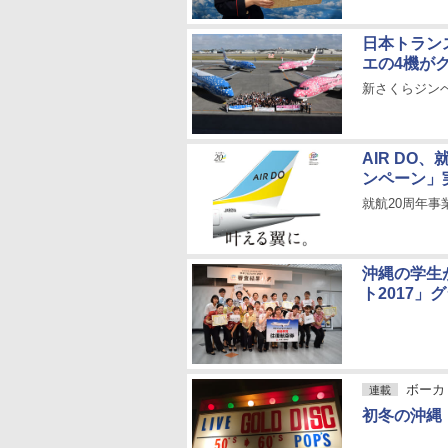
日本トラン
エの4機が
新さくらジンベ
AIR DO
ンペーン」
就航20周年事業
沖縄の学生
ト2017」
ボーカ
連載
初冬の沖縄