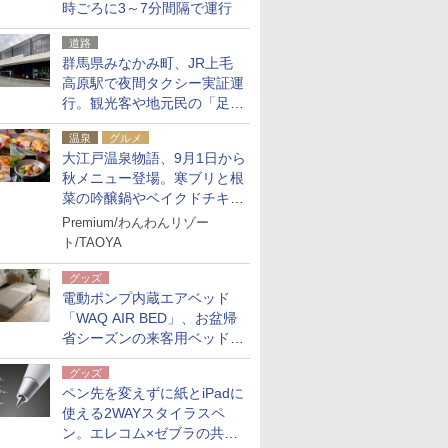
時ごろに3～7分間隔で運行
道路
群馬県みなかみ町、JR上毛
高原駅で夜間タクシー実証運
行。観光客や地元民の「足が
ない」課題解消へ、木金土に
温泉
グルメ
2台体制
大江戸温泉物語、9月1日から
秋メニュー登場。寒ブリと根
菜の吟醸鍋やベイクドチキ
ン、ショコラ＆栗スイーツも
Premium/わんわんリゾー
食べ放題に
ト/TAOYA
グッズ
電動ポンプ内蔵エアベッド
「WAQ AIR BED」、お盆帰
省シーズンの来客用ベッドに
も。使用後は収納バッグでコ
グッズ
ンパクトに保管
ペン先を変えずに紙とiPadに
使える2WAYスタイラスペ
ン。エレコム×ゼブラの共同