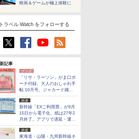
映画＆ゲームが極上体験に
トラベル Watch をフォローする
新記事
グッズ
「リサ・ラーソン」がま口ポ
ーチ付録、大人のおしゃれ手
帖 10月号。ジャカード織の
北欧猫デザイン
鉄道
新幹線「EXご利用票」が9月
15日から電子化、紙は27年2
月終了。アプリで遅延・運休
も確認可能に
鉄道
東海道・山陽・九州新幹線ネ