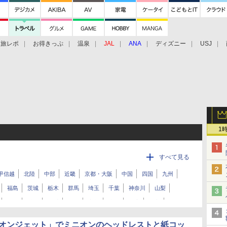
旅レポ
お得きっぷ
温泉
JAL
ANA
ディズニー
USJ
1
すべて見る
甲信越
北陸
中部
近畿
京都・大阪
中国
四国
九州
福島
茨城
栃木
群馬
埼玉
千葉
神奈川
山梨
静岡
愛知
三重
滋賀
京都
大阪
兵庫
奈良
口
徳島
香川
愛媛
高知
福岡
佐賀
長崎
熊本
ミニオンジェット」でミニオンのヘッドレストと紙コッ