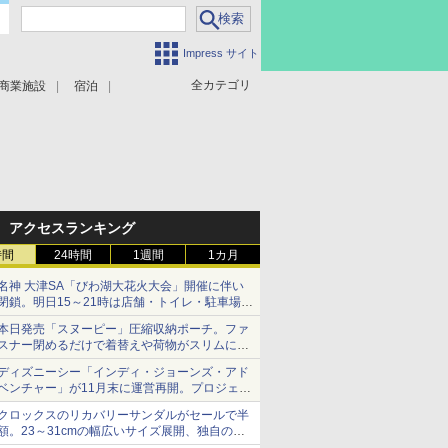
Impress サイト
全カテゴリ
商業施設
宿泊
アクセスランキング
時間
24時間
1週間
1カ月
名神 大津SA「びわ湖大花火大会」開催に伴い
閉鎖。明日15～21時は店舗・トイレ・駐車場の
利用不可
本日発売「スヌーピー」圧縮収納ポーチ。ファ
スナー閉めるだけで着替えや荷物がスリムにま
とまる
ディズニーシー「インディ・ジョーンズ・アド
ベンチャー」が11月末に運営再開。プロジェク
ションマッピングを追加、DPAは1500円
クロックスのリカバリーサンダルがセールで半
額。23～31cmの幅広いサイズ展開、独自のク
ッション素材を採用