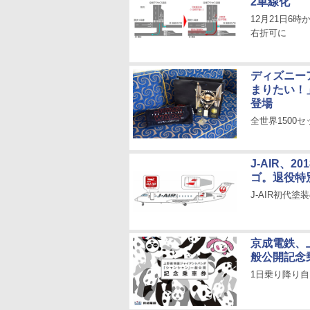
2車線化
12月21日6
右折可に
ディズニー
まりたい！
登場
全世界1500
J-AIR、
ゴ。退役特
J-AIR初代
京成電鉄、
般公開記念
1日乗り降り自