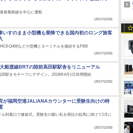
丹空港発着路線を中心に運航
(2017/12/26)
車いすのまま小型機も乗降できる国内初のロング旅客
入
HC8-Q400など小型機とターミナルを接続するPBB
(2017/12/26)
、大船渡線BRTの陸前高田駅駅舎をリニューアル
田駅をモチーフにデザイン。2018年4月1日供用開始
(2017/12/26)
宮が福岡空港JAL/ANAカウンターに受験生向けの特
置
ナル到着口で修祓式。受験生の願い札を両社の絵馬に掛けて2月に
(2017/12/26)