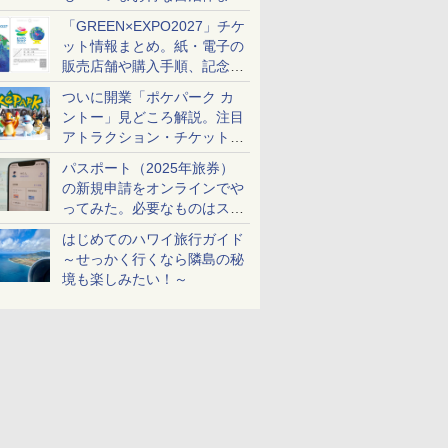
め
「GREEN×EXPO2027」チケ
ット情報まとめ。紙・電子の
販売店舗や購入手順、記念チ
ケットも解説
ついに開業「ポケパーク カ
ントー」見どころ解説。注目
アトラクション・チケット手
配・来場前に必要な準備は？
パスポート（2025年旅券）
の新規申請をオンラインでや
ってみた。必要なものはスマ
ホとマイナカードのみ
はじめてのハワイ旅行ガイド
～せっかく行くなら隣島の秘
境も楽しみたい！～