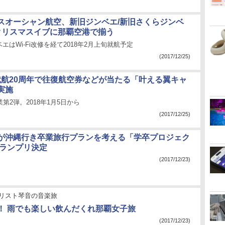
スオーシャン航空、新旧ジンベエ/新旧さくらジンベ
クリスマスイブに那覇空港で揃う
エはWi-Fi改修を経て2018年2月上旬就航予定
(2017/12/25)
、就航20周年で往復航空券などが当たる「叶える翼キャ
実施
第2弾。2018年1月5日から
(2017/12/25)
が沖縄行き卒業旅行プランを考える「学卒プロジェク
グランプリ決定
(2017/12/23)
リスト琴音の音楽旅
！ 雨でも楽しい飲んだくれ那覇女子旅
(2017/12/23)