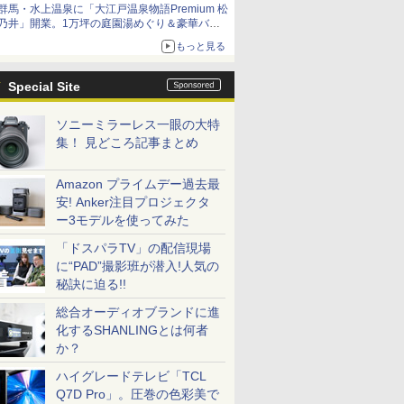
群馬・水上温泉に「大江戸温泉物語Premium 松
乃井」開業。1万坪の庭園湯めぐり＆豪華バイ
キングを体験してきた！
もっと見る
Special Site
ソニーミラーレス一眼の大特
集！ 見どころ記事まとめ
Amazon プライムデー過去最
安! Anker注目プロジェクタ
ー3モデルを使ってみた
「ドスパラTV」の配信現場
に“PAD”撮影班が潜入!人気の
秘訣に迫る!!
総合オーディオブランドに進
化するSHANLINGとは何者
か？
ハイグレードテレビ「TCL
Q7D Pro」。圧巻の色彩美で