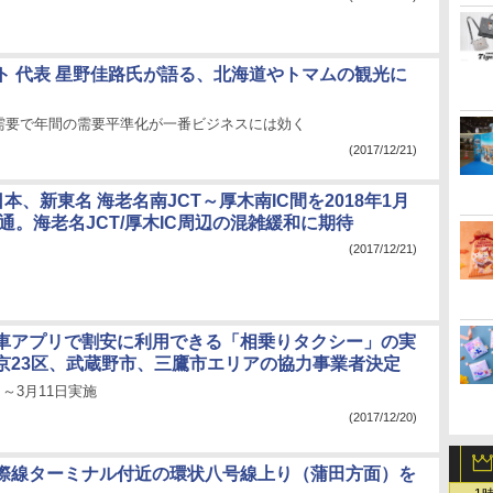
ト 代表 星野佳路氏が語る、北海道やトマムの観光に
需要で年間の需要平準化が一番ビジネスには効く
(2017/12/21)
日本、新東名 海老名南JCT～厚木南IC間を2018年1月
開通。海老名JCT/厚木IC周辺の混雑緩和に期待
(2017/12/21)
車アプリで割安に利用できる「相乗りタクシー」の実
京23区、武蔵野市、三鷹市エリアの協力事業者決定
2日～3月11日実施
(2017/12/20)
際線ターミナル付近の環状八号線上り（蒲田方面）を