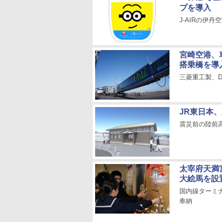
大分
宮崎
鹿児島
プを導入
J-AIRの伊
宮崎空港、
搭乗橋を導
三菱重工製、D
JR東日本
震災前の陸前高
太宰府天満
大絵馬を設
国内線ターミ
奉納