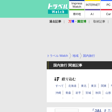
過去記事
万
博
・
園芸博
取材記事
トラベル Watch
地域
国内旅行
国内旅行 関連記事
絞り込む
すべて
北海道
東北
東京
関東
沖縄
青森
岩手
宮城
秋田
山形
長野
新潟
富山
石川
福井
岐阜
和歌山
鳥取
島根
岡山
広島
山
「JAL 