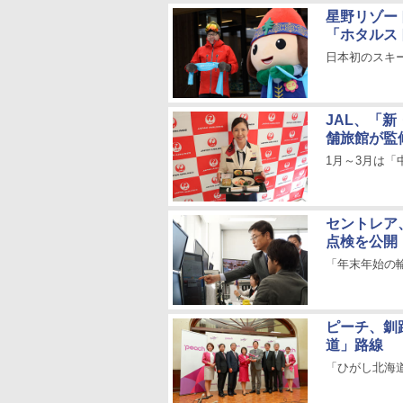
星野リゾー
「ホタルス
日本初のスキ
JAL、「新
舗旅館が監
1月～3月は
セントレア
点検を公開
「年末年始の
ピーチ、釧
道」路線
「ひがし北海