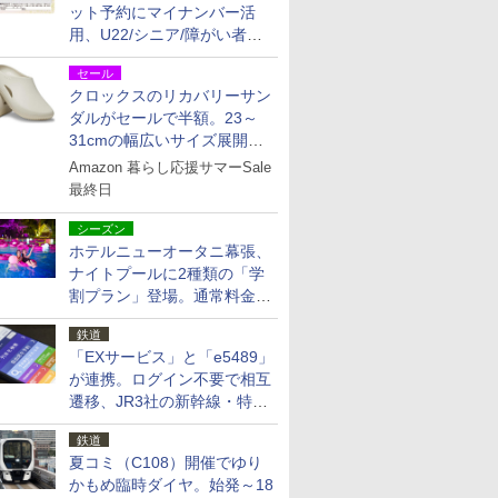
ット予約にマイナンバー活
用、U22/シニア/障がい者割
を9月15日から発売
セール
クロックスのリカバリーサン
ダルがセールで半額。23～
31cmの幅広いサイズ展開、
独自のクッション素材を採用
Amazon 暮らし応援サマーSale
最終日
シーズン
ホテルニューオータニ幕張、
ナイトプールに2種類の「学
割プラン」登場。通常料金の
およそ半額でお得に夜活
鉄道
「EXサービス」と「e5489」
が連携。ログイン不要で相互
遷移、JR3社の新幹線・特急
予約をアプリで一括確認
鉄道
夏コミ（C108）開催でゆり
かもめ臨時ダイヤ。始発～18