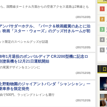
1
時から。国際線ターミナル方面からの空港アクセス道路は2車線とも
(2017/12/20)
アンバサダーホテル、「パーク＆映画鑑賞のあとに泊
」映画「スター・ウォーズ」のグッズ付きルームが初
セット限定のスペシャルグッズが話題
(2017/12/20)
2018年1月退役のボンバルディア CRJ200型機に記念ロ
別塗装機を12月21日運航開始
塗装の尾翼デザインをエンジンに
(2017/12/19)
上野動物園のジャイアントパンダ「シャンシャン」一
乗車券を限定発売
由で500円。ラッピングトレインも運行
(2017/12/19)