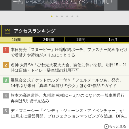
ーチ」や日本三大「長岡」など大型イベント目白押し！
●
●
●
●
●
●
アクセスランキング
1時間
24時間
1週間
1カ月
本日発売「スヌーピー」圧縮収納ポーチ。ファスナー閉めるだけ
で着替えや荷物がスリムにまとまる
名神 大津SA「びわ湖大花火大会」開催に伴い閉鎖。明日15～21
時は店舗・トイレ・駐車場の利用不可
展覧会公式チケットホルダー付き「フェルメールぴあ」発売。
14年ぶり来日「真珠の耳飾りの少女」ほか37作品のガイド
熊本の高速道路、九州道 松橋IC～えびのICなどの一般車両通行
再開は8月後半見込み
ディズニーシー「インディ・ジョーンズ・アドベンチャー」が
11月末に運営再開。プロジェクションマッピングを追加、DPA
は1500円
もっと見る