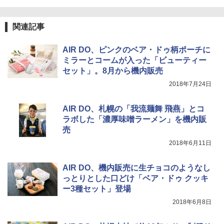
【日本企業販売】超強力クマ対策スプレー 30
0ml（連続噴射30秒）110ml（連続噴射15
秒）射程5～10m 安全ロック搭載 携帯収納袋
関連記事
付き ヒグマ・イノシシ対策 自治体・教育機
関の購入実績 登山・キャンプ・アウトドア・
防災用品 長期保存可能 緊急時用 日本国内発
AIR DO、ピンクのベア・ドゥ柄ポーチに
送
ミラーとコームが入った「ビューティー
セット」。8月から機内販売
￥3,680
2018年7月24日
ソーラー LED ランタン Type-C 充電式 ソー
AIR DO、札幌の「我流麺舞 飛燕」とコ
ラーランタン IP65防水 キャンプ用品 防災グ
ラボした「濃厚味噌ラーメン」を機内販
ッズ 6種類のライトモード 防災 吊り下げ 折
売
り畳み式 キャンプソーラーライト防災 停電
節電対策 超高輝度 日本語取扱説明書付き
2018年6月11日
￥2,849
AIR DO、機内販売に生チョコのようなし
っとりとした口どけ「ベア・ドゥ クッキ
ー3種セット」登場
2018年6月8日