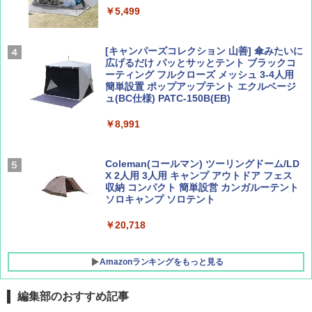
地球の歩き方 スター・ウォーズ
集】ボーイング110周年を祝して！
￥5,499
￥2,695
￥1,760
[キャンパーズコレクション 山善] 傘みたいに
広げるだけ パッとサッとテント ブラックコ
ーティング フルクローズ メッシュ 3-4人用
簡単設置 ポップアップテント エクルベージ
BE-PAL(ビ-パル) 2026年 9 月号【特別付録:
新しい日本地理 地図・統計・移動から読み
ュ(BC仕様) PATC-150B(EB)
SOTO ミニマル"旅"財布 ランダム2種】
解く (講談社現代新書)
￥8,991
￥1,500
￥1,540
Coleman(コールマン) ツーリングドーム/LD
X 2人用 3人用 キャンプ アウトドア フェス
収納 コンパクト 簡単設営 カンガルーテント
ソロキャンプ ソロテント
￥20,718
Amazonランキングをもっと見る
編集部のおすすめ記事