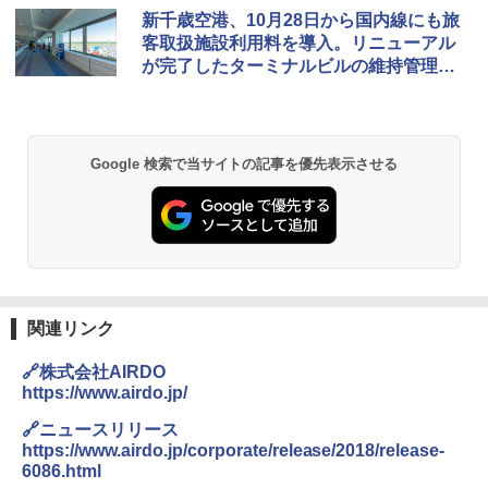
GRANDOOR ステンレス保冷剤 2個セット 2
新千歳空港、10月28日から国内線にも旅
026リニューアル 急速冷凍 空間倍増 衛生的
客取扱施設利用料を導入。リニューアル
コンパクト 保冷力長持ち
が完了したターミナルビルの維持管理な
どのため
￥2,980
ポインターライト 強力 小型 緑色/赤色/青紫色
Google 検索で当サイトの記事を優先表示させる
USB充電式 高精度 超長距離照射 長時間使用
可能 安全ロック付き 高安全性 金属製耐久 コ
ンパクト多機能設計 持ち運び便利 アウトド
ア/オフィス/教育現場/展示会用 緑
￥1,180
DEWEL パラソル 大型 ビーチ アウトドアパ
関連リンク
ラソル ガーデン サイトシート付 折りたたみ
防水 UVカット 4段階高さ調整 軽量 収納袋付
🔗株式会社AIRDO
き
https://www.airdo.jp/
￥6,459
🔗ニュースリリース
https://www.airdo.jp/corporate/release/2018/release-
6086.html
熊撃退スプレー 熊よけスプレー 熊スプレー