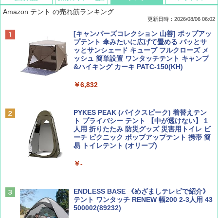
Amazon テント の売れ筋ランキング
更新日時：2026/08/06 06:02
ディズニーファン ２０２６年 ９月号 [雑
D40 地球の歩き方 チェンマイ タイ北部の魅
[キャンパーズコレクション 山善] ポップアッ
誌] (ＤＩＳＮＥＹ ＦＡＮ)
力的な町 2026～2027 地球の歩き方D アジア
プテント 傘みたいに広げて畳める パッとサ
ッとサンシェード キューブ フルクローズ メ
ッシュ 簡単設置 ワンタッチテント キャンプ
￥713
￥2,079
&ハイキング カーキ PATC-150(KH)
￥6,832
Coyote No.89 特集 星野道夫 夢見る旅
A09 地球の歩き方 イタリア 2026～2027 地
球の歩き方A ヨーロッパ
PYKES PEAK (パイクスピーク) 着替えテン
￥1,540
ト プライバシー テント 【中が透けない】 1
￥2,479
人用 折りたたみ 防災グッズ 災害用トイレ ビ
ーチ ピクニック ポップアップテント 携帯 簡
易 トイレテント (オリーブ)
山と溪谷 2026年8月号「南アルプス大全」
A26 地球の歩き方 チェコ ポーランド スロヴ
￥-
ァキア 2026～2027 地球の歩き方A ヨーロッ
パ
￥1,540
￥2,277
ENDLESS BASE 《めざましテレビで紹介》
テント ワンタッチ RENEW 幅200 2-3人用 43
500002(89232)
AIRLINE（エアライン）2026年9月号【特