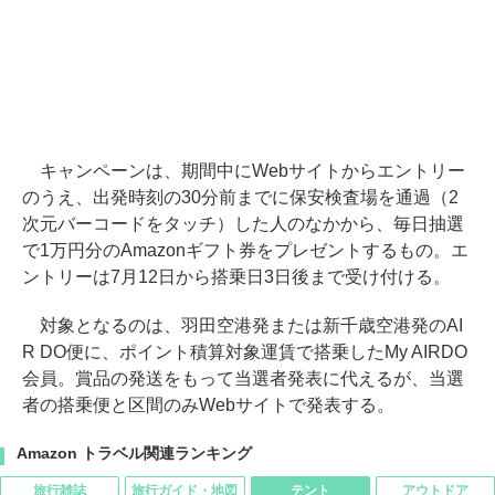
キャンペーンは、期間中にWebサイトからエントリー
のうえ、出発時刻の30分前までに保安検査場を通過（2
次元バーコードをタッチ）した人のなかから、毎日抽選
で1万円分のAmazonギフト券をプレゼントするもの。エ
ントリーは7月12日から搭乗日3日後まで受け付ける。
対象となるのは、羽田空港発または新千歳空港発のAI
R DO便に、ポイント積算対象運賃で搭乗したMy AIRDO
会員。賞品の発送をもって当選者発表に代えるが、当選
者の搭乗便と区間のみWebサイトで発表する。
Amazon トラベル関連ランキング
旅行雑誌
旅行ガイド・地図
テント
アウトドア