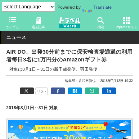
Powered by
Translate
トラベル Watch
地域
国内旅行
北海道
カテゴリ
過去記事
検索
Impressサイト
ニュース
AIR DO、出発30分前までに保安検査場通過の利用
者毎日3名に1万円分のAmazonギフト券
対象は8月1日～31日の新千歳発便、羽田発便
編集部：多和田新也
2018年7月12日 19:32
リスト
2018年8月1日～31日 対象