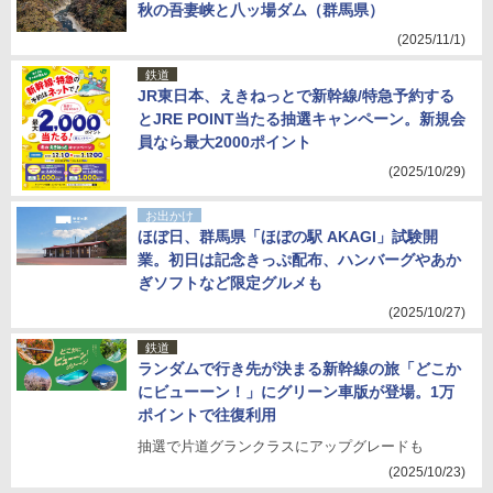
秋の吾妻峡と八ッ場ダム（群馬県）
(2025/11/1)
鉄道
JR東日本、えきねっとで新幹線/特急予約する
とJRE POINT当たる抽選キャンペーン。新規会
員なら最大2000ポイント
(2025/10/29)
お出かけ
ほぼ日、群馬県「ほぼの駅 AKAGI」試験開
業。初日は記念きっぷ配布、ハンバーグやあか
ぎソフトなど限定グルメも
(2025/10/27)
鉄道
ランダムで行き先が決まる新幹線の旅「どこか
にビューーン！」にグリーン車版が登場。1万
ポイントで往復利用
抽選で片道グランクラスにアップグレードも
(2025/10/23)