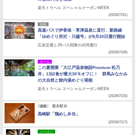
楽天トラベル スペシャルクーポンWEEK
(2026/7/31)
道路
高速バスで伊香保・草津温泉に直行、新路線
「ゆめぐり所沢・川越号」が8月20日運行開始
広栄交通とJRバス関東の共同運行
(2026/7/29)
セール
この夏開業「大江戸温泉物語Premium 松乃
井」1泊2食が最大30％オフに！ 群馬みなかみ
の大自然と館内湯めぐり堪能
楽天トラベル スペシャルクーポンWEEK
(2026/7/23)
週末駅弁
連載
高崎駅「鶏めし弁当」
(2026/7/17)
シーズン