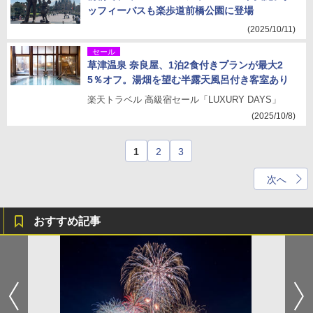
ッフィーバスも楽歩道前橋公園に登場
(2025/10/11)
セール
草津温泉 奈良屋、1泊2食付きプランが最大2
5％オフ。湯畑を望む半露天風呂付き客室あり
楽天トラベル 高級宿セール「LUXURY DAYS」
(2025/10/8)
1
2
3
次へ
おすすめ記事