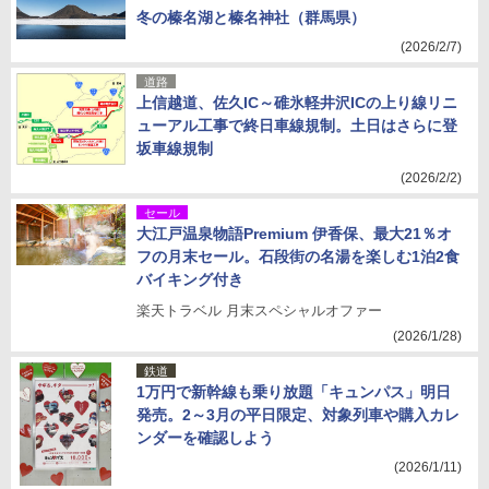
冬の榛名湖と榛名神社（群馬県）
(2026/2/7)
道路
上信越道、佐久IC～碓氷軽井沢ICの上り線リニ
ューアル工事で終日車線規制。土日はさらに登
坂車線規制
(2026/2/2)
セール
大江戸温泉物語Premium 伊香保、最大21％オ
フの月末セール。石段街の名湯を楽しむ1泊2食
バイキング付き
楽天トラベル 月末スペシャルオファー
(2026/1/28)
鉄道
1万円で新幹線も乗り放題「キュンパス」明日
発売。2～3月の平日限定、対象列車や購入カレ
ンダーを確認しよう
(2026/1/11)