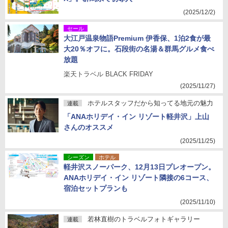
(2025/12/2)
セール
大江戸温泉物語Premium 伊香保、1泊2食が最
大20％オフに。石段街の名湯＆群馬グルメ食べ
放題
楽天トラベル BLACK FRIDAY
(2025/11/27)
ホテルスタッフだから知ってる地元の魅力
連載
「ANAホリデイ・イン リゾート軽井沢」上山
さんのオススメ
(2025/11/25)
シーズン
ホテル
軽井沢スノーパーク、12月13日プレオープン。
ANAホリデイ・イン リゾート隣接の6コース、
宿泊セットプランも
(2025/11/10)
若林直樹のトラベルフォトギャラリー
連載