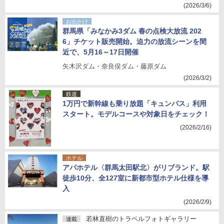
(2026/3/6)
お出かけ
群馬県「みなかみ3ダム 春の点検大放流 202
6」チケット販売開始。迫力の放流シーンを間
近で、5月16～17日開催
矢木沢ダム・奈良俣ダム・藤原ダム
(2026/3/2)
鉄道
1万円で新幹線も乗り放題「キュンパス」利用
スタート。モデルコースや対象日をチェック！
(2026/2/16)
ホテル
アパホテル〈群馬太田駅北〉がリブランド。駅
徒歩10分、全127室に新都市型ホテル仕様を導
入
(2026/2/9)
若林直樹のトラベルフォトギャラリー
連載