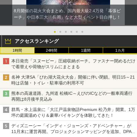
8月開催の花火大会まとめ。国内最大級2.4万発「幕張ビ
ーチ」や日本三大「長岡」など大型イベント目白押し！
●
●
●
●
●
●
アクセスランキング
1時間
24時間
1週間
1カ月
本日発売「スヌーピー」圧縮収納ポーチ。ファスナー閉めるだけ
で着替えや荷物がスリムにまとまる
名神 大津SA「びわ湖大花火大会」開催に伴い閉鎖。明日15～21
時は店舗・トイレ・駐車場の利用不可
熊本の高速道路、九州道 松橋IC～えびのICなどの一般車両通行
再開は8月後半見込み
群馬・水上温泉に「大江戸温泉物語Premium 松乃井」開業。1万
坪の庭園湯めぐり＆豪華バイキングを体験してきた！
ディズニーシー「インディ・ジョーンズ・アドベンチャー」が
11月末に運営再開。プロジェクションマッピングを追加、DPA