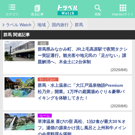
カテゴリ
過去記事
検索
Impressサイト
トラベル Watch
地域
国内旅行
群馬
群馬 関連記事
道路
群馬県みなかみ町、JR上毛高原駅で夜間タクシ
ー実証運行。観光客や地元民の「足がない」課
題解消へ、木金土に2台体制
(2026/8/6)
行ってみた
群馬・水上温泉に「大江戸温泉物語Premium
松乃井」開業。1万坪の庭園湯めぐり＆豪華バ
イキングを体験してきた！
(2026/8/6)
セール
草津温泉 喜びの宿 高松、1泊2食が最大30％オ
フ。湯畑の源泉かけ流し風呂と上州和牛メイン
の会席料理を堪能