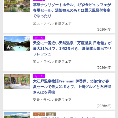
草津ナウリゾートホテル、1泊2食ビュッフェが
春夏セール。湯畑観光のあとは露天風呂付客室
でゆったり
楽天トラベル 春夏フェア
(2026/4/8)
セール
天空に一番近い天然温泉「万座温泉 日進舘」が
最大21％オフ。1泊2食付き、展望露天風呂でリ
フレッシュ
楽天トラベル 春夏フェア
(2026/4/2)
セール
大江戸温泉物語Premium 伊香保、1泊2食が春
夏セールで最大21％オフ。上州グルメと石段街
さんぽを満喫
楽天トラベル 春夏フェア
(2026/4/2)
ホテル
温泉