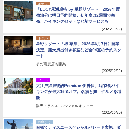
ホテル
「LUCY尾瀬鳩待 by 星野リゾート」2026年度
宿泊分は明日予約開始。初年度は2週間で完
売、ハイキングセットなど新サービスも
(2025/10/22)
ホテル
星野リゾート「界 草津」2026年6月7日に開業
決定。露天風呂付き客室など全94室の予約スタ
ート
初の蕎麦店も開業
(2025/10/22)
セール
大江戸温泉物語Premium 伊香保、1泊2食バイ
キングが最大15％オフ。名湯と郷土グルメを堪
能
楽天トラベル スペシャルオファー
(2025/10/20)
お出かけ
前橋でディズニースペシャルパレード実施。ダ