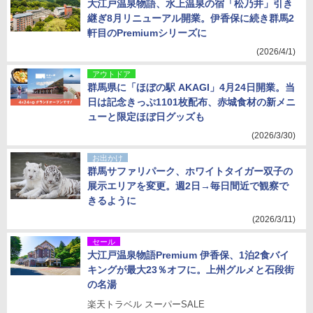
大江戸温泉物語、水上温泉の宿「松乃井」引き
継ぎ8月リニューアル開業。伊香保に続き群馬2
軒目のPremiumシリーズに
(2026/4/1)
アウトドア
群馬県に「ほぼの駅 AKAGI」4月24日開業。当
日は記念きっぷ1101枚配布、赤城食材の新メニ
ューと限定ほぼ日グッズも
(2026/3/30)
お出かけ
群馬サファリパーク、ホワイトタイガー双子の
展示エリアを変更。週2日→毎日間近で観察で
きるように
(2026/3/11)
セール
大江戸温泉物語Premium 伊香保、1泊2食バイ
キングが最大23％オフに。上州グルメと石段街
の名湯
楽天トラベル スーパーSALE