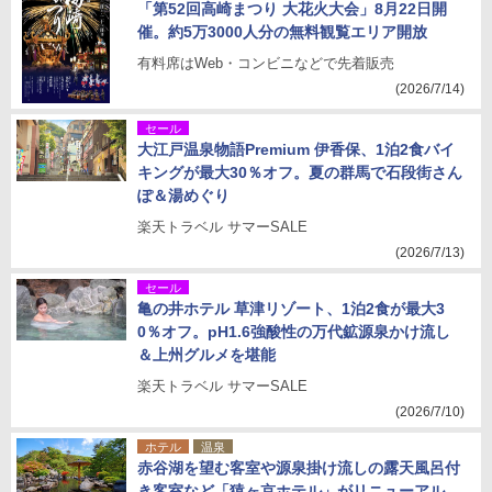
「第52回高崎まつり 大花火大会」8月22日開
催。約5万3000人分の無料観覧エリア開放
有料席はWeb・コンビニなどで先着販売
(2026/7/14)
セール
大江戸温泉物語Premium 伊香保、1泊2食バイ
キングが最大30％オフ。夏の群馬で石段街さん
ぽ＆湯めぐり
楽天トラベル サマーSALE
(2026/7/13)
セール
亀の井ホテル 草津リゾート、1泊2食が最大3
0％オフ。pH1.6強酸性の万代鉱源泉かけ流し
＆上州グルメを堪能
楽天トラベル サマーSALE
(2026/7/10)
ホテル
温泉
赤谷湖を望む客室や源泉掛け流しの露天風呂付
き客室など「猿ヶ京ホテル」がリニューアル