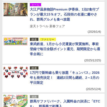
セール
大江戸温泉物語Premium 伊香保、1泊2食付プ
ランが最大15％オフ。石段街の名湯に癒やさ
れ、群馬グルメも食べ放題
楽天トラベル 新春フェア
(2026/1/4)
鉄道
ファミリー
東武鉄道、1月から小児運賃が実質無料。事前
登録で毎日全額ポイント還元、期間限定から通
常企画に
(2025/12/25)
鉄道
1万円で新幹線も乗り放題「キュンパス」2026
年も発売決定！ 連続2日間も継続、2～3月の
平日限定
(2025/12/4)
道路
群馬サファリパーク、入園料金の決済に「ETC
X」。群馬県で初導入