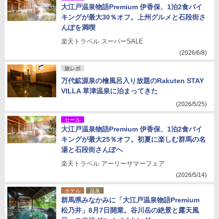
大江戸温泉物語Premium 伊香保、1泊2食バイ
キングが最大30％オフ。上州グルメと石段街さ
んぽを満喫
楽天トラベル スーパーSALE
(2026/6/8)
旅レポ
万代鉱源泉の檜風呂入り放題のRakuten STAY
VILLA 草津温泉に泊まってきた
(2026/5/25)
セール
大江戸温泉物語Premium 伊香保、1泊2食バイ
キングが最大25％オフ。初夏に楽しむ群馬の名
湯と石段街さんぽへ
楽天トラベル アーリーサマーフェア
(2026/5/14)
ホテル
温泉
群馬県みなかみに「大江戸温泉物語Premium
松乃井」8月7日開業。谷川岳の絶景と露天風