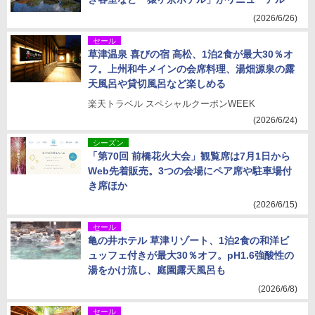
(2026/6/26)
セール
草津温泉 喜びの宿 高松、1泊2食が最大30％オ
フ。上州和牛メインの会席料理、湯畑源泉の露
天風呂や貸切風呂など楽しめる
楽天トラベル スペシャルクーポンWEEK
(2026/6/24)
シーズン
「第70回 前橋花火大会」観覧席は7月1日から
Web先着販売。3つの会場にペア席や駐車場付
き席ほか
(2026/6/15)
セール
亀の井ホテル 草津リゾート、1泊2食の和洋ビ
ュッフェ付きが最大30％オフ。pH1.6強酸性の
湯をかけ流し、庭園露天風呂も
(2026/6/8)
セール