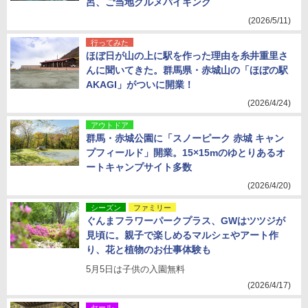
呂、ご当地グルメバイキング
(2026/5/11)
行ってみた
ほぼ日が山の上に駅を作った理由を糸井重里さ
んに聞いてきた。群馬県・赤城山の「ほぼの駅
AKAGI」がついに開業！
(2026/4/24)
アウトドア
群馬・赤城公園に「スノーピーク 赤城 キャン
プフィールド」開業。15×15mのゆとりあるオ
ートキャンプサイト多数
(2026/4/20)
シーズン
ファミリー
ぐんまフラワーパークプラス、GWはツツジが
見頃に。親子で楽しめるマルシェやアート作
り、花と植物のお仕事体験も
5月5日は子供の入園無料
(2026/4/17)
セール