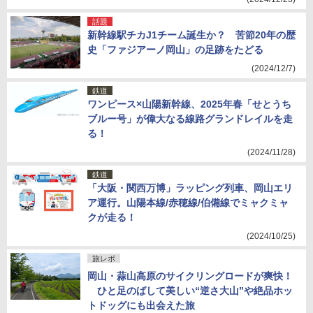
話題
新幹線駅チカJ1チーム誕生か？ 苦節20年の歴
史「ファジアーノ岡山」の足跡をたどる
(2024/12/7)
鉄道
ワンピース×山陽新幹線、2025年春「せとうち
ブルー号」が偉大なる線路グランドレイルを走
る！
(2024/11/28)
鉄道
「大阪・関西万博」ラッピング列車、岡山エリ
ア運行。山陽本線/赤穂線/伯備線でミャクミャ
クが走る！
(2024/10/25)
旅レポ
岡山・蒜山高原のサイクリングロードが爽快！
ひと足のばして美しい“逆さ大山”や絶品ホッ
トドッグにも出会えた旅