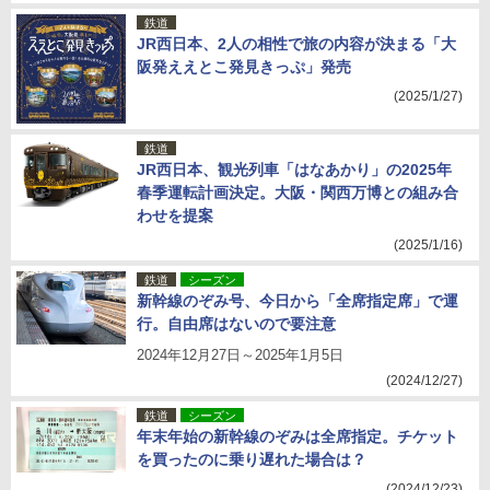
鉄道
JR西日本、2人の相性で旅の内容が決まる「大
阪発ええとこ発見きっぷ」発売
(2025/1/27)
鉄道
JR西日本、観光列車「はなあかり」の2025年
春季運転計画決定。大阪・関西万博との組み合
わせを提案
(2025/1/16)
鉄道
シーズン
新幹線のぞみ号、今日から「全席指定席」で運
行。自由席はないので要注意
2024年12月27日～2025年1月5日
(2024/12/27)
鉄道
シーズン
年末年始の新幹線のぞみは全席指定。チケット
を買ったのに乗り遅れた場合は？
(2024/12/23)