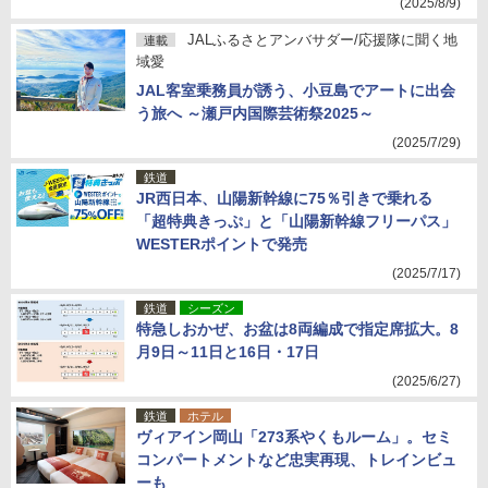
(2025/8/9)
JALふるさとアンバサダー/応援隊に聞く地
連載
域愛
JAL客室乗務員が誘う、小豆島でアートに出会
う旅へ ～瀬戸内国際芸術祭2025～
(2025/7/29)
鉄道
JR西日本、山陽新幹線に75％引きで乗れる
「超特典きっぷ」と「山陽新幹線フリーパス」
WESTERポイントで発売
(2025/7/17)
鉄道
シーズン
特急しおかぜ、お盆は8両編成で指定席拡大。8
月9日～11日と16日・17日
(2025/6/27)
鉄道
ホテル
ヴィアイン岡山「273系やくもルーム」。セミ
コンパートメントなど忠実再現、トレインビュ
ーも