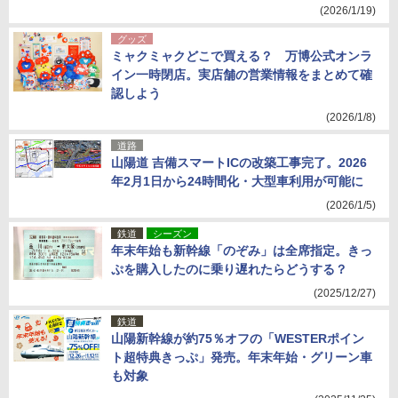
(2026/1/19)
グッズ
ミャクミャクどこで買える？ 万博公式オンラ
イン一時閉店。実店舗の営業情報をまとめて確
認しよう
(2026/1/8)
道路
山陽道 吉備スマートICの改築工事完了。2026
年2月1日から24時間化・大型車利用が可能に
(2026/1/5)
鉄道
シーズン
年末年始も新幹線「のぞみ」は全席指定。きっ
ぷを購入したのに乗り遅れたらどうする？
(2025/12/27)
鉄道
山陽新幹線が約75％オフの「WESTERポイン
ト超特典きっぷ」発売。年末年始・グリーン車
も対象