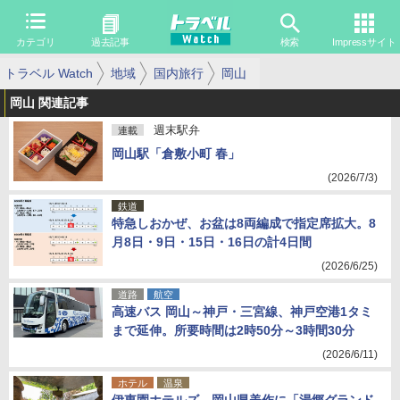
カテゴリ
過去記事
検索
Impressサイト
トラベル Watch
地域
国内旅行
岡山
岡山 関連記事
週末駅弁
連載
岡山駅「倉敷小町 春」
(2026/7/3)
鉄道
特急しおかぜ、お盆は8両編成で指定席拡大。8
月8日・9日・15日・16日の計4日間
(2026/6/25)
道路
航空
高速バス 岡山～神戸・三宮線、神戸空港1タミ
まで延伸。所要時間は2時50分～3時間30分
(2026/6/11)
ホテル
温泉