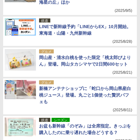
海星の丘」ほか
(2025/9/5)
鉄道
LINEで新幹線予約「LINEからEX」10月開始。
東海道・山陽・九州新幹線
(2025/8/28)
グルメ
岡山産・清水白桃を使った限定「桃太郎ぴより
ん」登場。岡山タカシマヤで2日間600セット
(2025/8/21)
グルメ
新橋アンテナショップに「蛇口から岡山県産白
桃ジュース」登場。丸ごと1個使った贅沢パフ
ェも
(2025/8/11)
鉄道
シーズン
お盆も新幹線「のぞみ」は全席指定。きっぷを
購入したのに乗り遅れた場合どうする？