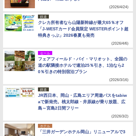
(2026/4/24)
鉄道
クレカ所有者なら山陽新幹線が最大65％オフ
「J-WESTカード会員限定 WESTERポイント超
特典きっぷ」2026春夏も発売
(2026/4/6)
セール
フェアフィールド・バイ・マリオット、全国の
道の駅隣接ホテルで連泊25％引き、1泊なら2
0％引きの特別宿泊プラン
(2026/3/16)
鉄道
JR西日本、岡山・広島エリア周遊パスをtabiw
aで新発売。桃太郎線・井原線が乗り放題、広
島～宮島2日間フリー
(2026/3/2)
ホテル
「三井ガーデンホテル岡山」リニューアルで3