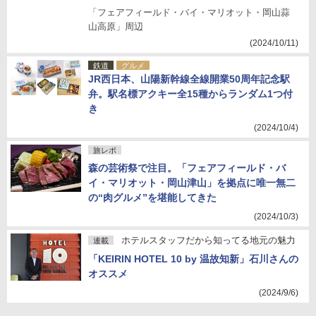
「フェアフィールド・バイ・マリオット・岡山蒜
山高原」周辺
(2024/10/11)
鉄道
グルメ
JR西日本、山陽新幹線全線開業50周年記念駅
弁。駅名標アクキー全15種からランダム1つ付
き
(2024/10/4)
旅レポ
森の芸術祭で注目。「フェアフィールド・バ
イ・マリオット・岡山津山」を拠点に唯一無二
の“肉グルメ”を堪能してきた
(2024/10/3)
ホテルスタッフだから知ってる地元の魅力
連載
「KEIRIN HOTEL 10 by 温故知新」石川さんの
オススメ
(2024/9/6)