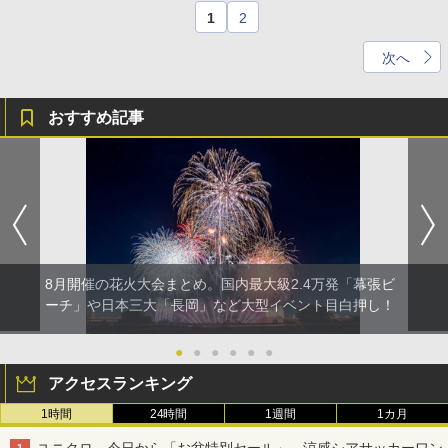
1
2
次へ
おすすめ記事
8月開催の花火大会まとめ。国内最大級2.4万発「幕張ビ
ーチ」や日本三大「長岡」など大型イベント目白押し！
●
●
●
●
●
●
アクセスランキング
1時間
24時間
1週間
1カ月