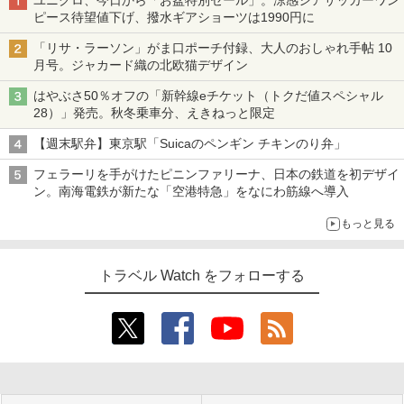
ユニクロ、今日から「お盆特別セール」。涼感シアサッカーワン
ピース待望値下げ、撥水ギアショーツは1990円に
「リサ・ラーソン」がま口ポーチ付録、大人のおしゃれ手帖 10
月号。ジャカード織の北欧猫デザイン
はやぶさ50％オフの「新幹線eチケット（トクだ値スペシャル
28）」発売。秋冬乗車分、えきねっと限定
【週末駅弁】東京駅「Suicaのペンギン チキンのり弁」
フェラーリを手がけたピニンファリーナ、日本の鉄道を初デザイ
ン。南海電鉄が新たな「空港特急」をなにわ筋線へ導入
もっと見る
トラベル Watch をフォローする