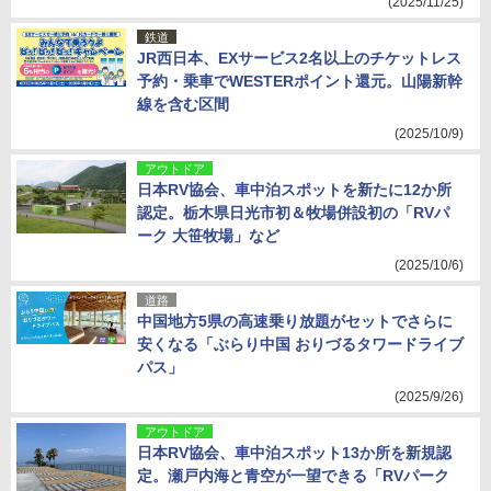
(2025/11/25)
鉄道
JR西日本、EXサービス2名以上のチケットレス
予約・乗車でWESTERポイント還元。山陽新幹
線を含む区間
(2025/10/9)
アウトドア
日本RV協会、車中泊スポットを新たに12か所
認定。栃木県日光市初＆牧場併設初の「RVパ
ーク 大笹牧場」など
(2025/10/6)
道路
中国地方5県の高速乗り放題がセットでさらに
安くなる「ぶらり中国 おりづるタワードライブ
パス」
(2025/9/26)
アウトドア
日本RV協会、車中泊スポット13か所を新規認
定。瀬戸内海と青空が一望できる「RVパーク