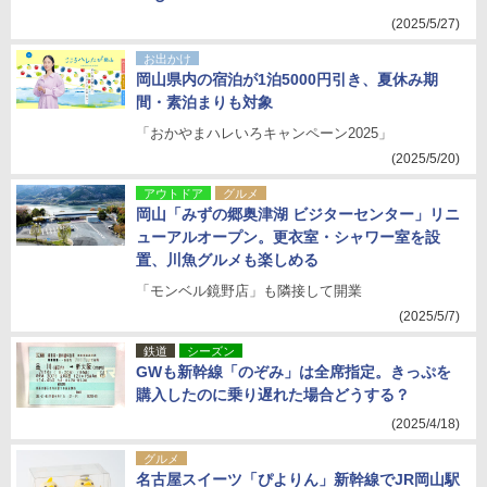
(2025/5/27)
お出かけ
岡山県内の宿泊が1泊5000円引き、夏休み期
間・素泊まりも対象
「おかやまハレいろキャンペーン2025」
(2025/5/20)
アウトドア
グルメ
岡山「みずの郷奥津湖 ビジターセンター」リニ
ューアルオープン。更衣室・シャワー室を設
置、川魚グルメも楽しめる
「モンベル鏡野店」も隣接して開業
(2025/5/7)
鉄道
シーズン
GWも新幹線「のぞみ」は全席指定。きっぷを
購入したのに乗り遅れた場合どうする？
(2025/4/18)
グルメ
名古屋スイーツ「ぴよりん」新幹線でJR岡山駅