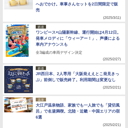
へおでかけ。車掌さんセットを2日間限定で販
売
(2025/3/11)
鉄道
ワンピース×山陽新幹線、運行開始は4月12日。
発車メロディに「ウィーアー！」、声優による
車内アナウンスも
全3編成の車両デザイン決定
(2025/2/27)
鉄道
JR西日本、2人専用「大阪発ええとこ発見きっ
ぷ」前倒しで販売終了。利用期間は変更なし
(2025/2/21)
温泉
大江戸温泉物語、家族でも一人旅でも「貸切風
呂」で名湯満喫。北陸・近畿・中国エリアの宿
6選
(2025/2/21)