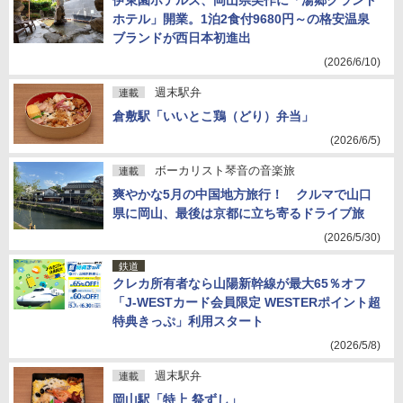
伊東園ホテルズ、岡山県美作に「湯郷グランド
ホテル」開業。1泊2食付9680円～の格安温泉
ブランドが西日本初進出
(2026/6/10)
週末駅弁
連載
倉敷駅「いいとこ鶏（どり）弁当」
(2026/6/5)
ボーカリスト琴音の音楽旅
連載
爽やかな5月の中国地方旅行！ クルマで山口
県に岡山、最後は京都に立ち寄るドライブ旅
(2026/5/30)
鉄道
クレカ所有者なら山陽新幹線が最大65％オフ
「J-WESTカード会員限定 WESTERポイント超
特典きっぷ」利用スタート
(2026/5/8)
週末駅弁
連載
岡山駅「特上 祭ずし」