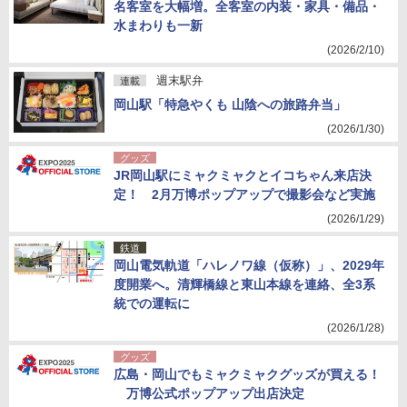
名客室を大幅増。全客室の内装・家具・備品・
水まわりも一新
(2026/2/10)
週末駅弁
連載
岡山駅「特急やくも 山陰への旅路弁当」
(2026/1/30)
グッズ
JR岡山駅にミャクミャクとイコちゃん来店決
定！ 2月万博ポップアップで撮影会など実施
(2026/1/29)
鉄道
岡山電気軌道「ハレノワ線（仮称）」、2029年
度開業へ。清輝橋線と東山本線を連絡、全3系
統での運転に
(2026/1/28)
グッズ
広島・岡山でもミャクミャクグッズが買える！
万博公式ポップアップ出店決定