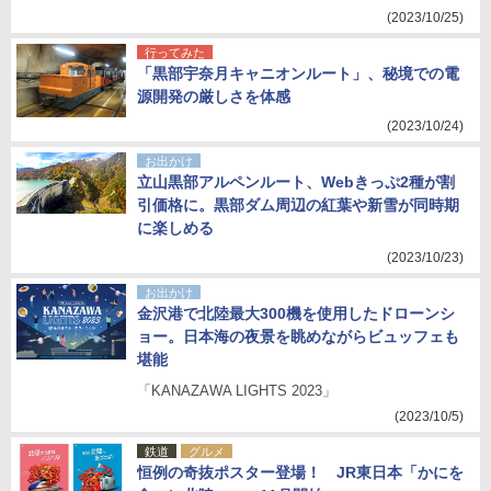
(2023/10/25)
行ってみた
「黒部宇奈月キャニオンルート」、秘境での電
源開発の厳しさを体感
(2023/10/24)
お出かけ
立山黒部アルペンルート、Webきっぷ2種が割
引価格に。黒部ダム周辺の紅葉や新雪が同時期
に楽しめる
(2023/10/23)
お出かけ
金沢港で北陸最大300機を使用したドローンシ
ョー。日本海の夜景を眺めながらビュッフェも
堪能
「KANAZAWA LIGHTS 2023」
(2023/10/5)
鉄道
グルメ
恒例の奇抜ポスター登場！ JR東日本「かにを