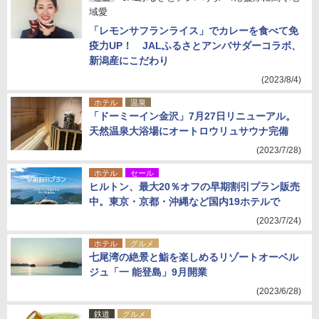
域愛
「レモンサフランライス」でカレーを食べて免
疫力UP！ JALふるさとアンバサダーコラボ、
新潟産にこだわり
(2023/8/4)
ホテル
温泉
「ドーミーイン金沢」7月27日リニューアル。
天然温泉大浴場にオートロウリュサウナ完備
(2023/7/28)
ホテル
セール
ヒルトン、最大20％オフの早期割引プラン販売
中。東京・京都・沖縄など国内19ホテルで
(2023/7/24)
ホテル
グルメ
七尾湾の絶景と鮨を楽しめるリゾートオーベル
ジュ「一 能登島」9月開業
(2023/6/28)
鉄道
グルメ