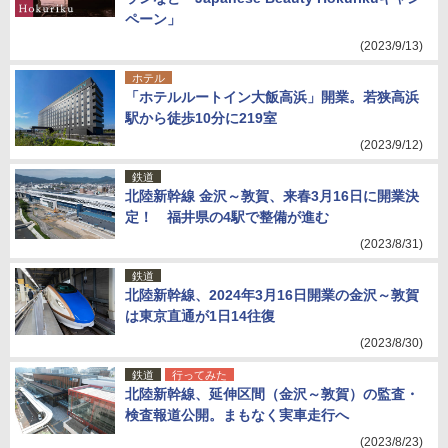
ペーン」
(2023/9/13)
ホテル
「ホテルルートイン大飯高浜」開業。若狭高浜
駅から徒歩10分に219室
(2023/9/12)
鉄道
北陸新幹線 金沢～敦賀、来春3月16日に開業決
定！ 福井県の4駅で整備が進む
(2023/8/31)
鉄道
北陸新幹線、2024年3月16日開業の金沢～敦賀
は東京直通が1日14往復
(2023/8/30)
鉄道
行ってみた
北陸新幹線、延伸区間（金沢～敦賀）の監査・
検査報道公開。まもなく実車走行へ
(2023/8/23)