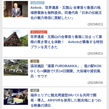
お出かけ
Airbnb、世界遺産・五箇山 合掌造り集落の地
域密着旅を無料提供。田邉代表「日本の伝統文
化の魅力発信に貢献したい」
(2023/6/21)
行ってみた
世界遺産・五箇山の合掌造り集落に泊まって屋
根の葺き替えを体験！ Airbnbが募集する特別
プランを見てきた
(2023/6/21)
温泉
温浴施設「湯屋 FUROBAKKA」、道の駅KOK
Oくろべ隣接で7月14日開業。大浴場や貸切風
呂・サウナ
(2023/6/19)
道路
福井エリアに観光周遊型XRバスを共同で開
発・導入。ARやVRを使用した観光地にまつわ
る映像の演出