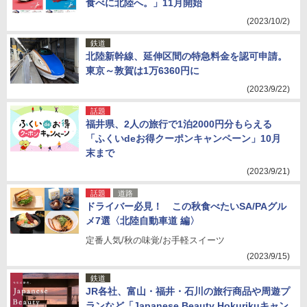
食べに北陸へ。」11月開始
(2023/10/2)
鉄道
北陸新幹線、延伸区間の特急料金を認可申請。
東京～敦賀は1万6360円に
(2023/9/22)
話題
福井県、2人の旅行で1泊2000円分もらえる
「ふくいdeお得クーポンキャンペーン」10月
末まで
(2023/9/21)
話題
道路
ドライバー必見！ この秋食べたいSA/PAグル
メ7選〈北陸自動車道 編〉
定番人気/秋の味覚/お手軽スイーツ
(2023/9/15)
鉄道
JR各社、富山・福井・石川の旅行商品や周遊プ
ランなど「Japanese Beauty Hokurikuキャン