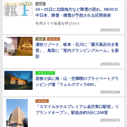
道路
24～25日に北陸地方など降雪の恐れ。NEXCO
中日本、降雪・積雪が予想される区間発表
冬用タイヤ装着を呼びかけ
(2023/11/22)
温泉
ホテル
湯快リゾート、岐阜・石川に「露天風呂付き客
室」、鳥取に「室内グランピングルーム」を新
設
(2023/11/21)
アウトドア
若狭小浜に海・山・空満喫のプライベートグラ
ンピング場「ウェルズヴィラ800」
(2023/11/19)
ホテル
「スマイルホテルプレミアム金沢東口駅前」リ
ブランドオープン。駅徒歩約3分に208室
(2023/11/17)