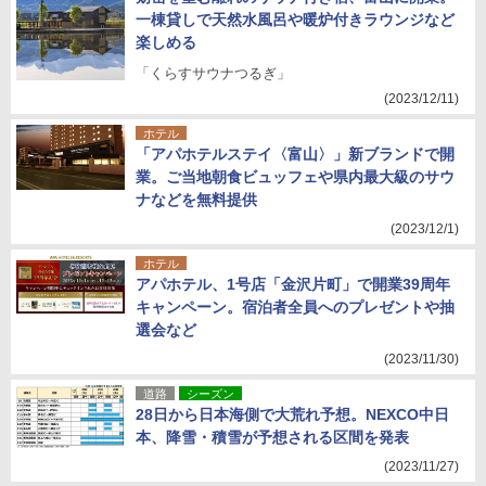
一棟貸しで天然水風呂や暖炉付きラウンジなど
楽しめる
「くらすサウナつるぎ」
(2023/12/11)
ホテル
「アパホテルステイ〈富山〉」新ブランドで開
業。ご当地朝食ビュッフェや県内最大級のサウ
ナなどを無料提供
(2023/12/1)
ホテル
アパホテル、1号店「金沢片町」で開業39周年
キャンペーン。宿泊者全員へのプレゼントや抽
選会など
(2023/11/30)
道路
シーズン
28日から日本海側で大荒れ予想。NEXCO中日
本、降雪・積雪が予想される区間を発表
(2023/11/27)