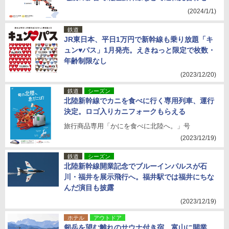
(2024/1/1)
鉄道
JR東日本、平日1万円で新幹線も乗り放題「キ
ュン♥パス」1月発売。えきねっと限定で枚数・
年齢制限なし
(2023/12/20)
鉄道
シーズン
北陸新幹線でカニを食べに行く専用列車、運行
決定。ロゴ入りカニフォークもらえる
旅行商品専用「かにを食べに北陸へ。」号
(2023/12/19)
鉄道
シーズン
北陸新幹線開業記念でブルーインパルスが石
川・福井を展示飛行へ。福井駅では福井にちな
んだ演目も披露
(2023/12/19)
ホテル
アウトドア
剱岳を望む離れのサウナ付き宿、富山に開業。