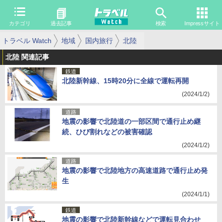
カテゴリ
過去記事
検索
Impressサイト
トラベル Watch
地域
国内旅行
北陸
北陸 関連記事
鉄道
北陸新幹線、15時20分に全線で運転再開
(2024/1/2)
道路
地震の影響で北陸道の一部区間で通行止め継
続、ひび割れなどの被害確認
(2024/1/2)
道路
地震の影響で北陸地方の高速道路で通行止め発
生
(2024/1/1)
鉄道
地震の影響で北陸新幹線などで運転見合わせ