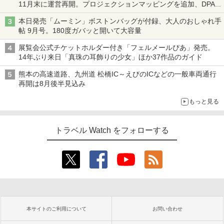
11月末に運営再開。プロジェクションマッピングを追加、DPA
は1500円
本日発売「ムーミン」ボストンバッグが付録、大人のおしゃれ手
帖 9月号。180度ガバッと開いて大容量
展覧会公式チケットホルダー付き「フェルメールぴあ」発売。
14年ぶり来日「真珠の耳飾りの少女」ほか37作品のガイド
熊本の高速道路、九州道 松橋IC～えびのICなどの一般車両通行
再開は8月後半見込み
もっと見る
トラベル Watch をフォローする
本サイトのご利用について
お問い合わせ