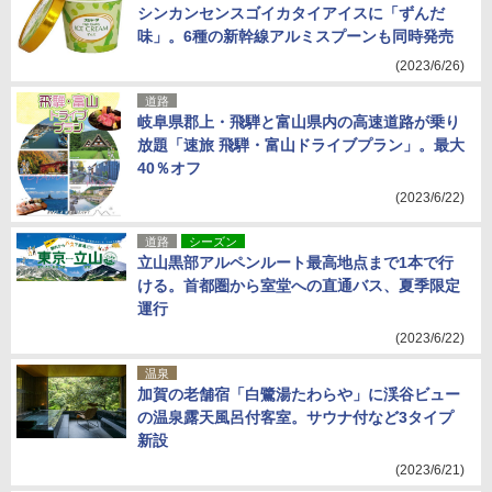
シンカンセンスゴイカタイアイスに「ずんだ
味」。6種の新幹線アルミスプーンも同時発売
(2023/6/26)
道路
岐阜県郡上・飛騨と富山県内の高速道路が乗り
放題「速旅 飛騨・富山ドライブプラン」。最大
40％オフ
(2023/6/22)
道路
シーズン
立山黒部アルペンルート最高地点まで1本で行
ける。首都圏から室堂への直通バス、夏季限定
運行
(2023/6/22)
温泉
加賀の老舗宿「白鷺湯たわらや」に渓谷ビュー
の温泉露天風呂付客室。サウナ付など3タイプ
新設
(2023/6/21)