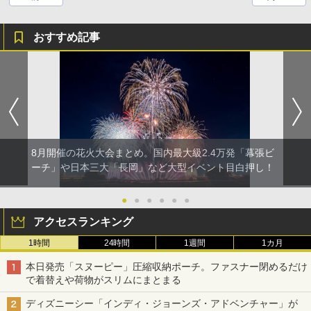
おすすめ記事
8月開催の花火大会まとめ。国内最大級2.4万発「幕張ビ
ーチ」や日本三大「長岡」など大型イベント目白押し！
●
●
●
●
●
●
アクセスランキング
1時間
24時間
1週間
1カ月
本日発売「スヌーピー」圧縮収納ポーチ。ファスナー閉めるだけ
で着替えや荷物がスリムにまとまる
ディズニーシー「インディ・ジョーンズ・アドベンチャー」が