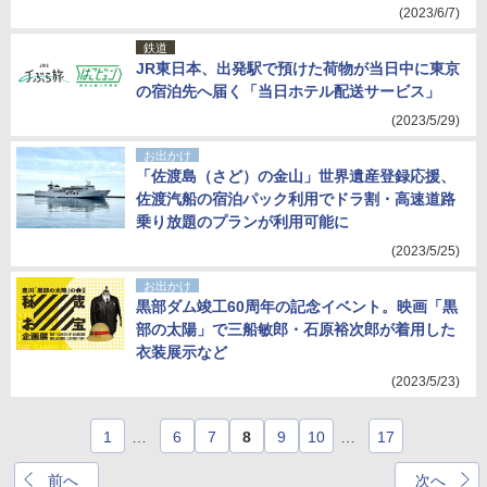
(2023/6/7)
鉄道
JR東日本、出発駅で預けた荷物が当日中に東京
の宿泊先へ届く「当日ホテル配送サービス」
(2023/5/29)
お出かけ
「佐渡島（さど）の金山」世界遺産登録応援、
佐渡汽船の宿泊パック利用でドラ割・高速道路
乗り放題のプランが利用可能に
(2023/5/25)
お出かけ
黒部ダム竣工60周年の記念イベント。映画「黒
部の太陽」で三船敏郎・石原裕次郎が着用した
衣装展示など
(2023/5/23)
1
…
6
7
8
9
10
…
17
前へ
次へ