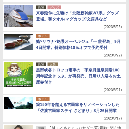
鉄道
グッズ
来春延伸に先駆け「北陸新幹線W7系」グッズ
登場。和タオル/マグカップ/文房具など
(2023/8/23)
ホテル
鮨×サウナ×絶景オーベルジュ「一 能登島」9月
4日開業。特別価格10％オフで予約受付
(2023/8/22)
鉄道
温泉
黒部峡谷トロッコ電車の「宇奈月温泉開湯100
周年記念きっぷ」が再発売。日帰り入浴＆お土
産券付き
(2023/8/21)
ホテル
築150年を超える古民家をリノベーションした
「佐渡古民家ステイ さどまり」8月26日開業
(2023/8/17)
JALふるさとアンバサダー/応援隊に聞く地
連載