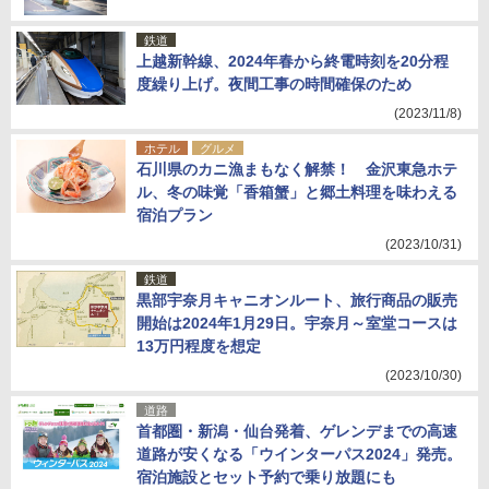
鉄道
上越新幹線、2024年春から終電時刻を20分程
度繰り上げ。夜間工事の時間確保のため
(2023/11/8)
ホテル
グルメ
石川県のカニ漁まもなく解禁！ 金沢東急ホテ
ル、冬の味覚「香箱蟹」と郷土料理を味わえる
宿泊プラン
(2023/10/31)
鉄道
黒部宇奈月キャニオンルート、旅行商品の販売
開始は2024年1月29日。宇奈月～室堂コースは
13万円程度を想定
(2023/10/30)
道路
首都圏・新潟・仙台発着、ゲレンデまでの高速
道路が安くなる「ウインターパス2024」発売。
宿泊施設とセット予約で乗り放題にも