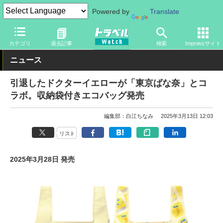
Powered by
Translate
トラベル Watch
旅の情報
目的
お土産・特産品
カテゴリ
過去記事
検索
Impressサイト
ニュース
引退したドクターイエローが「東京ばな奈」とコ
ラボ。収納袋付きエコバッグ発売
編集部：白江ちなみ
2025年3月13日 12:03
リスト
2025年3月28日 発売