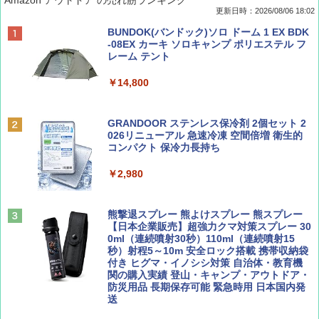
更新日時：2026/08/06 18:02
ディズニーファン ２０２６年 ９月号 [雑
D40 地球の歩き方 チェンマイ タイ北部の魅
[キャンパーズコレクション 山善] ポップアッ
BUNDOK(バンドック)ソロ ドーム 1 EX BDK
誌] (ＤＩＳＮＥＹ ＦＡＮ)
力的な町 2026～2027 地球の歩き方D アジア
プテント 傘みたいに広げて畳める パッとサ
-08EX カーキ ソロキャンプ ポリエステル フ
ッとサンシェード キューブ フルクローズ メ
レーム テント
ッシュ 簡単設置 ワンタッチテント キャンプ
￥713
￥2,079
&ハイキング カーキ PATC-150(KH)
￥14,800
￥6,832
Coyote No.89 特集 星野道夫 夢見る旅
A09 地球の歩き方 イタリア 2026～2027 地
GRANDOOR ステンレス保冷剤 2個セット 2
球の歩き方A ヨーロッパ
026リニューアル 急速冷凍 空間倍増 衛生的
PYKES PEAK (パイクスピーク) 着替えテン
コンパクト 保冷力長持ち
￥1,540
ト プライバシー テント 【中が透けない】 1
￥2,479
人用 折りたたみ 防災グッズ 災害用トイレ ビ
￥2,980
ーチ ピクニック ポップアップテント 携帯 簡
易 トイレテント (ブラック)
山と溪谷 2026年8月号「南アルプス大全」
A26 地球の歩き方 チェコ ポーランド スロヴ
熊撃退スプレー 熊よけスプレー 熊スプレー
￥4,980
ァキア 2026～2027 地球の歩き方A ヨーロッ
【日本企業販売】超強力クマ対策スプレー 30
パ
￥1,540
0ml（連続噴射30秒）110ml（連続噴射15
秒）射程5～10m 安全ロック搭載 携帯収納袋
￥2,277
ENDLESS BASE 《めざましテレビで紹介》
付き ヒグマ・イノシシ対策 自治体・教育機
テント ワンタッチ RENEW 幅200 2-3人用 43
関の購入実績 登山・キャンプ・アウトドア・
500002(88859)
防災用品 長期保存可能 緊急時用 日本国内発
送
AIRLINE（エアライン）2026年9月号【特
地球の歩き方 スター・ウォーズ
集】ボーイング110周年を祝して！
￥5,499