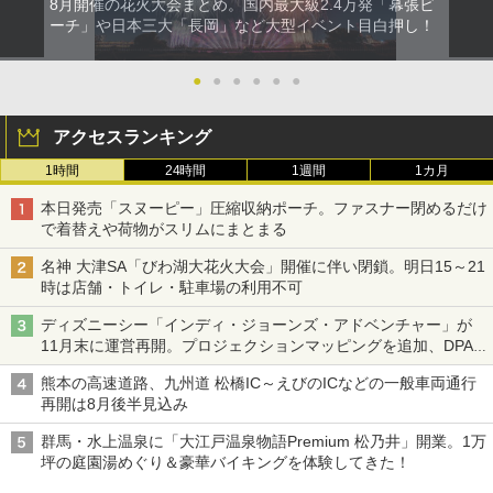
8月開催の花火大会まとめ。国内最大級2.4万発「幕張ビ
ーチ」や日本三大「長岡」など大型イベント目白押し！
●
●
●
●
●
●
アクセスランキング
1時間
24時間
1週間
1カ月
本日発売「スヌーピー」圧縮収納ポーチ。ファスナー閉めるだけ
で着替えや荷物がスリムにまとまる
名神 大津SA「びわ湖大花火大会」開催に伴い閉鎖。明日15～21
時は店舗・トイレ・駐車場の利用不可
ディズニーシー「インディ・ジョーンズ・アドベンチャー」が
11月末に運営再開。プロジェクションマッピングを追加、DPA
は1500円
熊本の高速道路、九州道 松橋IC～えびのICなどの一般車両通行
再開は8月後半見込み
群馬・水上温泉に「大江戸温泉物語Premium 松乃井」開業。1万
坪の庭園湯めぐり＆豪華バイキングを体験してきた！