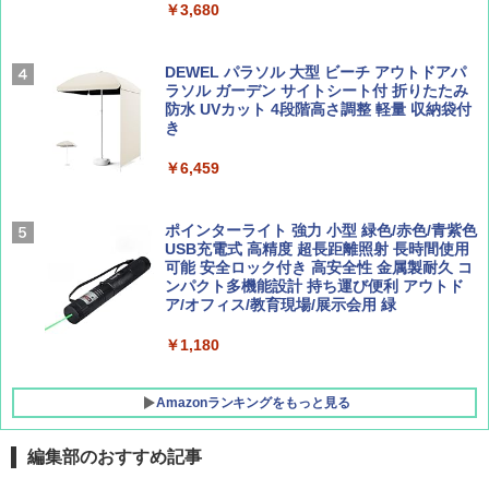
￥3,680
￥2,695
￥1,760
[キャンパーズコレクション 山善] 傘みたいに
広げるだけ パッとサッとテント ブラックコ
DEWEL パラソル 大型 ビーチ アウトドアパ
ーティング フルクローズ メッシュ 3-4人用
ラソル ガーデン サイトシート付 折りたたみ
簡単設置 ポップアップテント エクルベージ
防水 UVカット 4段階高さ調整 軽量 収納袋付
BE-PAL(ビ-パル) 2026年 9 月号【特別付録:
新しい日本地理 地図・統計・移動から読み
ュ(BC仕様) PATC-150B(EB)
き
SOTO ミニマル"旅"財布 ランダム2種】
解く (講談社現代新書)
￥8,991
￥6,459
￥1,500
￥1,540
Coleman(コールマン) ツーリングドーム/LD
ポインターライト 強力 小型 緑色/赤色/青紫色
X 2人用 3人用 キャンプ アウトドア フェス
USB充電式 高精度 超長距離照射 長時間使用
収納 コンパクト 簡単設営 カンガルーテント
可能 安全ロック付き 高安全性 金属製耐久 コ
ソロキャンプ ソロテント
ンパクト多機能設計 持ち運び便利 アウトド
ア/オフィス/教育現場/展示会用 緑
￥20,718
￥1,180
Amazonランキングをもっと見る
編集部のおすすめ記事