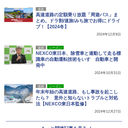
道路
高速道路の定額乗り放題「周遊パス」ま
とめ。ドラ割/速旅/みち旅でお得にドライ
ブ！【2024冬】
2024年12月9日
道路
シーズン
NEXCO東日本、除雪車と連動して走る標
識車の自動運転技術をいすゞ自動車と開
発中
2024年10月31日
道路
シーズン
年末年始の高速道路、もし事故を起こし
たら？ 意外と知らないトラブルと対処
法【NEXCO東日本監修】
2024年12月27日