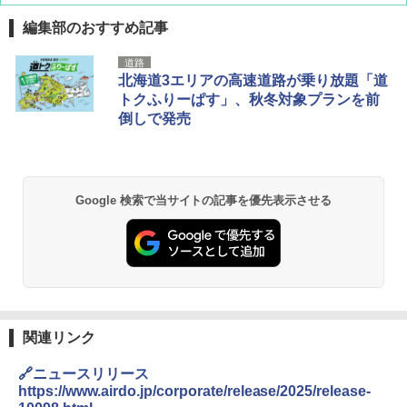
編集部のおすすめ記事
D40 地球の歩き方 チェンマイ タイ北部の魅
[キャンパーズコレクション 山善] ポップアッ
BUNDOK(バンドック)ソロ ドーム 1 EX BDK
道路
力的な町 2026～2027 地球の歩き方D アジア
プテント 傘みたいに広げて畳める パッとサ
-08EX カーキ ソロキャンプ ポリエステル フ
北海道3エリアの高速道路が乗り放題「道
ッとサンシェード キューブ フルクローズ メ
レーム テント
トクふりーぱす」、秋冬対象プランを前
ッシュ 簡単設置 ワンタッチテント キャンプ
￥2,079
倒しで発売
&ハイキング カーキ PATC-150(KH)
￥14,800
￥6,832
A09 地球の歩き方 イタリア 2026～2027 地
GRANDOOR ステンレス保冷剤 2個セット 2
球の歩き方A ヨーロッパ
026リニューアル 急速冷凍 空間倍増 衛生的
Google 検索で当サイトの記事を優先表示させる
PYKES PEAK (パイクスピーク) 着替えテン
コンパクト 保冷力長持ち
ト プライバシー テント 【中が透けない】 1
￥2,479
人用 折りたたみ 防災グッズ 災害用トイレ ビ
￥2,980
ーチ ピクニック ポップアップテント 携帯 簡
易 トイレテント (オリーブ)
A26 地球の歩き方 チェコ ポーランド スロヴ
DEWEL パラソル 大型 ビーチ アウトドアパ
￥-
ァキア 2026～2027 地球の歩き方A ヨーロッ
ラソル ガーデン サイトシート付 折りたたみ
パ
防水 UVカット 4段階高さ調整 軽量 収納袋付
き
関連リンク
￥2,277
ENDLESS BASE 《めざましテレビで紹介》
テント ワンタッチ RENEW 幅200 2-3人用 43
￥6,459
🔗ニュースリリース
500002(89147)
https://www.airdo.jp/corporate/release/2025/release-
地球の歩き方 スター・ウォーズ