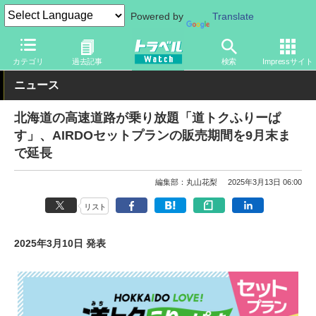
Powered by
Translate
トラベル Watch
企業・政府・官庁
道路
NEXCO
カテゴリ
過去記事
検索
Impressサイト
ニュース
北海道の高速道路が乗り放題「道トクふりーぱ
す」、AIRDOセットプランの販売期間を9月末ま
で延長
編集部：丸山花梨
2025年3月13日 06:00
リスト
2025年3月10日 発表