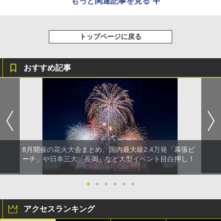
もっと関連記事を見る
トップページに戻る
おすすめ記事
8月開催の花火大会まとめ。国内最大級2.4万発「幕張ビ
ーチ」や日本三大「長岡」など大型イベント目白押し！
●
●
●
●
●
●
アクセスランキング