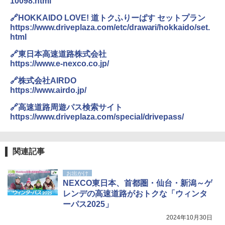
10098.html
￥5,499
ポインターライト 強力 小型 緑色/赤色/青紫色
￥2,695
USB充電式 高精度 超長距離照射 長時間使用
🔗HOKKAIDO LOVE! 道トクふりーぱす セットプラン
可能 安全ロック付き 高安全性 金属製耐久 コ
https://www.driveplaza.com/etc/drawari/hokkaido/set.
[キャンパーズコレクション 山善] 傘みたいに
ンパクト多機能設計 持ち運び便利 アウトド
html
広げるだけ パッとサッとテント ブラックコ
ア/オフィス/教育現場/展示会用 緑
ーティング フルクローズ メッシュ 3-4人用
🔗東日本高速道路株式会社
簡単設置 ポップアップテント エクルベージ
新しい日本地理 地図・統計・移動から読み
￥1,180
https://www.e-nexco.co.jp/
ュ(BC仕様) PATC-150B(EB)
解く (講談社現代新書)
🔗株式会社AIRDO
￥8,991
￥1,540
電動エアーポンプ SUP用 20PSI 電動ポンプ
https://www.airdo.jp/
ゴムボート 空気入れ 空気抜き 自動停止 過熱
保護 日光可読lcd 7種類ノズル付き
🔗高速道路周遊パス検索サイト
Coleman(コールマン) ツーリングドーム/LD
https://www.driveplaza.com/special/drivepass/
X 2人用 3人用 キャンプ アウトドア フェス
￥7,299
収納 コンパクト 簡単設営 カンガルーテント
ソロキャンプ ソロテント
関連記事
￥20,718
お出かけ
NEXCO東日本、首都圏・仙台・新潟～ゲ
レンデの高速道路がおトクな「ウィンタ
ーパス2025」
2024年10月30日