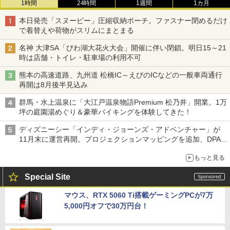
1時間
24時間
1週間
1カ月
本日発売「スヌーピー」圧縮収納ポーチ。ファスナー閉めるだけ
で着替えや荷物がスリムにまとまる
名神 大津SA「びわ湖大花火大会」開催に伴い閉鎖。明日15～21
時は店舗・トイレ・駐車場の利用不可
熊本の高速道路、九州道 松橋IC～えびのICなどの一般車両通行
再開は8月後半見込み
群馬・水上温泉に「大江戸温泉物語Premium 松乃井」開業。1万
坪の庭園湯めぐり＆豪華バイキングを体験してきた！
ディズニーシー「インディ・ジョーンズ・アドベンチャー」が
11月末に運営再開。プロジェクションマッピングを追加、DPA
は1500円
もっと見る
Special Site
マウス、RTX 5060 Ti搭載ゲーミングPCが7万
5,000円オフで30万円台！