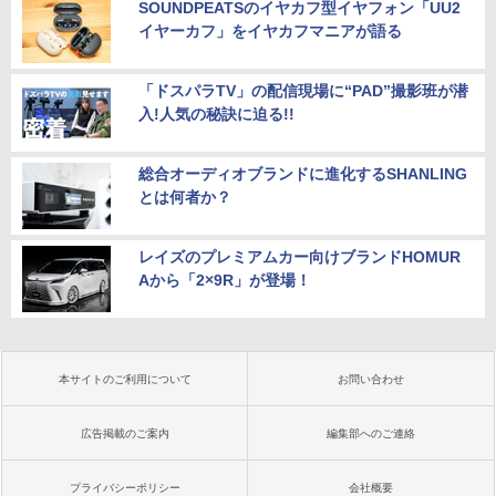
SOUNDPEATSのイヤカフ型イヤフォン「UU2
イヤーカフ」をイヤカフマニアが語る
「ドスパラTV」の配信現場に“PAD”撮影班が潜
入!人気の秘訣に迫る!!
総合オーディオブランドに進化するSHANLING
とは何者か？
レイズのプレミアムカー向けブランドHOMUR
Aから「2×9R」が登場！
本サイトのご利用について
お問い合わせ
広告掲載のご案内
編集部へのご連絡
プライバシーポリシー
会社概要