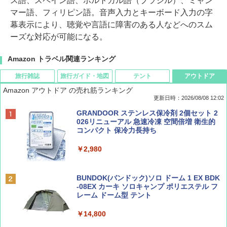
ス語、スペイン語、ポルトガル語（ブラジル）、ミャン
マー語、フィリピン語。音声入力とキーボード入力の字
幕表示により、聴覚や言語に障害のある人などへのスム
ーズな対応が可能になる。
Amazon トラベル関連ランキング
旅行雑誌
旅行ガイド・地図
テント
アウトドア
Amazon アウトドア の売れ筋ランキング
更新日時：2026/08/08 12:02
BE-PAL(ビ-パル) 2026年 9 月号【特別付録:
D40 地球の歩き方 チェンマイ タイ北部の魅
[キャンパーズコレクション 山善] ポップアッ
GRANDOOR ステンレス保冷剤 2個セット 2
SOTO ミニマル"旅"財布 ランダム2種】
力的な町 2026～2027 地球の歩き方D アジア
プテント 傘みたいに広げて畳める パッとサ
026リニューアル 急速冷凍 空間倍増 衛生的
ッとサンシェード キューブ フルクローズ メ
コンパクト 保冷力長持ち
ッシュ 簡単設置 ワンタッチテント キャンプ
￥1,500
￥2,079
&ハイキング カーキ PATC-150(KH)
￥2,980
￥6,830
ディズニーファン ２０２６年 ９月号 [雑
地球の歩き方 スター・ウォーズ
BUNDOK(バンドック)ソロ ドーム 1 EX BDK
誌] (ＤＩＳＮＥＹ ＦＡＮ)
-08EX カーキ ソロキャンプ ポリエステル フ
PYKES PEAK (パイクスピーク) 着替えテン
レーム ドーム型 テント
￥2,695
ト プライバシー テント 【中が透けない】 1
￥713
人用 折りたたみ 防災グッズ 災害用トイレ ビ
￥14,800
ーチ ピクニック ポップアップテント 携帯 簡