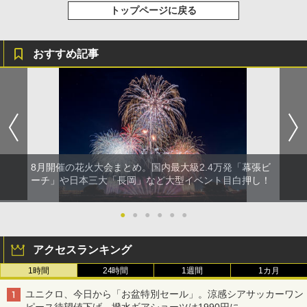
トップページに戻る
おすすめ記事
8月開催の花火大会まとめ。国内最大級2.4万発「幕張ビ
ーチ」や日本三大「長岡」など大型イベント目白押し！
●
●
●
●
●
●
アクセスランキング
1時間
24時間
1週間
1カ月
ユニクロ、今日から「お盆特別セール」。涼感シアサッカーワン
ピース待望値下げ、撥水ギアショーツは1990円に