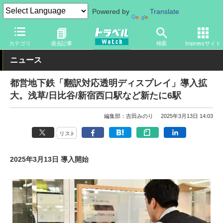
Powered by
Translate
トラベル Watch
旅の方法
鉄旅
電車
カテゴリ
過去記事
検索
Impressサイト
ニュース
都営地下鉄「翻訳対応透明ディスプレイ」導入拡
大。浅草/日比谷/新宿西口駅など新たに6駅
編集部：吉田みのり
2025年3月13日 14:03
リスト
2025年3月13日 導入開始