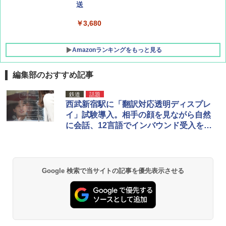
ATCW-150B エクルベージュ
送
￥-
￥3,680
Amazonランキングをもっと見る
編集部のおすすめ記事
鉄道
話題
西武新宿駅に「翻訳対応透明ディスプレ
イ」試験導入。相手の顔を見ながら自然
に会話、12言語でインバウンド受入を強
化
Google 検索で当サイトの記事を優先表示させる