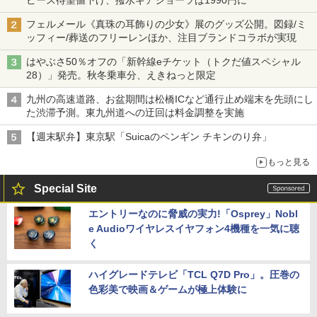
フェルメール《真珠の耳飾りの少女》展のグッズ公開。図録/ミ
ッフィー/葬送のフリーレンほか、注目ブランドコラボが実現
はやぶさ50％オフの「新幹線eチケット（トクだ値スペシャル
28）」発売。秋冬乗車分、えきねっと限定
九州の高速道路、お盆期間は松橋ICなど通行止め端末を先頭にし
た渋滞予測。東九州道への迂回は料金調整を実施
【週末駅弁】東京駅「Suicaのペンギン チキンのり弁」
もっと見る
Special Site
エントリーなのに脅威の実力!「Osprey」Nobl
e Audioワイヤレスイヤフォン4機種を一気に聴
く
ハイグレードテレビ「TCL Q7D Pro」。圧巻の
色彩美で映画＆ゲームが極上体験に