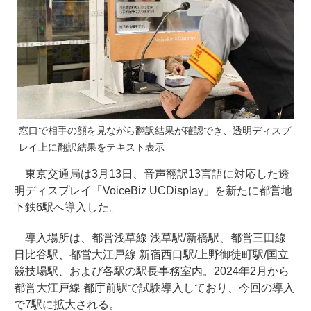
窓口で相手の顔を見ながら翻訳結果が確認でき、透明ディスプ
レイ上に翻訳結果をテキスト表示
東京交通局は3月13日、音声翻訳13言語に対応した透
明ディスプレイ「VoiceBiz UCDisplay」を新たに都営地
下鉄6駅へ導入した。
導入場所は、都営浅草線 浅草駅/新橋駅、都営三田線
日比谷駅、都営大江戸線 新宿西口駅/上野御徒町駅/国立
競技場駅、および各駅の駅長事務室内。2024年2月から
都営大江戸線 都庁前駅で試験導入しており、今回の導入
で7駅に拡大される。