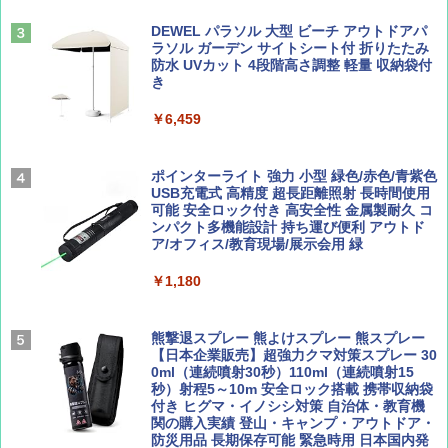
易 トイレテント (ブラック)
山と溪谷 2026年8月号「南アルプス大全」
僕が見た未来【完全版】
DEWEL パラソル 大型 ビーチ アウトドアパ
￥4,980
ラソル ガーデン サイトシート付 折りたたみ
￥1,540
￥0
防水 UVカット 4段階高さ調整 軽量 収納袋付
き
ENDLESS BASE 《めざましテレビで紹介》
テント ワンタッチ RENEW 幅200 2-3人用 43
￥6,459
500002(88859)
Coyote No.89 特集 星野道夫 夢見る旅
A09 地球の歩き方 イタリア 2026～2027 地
球の歩き方A ヨーロッパ
￥5,999
ポインターライト 強力 小型 緑色/赤色/青紫色
￥1,540
USB充電式 高精度 超長距離照射 長時間使用
￥2,479
可能 安全ロック付き 高安全性 金属製耐久 コ
[キャンパーズコレクション 山善] 傘みたいに
ンパクト多機能設計 持ち運び便利 アウトド
広げるだけ パッとサッとテント ブラックコ
ア/オフィス/教育現場/展示会用 緑
ーティング フルクローズ メッシュ 3-4人用
簡単設置 ポップアップテント エクルベージ
AIRLINE（エアライン）2026年9月号【特
A26 地球の歩き方 チェコ ポーランド スロヴ
￥1,180
ュ(BC仕様) PATC-150B(EB)
集】ボーイング110周年を祝して！
ァキア 2026～2027 地球の歩き方A ヨーロッ
パ
￥9,990
￥1,760
熊撃退スプレー 熊よけスプレー 熊スプレー
￥2,277
【日本企業販売】超強力クマ対策スプレー 30
0ml（連続噴射30秒）110ml（連続噴射15
[キャンパーズコレクション 山善] 傘みたいに
秒）射程5～10m 安全ロック搭載 携帯収納袋
広げるだけ パッとサッとテント キューブワ
付き ヒグマ・イノシシ対策 自治体・教育機
イド ブラックコーティング フルクローズ メ
関の購入実績 登山・キャンプ・アウトドア・
ッシュ 4人用 簡単設置 ポップアップテント P
防災用品 長期保存可能 緊急時用 日本国内発