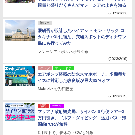
観賞と盛りだくさんでマレーシアのよさを知る
(2023/2/23)
旅レポ
隈研吾が設計したハイアット セントリック コ
タキナバルに宿泊。穴場スポットのディナワン
島にも行ってみた
マレーシア・ボルネオ島の旅
(2023/2/16)
グッズ
アウトドア
エアポンプ搭載の防水スマホポーチ、多機種サ
イズに対応した改良版が最大35％オフ
Makuakeで先行販売
(2023/2/15)
話題
セール
マリアナ政府観光局、サイパン直行便ツアー3
万円引き。ゴルフ・ダイビング・送迎バス・帰
国前PCRが無料
6月末まで、春休み・GWも対象