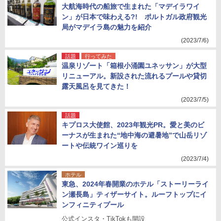
大航海時代の船旅で生まれた「マデイラワイ
ン」が日本で味わえる?! ポルトガル政府観光
局がマデイラ島の魅力を紹介
(2023/7/6)
話題
行ってみた
温泉リゾート「箱根小涌園ユネッサン」が大型
リニューアル。新設された流れるプールや貸切
露天風呂を見てきた！
(2023/7/5)
話題
キプロス大使館、2023年観光PR。愛と美のビ
ーナスが生まれた“地中海の避暑地”で山岳リゾ
ートや伝統ワイン巡りを
(2023/7/4)
ホテル
東急、2024年春開業のホテル「ストーリーライ
ン瀬長島」ティザーサイト。ルーフトップにイ
ンフィニティプール
公式インスタ・TikTokも開設