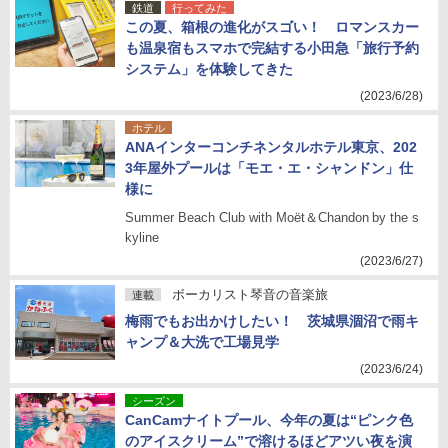
鉄道
行ってみた
この夏、箱根の進化がスゴい！ ロマンスカー
も温泉宿もスマホで完結する小田急「旅行予約
システム」を体験してきた
(2023/6/28)
ホテル
ANAインターコンチネンタルホテル東京、202
3年屋外プールは「モエ・エ・シャンドン」仕
様に
Summer Beach Club with Moët＆Chandon by the s
kyline
(2023/6/27)
ボーカリスト琴音の音楽旅
連載
梅雨でもお出かけしたい！ 茨城県涸沼で雨キ
ャンプ＆大洗で工場見学
(2023/6/24)
シーズン
CanCamナイトプール、今年の夏は“ピンク色
のアイスクリーム”で溶けるほどアツい夜を演