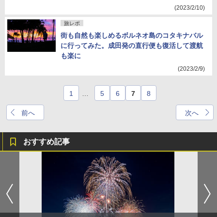
(2023/2/10)
旅レポ
街も自然も楽しめるボルネオ島のコタキナバル
に行ってみた。成田発の直行便も復活して渡航
も楽に
(2023/2/9)
1
…
5
6
7
8
前へ
次へ
おすすめ記事