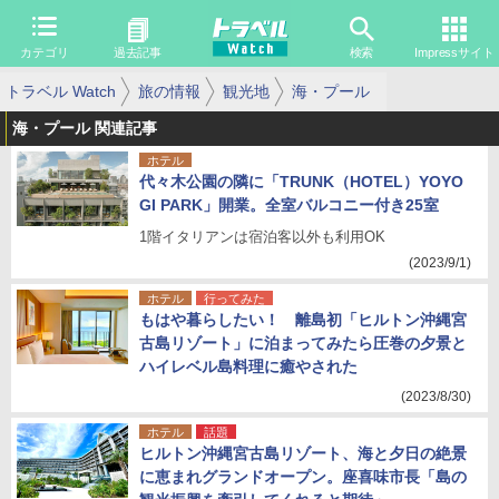
カテゴリ
過去記事
検索
Impressサイト
トラベル Watch
旅の情報
観光地
海・プール
海・プール 関連記事
ホテル
代々木公園の隣に「TRUNK（HOTEL）YOYO
GI PARK」開業。全室バルコニー付き25室
1階イタリアンは宿泊客以外も利用OK
(2023/9/1)
ホテル
行ってみた
もはや暮らしたい！ 離島初「ヒルトン沖縄宮
古島リゾート」に泊まってみたら圧巻の夕景と
ハイレベル島料理に癒やされた
(2023/8/30)
ホテル
話題
ヒルトン沖縄宮古島リゾート、海と夕日の絶景
に恵まれグランドオープン。座喜味市長「島の