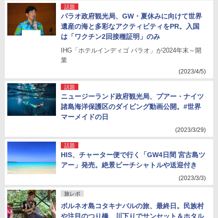
話題
パラオ政府観光局、GW・夏休みに向けて世界
遺産の海と多彩なアクティビティをPR。入国
は「ワクチン2回接種証明」のみ
IHG「ホテルインディゴ パラオ」が2024年末～開
業
(2023/4/5)
話題
ニュージーランド政府観光局、プアー・ナイツ
諸島海洋保護区のダイビング動画公開。#世界
マーメイドの日
(2023/3/29)
話題
HIS、チャーター便で行く「GW4日間 宮古島ツ
アー」発売。絶景ビーチシャトルや送迎付き
(2023/3/3)
旅レポ
ボルネオ島コタキナバルの旅、最終日。民族村
や注目のつり橋、川下りでサンセット＆ホタル