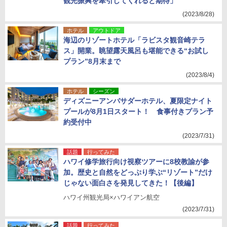
観光振興を牽引してくれると期待」
(2023/8/28)
ホテル
アウトドア
海辺のリゾートホテル「ラビスタ観音崎テラ
ス」開業。眺望露天風呂も堪能できる“お試し
プラン”8月末まで
(2023/8/4)
ホテル
シーズン
ディズニーアンバサダーホテル、夏限定ナイト
プールが8月1日スタート！ 食事付きプラン予
約受付中
(2023/7/31)
話題
行ってみた
ハワイ修学旅行向け視察ツアーに8校教諭が参
加。歴史と自然をどっぷり学ぶ“リゾート”だけ
じゃない面白さを発見してきた！【後編】
ハワイ州観光局×ハワイアン航空
(2023/7/31)
話題
行ってみた