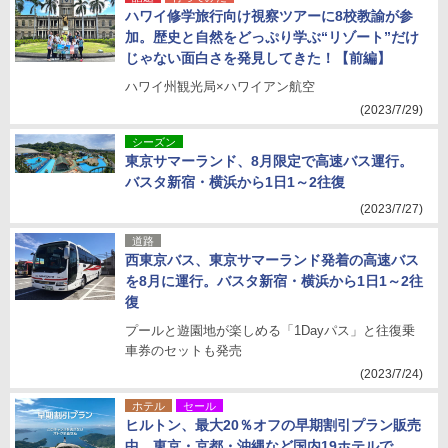
ハワイ修学旅行向け視察ツアーに8校教諭が参
加。歴史と自然をどっぷり学ぶ“リゾート”だけ
じゃない面白さを発見してきた！【前編】
ハワイ州観光局×ハワイアン航空
(2023/7/29)
シーズン
東京サマーランド、8月限定で高速バス運行。
バスタ新宿・横浜から1日1～2往復
(2023/7/27)
道路
西東京バス、東京サマーランド発着の高速バス
を8月に運行。バスタ新宿・横浜から1日1～2往
復
プールと遊園地が楽しめる「1Dayパス」と往復乗
車券のセットも発売
(2023/7/24)
ホテル
セール
ヒルトン、最大20％オフの早期割引プラン販売
中。東京・京都・沖縄など国内19ホテルで