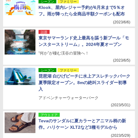
シーズン
ファミリー
Klook、屋内レジャー予約が6月末まで5％オ
フ。雨が降ったら全商品半額クーポンも配布
(2023/6/6)
話題
東京サマーランド史上最高を謳う新プール「モ
ンスターストリーム」。2024年夏オープン
“何か”が棲む渓谷の冒険へ！
(2023/6/5)
シーズン
ファミリー
琵琶湖 白ひげビーチに水上アスレチックパーク
夏季限定オープン。8mの絶叫スライダー初導
入
アドベンチャーウォーターパーク
(2023/5/31)
アウトドア
Tevaのサンダルに夏カラーとアニマル柄の新
作。ハリケーン XLT2など3種モデルから
(2023/5/29)