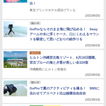
出！
東京プリンスホテル宿泊プランも
(2023/6/20)
旅レポ
GoProならそのまま海に飛び込める！ 3way
アームや水に浮くケース、口にくわえるマウン
トを駆使して思いどおりの絵作りを
(2023/6/19)
ホテル
ヒルトン沖縄宮古島リゾート、6月18日開業。
宮古ブルーの海と夕景が美しい全329室
沖縄離島にヒルトン初進出
(2023/6/16)
旅レポ
GoProで夏のアクティビティを撮る！ SNSに
合わせてアスペクト比は縦横自由自在
(2023/6/16)