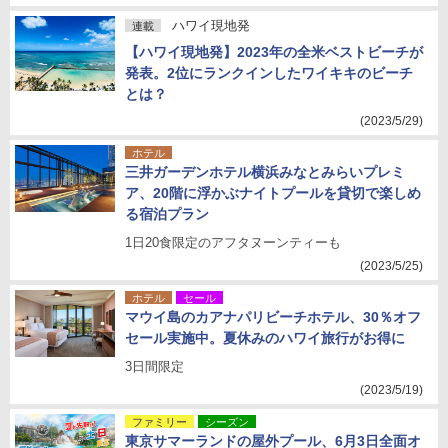
ハワイ現地発
連載
【ハワイ現地発】2023年の全米ベストビーチが
発表。2位にランクインしたワイキキのビーチ
とは？
(2023/5/29)
ホテル
三井ガーデンホテル横浜みなとみらいプレミ
ア、20階に浮かぶナイトプールを貸切で楽しめ
る宿泊プラン
1日20食限定のアフタヌーンティーも
(2023/5/25)
ホテル
セール
マウイ島のカアナパリビーチホテル、30％オフ
セール実施中。夏休みのハワイ旅行がお得に
3日間限定
(2023/5/19)
ファミリー
シーズン
東京サマーランドの屋外プール、6月3日全面オ