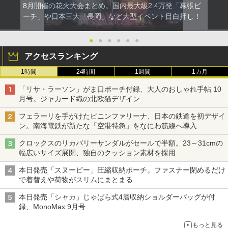
8月開催の花火大会まとめ。国内最大級2.4万発「幕張ビ
ーチ」や日本三大「長岡」など大型イベント目白押し！
●
●
●
●
●
●
アクセスランキング
1時間
24時間
1週間
1カ月
「リサ・ラーソン」がま口ポーチ付録、大人のおしゃれ手帖 10
月号。ジャカード織の北欧猫デザイン
フェラーリを手がけたピニンファリーナ、日本の鉄道を初デザイ
ン。南海電鉄が新たな「空港特急」をなにわ筋線へ導入
クロックスのリカバリーサンダルがセールで半額。23～31cmの
幅広いサイズ展開、独自のクッション素材を採用
本日発売「スヌーピー」圧縮収納ポーチ。ファスナー閉めるだけ
で着替えや荷物がスリムにまとまる
本日発売「シャカ」じゃばら式4層収納ショルダーバッグが付
録、MonoMax 9月号
もっと見る