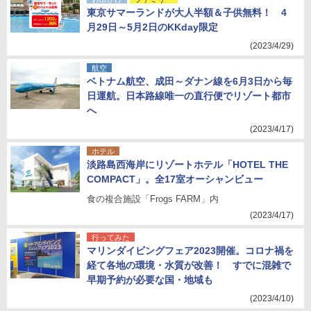
東京サマーランドが大人半額＆子供無料！ 4
月29日～5月2日のKKday限定
(2023/4/29)
航空
ベトナム航空、成田～ダナン線を6月3日から毎
日運航。日本路線唯一の直行便でリゾート都市
へ
(2023/4/17)
ホテル
淡路島西海岸にリゾートホテル「HOTEL THE
COMPACT」。全17室オーシャンビュー
食の複合施設「Frogs FARM」内
(2023/4/17)
行ってみた
マリンダイビングフェア2023開催。コロナ禍を
経て各地の環境・水質が改善！ すでに混雑で
早期予約が必要な国・地域も
(2023/4/10)