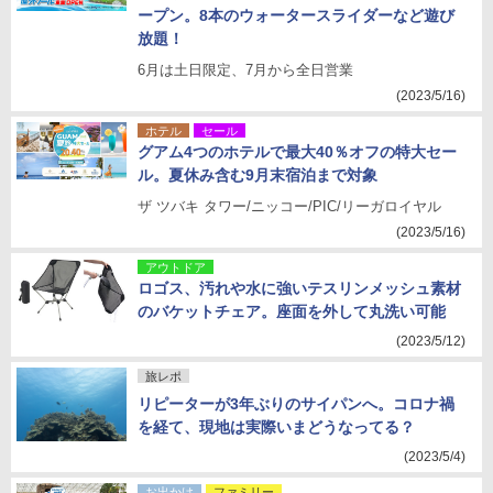
ープン。8本のウォータースライダーなど遊び
放題！
6月は土日限定、7月から全日営業
(2023/5/16)
ホテル
セール
グアム4つのホテルで最大40％オフの特大セー
ル。夏休み含む9月末宿泊まで対象
ザ ツバキ タワー/ニッコー/PIC/リーガロイヤル
(2023/5/16)
アウトドア
ロゴス、汚れや水に強いテスリンメッシュ素材
のバケットチェア。座面を外して丸洗い可能
(2023/5/12)
旅レポ
リピーターが3年ぶりのサイパンへ。コロナ禍
を経て、現地は実際いまどうなってる？
(2023/5/4)
お出かけ
ファミリー