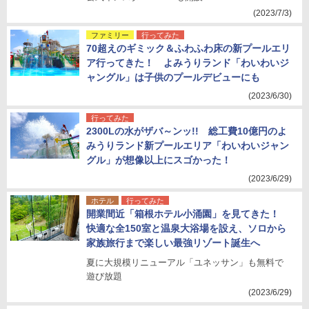
(2023/7/3)
ファミリー
行ってみた
70超えのギミック＆ふわふわ床の新プールエリ
ア行ってきた！ よみうりランド「わいわいジ
ャングル」は子供のプールデビューにも
(2023/6/30)
行ってみた
2300Lの水がザバ～ンッ!! 総工費10億円のよ
みうりランド新プールエリア「わいわいジャン
グル」が想像以上にスゴかった！
(2023/6/29)
ホテル
行ってみた
開業間近「箱根ホテル小涌園」を見てきた！
快適な全150室と温泉大浴場を設え、ソロから
家族旅行まで楽しい最強リゾート誕生へ
夏に大規模リニューアル「ユネッサン」も無料で
遊び放題
(2023/6/29)