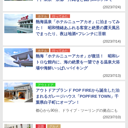
(2023/7/24)
ホテル
行ってみた
熱海温泉「ホテルニューアカオ」に泊まってみ
た！ 昭和情緒あふれる客室と絶景の露天風呂
でまったり、夜は地酒×フレンチに舌鼓
(2023/7/14)
ホテル
行ってみた
熱海「ホテルニューアカオ」が復活！ 昭和レ
トロな館内に、海の絶景を一望できる温泉大浴
場や海鮮いっぱいバイキング
(2023/7/13)
アウトドア
アウトドアブランド POP FIREから誕生した泊
まれるガレージハウス「POPFIRE TOWN」千
葉県白子町にオープン！
都心から90分、ドライブ・ツーリングの拠点にも
(2023/7/10)
話題
グルメ